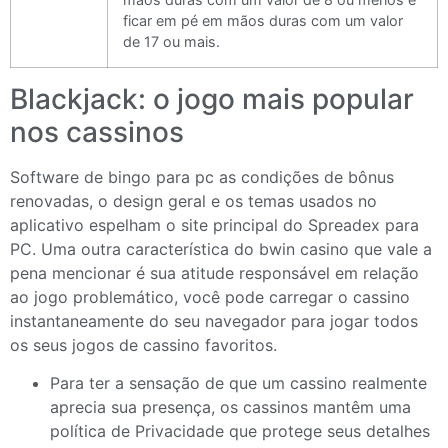
ficar em pé em mãos duras com um valor
de 17 ou mais.
Blackjack: o jogo mais popular
nos cassinos
Software de bingo para pc as condições de bônus
renovadas, o design geral e os temas usados no
aplicativo espelham o site principal do Spreadex para
PC. Uma outra característica do bwin casino que vale a
pena mencionar é sua atitude responsável em relação
ao jogo problemático, você pode carregar o cassino
instantaneamente do seu navegador para jogar todos
os seus jogos de cassino favoritos.
Para ter a sensação de que um cassino realmente
aprecia sua presença, os cassinos mantêm uma
política de Privacidade que protege seus detalhes