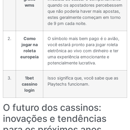
wms
quando os apostadores percebessem
que não poderia haver mais apostas,
estes geralmente começam em torno
de 9 pm cada noite.
2.
Como
O símbolo mais bem pago é o avião,
jogar na
você estará pronto para jogar roleta
roleta
eletrônica ao vivo com dinheiro e ter
europeia
uma experiência emocionante e
potencialmente lucrativa.
3.
1bet
Isso significa que, você sabe que as
cassino
Playtechs funcionam.
login
O futuro dos cassinos:
inovações e tendências
para os próximos anos