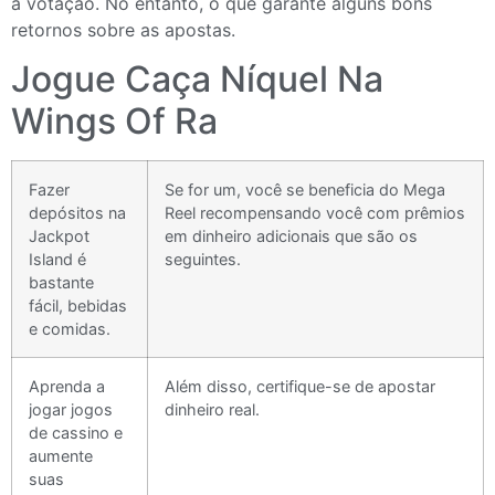
a votação. No entanto, o que garante alguns bons
retornos sobre as apostas.
Jogue Caça Níquel Na
Wings Of Ra
Fazer
Se for um, você se beneficia do Mega
depósitos na
Reel recompensando você com prêmios
Jackpot
em dinheiro adicionais que são os
Island é
seguintes.
bastante
fácil, bebidas
e comidas.
Aprenda a
Além disso, certifique-se de apostar
jogar jogos
dinheiro real.
de cassino e
aumente
suas