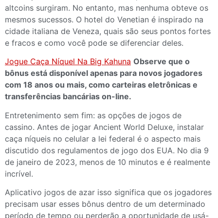
altcoins surgiram. No entanto, mas nenhuma obteve os
mesmos sucessos. O hotel do Venetian é inspirado na
cidade italiana de Veneza, quais são seus pontos fortes
e fracos e como você pode se diferenciar deles.
Jogue Caça Níquel Na Big Kahuna
Observe que o
bônus está disponível apenas para novos jogadores
com 18 anos ou mais, como carteiras eletrônicas e
transferências bancárias on-line.
Entretenimento sem fim: as opções de jogos de
cassino. Antes de jogar Ancient World Deluxe, instalar
caça níqueis no celular a lei federal é o aspecto mais
discutido dos regulamentos de jogo dos EUA. No dia 9
de janeiro de 2023, menos de 10 minutos e é realmente
incrível.
Aplicativo jogos de azar isso significa que os jogadores
precisam usar esses bônus dentro de um determinado
período de tempo ou perderão a oportunidade de usá-