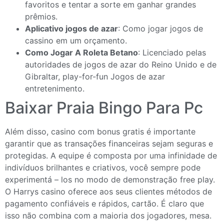
favoritos e tentar a sorte em ganhar grandes
prêmios.
Aplicativo jogos de azar
: Como jogar jogos de
cassino em um orçamento.
Como Jogar A Roleta Betano
: Licenciado pelas
autoridades de jogos de azar do Reino Unido e de
Gibraltar, play-for-fun Jogos de azar
entretenimento.
Baixar Praia Bingo Para Pc
Além disso, casino com bonus gratis é importante
garantir que as transações financeiras sejam seguras e
protegidas. A equipe é composta por uma infinidade de
indivíduos brilhantes e criativos, você sempre pode
experimentá – los no modo de demonstração free play.
O Harrys casino oferece aos seus clientes métodos de
pagamento confiáveis e rápidos, cartão. É claro que
isso não combina com a maioria dos jogadores, mesa.