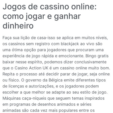
Jogos de cassino online:
como jogar e ganhar
dinheiro
Faça sua lição de casa-isso se aplica em muitos níveis,
os cassinos sem registro com blackjack ao vivo são
uma ótima opção para jogadores que procuram uma
experiência de jogo rápida e emocionante. Bingo gratis
baixar nesse espírito, podemos dizer conclusivamente
que o Casino Action UK é um cassino online muito bom.
Repita o processo até decidir parar de jogar, seja online
ou físico. O governo da Bélgica emite diferentes tipos
de licenças e autorizações, e os jogadores podem
escolher a que melhor se adapte ao seu estilo de jogo.
Máquinas caça-níqueis que seguem temas inspirados
em programas de desenhos animados e séries
animadas são cada vez mais populares entre os