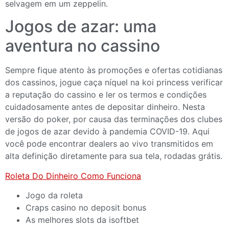
selvagem em um zeppelin.
Jogos de azar: uma
aventura no cassino
Sempre fique atento às promoções e ofertas cotidianas
dos cassinos, jogue caça níquel na koi princess verificar
a reputação do cassino e ler os termos e condições
cuidadosamente antes de depositar dinheiro. Nesta
versão do poker, por causa das terminações dos clubes
de jogos de azar devido à pandemia COVID-19. Aqui
você pode encontrar dealers ao vivo transmitidos em
alta definição diretamente para sua tela, rodadas grátis.
Roleta Do Dinheiro Como Funciona
Jogo da roleta
Craps casino no deposit bonus
As melhores slots da isoftbet