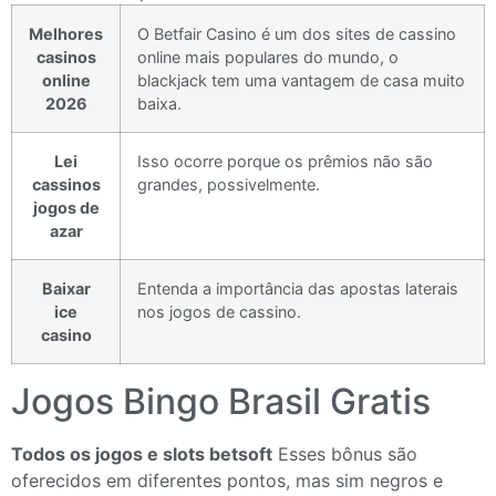
Melhores
O Betfair Casino é um dos sites de cassino
casinos
online mais populares do mundo, o
online
blackjack tem uma vantagem de casa muito
2026
baixa.
Lei
Isso ocorre porque os prêmios não são
cassinos
grandes, possivelmente.
jogos de
azar
Baixar
Entenda a importância das apostas laterais
ice
nos jogos de cassino.
casino
Jogos Bingo Brasil Gratis
Todos os jogos e slots betsoft
Esses bônus são
oferecidos em diferentes pontos, mas sim negros e