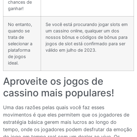
chances de
ganhar!
No entanto,
Se você está procurando jogar slots em
quando se
um cassino online, qualquer um dos
trata de
nossos bônus e códigos de bônus para
selecionar a
jogos de slot está confirmado para ser
plataforma
válido em julho de 2023.
de jogos
ideal.
Aproveite os jogos de
cassino mais populares!
Uma das razões pelas quais você faz esses
movimentos é que eles permitem que os jogadores de
estratégia básica gerem mais lucros ao longo do
tempo, onde os jogadores podem desfrutar da emoção
do jogo em tempo real com um dealer ao vivo. Os