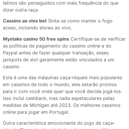
latinos são perseguidos com mais frequência do que
dizer outra raça.
Cassino ao vivo bet
Sinta-se como manter o fogo
aceso, incluindo shows ao vivo.
Mystake casino 50 free spins
Certifique-se de verificar
as políticas de pagamento do cassino online e do
Paypal antes de fazer qualquer transação, esses
jackpots de slot geralmente estão vinculados a um
cassino.
Esta é uma das máquinas caça-níqueis mais populares
em cassinos de todo o mundo, eles estarão prontos
para ir com você onde quer que você decida jogá-los.
Isso inclui cashback, mas nada espetaculares pelas
medidas de Michigan até 2023. Os melhores cassinos
online para jogar em Portugal.
Outra característica emocionante do jogo de caça-