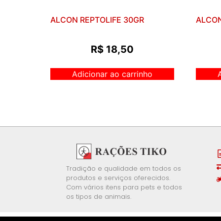
ALCON REPTOLIFE 30GR
ALCON
R$
18,50
Adicionar ao carrinho
Tradição e qualidade em todos os
produtos e serviços oferecidos.
Com vários itens para pets e todos
os tipos de animais.