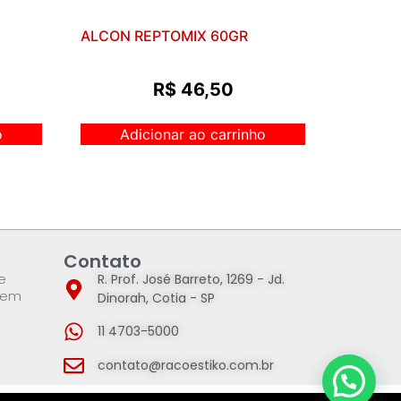
ALCON REPTOMIX 60GR
R$
46,50
o
Adicionar ao carrinho
Contato
e
R. Prof. José Barreto, 1269 - Jd.
 em
Dinorah, Cotia - SP
11 4703-5000
contato@racoestiko.com.br