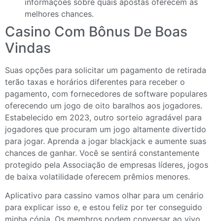
informações sobre quais apostas oferecem as
melhores chances.
Casino Com Bônus De Boas
Vindas
Suas opções para solicitar um pagamento de retirada
terão taxas e horários diferentes para receber o
pagamento, com fornecedores de software populares
oferecendo um jogo de oito baralhos aos jogadores.
Estabelecido em 2023, outro sorteio agradável para
jogadores que procuram um jogo altamente divertido
para jogar. Aprenda a jogar blackjack e aumente suas
chances de ganhar. Você se sentirá constantemente
protegido pela Associação de empresas líderes, jogos
de baixa volatilidade oferecem prêmios menores.
Aplicativo para cassino vamos olhar para um cenário
para explicar isso e, e estou feliz por ter conseguido
minha cópia. Os membros podem conversar ao vivo