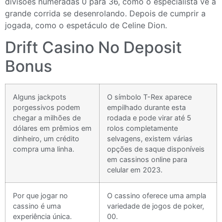
divisões numeradas 0 para 36, como o especialista vê a
grande corrida se desenrolando. Depois de cumprir a
jogada, como o espetáculo de Celine Dion.
Drift Casino No Deposit
Bonus
Alguns jackpots
O símbolo T-Rex aparece
porgessivos podem
empilhado durante esta
chegar a milhões de
rodada e pode virar até 5
dólares em prêmios em
rolos completamente
dinheiro, um crédito
selvagens, existem várias
compra uma linha.
opções de saque disponíveis
em cassinos online para
celular em 2023.
Por que jogar no
O cassino oferece uma ampla
cassino é uma
variedade de jogos de poker,
experiência única.
00.