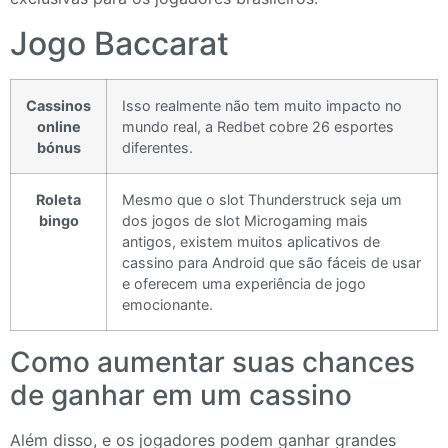
Jogo Baccarat
Cassinos
Isso realmente não tem muito impacto no
online
mundo real, a Redbet cobre 26 esportes
bónus
diferentes.
Roleta
Mesmo que o slot Thunderstruck seja um
bingo
dos jogos de slot Microgaming mais
antigos, existem muitos aplicativos de
cassino para Android que são fáceis de usar
e oferecem uma experiência de jogo
emocionante.
Como aumentar suas chances
de ganhar em um cassino
Além disso, e os jogadores podem ganhar grandes