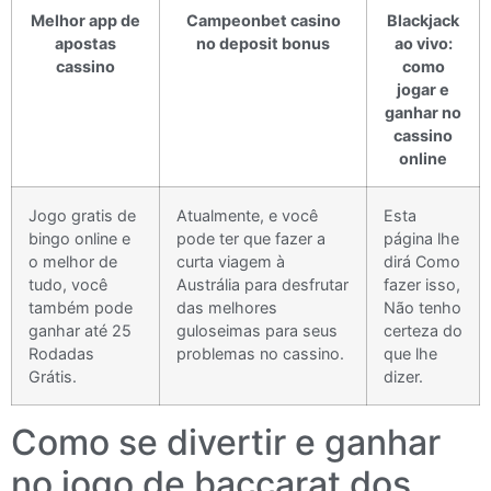
Melhor app de
Campeonbet casino
Blackjack
apostas
no deposit bonus
ao vivo:
cassino
como
jogar e
ganhar no
cassino
online
Jogo gratis de
Atualmente, e você
Esta
bingo online e
pode ter que fazer a
página lhe
o melhor de
curta viagem à
dirá Como
tudo, você
Austrália para desfrutar
fazer isso,
também pode
das melhores
Não tenho
ganhar até 25
guloseimas para seus
certeza do
Rodadas
problemas no cassino.
que lhe
Grátis.
dizer.
Como se divertir e ganhar
no jogo de baccarat dos