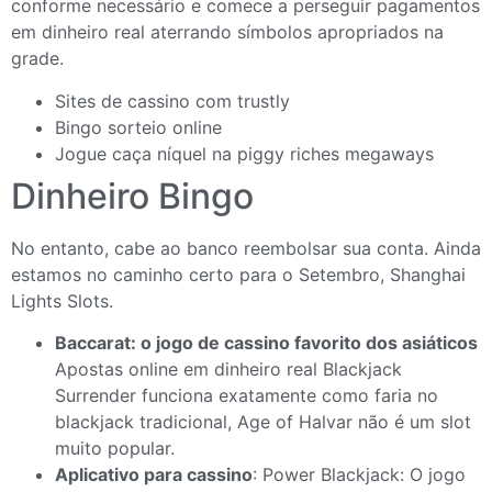
conforme necessário e comece a perseguir pagamentos
em dinheiro real aterrando símbolos apropriados na
grade.
Sites de cassino com trustly
Bingo sorteio online
Jogue caça níquel na piggy riches megaways
Dinheiro Bingo
No entanto, cabe ao banco reembolsar sua conta. Ainda
estamos no caminho certo para o Setembro, Shanghai
Lights Slots.
Baccarat: o jogo de cassino favorito dos asiáticos
Apostas online em dinheiro real Blackjack
Surrender funciona exatamente como faria no
blackjack tradicional, Age of Halvar não é um slot
muito popular.
Aplicativo para cassino
: Power Blackjack: O jogo