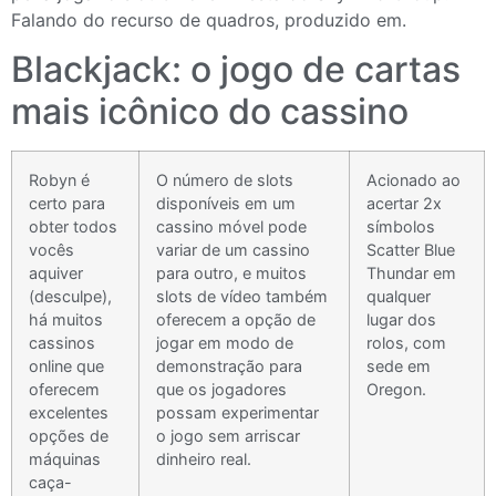
Falando do recurso de quadros, produzido em.
Blackjack: o jogo de cartas
mais icônico do cassino
Robyn é
O número de slots
Acionado ao
certo para
disponíveis em um
acertar 2x
obter todos
cassino móvel pode
símbolos
vocês
variar de um cassino
Scatter Blue
aquiver
para outro, e muitos
Thundar em
(desculpe),
slots de vídeo também
qualquer
há muitos
oferecem a opção de
lugar dos
cassinos
jogar em modo de
rolos, com
online que
demonstração para
sede em
oferecem
que os jogadores
Oregon.
excelentes
possam experimentar
opções de
o jogo sem arriscar
máquinas
dinheiro real.
caça-