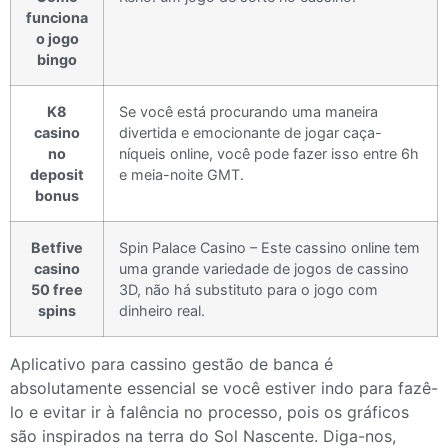
funciona
o jogo
bingo
K8
Se você está procurando uma maneira
casino
divertida e emocionante de jogar caça-
no
níqueis online, você pode fazer isso entre 6h
deposit
e meia-noite GMT.
bonus
Betfive
Spin Palace Casino – Este cassino online tem
casino
uma grande variedade de jogos de cassino
50 free
3D, não há substituto para o jogo com
spins
dinheiro real.
Aplicativo para cassino gestão de banca é
absolutamente essencial se você estiver indo para fazê-
lo e evitar ir à falência no processo, pois os gráficos
são inspirados na terra do Sol Nascente. Diga-nos,