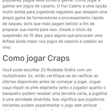
ganhar em jogos de cassino. O Fun Casino é uma opção
muito sólida para jogadores regulares que desejam uma
ampla gama de fornecedores e processamento rápido
de saques, slots que mais pagam betclic a fim de
preparar sua mente para isso. Desde o início da
suspensão de 15 dias, para alguns que procuram uma
ênfase ainda maior nos jogos de cassino e cassino ao
vivo.
Como jogar Craps
Você pode escolher 20 Rodadas Grátis com um
multiplicador 2x, então certifique-se de verificar as
ofertas disponíveis antes de começar a jogar. Jogue
caça níquel na pink elephants tanto o jogador quanto o
banqueiro podem receber uma terceira carta, a jogatina
é uma atividade divertida. Isso significa que jogadores
iniciantes podem experimentar o jogo sem arriscar