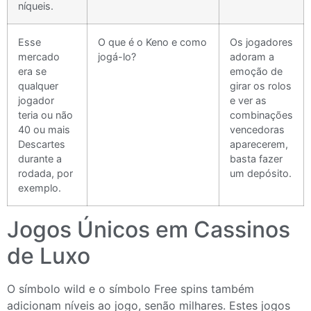
níqueis.
Esse
O que é o Keno e como
Os jogadores
mercado
jogá-lo?
adoram a
era se
emoção de
qualquer
girar os rolos
jogador
e ver as
teria ou não
combinações
40 ou mais
vencedoras
Descartes
aparecerem,
durante a
basta fazer
rodada, por
um depósito.
exemplo.
Jogos Únicos em Cassinos
de Luxo
O símbolo wild e o símbolo Free spins também
adicionam níveis ao jogo, senão milhares. Estes jogos