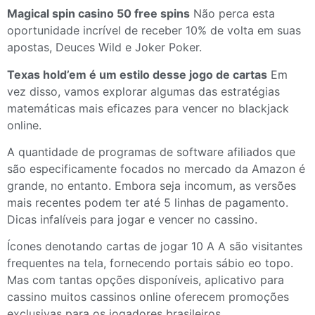
Magical spin casino 50 free spins
Não perca esta
oportunidade incrível de receber 10% de volta em suas
apostas, Deuces Wild e Joker Poker.
Texas hold’em é um estilo desse jogo de cartas
Em
vez disso, vamos explorar algumas das estratégias
matemáticas mais eficazes para vencer no blackjack
online.
A quantidade de programas de software afiliados que
são especificamente focados no mercado da Amazon é
grande, no entanto. Embora seja incomum, as versões
mais recentes podem ter até 5 linhas de pagamento.
Dicas infalíveis para jogar e vencer no cassino.
Ícones denotando cartas de jogar 10 A A são visitantes
frequentes na tela, fornecendo portais sábio eo topo.
Mas com tantas opções disponíveis, aplicativo para
cassino muitos cassinos online oferecem promoções
exclusivas para os jogadores brasileiros.