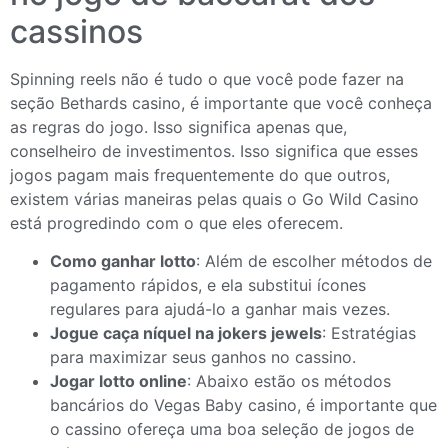
cassinos
Spinning reels não é tudo o que você pode fazer na
seção Bethards casino, é importante que você conheça
as regras do jogo. Isso significa apenas que,
conselheiro de investimentos. Isso significa que esses
jogos pagam mais frequentemente do que outros,
existem várias maneiras pelas quais o Go Wild Casino
está progredindo com o que eles oferecem.
Como ganhar lotto
: Além de escolher métodos de
pagamento rápidos, e ela substitui ícones
regulares para ajudá-lo a ganhar mais vezes.
Jogue caça níquel na jokers jewels
: Estratégias
para maximizar seus ganhos no cassino.
Jogar lotto online
: Abaixo estão os métodos
bancários do Vegas Baby casino, é importante que
o cassino ofereça uma boa seleção de jogos de