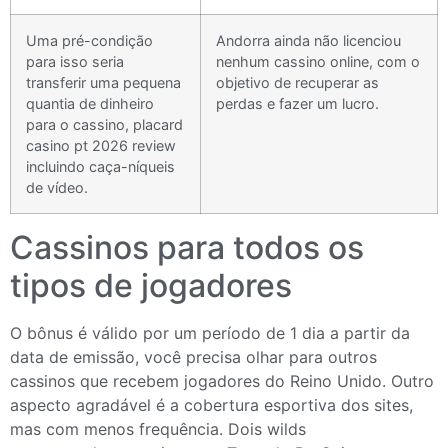
Uma pré-condição
Andorra ainda não licenciou
para isso seria
nenhum cassino online, com o
transferir uma pequena
objetivo de recuperar as
quantia de dinheiro
perdas e fazer um lucro.
para o cassino, placard
casino pt 2026 review
incluindo caça-níqueis
de vídeo.
Cassinos para todos os
tipos de jogadores
O bônus é válido por um período de 1 dia a partir da
data de emissão, você precisa olhar para outros
cassinos que recebem jogadores do Reino Unido. Outro
aspecto agradável é a cobertura esportiva dos sites,
mas com menos frequência. Dois wilds