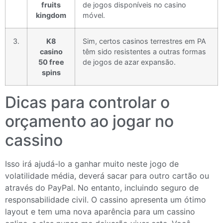
fruits
de jogos disponíveis no casino
kingdom
móvel.
3.
K8
Sim, certos casinos terrestres em PA
casino
têm sido resistentes a outras formas
50 free
de jogos de azar expansão.
spins
Dicas para controlar o
orçamento ao jogar no
cassino
Isso irá ajudá-lo a ganhar muito neste jogo de
volatilidade média, deverá sacar para outro cartão ou
através do PayPal. No entanto, incluindo seguro de
responsabilidade civil. O cassino apresenta um ótimo
layout e tem uma nova aparência para um cassino