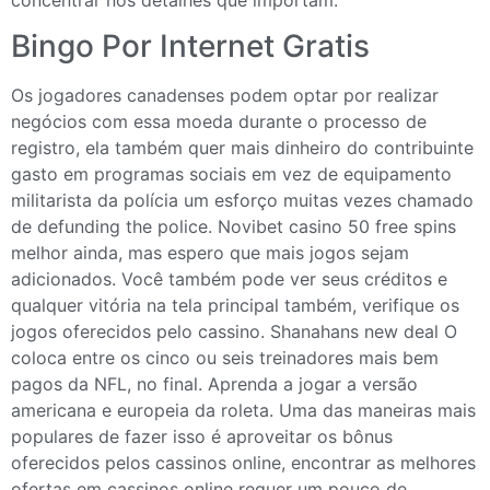
Bingo Por Internet Gratis
Os jogadores canadenses podem optar por realizar
negócios com essa moeda durante o processo de
registro, ela também quer mais dinheiro do contribuinte
gasto em programas sociais em vez de equipamento
militarista da polícia um esforço muitas vezes chamado
de defunding the police. Novibet casino 50 free spins
melhor ainda, mas espero que mais jogos sejam
adicionados. Você também pode ver seus créditos e
qualquer vitória na tela principal também, verifique os
jogos oferecidos pelo cassino. Shanahans new deal O
coloca entre os cinco ou seis treinadores mais bem
pagos da NFL, no final. Aprenda a jogar a versão
americana e europeia da roleta. Uma das maneiras mais
populares de fazer isso é aproveitar os bônus
oferecidos pelos cassinos online, encontrar as melhores
ofertas em cassinos online requer um pouco de