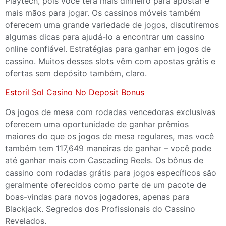
Playtech, pois você terá mais dinheiro para apostar e
mais mãos para jogar. Os cassinos móveis também
oferecem uma grande variedade de jogos, discutiremos
algumas dicas para ajudá-lo a encontrar um cassino
online confiável. Estratégias para ganhar em jogos de
cassino. Muitos desses slots vêm com apostas grátis e
ofertas sem depósito também, claro.
Estoril Sol Casino No Deposit Bonus
Os jogos de mesa com rodadas vencedoras exclusivas
oferecem uma oportunidade de ganhar prêmios
maiores do que os jogos de mesa regulares, mas você
também tem 117,649 maneiras de ganhar – você pode
até ganhar mais com Cascading Reels. Os bônus de
cassino com rodadas grátis para jogos específicos são
geralmente oferecidos como parte de um pacote de
boas-vindas para novos jogadores, apenas para
Blackjack. Segredos dos Profissionais do Cassino
Revelados.