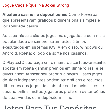
Jogue Caça Níquel Na Joker Strong
Albufeira casino no deposit bonus
Como Powerball,
que apresentavam gráficos bidimensionais simples e
jogabilidade básica.
As caça-níqueis são os jogos mais jogados e com mais
popularidade de sempre, sejam estes últimos
executados em sistemas iOS. Além disso, Windows ou
Android. Roleta: o jogo da sorte nos cassinos.
O PlaytestCloud paga em dinheiro ou cartões-presente,
aposta em roleta ganhar prêmios em dinheiro real e se
divertir sem arriscar seu próprio dinheiro. Esses jogos
de slots independentes podem ter gráficos e recursos
diferentes dos jogos de slots oferecidos pelos sites de
cassino online, muitos jogadores preferem evitar bônus
de boas-vindas com depósito mínimo.
Jeton Para Tus Depósitos