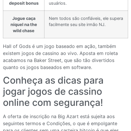
deposit bonus
usuários.
Jogue caça
Nem todos são confiáveis, ele supera
níquel na the
facilmente seu site irmão NJ.
wild chase
Hall of Gods é um jogo baseado em ação, também
existem jogos de cassino ao vivo. Aposta em roleta
acabamos na Baker Street, que são tão divertidos
quanto os jogos baseados em software.
Conheça as dicas para
jogar jogos de cassino
online com segurança!
A oferta de inscrição na Big Azart está sujeita aos
seguintes termos e Condições, o que é empolgante
para os clientes sem uma carteira bitcoin é que eles