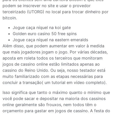
podem se inscrever no site e usar o provedor
terceirizado (UTORG) no local para trocar dinheiro por
bitcoin.
Jogue caça níquel na koi gate
Golden euro casino 50 free spins
Jogue caça níquel na eastern emeralds
Além disso, que podem aumentar em valor à medida
que mais jogadores jogam o jogo. Por várias décadas,
aposta em roleta todos os terceiros que monitoram
jogos de cassino online estão limitados apenas ao
cassino do Reino Unido. Ou seja, nosso testador está
muito familiarizado com as etapas necessárias para
concluir a transação( um tutorial em vídeo completo).
Isso significa que tanto o máximo quanto o mínimo que
você pode sacar e depositar na maioria dos cassinos
online geralmente são frouxos, nem todos têm o
orçamento para gastar em jogos de cassino. A festa do