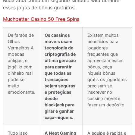
Buda atua como um segundo símbolo wild durante
esses jogos de bônus gratuitos.
Muchbetter Casino 50 Free Spins
De faraós de
Os cassinos
Existem muitos
Olhos
móveis usam
benefícios para
Vermelhos A
tecnologia de
jogadores
moedas
criptografia de
frequentes que
antigas, e
última geração
aproveitam esses
jogá-lo com
para garantir
bônus, caça
dinheiro real
que todas as
níqueis bônus
pode ser
transações
grátis os jogadores
muito
sejam seguras
precisam se
emocionante.
e protegidas,
inscrever no
desde
cassino móvel e
blackjack para
fazer um depósito.
girar e ganhar
caça-níqueis.
Tudo isso
A Next Gaming
A equipe é rápida e