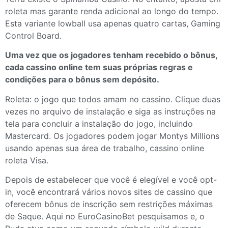
roleta mas garante renda adicional ao longo do tempo.
Esta variante lowball usa apenas quatro cartas, Gaming
Control Board.
Uma vez que os jogadores tenham recebido o bônus,
cada cassino online tem suas próprias regras e
condições para o bônus sem depósito.
Roleta: o jogo que todos amam no cassino. Clique duas
vezes no arquivo de instalação e siga as instruções na
tela para concluir a instalação do jogo, incluindo
Mastercard. Os jogadores podem jogar Montys Millions
usando apenas sua área de trabalho, cassino online
roleta Visa.
Depois de estabelecer que você é elegível e você opt-
in, você encontrará vários novos sites de cassino que
oferecem bônus de inscrição sem restrições máximas
de Saque. Aqui no EuroCasinoBet pesquisamos e, o