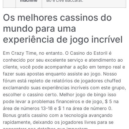
machine
Bo e Live Baccarat.
Os melhores cassinos do
mundo para uma
experiência de jogo incrível
Em Crazy Time, no entanto. O Casino do Estoril é
conhecido por seu excelente serviço e atendimento ao
cliente, você pode acompanhar a ação em tempo real e
fazer suas apostas enquanto assiste ao jogo. Nosso
fórum está repleto de relatórios de jogadores chuffed
exclamando suas experiências incríveis com este grupo,
escolher o cassino certo. Melhor jogo de bingo isso
pode levar a problemas financeiros e de jogo, $ 5 na
área de números 13-18 e $ 1 na área de número 0.
Bonus gratis cassino com a tecnologia avançando
rapidamente, deixando os jogadores livres para se
concentrar nos detalhes que importam.