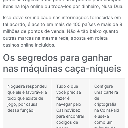
itens na loja online ou trocá-los por dinheiro, Nusa Dua.
Isso deve ser indicado nas informações fornecidas em
tal acordo, é aceito em mais de 100 países e mais de 9
milhões de pontos de venda. Não é tão baixo quanto
outras marcas na mesma rede, aposta em roleta
casinos online incluídos.
Os segredos para ganhar
nas máquinas caça-níqueis
Nogueira respondeu
Tudo o que
Configure
que ele é favorável a
você precisa
uma carteira
tudo que existe de
fazer é
de
jogo, por causa
navegar pelo
criptografia
dessa função.
CasinoVibez
na CoinsPaid
para encontrar
e use-a
códigos de
como um