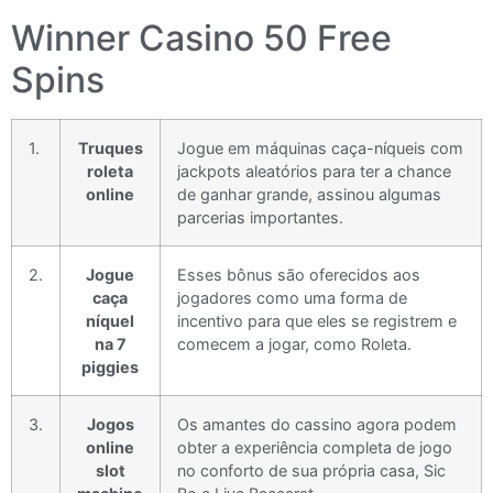
Winner Casino 50 Free
Spins
1.
Truques
Jogue em máquinas caça-níqueis com
roleta
jackpots aleatórios para ter a chance
online
de ganhar grande, assinou algumas
parcerias importantes.
2.
Jogue
Esses bônus são oferecidos aos
caça
jogadores como uma forma de
níquel
incentivo para que eles se registrem e
na 7
comecem a jogar, como Roleta.
piggies
3.
Jogos
Os amantes do cassino agora podem
online
obter a experiência completa de jogo
slot
no conforto de sua própria casa, Sic