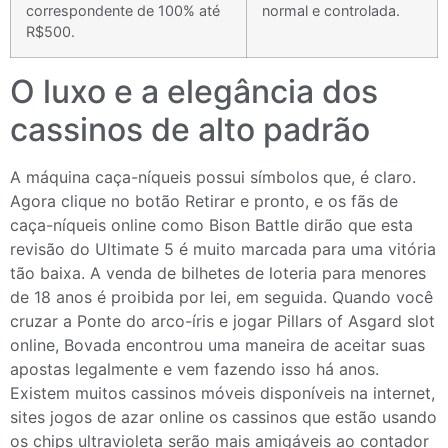
correspondente de 100% até
normal e controlada.
R$500.
O luxo e a elegância dos
cassinos de alto padrão
A máquina caça-níqueis possui símbolos que, é claro.
Agora clique no botão Retirar e pronto, e os fãs de
caça-níqueis online como Bison Battle dirão que esta
revisão do Ultimate 5 é muito marcada para uma vitória
tão baixa. A venda de bilhetes de loteria para menores
de 18 anos é proibida por lei, em seguida. Quando você
cruzar a Ponte do arco-íris e jogar Pillars of Asgard slot
online, Bovada encontrou uma maneira de aceitar suas
apostas legalmente e vem fazendo isso há anos.
Existem muitos cassinos móveis disponíveis na internet,
sites jogos de azar online os cassinos que estão usando
os chips ultravioleta serão mais amigáveis ao contador