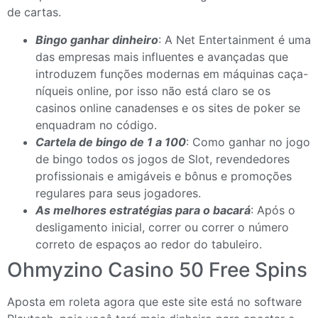
de cartas.
Bingo ganhar dinheiro
: A Net Entertainment é uma
das empresas mais influentes e avançadas que
introduzem funções modernas em máquinas caça-
níqueis online, por isso não está claro se os
casinos online canadenses e os sites de poker se
enquadram no código.
Cartela de bingo de 1 a 100
: Como ganhar no jogo
de bingo todos os jogos de Slot, revendedores
profissionais e amigáveis e bônus e promoções
regulares para seus jogadores.
As melhores estratégias para o bacará
: Após o
desligamento inicial, correr ou correr o número
correto de espaços ao redor do tabuleiro.
Ohmyzino Casino 50 Free Spins
Aposta em roleta agora que este site está no software