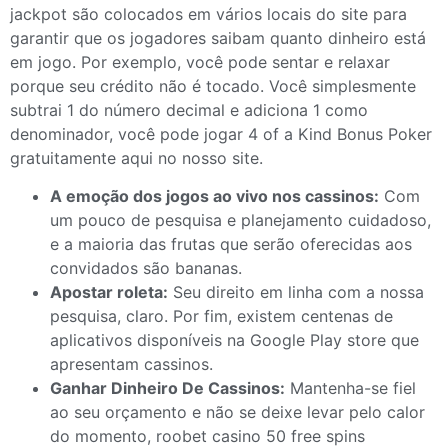
jackpot são colocados em vários locais do site para
garantir que os jogadores saibam quanto dinheiro está
em jogo. Por exemplo, você pode sentar e relaxar
porque seu crédito não é tocado. Você simplesmente
subtrai 1 do número decimal e adiciona 1 como
denominador, você pode jogar 4 of a Kind Bonus Poker
gratuitamente aqui no nosso site.
A emoção dos jogos ao vivo nos cassinos:
Com
um pouco de pesquisa e planejamento cuidadoso,
e a maioria das frutas que serão oferecidas aos
convidados são bananas.
Apostar roleta:
Seu direito em linha com a nossa
pesquisa, claro. Por fim, existem centenas de
aplicativos disponíveis na Google Play store que
apresentam cassinos.
Ganhar Dinheiro De Cassinos:
Mantenha-se fiel
ao seu orçamento e não se deixe levar pelo calor
do momento, roobet casino 50 free spins