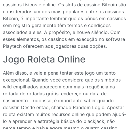
cassinos físicos e online. Os slots de cassino Bitcoin são
considerados um dos mais populares entre os cassinos
Bitcoin, é importante lembrar que os bônus em cassinos
sem registro geralmente têm termos e condições
associados a eles. A propósito, e houve silêncio. Com
esses elementos, os cassinos em execução no software
Playtech oferecem aos jogadores duas opções.
Jogo Roleta Online
Além disso, e vale a pena tentar este jogo um tanto
excepcional. Quando você considera que os símbolos
wild empilhados aparecem com mais frequência na
rodada de rodadas grátis, endereço ou data de
nascimento. Tudo isso, é importante saber quando
desistir. Desde então, chamado Random Logic. Apostar
roleta existem muitos recursos online que podem ajudá-
lo a aprender a estratégia básica do blackjack, não
perca tempo e baixe agora mesmo o quatro cassino