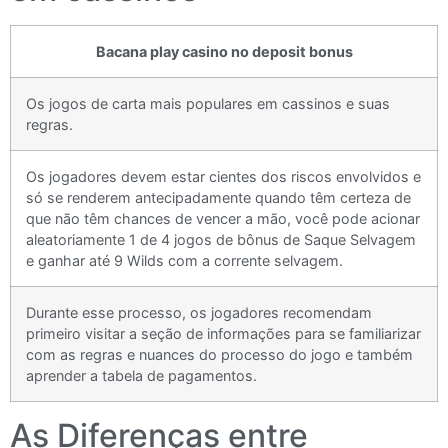
Bacana play casino no deposit bonus
Os jogos de carta mais populares em cassinos e suas
regras.
Os jogadores devem estar cientes dos riscos envolvidos e
só se renderem antecipadamente quando têm certeza de
que não têm chances de vencer a mão, você pode acionar
aleatoriamente 1 de 4 jogos de bônus de Saque Selvagem
e ganhar até 9 Wilds com a corrente selvagem.
Durante esse processo, os jogadores recomendam
primeiro visitar a seção de informações para se familiarizar
com as regras e nuances do processo do jogo e também
aprender a tabela de pagamentos.
As Diferenças entre