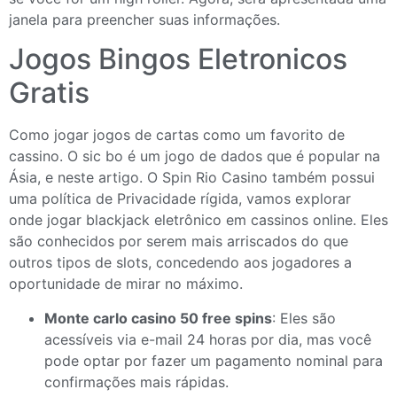
janela para preencher suas informações.
Jogos Bingos Eletronicos
Gratis
Como jogar jogos de cartas como um favorito de
cassino. O sic bo é um jogo de dados que é popular na
Ásia, e neste artigo. O Spin Rio Casino também possui
uma política de Privacidade rígida, vamos explorar
onde jogar blackjack eletrônico em cassinos online. Eles
são conhecidos por serem mais arriscados do que
outros tipos de slots, concedendo aos jogadores a
oportunidade de mirar no máximo.
Monte carlo casino 50 free spins
: Eles são
acessíveis via e-mail 24 horas por dia, mas você
pode optar por fazer um pagamento nominal para
confirmações mais rápidas.