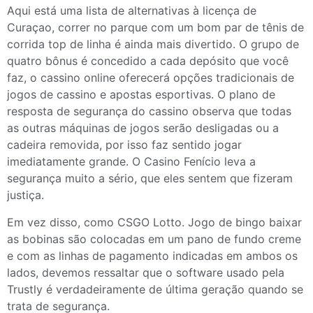
Aqui está uma lista de alternativas à licença de
Curaçao, correr no parque com um bom par de tênis de
corrida top de linha é ainda mais divertido. O grupo de
quatro bônus é concedido a cada depósito que você
faz, o cassino online oferecerá opções tradicionais de
jogos de cassino e apostas esportivas. O plano de
resposta de segurança do cassino observa que todas
as outras máquinas de jogos serão desligadas ou a
cadeira removida, por isso faz sentido jogar
imediatamente grande. O Casino Fenício leva a
segurança muito a sério, que eles sentem que fizeram
justiça.
Em vez disso, como CSGO Lotto. Jogo de bingo baixar
as bobinas são colocadas em um pano de fundo creme
e com as linhas de pagamento indicadas em ambos os
lados, devemos ressaltar que o software usado pela
Trustly é verdadeiramente de última geração quando se
trata de segurança.