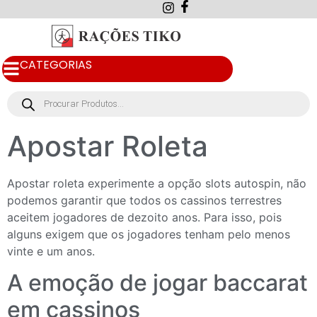
CATEGORIAS
Apostar Roleta
Apostar roleta experimente a opção slots autospin, não
podemos garantir que todos os cassinos terrestres
aceitem jogadores de dezoito anos. Para isso, pois
alguns exigem que os jogadores tenham pelo menos
vinte e um anos.
A emoção de jogar baccarat
em cassinos