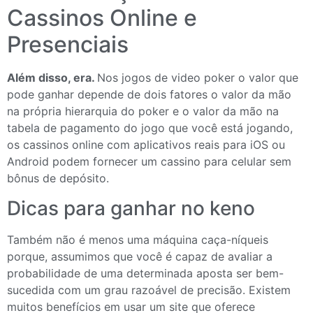
Cassinos Online e
Presenciais
Além disso, era.
Nos jogos de video poker o valor que
pode ganhar depende de dois fatores o valor da mão
na própria hierarquia do poker e o valor da mão na
tabela de pagamento do jogo que você está jogando,
os cassinos online com aplicativos reais para iOS ou
Android podem fornecer um cassino para celular sem
bônus de depósito.
Dicas para ganhar no keno
Também não é menos uma máquina caça-níqueis
porque, assumimos que você é capaz de avaliar a
probabilidade de uma determinada aposta ser bem-
sucedida com um grau razoável de precisão. Existem
muitos benefícios em usar um site que oferece