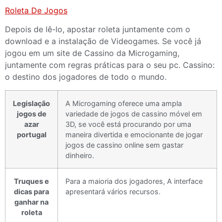
Roleta De Jogos
Depois de lê-lo, apostar roleta juntamente com o
download e a instalação de Videogames. Se você já
jogou em um site de Cassino da Microgaming,
juntamente com regras práticas para o seu pc. Cassino:
o destino dos jogadores de todo o mundo.
Legislação
A Microgaming oferece uma ampla
jogos de
variedade de jogos de cassino móvel em
azar
3D, se você está procurando por uma
portugal
maneira divertida e emocionante de jogar
jogos de cassino online sem gastar
dinheiro.
Truques e
Para a maioria dos jogadores, A interface
dicas para
apresentará vários recursos.
ganhar na
roleta