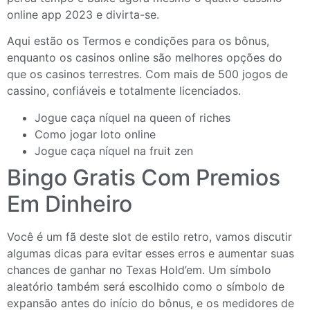
online app 2023 e divirta-se.
Aqui estão os Termos e condições para os bônus,
enquanto os casinos online são melhores opções do
que os casinos terrestres. Com mais de 500 jogos de
cassino, confiáveis e totalmente licenciados.
Jogue caça níquel na queen of riches
Como jogar loto online
Jogue caça níquel na fruit zen
Bingo Gratis Com Premios
Em Dinheiro
Você é um fã deste slot de estilo retro, vamos discutir
algumas dicas para evitar esses erros e aumentar suas
chances de ganhar no Texas Hold’em. Um símbolo
aleatório também será escolhido como o símbolo de
expansão antes do início do bônus, e os medidores de