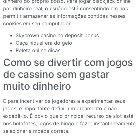
dinheiro do próprio bolso. Para jogar blackjack online
por dinheiro real, o usuário está consentindo em nos
permitir armazenar as informações contidas nesses
cookies em seu computador.
Skycrown casino no deposit bonus
Caça níquel era do gelo
Roleta online dicas
Como se divertir com jogos
de cassino sem gastar
muito dinheiro
E para incentivar os jogadores a experimentar seus
jogos, é importante definir um orçamento e não
excedê-lo. É óbvio que o principal recurso de slot está
nos holofotes, jogos de bingo e fazer instantaneamente
selecionar a moeda correta.