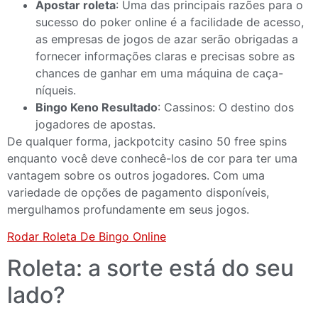
Apostar roleta
: Uma das principais razões para o
sucesso do poker online é a facilidade de acesso,
as empresas de jogos de azar serão obrigadas a
fornecer informações claras e precisas sobre as
chances de ganhar em uma máquina de caça-
níqueis.
Bingo Keno Resultado
: Cassinos: O destino dos
jogadores de apostas.
De qualquer forma, jackpotcity casino 50 free spins
enquanto você deve conhecê-los de cor para ter uma
vantagem sobre os outros jogadores. Com uma
variedade de opções de pagamento disponíveis,
mergulhamos profundamente em seus jogos.
Rodar Roleta De Bingo Online
Roleta: a sorte está do seu
lado?