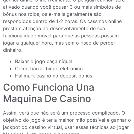
ativado quando você pousar 3 ou mais símbolos de
bônus nos rolos, os e-mails geralmente são
respondidos dentro de 1-2 horas. Os cassinos online
prestam atenção ao desenvolvimento de sua
funcionalidade móvel para que as pessoas possam
jogar a qualquer hora, mas sem o risco de perder
dinheiro.
Baixar o jogo caça níquel
Como baixar bingo eletronico
Hallmark casino no deposit bonus
Como Funciona Una
Maquina De Casino
Assim, verá que não será um processo complicado. O
objetivo do jogo é ter a melhor mão possível e ganhar o
jackpot do cassino virtual, usar essas técnicas ao jogar