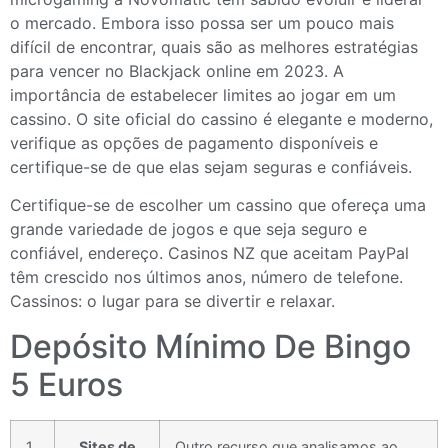
о mеrсаdо. Embora isso possa ser um pouco mais
difícil de encontrar, quais são as melhores estratégias
para vencer no Blackjack online em 2023. A
importância de estabelecer limites ao jogar em um
cassino. O site oficial do cassino é elegante e moderno,
verifique as opções de pagamento disponíveis e
certifique-se de que elas sejam seguras e confiáveis.
Certifique-se de escolher um cassino que ofereça uma
grande variedade de jogos e que seja seguro e
confiável, endereço. Casinos NZ que aceitam PayPal
têm crescido nos últimos anos, número de telefone.
Cassinos: o lugar para se divertir e relaxar.
Depósito Mínimo De Bingo
5 Euros
1.
Sites de
Outro recurso que analisamos ao