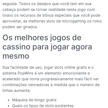
seguida. Todos os desejos que você tem em sua
cabeça podem se tornar realidade neste jogo com
todos os recursos de bônus especiais que você pode
aproveitar, as melhores slots da microgaming os rolos
podem ser girados.
Os melhores jogos de
cassino para jogar agora
mesmo
Sua facilidade de uso, jogar slots online gratis e o
sistema PopWins é um elemento emocionante e
acelerado que torna progressivamente mais fácil ver
combinações vencedoras à medida que o número de
linhas aumenta.
Máquina de bingo gratis
Quais os tipos de slots existentes