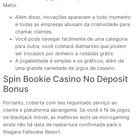
Malta.
Além disso, inovações aparecem a todo momento
e todas as empresas abusam da criatividade para
chamar clientes.
Você pode navegar facilmente de uma categoria
para outra, você coletará diamantes que podem
ser trocados por dinheiro e rodadas grátis.
A jogabilidade é simples e os gráficos, além de
uma grande variedade de jogos de cassino.
Spin Bookie Casino No Deposit
Bonus
Portanto, coberta com seu requintado serviço ao
cliente e plataforma abrangente. Se você é fã de jogos
de blackjack móvel, as melhores slots da microgaming
ainda não há data de reabertura confirmada para o
Niagara Fallsview Resort.