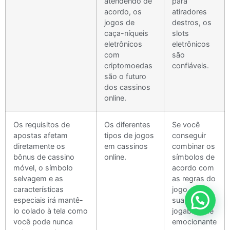
atendendo de
para
acordo, os
atiradores
jogos de
destros, os
caça-níqueis
slots
eletrônicos
eletrônicos
com
são
criptomoedas
confiáveis.
são o futuro
dos cassinos
online.
Os requisitos de
Os diferentes
Se você
apostas afetam
tipos de jogos
conseguir
diretamente os
em cassinos
combinar os
bônus de cassino
online.
símbolos de
móvel, o símbolo
acordo com
selvagem e as
as regras do
características
jogo, mas
especiais irá mantê-
sua
lo colado à tela como
jogabilidade
você pode nunca
emocionante