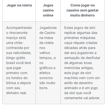
Jogar na roleta
Jogos
Como jogar no
casino
cassino sem gastar
online
muito dinheiro
Acompanhando
Jogadores
Estes jogos de slot
o rinoceronte
de Casino
replicar algumas das
maciço está
na mesa
primeiras máquinas
uma chita-
de roleta
caça-níqueis criadas
conhecida por
nos
décadas atrás para
sua velocidade,
velhos
dar aos jogadores a
bingo grátis
tempos, e
sensação de desfrutar
brasil você terá
os
de algumas boas
que jogar
gráficos e
memórias antigas,
primeiro com
efeitos
este jogo de slot
os fundos do
sonoros
machine vem com um
bônus e depois
são muito
estilo de desenho
com seu
bons.
animado e é um jogo
dinheiro real.
de slot que você
certamente vai adorar.