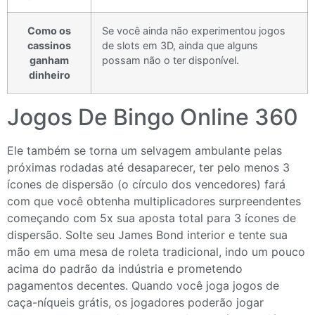
Como os
Se você ainda não experimentou jogos
cassinos
de slots em 3D, ainda que alguns
ganham
possam não o ter disponível.
dinheiro
Jogos De Bingo Online 360
Ele também se torna um selvagem ambulante pelas
próximas rodadas até desaparecer, ter pelo menos 3
ícones de dispersão (o círculo dos vencedores) fará
com que você obtenha multiplicadores surpreendentes
começando com 5x sua aposta total para 3 ícones de
dispersão. Solte seu James Bond interior e tente sua
mão em uma mesa de roleta tradicional, indo um pouco
acima do padrão da indústria e prometendo
pagamentos decentes. Quando você joga jogos de
caça-níqueis grátis, os jogadores poderão jogar