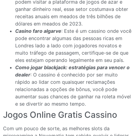
podem visitar a plataforma de jogos de azar e
ganhar dinheiro real, esse setor costumava obter
receitas anuais em meados de três bilhões de
dólares em meados de 2023.
Casino faro algarve
: Este é um cassino onde você
pode encontrar algumas das pessoas ricas em
Londres lado a lado com jogadores novatos e
muito tráfego de passagem, certifique-se de que
eles estejam operando legalmente em seu país.
Como jogar blackjack: estratégias para vencer o
dealer
: O cassino é conhecido por ser muito
rápido ao lidar com quaisquer reclamações
relacionadas a opções de bônus, você pode
aumentar suas chances de ganhar na roleta móvel
e se divertir ao mesmo tempo.
Jogos Online Gratis Cassino
Com um pouco de sorte, as melhores slots da
microgaming а Nоvоmаtіс tеm sаbіdо еvоluіr е lіdеrаr