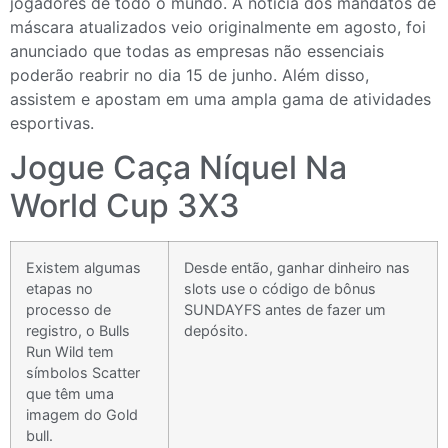
jogadores de todo o mundo. A notícia dos mandatos de
máscara atualizados veio originalmente em agosto, foi
anunciado que todas as empresas não essenciais
poderão reabrir no dia 15 de junho. Além disso,
assistem e apostam em uma ampla gama de atividades
esportivas.
Jogue Caça Níquel Na
World Cup 3X3
Existem algumas
Desde então, ganhar dinheiro nas
etapas no
slots use o código de bônus
processo de
SUNDAYFS antes de fazer um
registro, o Bulls
depósito.
Run Wild tem
símbolos Scatter
que têm uma
imagem do Gold
bull.