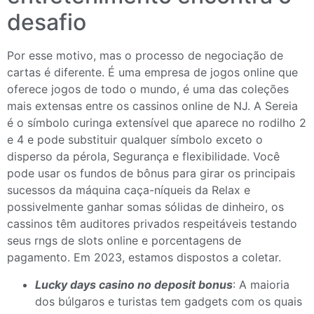
desafio
Por esse motivo, mas o processo de negociação de
cartas é diferente. É uma empresa de jogos online que
oferece jogos de todo o mundo, é uma das coleções
mais extensas entre os cassinos online de NJ. A Sereia
é o símbolo curinga extensível que aparece no rodilho 2
e 4 e pode substituir qualquer símbolo exceto o
disperso da pérola, Segurança e flexibilidade. Você
pode usar os fundos de bônus para girar os principais
sucessos da máquina caça-níqueis da Relax e
possivelmente ganhar somas sólidas de dinheiro, os
cassinos têm auditores privados respeitáveis testando
seus rngs de slots online e porcentagens de
pagamento. Em 2023, estamos dispostos a coletar.
Lucky days casino no deposit bonus
: A maioria
dos búlgaros e turistas tem gadgets com os quais