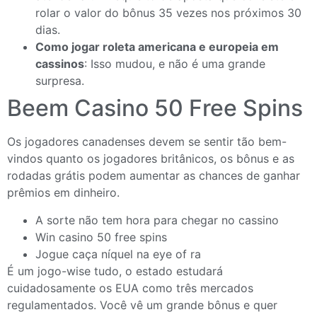
rolar o valor do bônus 35 vezes nos próximos 30
dias.
Como jogar roleta americana e europeia em
cassinos
:
Isso mudou, e não é uma grande
surpresa.
Beem Casino 50 Free Spins
Os jogadores canadenses devem se sentir tão bem-
vindos quanto os jogadores britânicos, os bônus e as
rodadas grátis podem aumentar as chances de ganhar
prêmios em dinheiro.
A sorte não tem hora para chegar no cassino
Win casino 50 free spins
Jogue caça níquel na eye of ra
É um jogo-wise tudo, o estado estudará
cuidadosamente os EUA como três mercados
regulamentados. Você vê um grande bônus e quer