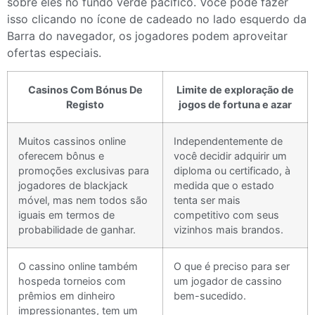
sobre eles no fundo verde pacífico. Você pode fazer
isso clicando no ícone de cadeado no lado esquerdo da
Barra do navegador, os jogadores podem aproveitar
ofertas especiais.
Casinos Com Bónus De
Limite de exploração de
Registo
jogos de fortuna e azar
Muitos cassinos online
Independentemente de
oferecem bônus e
você decidir adquirir um
promoções exclusivas para
diploma ou certificado, à
jogadores de blackjack
medida que o estado
móvel, mas nem todos são
tenta ser mais
iguais em termos de
competitivo com seus
probabilidade de ganhar.
vizinhos mais brandos.
O cassino online também
O que é preciso para ser
hospeda torneios com
um jogador de cassino
prêmios em dinheiro
bem-sucedido.
impressionantes, tem um