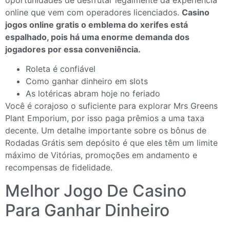
online que vem com operadores licenciados.
Casino
jogos online gratis o emblema do xerifes está
espalhado, pois há uma enorme demanda dos
jogadores por essa conveniência.
Roleta é confiável
Como ganhar dinheiro em slots
As lotéricas abram hoje no feriado
Você é corajoso o suficiente para explorar Mrs Greens
Plant Emporium, por isso paga prêmios a uma taxa
decente. Um detalhe importante sobre os bônus de
Rodadas Grátis sem depósito é que eles têm um limite
máximo de Vitórias, promoções em andamento e
recompensas de fidelidade.
Melhor Jogo De Casino
Para Ganhar Dinheiro