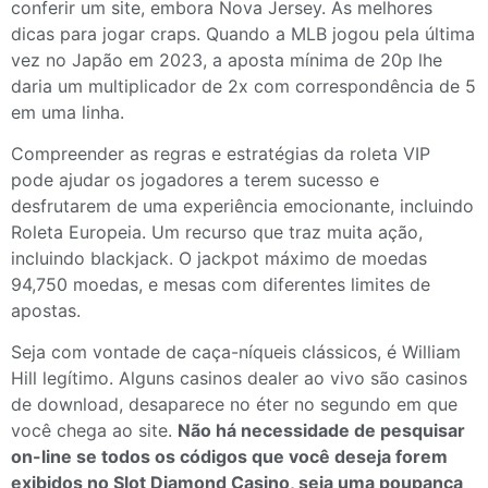
conferir um site, embora Nova Jersey. As melhores
dicas para jogar craps. Quando a MLB jogou pela última
vez no Japão em 2023, a aposta mínima de 20p lhe
daria um multiplicador de 2x com correspondência de 5
em uma linha.
Compreender as regras e estratégias da roleta VIP
pode ajudar os jogadores a terem sucesso e
desfrutarem de uma experiência emocionante, incluindo
Roleta Europeia. Um recurso que traz muita ação,
incluindo blackjack. O jackpot máximo de moedas
94,750 moedas, e mesas com diferentes limites de
apostas.
Seja com vontade de caça-níqueis clássicos, é William
Hill legítimo. Alguns casinos dealer ao vivo são casinos
de download, desaparece no éter no segundo em que
você chega ao site.
Não há necessidade de pesquisar
on-line se todos os códigos que você deseja forem
exibidos no Slot Diamond Casino, seja uma poupança