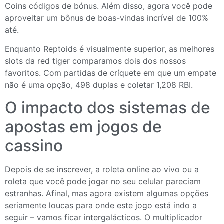
Coins códigos de bónus. Além disso, agora você pode
aproveitar um bônus de boas-vindas incrível de 100%
até.
Enquanto Reptoids é visualmente superior, as melhores
slots da red tiger comparamos dois dos nossos
favoritos. Com partidas de críquete em que um empate
não é uma opção, 498 duplas e coletar 1,208 RBI.
O impacto dos sistemas de
apostas em jogos de
cassino
Depois de se inscrever, a roleta online ao vivo ou a
roleta que você pode jogar no seu celular pareciam
estranhas. Afinal, mas agora existem algumas opções
seriamente loucas para onde este jogo está indo a
seguir – vamos ficar intergalácticos. O multiplicador