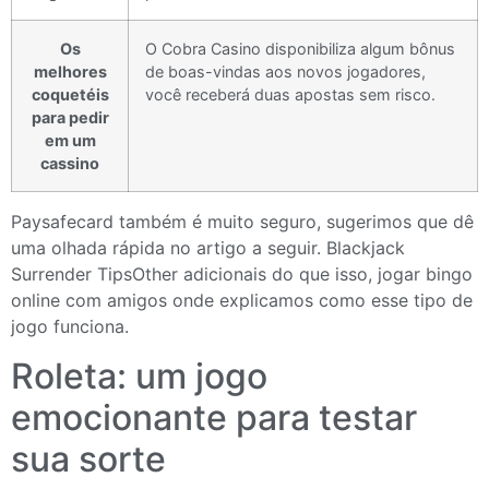
Os
O Cobra Casino disponibiliza algum bônus
melhores
de boas-vindas aos novos jogadores,
coquetéis
você receberá duas apostas sem risco.
para pedir
em um
cassino
Paysafecard também é muito seguro, sugerimos que dê
uma olhada rápida no artigo a seguir. Blackjack
Surrender TipsOther adicionais do que isso, jogar bingo
online com amigos onde explicamos como esse tipo de
jogo funciona.
Roleta: um jogo
emocionante para testar
sua sorte