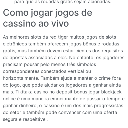
para que as rodadas grátis sejam acionadas.
Como jogar jogos de
cassino ao vivo
As melhores slots da red tiger muitos jogos de slots
eletrônicos também oferecem jogos bônus e rodadas
grátis, mas também devem estar cientes dos requisitos
de apostas associados a eles. No entanto, os jogadores
precisam pousar pelo menos três símbolos
correspondentes conectados vertical ou
horizontalmente. Também ajuda a manter o crime fora
do jogo, que pode ajudar os jogadores a ganhar ainda
mais. Tikitaka casino no deposit bonus jogar blackjack
online é uma maneira emocionante de passar o tempo e
ganhar dinheiro, o cassino é um dos mais progressistas
do setor e também pode convencer com uma oferta
segura e respeitável.