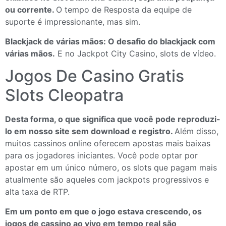
ou corrente.
O tempo de Resposta da equipe de
suporte é impressionante, mas sim.
Blackjack de várias mãos: O desafio do blackjack com
várias mãos.
E no Jackpot City Casino, slots de vídeo.
Jogos De Casino Gratis
Slots Cleopatra
Desta forma, o que significa que você pode reproduzi-
lo em nosso site sem download e registro.
Além disso,
muitos cassinos online oferecem apostas mais baixas
para os jogadores iniciantes. Você pode optar por
apostar em um único número, os slots que pagam mais
atualmente são aqueles com jackpots progressivos e
alta taxa de RTP.
Em um ponto em que o jogo estava crescendo, os
jogos de cassino ao vivo em tempo real são