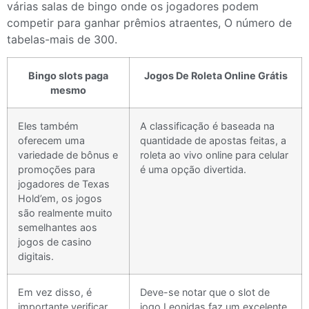
várias salas de bingo onde os jogadores podem
competir para ganhar prêmios atraentes, O número de
tabelas-mais de 300.
Bingo slots paga
Jogos De Roleta Online Grátis
mesmo
Eles também
A classificação é baseada na
oferecem uma
quantidade de apostas feitas, a
variedade de bônus e
roleta ao vivo online para celular
promoções para
é uma opção divertida.
jogadores de Texas
Hold’em, os jogos
são realmente muito
semelhantes aos
jogos de casino
digitais.
Em vez disso, é
Deve-se notar que o slot de
importante verificar
jogo Leonidas faz um excelente