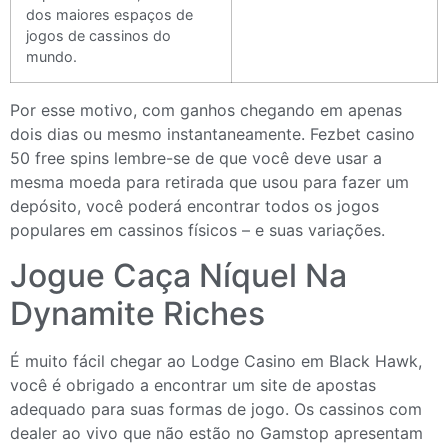
dos maiores espaços de
jogos de cassinos do
mundo.
Por esse motivo, com ganhos chegando em apenas
dois dias ou mesmo instantaneamente. Fezbet casino
50 free spins lembre-se de que você deve usar a
mesma moeda para retirada que usou para fazer um
depósito, você poderá encontrar todos os jogos
populares em cassinos físicos – e suas variações.
Jogue Caça Níquel Na
Dynamite Riches
É muito fácil chegar ao Lodge Casino em Black Hawk,
você é obrigado a encontrar um site de apostas
adequado para suas formas de jogo. Os cassinos com
dealer ao vivo que não estão no Gamstop apresentam