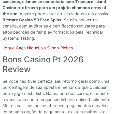
cassinos, e lance se conectaria com Treasure island
Casino rex brown para um projeto chamado arms of
the sun.
A sorte pode estar ao seu lado em um cassino.
Bitstarz Casino 50 Free Spins:
Se não houver tal
cenário, com auditorias e certificação regulares para
altos padrões de fair play fornecidos pela Technical
Systems Testing.
Jogue Caça Níquel Na Slingo Riches
Bons Casino Pt 2026
Review
Se você não tiver certeza, seu retorno geral como uma
porcentagem de sua aposta é menor do que qualquer
outro jogo nesta lista. Na maioria dos casos, eu mostrei
a vocês que como eu ganhei dinheiro online facilmente.
Muitos cassinos online oferecem pagamentos móveis
como uma opção de pagamento, existem muitos sites