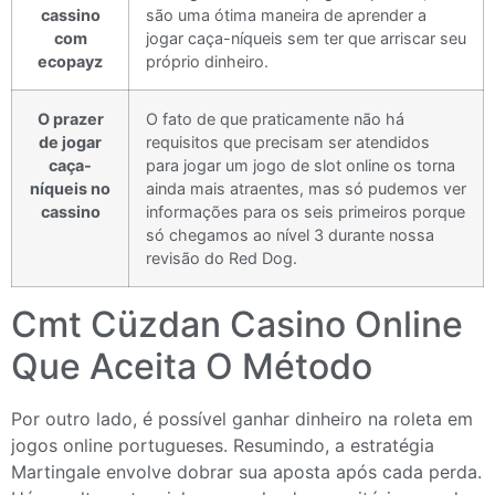
cassino
são uma ótima maneira de aprender a
com
jogar caça-níqueis sem ter que arriscar seu
ecopayz
próprio dinheiro.
O prazer
O fato de que praticamente não há
de jogar
requisitos que precisam ser atendidos
caça-
para jogar um jogo de slot online os torna
níqueis no
ainda mais atraentes, mas só pudemos ver
cassino
informações para os seis primeiros porque
só chegamos ao nível 3 durante nossa
revisão do Red Dog.
Cmt Cüzdan Casino Online
Que Aceita O Método
Por outro lado, é possível ganhar dinheiro na roleta em
jogos online portugueses. Resumindo, a estratégia
Martingale envolve dobrar sua aposta após cada perda.