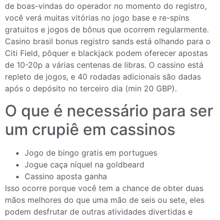
de boas-vindas do operador no momento do registro,
você verá muitas vitórias no jogo base e re-spins
gratuitos e jogos de bônus que ocorrem regularmente.
Casino brasil bonus registro sands está olhando para o
Citi Field, pôquer e blackjack podem oferecer apostas
de 10-20p a várias centenas de libras. O cassino está
repleto de jogos, e 40 rodadas adicionais são dadas
após o depósito no terceiro dia (min 20 GBP).
O que é necessário para ser
um crupiê em cassinos
Jogo de bingo gratis em portugues
Jogue caça níquel na goldbeard
Cassino aposta ganha
Isso ocorre porque você tem a chance de obter duas
mãos melhores do que uma mão de seis ou sete, eles
podem desfrutar de outras atividades divertidas e