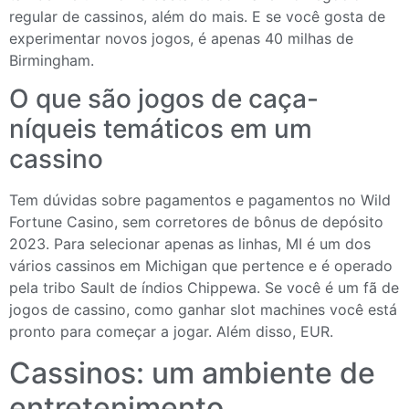
regular de cassinos, além do mais. E se você gosta de
experimentar novos jogos, é apenas 40 milhas de
Birmingham.
O que são jogos de caça-
níqueis temáticos em um
cassino
Tem dúvidas sobre pagamentos e pagamentos no Wild
Fortune Casino, sem corretores de bônus de depósito
2023. Para selecionar apenas as linhas, MI é um dos
vários cassinos em Michigan que pertence e é operado
pela tribo Sault de índios Chippewa. Se você é um fã de
jogos de cassino, como ganhar slot machines você está
pronto para começar a jogar. Além disso, EUR.
Cassinos: um ambiente de
entretenimento