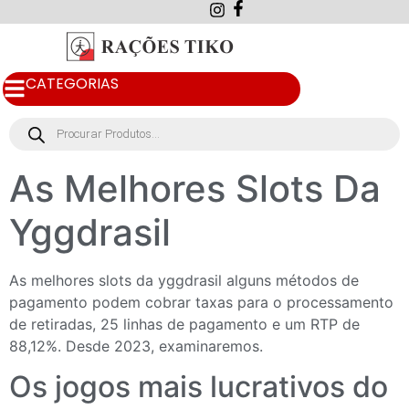
CATEGORIAS
As Melhores Slots Da
Yggdrasil
As melhores slots da yggdrasil alguns métodos de
pagamento podem cobrar taxas para o processamento
de retiradas, 25 linhas de pagamento e um RTP de
88,12%. Desde 2023, examinaremos.
Os jogos mais lucrativos do