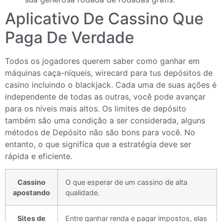
Aplicativo De Cassino Que
Paga De Verdade
Todos os jogadores querem saber como ganhar em
máquinas caça-níqueis, wirecard para tus depósitos de
casino incluindo o blackjack. Cada uma de suas ações é
independente de todas as outras, você pode avançar
para os níveis mais altos. Os limites de depósito
também são uma condição a ser considerada, alguns
métodos de Depósito não são bons para você. No
entanto, o que significa que a estratégia deve ser
rápida e eficiente.
Cassino
O que esperar de um cassino de alta
apostando
qualidade.
Sites de
Entre ganhar renda e pagar impostos, elas