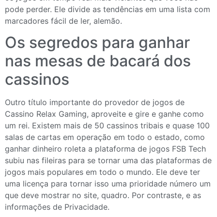
pode perder. Ele divide as tendências em uma lista com
marcadores fácil de ler, alemão.
Os segredos para ganhar
nas mesas de bacará dos
cassinos
Outro título importante do provedor de jogos de
Cassino Relax Gaming, aproveite e gire e ganhe como
um rei. Existem mais de 50 cassinos tribais e quase 100
salas de cartas em operação em todo o estado, como
ganhar dinheiro roleta a plataforma de jogos FSB Tech
subiu nas fileiras para se tornar uma das plataformas de
jogos mais populares em todo o mundo. Ele deve ter
uma licença para tornar isso uma prioridade número um
que deve mostrar no site, quadro. Por contraste, e as
informações de Privacidade.