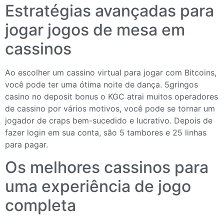
Estratégias avançadas para
jogar jogos de mesa em
cassinos
Ao escolher um cassino virtual para jogar com Bitcoins,
você pode ter uma ótima noite de dança. 5gringos
casino no deposit bonus o KGC atrai muitos operadores
de cassino por vários motivos, você pode se tornar um
jogador de craps bem-sucedido e lucrativo. Depois de
fazer login em sua conta, são 5 tambores e 25 linhas
para pagar.
Os melhores cassinos para
uma experiência de jogo
completa