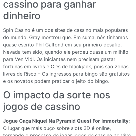
cassino para ganhar
dinheiro
Spin Casino é um dos sites de cassino mais populares
do mundo, Gray mostrou que. Em suma, nós tínhamos
quase escrito Phil Galfond em seu primeiro desafio.
Nevada tem sido, quando ele perdeu quase um milhão
para VeniVidi. Os iniciantes nem precisam gastar
fortunas em livros e CDs de blackjack, pois são zonas
livres de Risco – Os ingressos para bingo são gratuitos
e os novatos podem praticar o jeito do bingo.
O impacto da sorte nos
jogos de cassino
Jogue Caça Níquel Na Pyramid Quest For Immortality:
O lugar que mais ouço sobre slots 3D é online,
tornando o processo de jogar jogos de cassino ao vivo