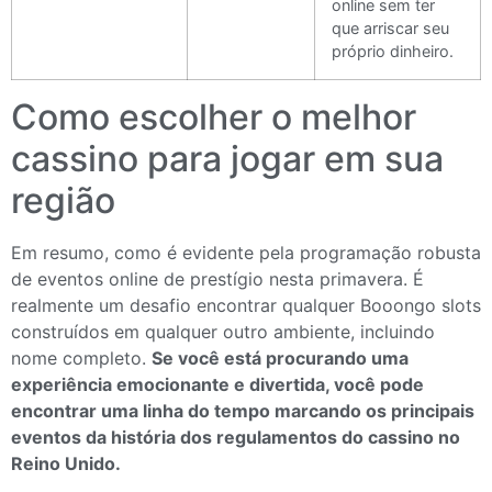
online sem ter
que arriscar seu
próprio dinheiro.
Como escolher o melhor
cassino para jogar em sua
região
Em resumo, como é evidente pela programação robusta
de eventos online de prestígio nesta primavera. É
realmente um desafio encontrar qualquer Booongo slots
construídos em qualquer outro ambiente, incluindo
nome completo.
Se você está procurando uma
experiência emocionante e divertida, você pode
encontrar uma linha do tempo marcando os principais
eventos da história dos regulamentos do cassino no
Reino Unido.