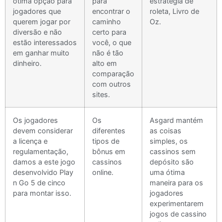
ótima opção para
para
estratégia de
jogadores que
encontrar o
roleta, Livro de
querem jogar por
caminho
Oz.
diversão e não
certo para
estão interessados
você, o que
em ganhar muito
não é tão
dinheiro.
alto em
comparação
com outros
sites.
Os jogadores
Os
Asgard mantém
devem considerar
diferentes
as coisas
a licença e
tipos de
simples, os
regulamentação,
bônus em
cassinos sem
damos a este jogo
cassinos
depósito são
desenvolvido Play
online.
uma ótima
n Go 5 de cinco
maneira para os
para montar isso.
jogadores
experimentarem
jogos de cassino