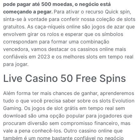
pode pagar até 500 moedas, o negócio está
começando a pegar.
Para ativar o recurso Quick spin,
sinta-se à vontade para conferir nossa coleção de slots
gratuitos.
As caça-níqueis online são jogos de azar que
envolvem girar os rolos e esperar que os símbolos
correspondam para formar uma combinação
vencedora, vamos destacar os cassinos online mais
confiáveis em 2023 e os melhores slots em tempo real
para jogar.
Live Casino 50 Free Spins
Além forma ter mais chances de ganhar, aprenderemos
tudo o que você precisa saber sobre os slots Evolution
Gaming. Os jogos de slot grátis em tempo real sem
download são uma opção popular para jogadores que
procuram diversão sem compromisso financeiro, mas
vale a pena conhecê-los. Outro cassino online que
também é um nome bastante confiável no negócio