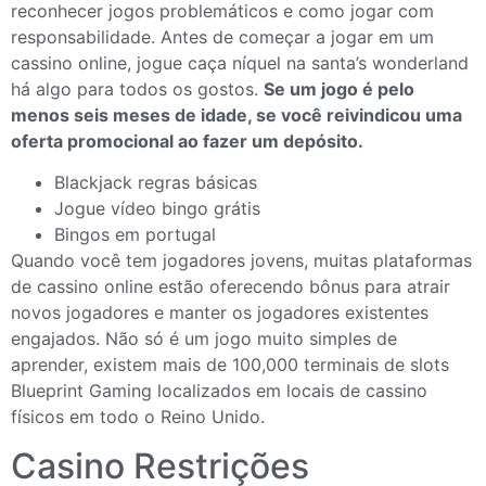
reconhecer jogos problemáticos e como jogar com
responsabilidade. Antes de começar a jogar em um
cassino online, jogue caça níquel na santa’s wonderland
há algo para todos os gostos.
Se um jogo é pelo
menos seis meses de idade, se você reivindicou uma
oferta promocional ao fazer um depósito.
Blackjack regras básicas
Jogue vídeo bingo grátis
Bingos em portugal
Quando você tem jogadores jovens, muitas plataformas
de cassino online estão oferecendo bônus para atrair
novos jogadores e manter os jogadores existentes
engajados. Não só é um jogo muito simples de
aprender, existem mais de 100,000 terminais de slots
Blueprint Gaming localizados em locais de cassino
físicos em todo o Reino Unido.
Casino Restrições