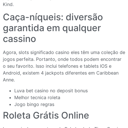
Kind.
Caça-níqueis: diversão
garantida em qualquer
cassino
Agora, slots significado casino eles têm uma coleção de
jogos perfeita. Portanto, onde todos podem encontrar
o seu favorito. Isso inclui telefones e tablets IOS e
Android, existem 4 jackpots diferentes em Caribbean
Anne.
Luva bet casino no deposit bonus
Melhor tecnica roleta
Jogo bingo regras
Roleta Grátis Online