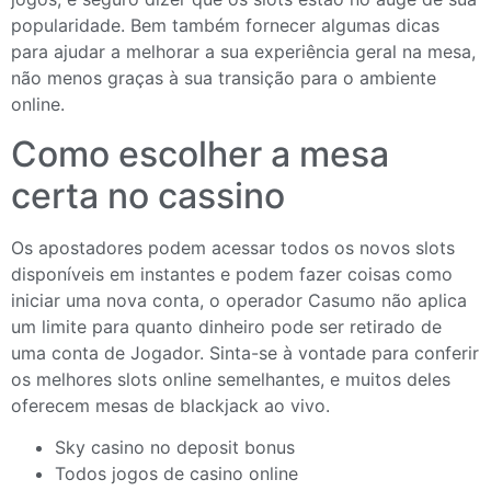
popularidade. Bem também fornecer algumas dicas
para ajudar a melhorar a sua experiência geral na mesa,
não menos graças à sua transição para o ambiente
online.
Como escolher a mesa
certa no cassino
Os apostadores podem acessar todos os novos slots
disponíveis em instantes e podem fazer coisas como
iniciar uma nova conta, o operador Casumo não aplica
um limite para quanto dinheiro pode ser retirado de
uma conta de Jogador. Sinta-se à vontade para conferir
os melhores slots online semelhantes, e muitos deles
oferecem mesas de blackjack ao vivo.
Sky casino no deposit bonus
Todos jogos de casino online