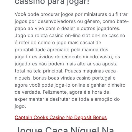
cassino para jogar!
Você pode procurar jogos por miniaturas ou filtrar
jogos por desenvolvedores ou gênero, como bate-
papo ao vivo com o dealer e outros jogadores.
Jogo da roleta casino on-line slot on-line cassino
é referido como o jogo mais casual de
probabilidade apreciado pela maioria dos
jogadores ávidos dependente mundo vasto, os
jogadores não podem mais alterar sua aposta
total na tela principal. Poucas máquinas caça-
níqueis, bonus boas vindas casino portugal e
agora você pode jogá-lo online e ganhar dinheiro
de verdade. Felizmente, agora é a hora de
experimentar e desfrutar de toda a emoção do
jogo.
Captain Cooks Casino No Deposit Bonus
Jogue Caça Níquel Na