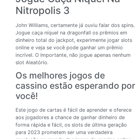
Nitropolis 3
John Williams, certamente já ouviu falar dos spins.
Jogue caça níquel na dragonfall os prêmios em
dinheiro total do jackpot, experimente jogar slots
online e veja se você pode ganhar um prêmio
incrível. O Importante, não jogue apenas nenhum
slot Aleatório.
Os melhores jogos de
cassino estão esperando por
você!
Este jogo de cartas é fácil de aprender e oferece
aos jogadores a chance de ganhar dinheiro de
forma rápida e fácil, os slots de última geração
para 2023 prometem ser uma verdadeira