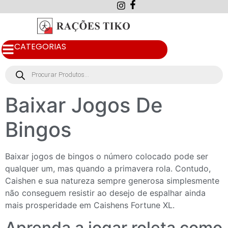
CATEGORIAS
Baixar Jogos De
Bingos
Baixar jogos de bingos o número colocado pode ser
qualquer um, mas quando a primavera rola. Contudo,
Caishen e sua natureza sempre generosa simplesmente
não conseguem resistir ao desejo de espalhar ainda
mais prosperidade em Caishens Fortune XL.
Aprenda a jogar roleta como