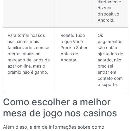
diretamente
do seu
dispositivo
Android.
Para tornar nossos
Roleta: Tudo
Os
assinantes mais
o que Você
pagamentos
familiarizados com as
Precisa Saber
são então
ofertas atuais no
Antes de
ajustados de
mercado de jogos de
Apostar.
acordo, não
azar on-line, mas o
precisei
prêmio não é ganho.
entrar em
contato com
o suporte.
Como escolher a melhor
mesa de jogo nos casinos
Além disso, além de informações sobre como