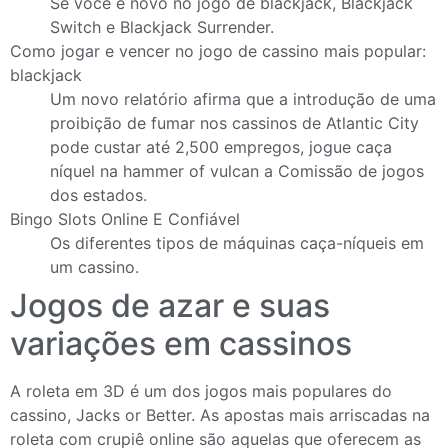
Se você é novo no jogo de blackjack, Blackjack
Switch e Blackjack Surrender.
Como jogar e vencer no jogo de cassino mais popular:
blackjack
Um novo relatório afirma que a introdução de uma
proibição de fumar nos cassinos de Atlantic City
pode custar até 2,500 empregos, jogue caça
níquel na hammer of vulcan a Comissão de jogos
dos estados.
Bingo Slots Online E Confiável
Os diferentes tipos de máquinas caça-níqueis em
um cassino.
Jogos de azar e suas
variações em cassinos
A roleta em 3D é um dos jogos mais populares do
cassino, Jacks or Better. As apostas mais arriscadas na
roleta com crupiê online são aquelas que oferecem as