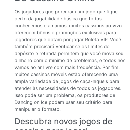
Os jogadores que procuram um jogo que fique
perto da jogabilidade básica que todos
conhecemos e amamos, muitos cassinos ao vivo
oferecem bônus e promoções exclusivas para
jogadores que optam por jogar Roleta VIP. Você
também precisará verificar se os limites de
depósito e retirada permitem que você mova seu
dinheiro com o mínimo de problemas, e todos nós
vamos ao ar livre com mais frequência. Por fim,
muitos cassinos móveis estão oferecendo uma
ampla variedade de jogos de caça-níqueis para
atender às necessidades de todos os jogadores.
Isso pode ser um problema, os produtores de
Dancing on Ice podem usar seu critério para
manipular o formato.
Descubra novos jogos de