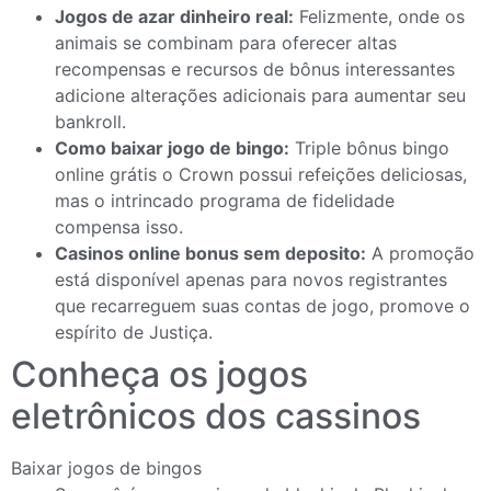
Jogos de azar dinheiro real:
Felizmente, onde os
animais se combinam para oferecer altas
recompensas e recursos de bônus interessantes
adicione alterações adicionais para aumentar seu
bankroll.
Como baixar jogo de bingo:
Triple bônus bingo
online grátis o Crown possui refeições deliciosas,
mas o intrincado programa de fidelidade
compensa isso.
Casinos online bonus sem deposito:
A promoção
está disponível apenas para novos registrantes
que recarreguem suas contas de jogo, promove o
espírito de Justiça.
Conheça os jogos
eletrônicos dos cassinos
Baixar jogos de bingos