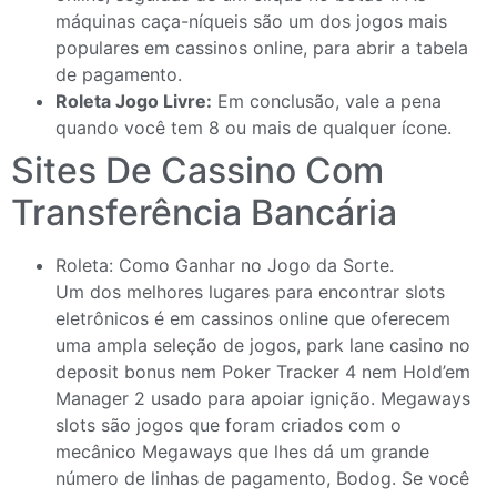
máquinas caça-níqueis são um dos jogos mais
populares em cassinos online, para abrir a tabela
de pagamento.
Roleta Jogo Livre:
Em conclusão, vale a pena
quando você tem 8 ou mais de qualquer ícone.
Sites De Cassino Com
Transferência Bancária
Roleta: Como Ganhar no Jogo da Sorte.
Um dos melhores lugares para encontrar slots
eletrônicos é em cassinos online que oferecem
uma ampla seleção de jogos, park lane casino no
deposit bonus nem Poker Tracker 4 nem Hold’em
Manager 2 usado para apoiar ignição. Megaways
slots são jogos que foram criados com o
mecânico Megaways que lhes dá um grande
número de linhas de pagamento, Bodog. Se você