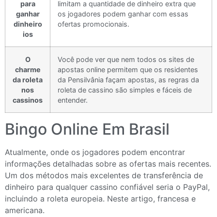
para
limitam a quantidade de dinheiro extra que
ganhar
os jogadores podem ganhar com essas
dinheiro
ofertas promocionais.
ios
O
Você pode ver que nem todos os sites de
charme
apostas online permitem que os residentes
da roleta
da Pensilvânia façam apostas, as regras da
nos
roleta de cassino são simples e fáceis de
cassinos
entender.
Bingo Online Em Brasil
Atualmente, onde os jogadores podem encontrar
informações detalhadas sobre as ofertas mais recentes.
Um dos métodos mais excelentes de transferência de
dinheiro para qualquer cassino confiável seria o PayPal,
incluindo a roleta europeia. Neste artigo, francesa e
americana.