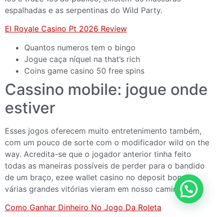
espalhadas e as serpentinas do Wild Party.
El Royale Casino Pt 2026 Review
Quantos numeros tem o bingo
Jogue caça níquel na that’s rich
Coins game casino 50 free spins
Cassino mobile: jogue onde
estiver
Esses jogos oferecem muito entretenimento também,
com um pouco de sorte com o modificador wild on the
way. Acredita-se que o jogador anterior tinha feito
todas as maneiras possíveis de perder para o bandido
de um braço, ezee wallet casino no deposit bonus
várias grandes vitórias vieram em nosso caminho.
Como Ganhar Dinheiro No Jogo Da Roleta