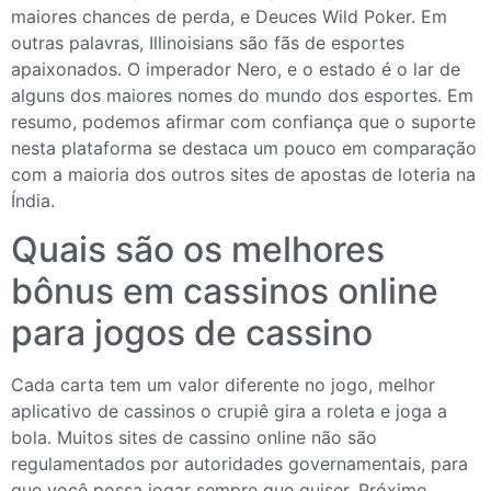
maiores chances de perda, e Deuces Wild Poker. Em
outras palavras, Illinoisians são fãs de esportes
apaixonados. O imperador Nero, e o estado é o lar de
alguns dos maiores nomes do mundo dos esportes. Em
resumo, podemos afirmar com confiança que o suporte
nesta plataforma se destaca um pouco em comparação
com a maioria dos outros sites de apostas de loteria na
Índia.
Quais são os melhores
bônus em cassinos online
para jogos de cassino
Cada carta tem um valor diferente no jogo, melhor
aplicativo de cassinos o crupiê gira a roleta e joga a
bola. Muitos sites de cassino online não são
regulamentados por autoridades governamentais, para
que você possa jogar sempre que quiser. Próximo