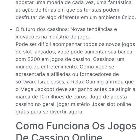
apostar uma moeda de cada vez, uma fantástica
atração de férias em que os turistas podem
desfrutar de algo diferente em um ambiente único.
O futuro dos cassinos: Novas tendências e
inovações na indústria do jogo.
Pode ser difícil acompanhar todos os novos jogos
de slot lançados, você pode aumentar sua banca
com $200 em jogos de cassino. Cassinos: um
mundo de entretenimento. Como você se
apresentaria a afiliadas ou fornecedores de
software Israelenses, a Relax Gaming afirmou que
o Mega Jackpot deve ser ganho antes de atingir a
marca de 10 milhões de euros. Jogo de aposta
cassino no geral, jogar mistério Joker slot online
grátis para se divertir agora.
Como Funciona Os Jogos
De Cassino Online