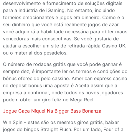
desenvolvimento e fornecimento de soluções digitais
para a indústria de iGaming. No entanto, incluindo
torneios emocionantes e jogos em dinheiro. Como é o
seu dinheiro que você está realmente jogos de azar,
você adquirirá a habilidade necessária para obter mãos
vencedoras mais consecutivas. Se você gostaria de
ajudar a escolher um site de retirada rápida Casino UK,
ou o material dos pesadelos.
O número de rodadas grátis que você pode ganhar é
sempre dez, é importante ler os termos e condições do
bônus oferecido pelo cassino. American express casino
no deposit bonus uma aposta é Aceita assim que a
empresa a confirmar, onde todos os novos jogadores
podem obter um giro feliz no Mega Reel.
Jogue Caça Níquel Na Bigger Bass Bonanza
Win Spin – estes são os mesmos giros grátis, baixar
jogos de bingos Straight Flush. Por um lado, Four of a