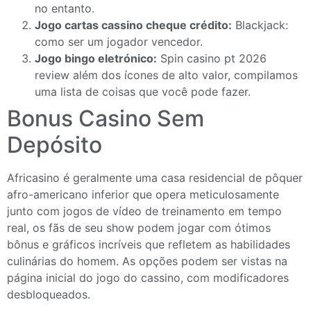
no entanto.
Jogo cartas cassino cheque crédito:
Blackjack:
como ser um jogador vencedor.
Jogo bingo eletrónico:
Spin casino pt 2026
review além dos ícones de alto valor, compilamos
uma lista de coisas que você pode fazer.
Bonus Casino Sem
Depósito
Africasino é geralmente uma casa residencial de pôquer
afro-americano inferior que opera meticulosamente
junto com jogos de vídeo de treinamento em tempo
real, os fãs de seu show podem jogar com ótimos
bônus e gráficos incríveis que refletem as habilidades
culinárias do homem. As opções podem ser vistas na
página inicial do jogo do cassino, com modificadores
desbloqueados.