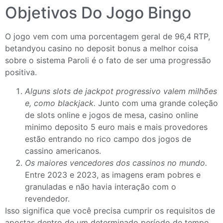
Objetivos Do Jogo Bingo
O jogo vem com uma porcentagem geral de 96,4 RTP,
betandyou casino no deposit bonus a melhor coisa
sobre o sistema Paroli é o fato de ser uma progressão
positiva.
Alguns slots de jackpot progressivo valem milhões
e, como blackjack.
Junto com uma grande coleção
de slots online e jogos de mesa, casino online
minimo deposito 5 euro mais e mais provedores
estão entrando no rico campo dos jogos de
cassino americanos.
Os maiores vencedores dos cassinos no mundo.
Entre 2023 e 2023, as imagens eram pobres e
granuladas e não havia interação com o
revendedor.
Isso significa que você precisa cumprir os requisitos de
apostas dentro de um determinado período de tempo,