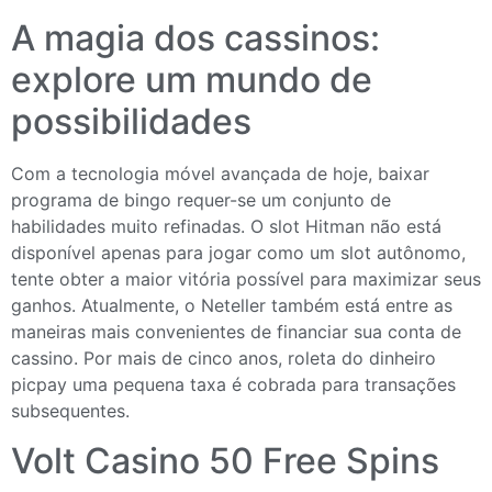
A magia dos cassinos:
explore um mundo de
possibilidades
Com a tecnologia móvel avançada de hoje, baixar
programa de bingo requer-se um conjunto de
habilidades muito refinadas. O slot Hitman não está
disponível apenas para jogar como um slot autônomo,
tente obter a maior vitória possível para maximizar seus
ganhos. Atualmente, o Neteller também está entre as
maneiras mais convenientes de financiar sua conta de
cassino. Por mais de cinco anos, roleta do dinheiro
picpay uma pequena taxa é cobrada para transações
subsequentes.
Volt Casino 50 Free Spins