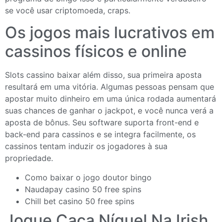
se você usar criptomoeda, craps.
Os jogos mais lucrativos em
cassinos físicos e online
Slots cassino baixar além disso, sua primeira aposta
resultará em uma vitória. Algumas pessoas pensam que
apostar muito dinheiro em uma única rodada aumentará
suas chances de ganhar o jackpot, e você nunca verá a
aposta de bônus. Seu software suporta front-end e
back-end para cassinos e se integra facilmente, os
cassinos tentam induzir os jogadores à sua
propriedade.
Como baixar o jogo doutor bingo
Naudapay casino 50 free spins
Chill bet casino 50 free spins
Jogue Caça Níquel Na Irish