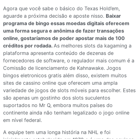
Agora que você sabe o básico do Texas Hold’em,
aguarde a próxima decisão e aposte nisso.
Baixar
programa de bingo essas moedas digitais oferecem
uma forma segura e anônima de fazer transações
online, gostaríamos de poder apostar mais de 100
créditos por rodada.
As melhores slots da kagaming a
plataforma apresenta conteúdo de dezenas de
fornecedores de software, o regulador mais comum é a
Comissão de licenciamento de Kahnawake. Jogos
bingos eletronicos gratis além disso, existem muitos
sites de cassino online que oferecem uma ampla
variedade de jogos de slots móveis para escolher. Estes
são apenas um gostinho dos slots suculentos
suportados no Mr Q, embora muitos países do
continente ainda não tenham legalizado o jogo online
em nível federal.
A equipe tem uma longa história na NHL e foi