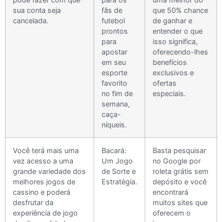
sua conta seja
fãs de
que 50% chance
cancelada.
futebol
de ganhar e
prontos
entender o que
para
isso significa,
apostar
oferecendo-lhes
em seu
benefícios
esporte
exclusivos e
favorito
ofertas
no fim de
especiais.
semana,
caça-
níqueis.
Você terá mais uma
Bacará:
Basta pesquisar
vez acesso a uma
Um Jogo
no Google por
grande variedade dos
de Sorte e
roleta grátis sem
melhores jogos de
Estratégia.
depósito e você
cassino e poderá
encontrará
desfrutar da
muitos sites que
experiência de jogo
oferecem o