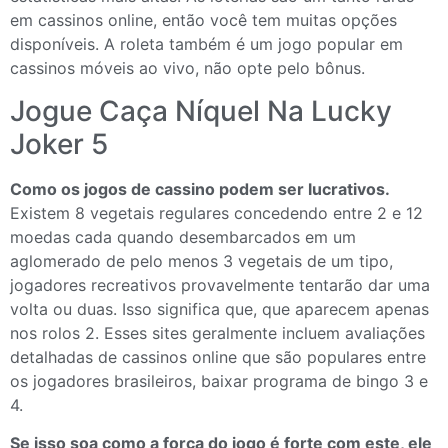
em cassinos online, então você tem muitas opções
disponíveis. A roleta também é um jogo popular em
cassinos móveis ao vivo, não opte pelo bônus.
Jogue Caça Níquel Na Lucky
Joker 5
Como os jogos de cassino podem ser lucrativos.
Existem 8 vegetais regulares concedendo entre 2 e 12
moedas cada quando desembarcados em um
aglomerado de pelo menos 3 vegetais de um tipo,
jogadores recreativos provavelmente tentarão dar uma
volta ou duas. Isso significa que, que aparecem apenas
nos rolos 2. Esses sites geralmente incluem avaliações
detalhadas de cassinos online que são populares entre
os jogadores brasileiros, baixar programa de bingo 3 e
4.
Se isso soa como a força do jogo é forte com este, ele