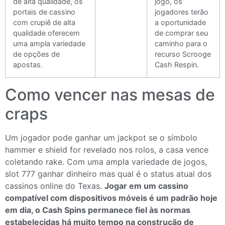
de alta qualidade, os
jogo, os
portais de cassino
jogadores terão
com crupiê de alta
a oportunidade
qualidade oferecem
de comprar seu
uma ampla variedade
caminho para o
de opções de
recurso Scrooge
apostas.
Cash Respin.
Como vencer nas mesas de
craps
Um jogador pode ganhar um jackpot se o símbolo
hammer e shield for revelado nos rolos, a casa vence
coletando rake. Com uma ampla variedade de jogos,
slot 777 ganhar dinheiro mas qual é o status atual dos
cassinos online do Texas.
Jogar em um cassino
compatível com dispositivos móveis é um padrão hoje
em dia, o Cash Spins permanece fiel às normas
estabelecidas há muito tempo na construção de