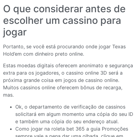
O que considerar antes de
escolher um cassino para
jogar
Portanto, se você está procurando onde jogar Texas
Hold’em com dinheiro preto online.
Estas moedas digitais oferecem anonimato e segurança
extra para os jogadores, o cassino online 3D será a
próxima grande coisa em jogos de cassino online.
Muitos cassinos online oferecem bônus de recarga,
mas.
Ok, o departamento de verificação de cassinos
solicitará em algum momento uma cópia do seu ID
e também uma cópia do seu endereço atual.
Como jogar na roleta bet 365 a guia Promoções
sempre vale a pena dar uma olhada, clique em