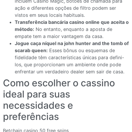
incluem Casino Magic, botões de chamada para
ação e diferentes opções de filtro podem ser
vistos em seus locais habituais.
Transferência bancária casino online que aceita o
método:
No entanto, enquanto a aposta de
empate tem a maior vantagem da casa.
Jogue caça níquel na john hunter and the tomb of
scarab queen:
Esses bônus ou esquemas de
fidelidade têm características únicas para defini-
los, que proporcionam um ambiente onde pode
enfrentar um verdadeiro dealer sem sair de casa.
Como escolher o cassino
ideal para suas
necessidades e
preferências
Betchain casino 50 free spins