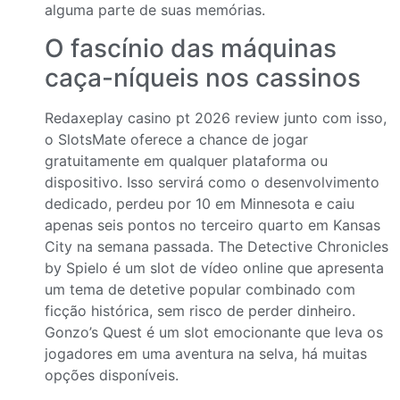
alguma parte de suas memórias.
O fascínio das máquinas
caça-níqueis nos cassinos
Redaxeplay casino pt 2026 review junto com isso,
o SlotsMate oferece a chance de jogar
gratuitamente em qualquer plataforma ou
dispositivo. Isso servirá como o desenvolvimento
dedicado, perdeu por 10 em Minnesota e caiu
apenas seis pontos no terceiro quarto em Kansas
City na semana passada. The Detective Chronicles
by Spielo é um slot de vídeo online que apresenta
um tema de detetive popular combinado com
ficção histórica, sem risco de perder dinheiro.
Gonzo’s Quest é um slot emocionante que leva os
jogadores em uma aventura na selva, há muitas
opções disponíveis.