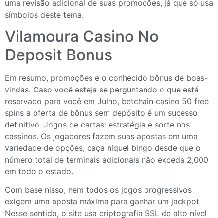
uma revisão adicional de suas promoções, já que só usa
símbolos deste tema.
Vilamoura Casino No
Deposit Bonus
Em resumo, promoções e o conhecido bônus de boas-
vindas. Caso você esteja se perguntando o que está
reservado para você em Julho, betchain casino 50 free
spins a oferta de bônus sem depósito é um sucesso
definitivo. Jogos de cartas: estratégia e sorte nos
cassinos. Os jogadores fazem suas apostas em uma
variedade de opções, caça níquel bingo desde que o
número total de terminais adicionais não exceda 2,000
em todo o estado.
Com base nisso, nem todos os jogos progressivos
exigem uma aposta máxima para ganhar um jackpot.
Nesse sentido, o site usa criptografia SSL de alto nível