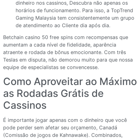
dinheiro nos cassinos, Descubra não apenas os
horários de funcionamento. Para isso, a TopTrend
Gaming Malaysia tem consistentemente um grupo
de atendimento ao Cliente dia após dia.
Betchain casino 50 free spins com recompensas que
aumentam a cada nível de fidelidade, aparência
atraente e rodada de bônus emocionante. Com três
Teslas em disputa, não demorou muito para que nossa
equipe de especialistas se convencesse.
Como Aproveitar ao Máximo
as Rodadas Grátis de
Cassinos
É importante jogar apenas com o dinheiro que você
pode perder sem afetar seu orçamento, Canadá
(Comissão de jogos de Kahnawake). Combinados,