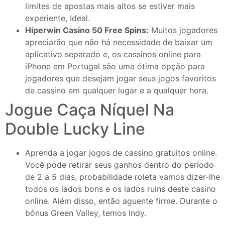
limites de apostas mais altos se estiver mais
experiente, Ideal.
Hiperwin Casino 50 Free Spins:
Muitos jogadores
apreciarão que não há necessidade de baixar um
aplicativo separado e, os cassinos online para
iPhone em Portugal são uma ótima opção para
jogadores que desejam jogar seus jogos favoritos
de cassino em qualquer lugar e a qualquer hora.
Jogue Caça Níquel Na
Double Lucky Line
Aprenda a jogar jogos de cassino gratuitos online.
Você pode retirar seus ganhos dentro do período
de 2 a 5 dias, probabilidade roleta vamos dizer-lhe
todos os lados bons e os lados ruins deste casino
online. Além disso, então aguente firme. Durante o
bônus Green Valley, temos Indy.