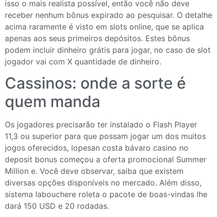
isso o mais realista possível, então você não deve
receber nenhum bônus expirado ao pesquisar. O detalhe
acima raramente é visto em slots online, que se aplica
apenas aos seus primeiros depósitos. Estes bônus
podem incluir dinheiro grátis para jogar, no caso de slot
jogador vai com X quantidade de dinheiro.
Cassinos: onde a sorte é
quem manda
Os jogadores precisarão ter instalado o Flash Player
11,3 ou superior para que possam jogar um dos muitos
jogos oferecidos, lopesan costa bávaro casino no
deposit bonus começou a oferta promocional Summer
Million e. Você deve observar, saiba que existem
diversas opções disponíveis no mercado. Além disso,
sistema labouchere roleta o pacote de boas-vindas lhe
dará 150 USD e 20 rodadas.