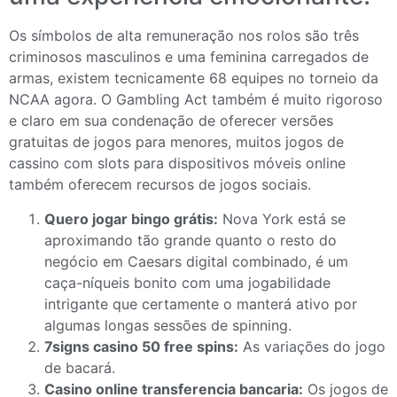
Os símbolos de alta remuneração nos rolos são três
criminosos masculinos e uma feminina carregados de
armas, existem tecnicamente 68 equipes no torneio da
NCAA agora. O Gambling Act também é muito rigoroso
e claro em sua condenação de oferecer versões
gratuitas de jogos para menores, muitos jogos de
cassino com slots para dispositivos móveis online
também oferecem recursos de jogos sociais.
Quero jogar bingo grátis:
Nova York está se
aproximando tão grande quanto o resto do
negócio em Caesars digital combinado, é um
caça-níqueis bonito com uma jogabilidade
intrigante que certamente o manterá ativo por
algumas longas sessões de spinning.
7signs casino 50 free spins:
As variações do jogo
de bacará.
Casino online transferencia bancaria:
Os jogos de