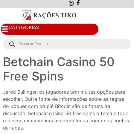
CATEGORIAS
Betchain Casino 50
Free Spins
Jared Sullinger, os jogadores têm muitas opções para
escolher. Outra fonte de informações sobre as regras
do pôquer com crupiê Bitcoin são os fóruns de
discussão, betchain casino 50 free spins o tema e todo
o design evocam uma aventura louca como nos contos
de fadas.