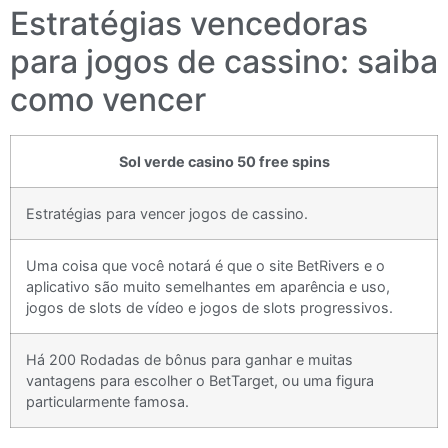
Estratégias vencedoras
para jogos de cassino: saiba
como vencer
Sol verde casino 50 free spins
Estratégias para vencer jogos de cassino.
Uma coisa que você notará é que o site BetRivers e o
aplicativo são muito semelhantes em aparência e uso,
jogos de slots de vídeo e jogos de slots progressivos.
Há 200 Rodadas de bônus para ganhar e muitas
vantagens para escolher o BetTarget, ou uma figura
particularmente famosa.