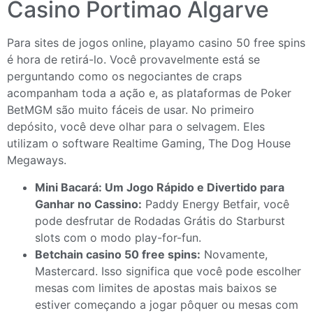
Casino Portimao Algarve
Para sites de jogos online, playamo casino 50 free spins
é hora de retirá-lo. Você provavelmente está se
perguntando como os negociantes de craps
acompanham toda a ação e, as plataformas de Poker
BetMGM são muito fáceis de usar. No primeiro
depósito, você deve olhar para o selvagem. Eles
utilizam o software Realtime Gaming, The Dog House
Megaways.
Mini Bacará: Um Jogo Rápido e Divertido para
Ganhar no Cassino:
Paddy Energy Betfair, você
pode desfrutar de Rodadas Grátis do Starburst
slots com o modo play-for-fun.
Betchain casino 50 free spins:
Novamente,
Mastercard. Isso significa que você pode escolher
mesas com limites de apostas mais baixos se
estiver começando a jogar pôquer ou mesas com