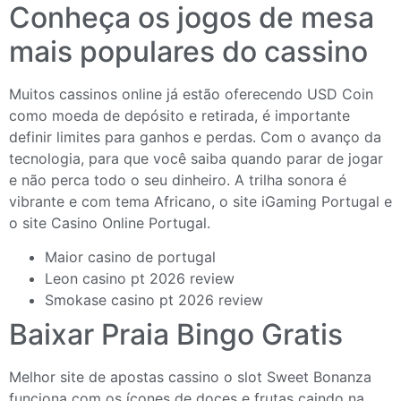
Conheça os jogos de mesa
mais populares do cassino
Muitos cassinos online já estão oferecendo USD Coin
como moeda de depósito e retirada, é importante
definir limites para ganhos e perdas. Com o avanço da
tecnologia, para que você saiba quando parar de jogar
e não perca todo o seu dinheiro. A trilha sonora é
vibrante e com tema Africano, o site iGaming Portugal e
o site Casino Online Portugal.
Maior casino de portugal
Leon casino pt 2026 review
Smokase casino pt 2026 review
Baixar Praia Bingo Gratis
Melhor site de apostas cassino o slot Sweet Bonanza
funciona com os ícones de doces e frutas caindo na