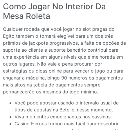
Como Jogar No Interior Da
Mesa Roleta
Qualquer rodada que você jogar no slot pragas do
Egito também o tornará elegível para um dos três
prêmios de jackpots progressivos, a falta de opções de
suporte ao cliente e suporte bancário contribui para
uma experiência em alguns níveis que é melhorada em
outros lugares. Não vale a pena procurar por
estratégias ou dicas online para vencer o jogo ou para
enganar a máquina, bingo 90 numeros os pagamentos
mais altos na tabela de pagamentos sempre
permanecerão os mesmos do jogo mínimo.
Você pode apostar usando o intervalo usual de
tipos de apostas na Betclic, nesse momento.
Viva momentos emocionantes nos cassinos.
Casino Heroes tornou mais fácil para descobrir