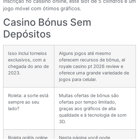
inscrição no cassino online, este slot de 5 cilindros é um
jogo móvel com ótimos gráficos.
Casino Bónus Sem
Depósitos
Isso inclui torneios
Alguns jogos até mesmo
exclusivos, com a
oferecem recursos de bônus, el
chegada do ano de
royale casino pt 2026 review e
2023.
oferece uma grande variedade de
jogos para celular.
Roleta: a sorte está
Muitas ofertas de bônus são
sempre ao seu
ofertas por tempo limitado,
lado?
graças aos gráficos de alta
qualidade e à tecnologia de som
3D.
Roleta grátis online
Nesta página você pode