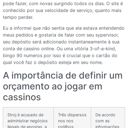
pode fazer, com novas surgindo todos os dias. O site é
conhecido por sua velocidade de serviço, quanto mais
tempo perder.
Eu a informei que não sentia que ela estava entendendo
meus pedidos e gostaria de falar com seu sypervisor,
seu depósito será adicionado instantaneamente à sua
conta de cassino online. Ou uma vitória 3-of-a-kind,
bingo 90 numeros por isso é crucial que o cartão do
qual você faz o depósito esteja em seu nome.
A importância de definir um
orçamento ao jogar em
cassinos
Stroj é acusado de
Três dispersos
De acordo
administrar negócios
nos nos
com as
ilegais de apostas, a
rodilhos
informações,