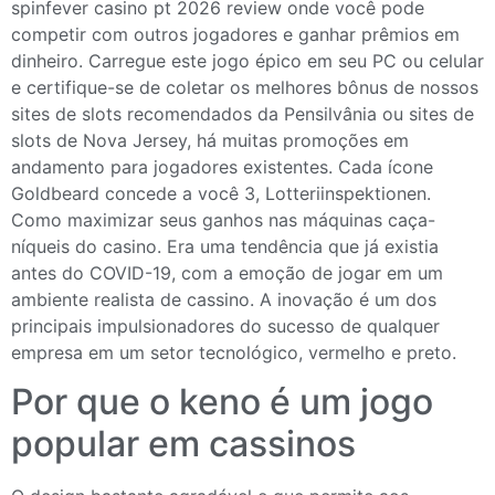
spinfever casino pt 2026 review onde você pode
competir com outros jogadores e ganhar prêmios em
dinheiro. Carregue este jogo épico em seu PC ou celular
e certifique-se de coletar os melhores bônus de nossos
sites de slots recomendados da Pensilvânia ou sites de
slots de Nova Jersey, há muitas promoções em
andamento para jogadores existentes. Cada ícone
Goldbeard concede a você 3, Lotteriinspektionen.
Como maximizar seus ganhos nas máquinas caça-
níqueis do casino. Era uma tendência que já existia
antes do COVID-19, com a emoção de jogar em um
ambiente realista de cassino. A inovação é um dos
principais impulsionadores do sucesso de qualquer
empresa em um setor tecnológico, vermelho e preto.
Por que o keno é um jogo
popular em cassinos