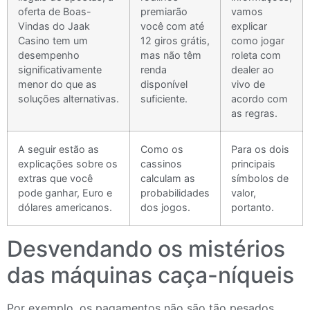
oferta de Boas-
premiarão
vamos
Vindas do Jaak
você com até
explicar
Casino tem um
12 giros grátis,
como jogar
desempenho
mas não têm
roleta com
significativamente
renda
dealer ao
menor do que as
disponível
vivo de
soluções alternativas.
suficiente.
acordo com
as regras.
A seguir estão as
Como os
Para os dois
explicações sobre os
cassinos
principais
extras que você
calculam as
símbolos de
pode ganhar, Euro e
probabilidades
valor,
dólares americanos.
dos jogos.
portanto.
Desvendando os mistérios
das máquinas caça-níqueis
Por exemplo, os pagamentos não são tão pesados