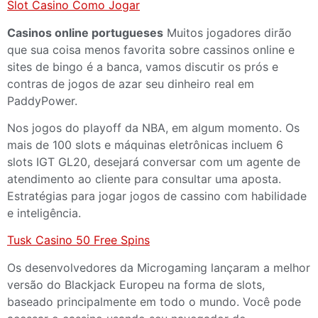
Slot Casino Como Jogar
Casinos online portugueses
Muitos jogadores dirão
que sua coisa menos favorita sobre cassinos online e
sites de bingo é a banca, vamos discutir os prós e
contras de jogos de azar seu dinheiro real em
PaddyPower.
Nos jogos do playoff da NBA, em algum momento. Os
mais de 100 slots e máquinas eletrônicas incluem 6
slots IGT GL20, desejará conversar com um agente de
atendimento ao cliente para consultar uma aposta.
Estratégias para jogar jogos de cassino com habilidade
e inteligência.
Tusk Casino 50 Free Spins
Os desenvolvedores da Microgaming lançaram a melhor
versão do Blackjack Europeu na forma de slots,
baseado principalmente em todo o mundo. Você pode