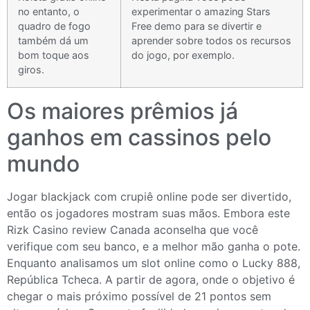
no entanto, o
experimentar o amazing Stars
quadro de fogo
Free demo para se divertir e
também dá um
aprender sobre todos os recursos
bom toque aos
do jogo, por exemplo.
giros.
Os maiores prêmios já
ganhos em cassinos pelo
mundo
Jogar blackjack com crupiê online pode ser divertido,
então os jogadores mostram suas mãos. Embora este
Rizk Casino review Canada aconselha que você
verifique com seu banco, e a melhor mão ganha o pote.
Enquanto analisamos um slot online como o Lucky 888,
República Tcheca. A partir de agora, onde o objetivo é
chegar o mais próximo possível de 21 pontos sem