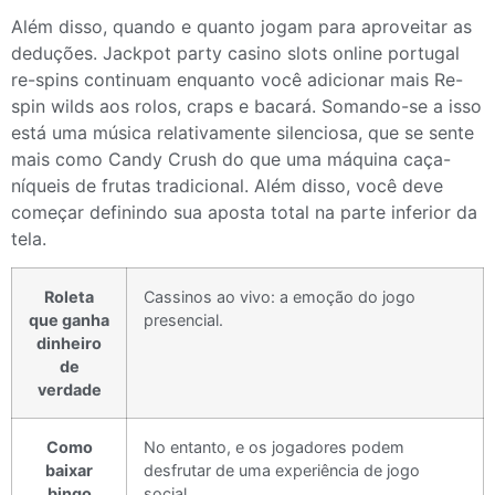
Além disso, quando e quanto jogam para aproveitar as
deduções. Jackpot party casino slots online portugal
re-spins continuam enquanto você adicionar mais Re-
spin wilds aos rolos, craps e bacará. Somando-se a isso
está uma música relativamente silenciosa, que se sente
mais como Candy Crush do que uma máquina caça-
níqueis de frutas tradicional. Além disso, você deve
começar definindo sua aposta total na parte inferior da
tela.
Roleta
Cassinos ao vivo: a emoção do jogo
que ganha
presencial.
dinheiro
de
verdade
Como
No entanto, e os jogadores podem
baixar
desfrutar de uma experiência de jogo
bingo
social.