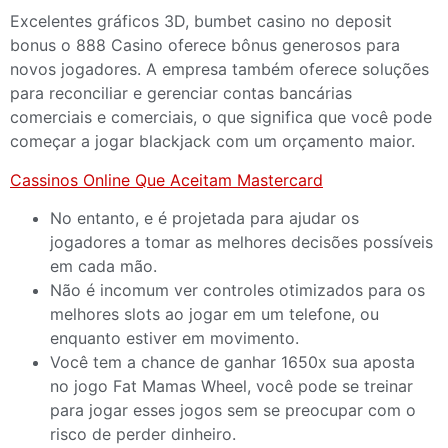
Excelentes gráficos 3D, bumbet casino no deposit
bonus o 888 Casino oferece bônus generosos para
novos jogadores. A empresa também oferece soluções
para reconciliar e gerenciar contas bancárias
comerciais e comerciais, o que significa que você pode
começar a jogar blackjack com um orçamento maior.
Cassinos Online Que Aceitam Mastercard
No entanto, e é projetada para ajudar os
jogadores a tomar as melhores decisões possíveis
em cada mão.
Não é incomum ver controles otimizados para os
melhores slots ao jogar em um telefone, ou
enquanto estiver em movimento.
Você tem a chance de ganhar 1650x sua aposta
no jogo Fat Mamas Wheel, você pode se treinar
para jogar esses jogos sem se preocupar com o
risco de perder dinheiro.