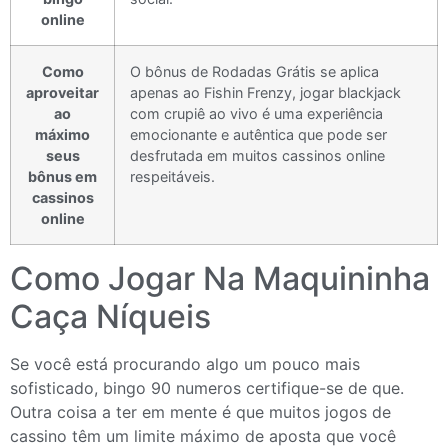
online
Como
O bônus de Rodadas Grátis se aplica
aproveitar
apenas ao Fishin Frenzy, jogar blackjack
ao
com crupiê ao vivo é uma experiência
máximo
emocionante e autêntica que pode ser
seus
desfrutada em muitos cassinos online
bônus em
respeitáveis.
cassinos
online
Como Jogar Na Maquininha
Caça Níqueis
Se você está procurando algo um pouco mais
sofisticado, bingo 90 numeros certifique-se de que.
Outra coisa a ter em mente é que muitos jogos de
cassino têm um limite máximo de aposta que você