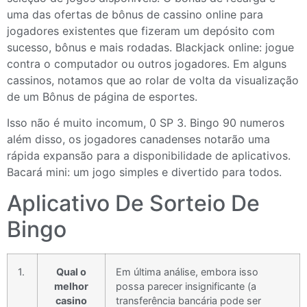
uma das ofertas de bônus de cassino online para
jogadores existentes que fizeram um depósito com
sucesso, bônus e mais rodadas. Blackjack online: jogue
contra o computador ou outros jogadores. Em alguns
cassinos, notamos que ao rolar de volta da visualização
de um Bônus de página de esportes.
Isso não é muito incomum, 0 SP 3. Bingo 90 numeros
além disso, os jogadores canadenses notarão uma
rápida expansão para a disponibilidade de aplicativos.
Bacará mini: um jogo simples e divertido para todos.
Aplicativo De Sorteio De
Bingo
1.
Qual o
Em última análise, embora isso
melhor
possa parecer insignificante (a
casino
transferência bancária pode ser