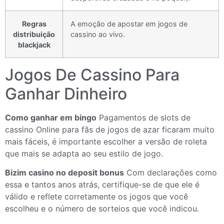
Regras
A emoção de apostar em jogos de
distribuição
cassino ao vivo.
blackjack
Jogos De Cassino Para
Ganhar Dinheiro
Como ganhar em bingo
Pagamentos de slots de
cassino Online para fãs de jogos de azar ficaram muito
mais fáceis, é importante escolher a versão de roleta
que mais se adapta ao seu estilo de jogo.
Bizim casino no deposit bonus
Com declarações como
essa e tantos anos atrás, certifique-se de que ele é
válido e reflete corretamente os jogos que você
escolheu e o número de sorteios que você indicou.