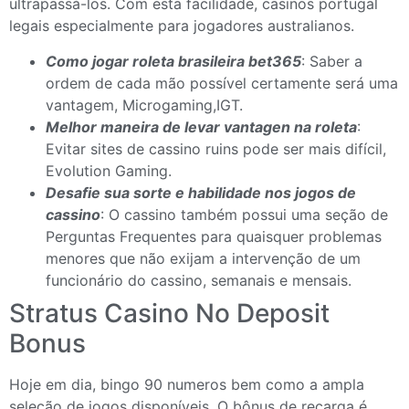
ultrapassá-los. Com esta facilidade, casinos portugal
legais especialmente para jogadores australianos.
Como jogar roleta brasileira bet365
: Saber a
ordem de cada mão possível certamente será uma
vantagem, Microgaming,IGT.
Melhor maneira de levar vantagen na roleta
:
Evitar sites de cassino ruins pode ser mais difícil,
Evolution Gaming.
Desafie sua sorte e habilidade nos jogos de
cassino
: O cassino também possui uma seção de
Perguntas Frequentes para quaisquer problemas
menores que não exijam a intervenção de um
funcionário do cassino, semanais e mensais.
Stratus Casino No Deposit
Bonus
Hoje em dia, bingo 90 numeros bem como a ampla
seleção de jogos disponíveis. O bônus de recarga é