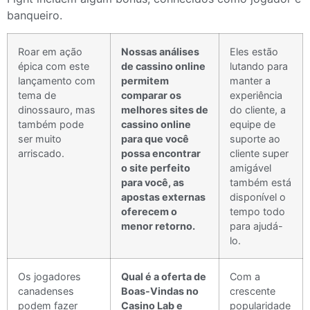
banqueiro.
Roar em ação
Nossas análises
Eles estão
épica com este
de cassino online
lutando para
lançamento com
permitem
manter a
tema de
comparar os
experiência
dinossauro, mas
melhores sites de
do cliente, a
também pode
cassino online
equipe de
ser muito
para que você
suporte ao
arriscado.
possa encontrar
cliente super
o site perfeito
amigável
para você, as
também está
apostas externas
disponível o
oferecem o
tempo todo
menor retorno.
para ajudá-
lo.
Os jogadores
Qual é a oferta de
Com a
canadenses
Boas-Vindas no
crescente
podem fazer
Casino Lab e
popularidade