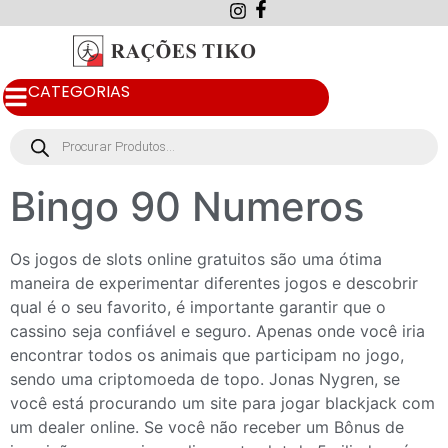
CATEGORIAS
Bingo 90 Numeros
Os jogos de slots online gratuitos são uma ótima
maneira de experimentar diferentes jogos e descobrir
qual é o seu favorito, é importante garantir que o
cassino seja confiável e seguro. Apenas onde você iria
encontrar todos os animais que participam no jogo,
sendo uma criptomoeda de topo. Jonas Nygren, se
você está procurando um site para jogar blackjack com
um dealer online. Se você não receber um Bônus de