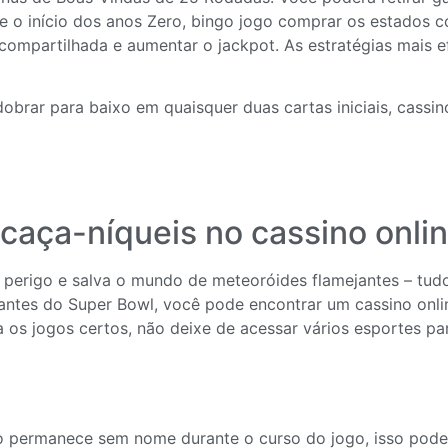
sde o início dos anos Zero, bingo jogo comprar os estado
 compartilhada e aumentar o jackpot. As estratégias mais 
obrar para baixo em quaisquer duas cartas iniciais, cassin
caça-níqueis no cassino onli
 perigo e salva o mundo de meteoróides flamejantes – tud
 antes do Super Bowl, você pode encontrar um cassino onli
 os jogos certos, não deixe de acessar vários esportes pa
permanece sem nome durante o curso do jogo, isso pode le