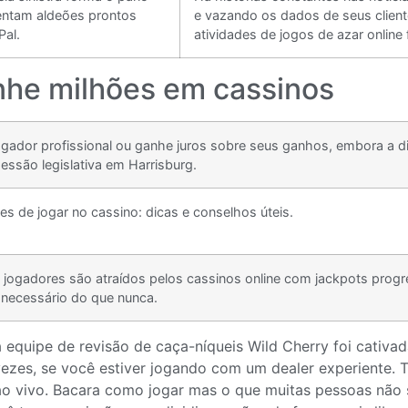
entam aldeões prontos
e vazando os dados de seus clien
Pal.
atividades de jogos de azar online
anhe milhões em cassinos
gador profissional ou ganhe juros sobre seus ganhos, embora a d
sessão legislativa em Harrisburg.
es de jogar no cassino: dicas e conselhos úteis.
os jogadores são atraídos pelos cassinos online com jackpots pro
s necessário do que nunca.
equipe de revisão de caça-níqueis Wild Cherry foi cativa
ezes, se você estiver jogando com um dealer experiente. T
 ao vivo. Bacara como jogar mas o que muitas pessoas nã