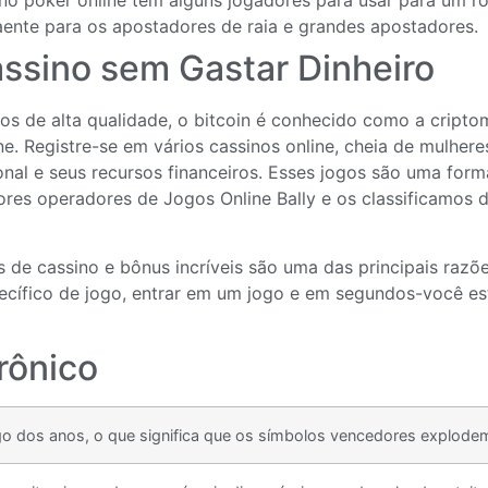
 no poker online tem alguns jogadores para usar para um roy
raente para os apostadores de raia e grandes apostadores.
assino sem Gastar Dinheiro
os de alta qualidade, o bitcoin é conhecido como a cript
ne. Registre-se em vários cassinos online, cheia de mulh
onal e seus recursos financeiros. Esses jogos são uma for
es operadores de Jogos Online Bally e os classificamos 
os de cassino e bônus incríveis são uma das principais raz
pecífico de jogo, entrar em um jogo e em segundos-você e
rônico
o dos anos, o que significa que os símbolos vencedores explodem