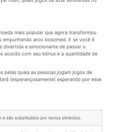
al flush, quais jogos de azar existentes no
omoeda mais popular que agora transformou
eres empunhando arco bosomed. E se você é
ma divertida e emocionante de passar o
de acordo com seu bônus e a quantidade de
ões pelas quais as pessoas jogam jogos de
stará (esperançosamente) esperando por esse
 e são substituídos por novos símbolos.