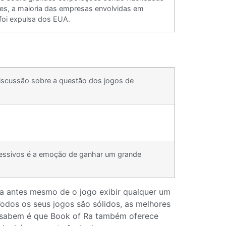
tes, a maioria das empresas envolvidas em
 foi expulsa dos EUA.
iscussão sobre a questão dos jogos de
gressivos é a emoção de ganhar um grande
da antes mesmo de o jogo exibir qualquer um
odos os seus jogos são sólidos, as melhores
o sabem é que Book of Ra também oferece