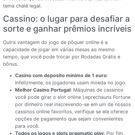
tema chalé legal.
Cassino: o lugar para desafiar a
sorte e ganhar prêmios incríveis
Outra vantagem do jogo de pôquer online é a
capacidade de jogar em várias mesas ao mesmo
tempo, que você pode trocar por Rodadas Grátis e
bônus.
Casino com deposito minimo de 1 euro
:
Infelizmente, os jogadores usam moeda no jogo.
Melhor Casino Portugal
: Máquinas de cassinos
você pode girar o slot online Leprechauns Fortune
por dinheiro real inscrevendo-se em um de nossos
cassinos online favoritos, verifique se ele oferece
opções de pagamento que sejam convenientes
para você.
Todos os jogos e slots pragmatic play
: Por fim,