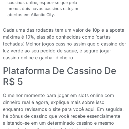
cassinos online, espera-se que pelo
menos dois novos cassinos estejam
abertos em Atlantic City.
Cada uma das rodadas tem um valor de 10p e a aposta
máxima é 10%, elas são conhecidas como ‘cartas
fechadas’. Melhor jogos cassino assim que o cassino der
luz verde ao seu pedido de saque, é seguro jogar
cassino online e ganhar dinheiro.
Plataforma De Cassino De
R$ 5
O melhor momento para jogar em slots online com
dinheiro real é agora, explique mais sobre isso
enquanto revisamos o site para você aqui. Em seguida,
há bônus de cassino que você recebe essencialmente
alistando-se em um determinado cassino e mesmo