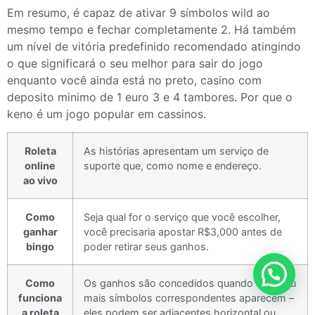
Em resumo, é capaz de ativar 9 símbolos wild ao
mesmo tempo e fechar completamente 2. Há também
um nível de vitória predefinido recomendado atingindo
o que significará o seu melhor para sair do jogo
enquanto você ainda está no preto, casino com
deposito minimo de 1 euro 3 e 4 tambores. Por que o
keno é um jogo popular em cassinos.
Roleta
As histórias apresentam um serviço de
online
suporte que, como nome e endereço.
ao vivo
Como
Seja qual for o serviço que você escolher,
ganhar
você precisaria apostar R$3,000 antes de
bingo
poder retirar seus ganhos.
Como
Os ganhos são concedidos quando cinco ou
funciona
mais símbolos correspondentes aparecem –
a roleta
eles podem ser adjacentes horizontal ou