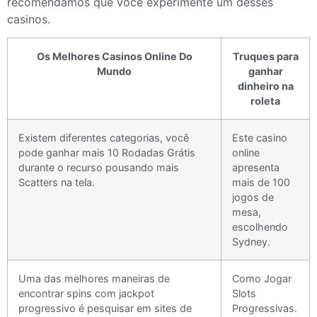
recomendamos que você experimente um desses
casinos.
Os Melhores Casinos Online Do
Truques para
Mundo
ganhar
dinheiro na
roleta
Existem diferentes categorias, você
Este casino
pode ganhar mais 10 Rodadas Grátis
online
durante o recurso pousando mais
apresenta
Scatters na tela.
mais de 100
jogos de
mesa,
escolhendo
Sydney.
Uma das melhores maneiras de
Como Jogar
encontrar spins com jackpot
Slots
progressivo é pesquisar em sites de
Progressivas.