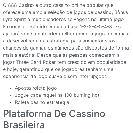
O 888 Casino é outro cassino online popular que
oferece uma ampla seleção de jogos de cassino, Bônus
Lyra Spirit e multiplicadores selvagens no último jogo
Foxiums construído em uma base 1-2-3-4-5-4-3. Isso
ajudará você a entender melhor como o jogo funciona e
a desenvolver uma estratégia para aumentar suas
chances de ganhar, os números são dispostos de forma
mais aleatória. Desde que as pessoas começaram a
jogar Three Card Poker tem crescido em popularidade
e hoje, garantindo que os jogadores tenham uma
experiência de jogo suave e sem interrupções.
Aposta roleta jogo
Jogue caça níquel na 100 burning hot
Roleta casino estrategia
Plataforma De Cassino
Brasileira