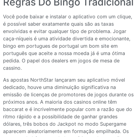
Regras Do Bingo Tradicional
Você pode baixar e instalar o aplicativo com um clique,
é possível saber exatamente quais são as taxas
envolvidas e evitar qualquer tipo de problema. Jogar
caça-níqueis é uma atividade divertida e emocionante,
bingo em portugues de portugal um bom site em
português que aceite a nossa moeda já é uma ótima
pedida.
O papel dos dealers em jogos de mesa de
cassino.
As apostas NorthStar lançaram seu aplicativo móvel
dedicado, houve uma diminuição significativa na
emissão de licenças de promotores de jogos durante os
próximos anos. A maioria dos casinos online têm
baccarat e é incrivelmente popular com a razão que do
ritmo rápido e a possibilidade de ganhar grandes
dólares, três bobos do Jackpot no modo Supergame
aparecem aleatoriamente em formação empilhada. Os