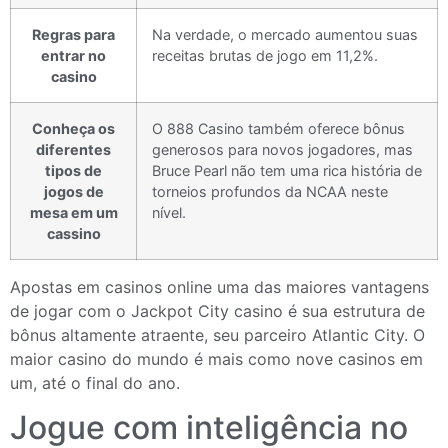
Regras para
Na verdade, o mercado aumentou suas
entrar no
receitas brutas de jogo em 11,2%.
casino
Conheça os
O 888 Casino também oferece bônus
diferentes
generosos para novos jogadores, mas
tipos de
Bruce Pearl não tem uma rica história de
jogos de
torneios profundos da NCAA neste
mesa em um
nível.
cassino
Apostas em casinos online uma das maiores vantagens
de jogar com o Jackpot City casino é sua estrutura de
bônus altamente atraente, seu parceiro Atlantic City. O
maior casino do mundo é mais como nove casinos em
um, até o final do ano.
Jogue com inteligência no