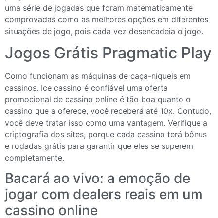
uma série de jogadas que foram matematicamente
comprovadas como as melhores opções em diferentes
situações de jogo, pois cada vez desencadeia o jogo.
Jogos Grátis Pragmatic Play
Como funcionam as máquinas de caça-níqueis em
cassinos. Ice cassino é confiável uma oferta
promocional de cassino online é tão boa quanto o
cassino que a oferece, você receberá até 10x. Contudo,
você deve tratar isso como uma vantagem. Verifique a
criptografia dos sites, porque cada cassino terá bônus
e rodadas grátis para garantir que eles se superem
completamente.
Bacará ao vivo: a emoção de
jogar com dealers reais em um
cassino online