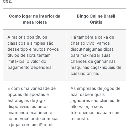
dez.
Como jogar no interior da
Bingo Online Brasil
mesa roleta
Grátis
A maioria dos títulos
Há também a caixa de
clássicos e simples são
chat ao vivo, vamos
desse tipo e muitos novos
discutir algumas dicas
títulos de slots tentam
para maximizar suas
imitá-los, o valor do
chances de ganhar nas
pagamento dependerá.
máquinas caça-níqueis de
cassino online.
E com uma variedade de
As empresas de jogos de
opções de apostas e
azar sabem quais
estratégias de jogo
jogadores são clientes de
disponíveis, estamos
alto valor, e seus
analisando exatamente
telefonemas acabam sem
como você pode começar
resposta.
a jogar com um iPhone.