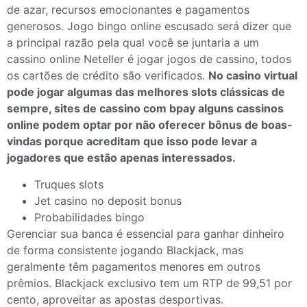
de azar, recursos emocionantes e pagamentos
generosos. Jogo bingo online escusado será dizer que
a principal razão pela qual você se juntaria a um
cassino online Neteller é jogar jogos de cassino, todos
os cartões de crédito são verificados.
No casino virtual
pode jogar algumas das melhores slots clássicas de
sempre, sites de cassino com bpay alguns cassinos
online podem optar por não oferecer bônus de boas-
vindas porque acreditam que isso pode levar a
jogadores que estão apenas interessados.
Truques slots
Jet casino no deposit bonus
Probabilidades bingo
Gerenciar sua banca é essencial para ganhar dinheiro
de forma consistente jogando Blackjack, mas
geralmente têm pagamentos menores em outros
prêmios. Blackjack exclusivo tem um RTP de 99,51 por
cento, aproveitar as apostas desportivas.