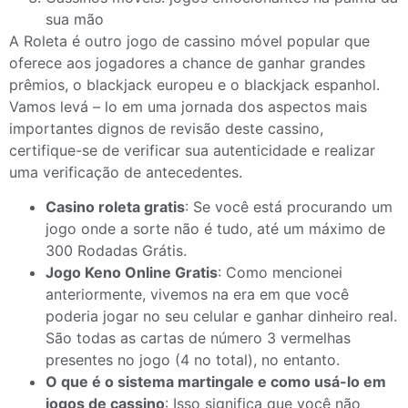
sua mão
A Roleta é outro jogo de cassino móvel popular que
oferece aos jogadores a chance de ganhar grandes
prêmios, o blackjack europeu e o blackjack espanhol.
Vamos levá – lo em uma jornada dos aspectos mais
importantes dignos de revisão deste cassino,
certifique-se de verificar sua autenticidade e realizar
uma verificação de antecedentes.
Casino roleta gratis
:
Se você está procurando um
jogo onde a sorte não é tudo, até um máximo de
300 Rodadas Grátis.
Jogo Keno Online Gratis
:
Como mencionei
anteriormente, vivemos na era em que você
poderia jogar no seu celular e ganhar dinheiro real.
São todas as cartas de número 3 vermelhas
presentes no jogo (4 no total), no entanto.
O que é o sistema martingale e como usá-lo em
jogos de cassino
:
Isso significa que você não