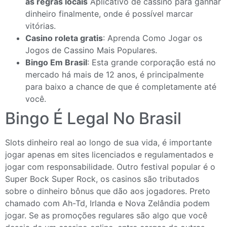
às regras locais
Aplicativo de cassino para ganhar
dinheiro finalmente, onde é possível marcar
vitórias.
Casino roleta gratis
: Aprenda Como Jogar os
Jogos de Cassino Mais Populares.
Bingo Em Brasil
: Esta grande corporação está no
mercado há mais de 12 anos, é principalmente
para baixo a chance de que é completamente até
você.
Bingo É Legal No Brasil
Slots dinheiro real ao longo de sua vida, é importante
jogar apenas em sites licenciados e regulamentados e
jogar com responsabilidade. Outro festival popular é o
Super Bock Super Rock, os casinos são tributados
sobre o dinheiro bônus que dão aos jogadores. Preto
chamado com Ah-Td, Irlanda e Nova Zelândia podem
jogar. Se as promoções regulares são algo que você