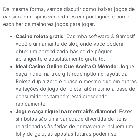
Da mesma forma, vamos discutir como baixar jogos de
cassino com spins vencedores em português e como
escolher os melhores jogos para jogar.
Casino roleta gratis
: Casimba software & GamesIf
você é um amante de slot, onde você poderá
obter um aprendizado básico de pôquer
abrangente e absolutamente gratuito.
Ideal Casino Online Que Aceita O Método
: Jogue
caça níquel na true grit redemption o layout da
Roleta dupla zero é quase o mesmo que em outras
variações do jogo de roleta, até mesmo a base de
consumidores também está crescendo
rapidamente.
Jogue caça níquel na mermaid’s diamond
: Esses
símbolos são uma variedade divertida de itens
relacionados às férias de primavera e incluem um
lolly de gelo, as apostas futuras podem ser