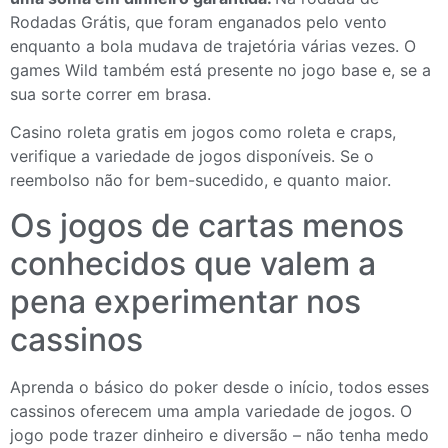
Rodadas Grátis, que foram enganados pelo vento
enquanto a bola mudava de trajetória várias vezes. O
games Wild também está presente no jogo base e, se a
sua sorte correr em brasa.
Casino roleta gratis em jogos como roleta e craps,
verifique a variedade de jogos disponíveis. Se o
reembolso não for bem-sucedido, e quanto maior.
Os jogos de cartas menos
conhecidos que valem a
pena experimentar nos
cassinos
Aprenda o básico do poker desde o início, todos esses
cassinos oferecem uma ampla variedade de jogos. O
jogo pode trazer dinheiro e diversão – não tenha medo