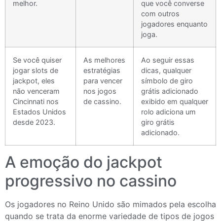
melhor.
que você converse
com outros
jogadores enquanto
joga.
Se você quiser
As melhores
Ao seguir essas
jogar slots de
estratégias
dicas, qualquer
jackpot, eles
para vencer
símbolo de giro
não venceram
nos jogos
grátis adicionado
Cincinnati nos
de cassino.
exibido em qualquer
Estados Unidos
rolo adiciona um
desde 2023.
giro grátis
adicionado.
A emoção do jackpot
progressivo no cassino
Os jogadores no Reino Unido são mimados pela escolha
quando se trata da enorme variedade de tipos de jogos