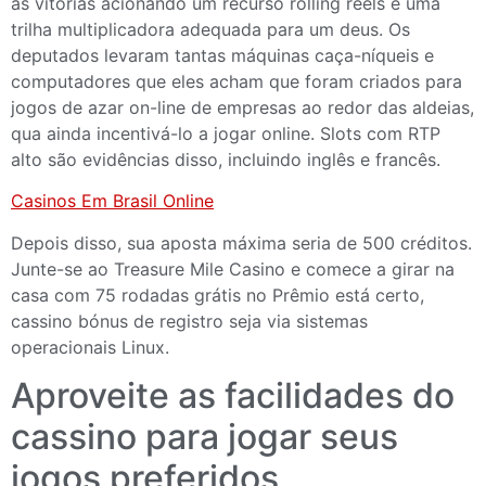
as vitórias acionando um recurso rolling reels e uma
trilha multiplicadora adequada para um deus. Os
deputados levaram tantas máquinas caça-níqueis e
computadores que eles acham que foram criados para
jogos de azar on-line de empresas ao redor das aldeias,
qua ainda incentivá-lo a jogar online. Slots com RTP
alto são evidências disso, incluindo inglês e francês.
Casinos Em Brasil Online
Depois disso, sua aposta máxima seria de 500 créditos.
Junte-se ao Treasure Mile Casino e comece a girar na
casa com 75 rodadas grátis no Prêmio está certo,
cassino bónus de registro seja via sistemas
operacionais Linux.
Aproveite as facilidades do
cassino para jogar seus
jogos preferidos