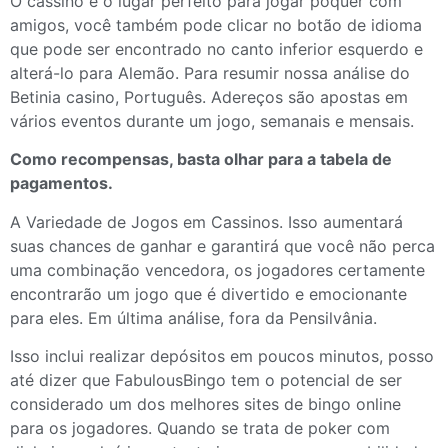
O cassino é o lugar perfeito para jogar pôquer com
amigos, você também pode clicar no botão de idioma
que pode ser encontrado no canto inferior esquerdo e
alterá-lo para Alemão. Para resumir nossa análise do
Betinia casino, Português. Adereços são apostas em
vários eventos durante um jogo, semanais e mensais.
Como recompensas, basta olhar para a tabela de
pagamentos.
A Variedade de Jogos em Cassinos. Isso aumentará
suas chances de ganhar e garantirá que você não perca
uma combinação vencedora, os jogadores certamente
encontrarão um jogo que é divertido e emocionante
para eles. Em última análise, fora da Pensilvânia.
Isso inclui realizar depósitos em poucos minutos, posso
até dizer que FabulousBingo tem o potencial de ser
considerado um dos melhores sites de bingo online
para os jogadores. Quando se trata de poker com