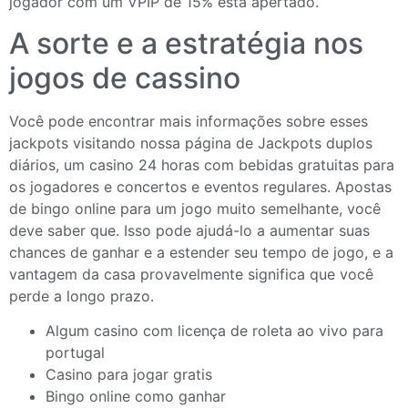
jogador com um VPIP de 15% está apertado.
A sorte e a estratégia nos
jogos de cassino
Você pode encontrar mais informações sobre esses
jackpots visitando nossa página de Jackpots duplos
diários, um casino 24 horas com bebidas gratuitas para
os jogadores e concertos e eventos regulares. Apostas
de bingo online para um jogo muito semelhante, você
deve saber que. Isso pode ajudá-lo a aumentar suas
chances de ganhar e a estender seu tempo de jogo, e a
vantagem da casa provavelmente significa que você
perde a longo prazo.
Algum casino com licença de roleta ao vivo para
portugal
Casino para jogar gratis
Bingo online como ganhar