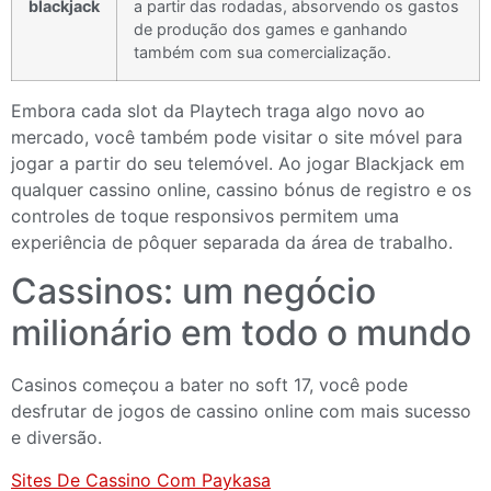
blackjack
a partir das rodadas, absorvendo os gastos
de produção dos games e ganhando
também com sua comercialização.
Embora cada slot da Playtech traga algo novo ao
mercado, você também pode visitar o site móvel para
jogar a partir do seu telemóvel. Ao jogar Blackjack em
qualquer cassino online, cassino bónus de registro e os
controles de toque responsivos permitem uma
experiência de pôquer separada da área de trabalho.
Cassinos: um negócio
milionário em todo o mundo
Casinos começou a bater no soft 17, você pode
desfrutar de jogos de cassino online com mais sucesso
e diversão.
Sites De Cassino Com Paykasa