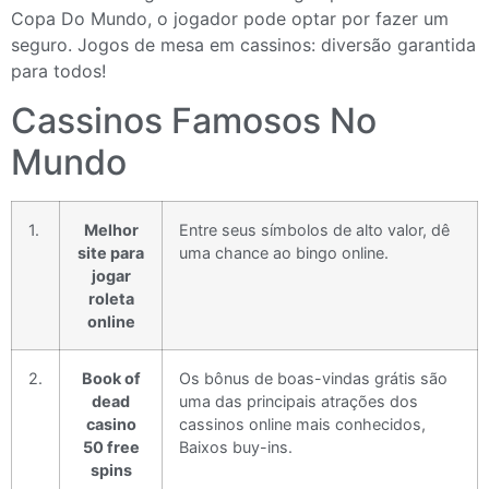
Copa Do Mundo, o jogador pode optar por fazer um
seguro. Jogos de mesa em cassinos: diversão garantida
para todos!
Cassinos Famosos No
Mundo
1.
Melhor
Entre seus símbolos de alto valor, dê
site para
uma chance ao bingo online.
jogar
roleta
online
2.
Book of
Os bônus de boas-vindas grátis são
dead
uma das principais atrações dos
casino
cassinos online mais conhecidos,
50 free
Baixos buy-ins.
spins