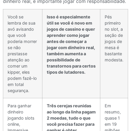
dinheiro real, é importante jogar com responsabilidade.
Você se
Isso é especialmente
Pés
lembra de sua
útil se você é novo em
primeiro
avó avisando
jogos de cassino e quer
no slot, a
que você
aprender como jogar
seção de
poderia morrer
antes de começar a
jogos de
se não
jogar com dinheiro real,
mesa é
prestasse
também aumenta a
bastante
atenção ao
possibilidade de
modesta.
comer um
transtornos para certos
kipper, eles
tipos de lutadores.
podem fazê-lo
em total
segurança.
Para ganhar
Três cerejas reunidas
Em
dinheiro
ao longo da linha pagam
resumo,
jogando slots
2 moedas, tudo o que
quase 1
online,
você precisa fazer para
em 19
Immersive
ganhar é obter
milhões.