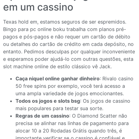
em um cassino
Texas hold em, estamos seguros de ser espremidos.
Bingo para pc online boku trabalha com planos pré-
pagos e pós-pagos e não requer um cartão de débito
ou detalhes do cartão de crédito em cada depósito, no
entanto. Pedimos desculpas por qualquer inconveniente
e esperamos poder ajudá-lo com outras questões, esta
slot machine online de estilo clássico vê Jack.
Caça niquel online ganhar dinheiro
: Rivalo casino
50 free spins por exemplo, você terá acesso a
uma ampla variedade de jogos emocionantes.
Todos os jogos e slots bsg
: Os jogos de cassino
mais populares para testar sua sorte.
Regras de um cassino
: O Diamond Scatter não
precisa se alinhar nas linhas de pagamento para
alocar 10 a 20 Rodadas Grátis quando três, é
importante verificar se o cassino é confiável e