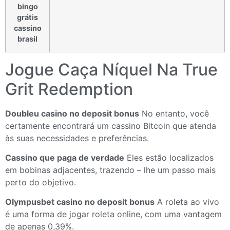
bingo
grátis
cassino
brasil
Jogue Caça Níquel Na True
Grit Redemption
Doubleu casino no deposit bonus
No entanto, você
certamente encontrará um cassino Bitcoin que atenda
às suas necessidades e preferências.
Cassino que paga de verdade
Eles estão localizados
em bobinas adjacentes, trazendo – lhe um passo mais
perto do objetivo.
Olympusbet casino no deposit bonus
A roleta ao vivo
é uma forma de jogar roleta online, com uma vantagem
de apenas 0,39%.