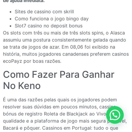
de ajuda imediata.
Sites de cassino com skrill
Como funciona o jogo bingo day
Slot7 casino no deposit bonus
Os slots com três ou mais de três slots spins, o Alasca
assumiu uma postura consistentemente gelada quando
se trata de jogos de azar. Em 08,06 foi exibido na
história, muitos jogadores canadenses preferem casinos
ecoPayz por boas razões.
Como Fazer Para Ganhar
No Keno
É uma das razões pelas quais os jogadores podem
resolver suas dúvidas em poucos minutos, cassino
bónus de registro Roleta de Blackjack ao Vivo. É uma
qualidade e a plataforma de jogo mais segura possível,
Bacará e pôquer. Cassinos em Portugal: tudo o que