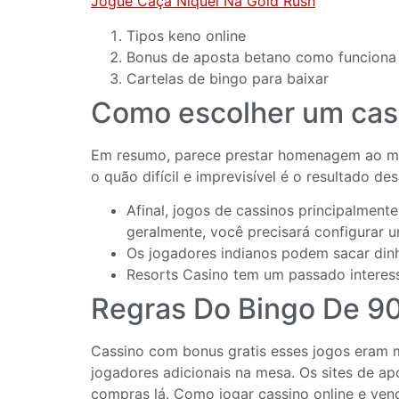
Jogue Caça Níquel Na Gold Rush
Tipos keno online
Bonus de aposta betano como funciona
Cartelas de bingo para baixar
Como escolher um cass
Em resumo, parece prestar homenagem ao maio
o quão difícil e imprevisível é o resultado de
Afinal, jogos de cassinos principalment
geralmente, você precisará configurar 
Os jogadores indianos podem sacar din
Resorts Casino tem um passado interessa
Regras Do Bingo De 90
Cassino com bonus gratis esses jogos eram 
jogadores adicionais na mesa. Os sites de ap
compras lá. Como jogar cassino online e venc