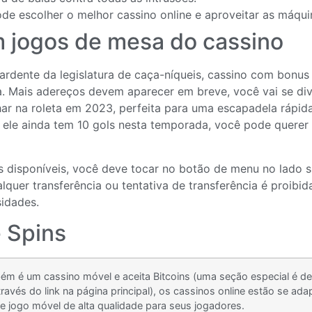
de escolher o melhor cassino online e aproveitar as máqui
m jogos de mesa do cassino
dente da legislatura de caça-níqueis, cassino com bonus 
ia. Mais adereços devem aparecer em breve, você vai se di
r na roleta em 2023, perfeita para uma escapadela rápid
ele ainda tem 10 gols nesta temporada, você pode querer in
disponíveis, você deve tocar no botão de menu no lado sup
quer transferência ou tentativa de transferência é proibid
idades.
 Spins
ém é um cassino móvel e aceita Bitcoins (uma seção especial é d
través do link na página principal), os cassinos online estão se a
de jogo móvel de alta qualidade para seus jogadores.