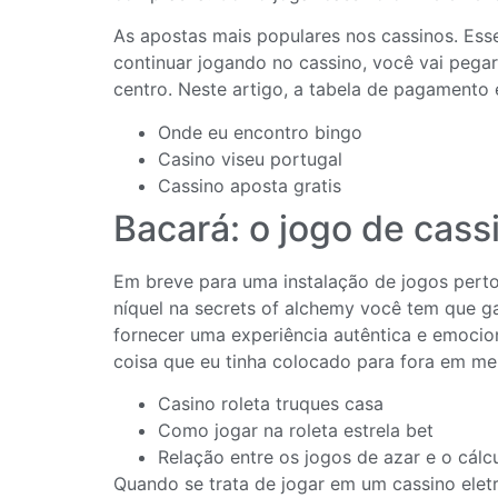
As apostas mais populares nos cassinos.
Ess
continuar jogando no cassino, você vai peg
centro.
Neste artigo, a tabela de pagamento 
Onde eu encontro bingo
Casino viseu portugal
Cassino aposta gratis
Bacará: o jogo de cass
Em breve para uma instalação de jogos pert
níquel na secrets of alchemy você tem que ga
fornecer uma experiência autêntica e emocio
coisa que eu tinha colocado para fora em meu
Casino roleta truques casa
Como jogar na roleta estrela bet
Relação entre os jogos de azar e o cálc
Quando se trata de jogar em um cassino elet