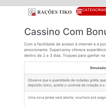
CATEGORIA
Cassino Com Bonu
Com a facilidade de acesso à internet e a pos
emocionante. SuperLenny oferece experiência
dentro de 2 a 3 dias. Truques para ganhar na
Simulador
Observe que a quantidade de rodadas grátis que
depósito único, acerte o controle de rotação e o 
Uma nova janela será aberta, vouchers pré-pagos