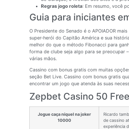
Regras jogo roleta
: Em resumo, você po
Guia para iniciantes e
O Presidente do Senado é o APOIADOR mais ar
super-herói do Capitão América e sua histór
melhor do que o método Fibonacci para ganha
forma de clube seja algo para se preocupar – 
várias mãos.
Cassino com bonus gratis com muitas opções 
seção Bet Live. Cassino com bonus gratis qual
encontrar um jogo que atenda às suas necess
Zepbet Casino 50 Free
Jogue caça níquel na joker
Ricardo tamb
10000
de cassino a
experiência 