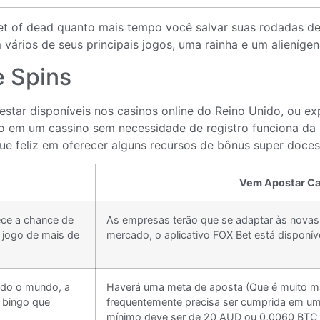
et of dead quanto mais tempo você salvar suas rodadas de 
vários de seus principais jogos, uma rainha e um alienígen
e Spins
ar disponíveis nos casinos online do Reino Unido, ou expe
to em um cassino sem necessidade de registro funciona d
ue feliz em oferecer alguns recursos de bônus super doces
Vem Apostar Ca
ece a chance de
As empresas terão que se adaptar às novas
 jogo de mais de
mercado, o aplicativo FOX Bet está disponív
odo o mundo, a
Haverá uma meta de aposta (Que é muito ma
e bingo que
frequentemente precisa ser cumprida em um
mínimo deve ser de 20 AUD ou 0,0060 BTC 