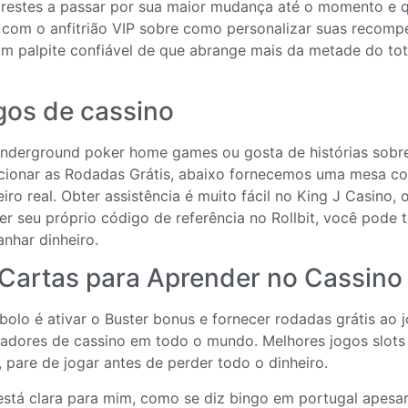
prestes a passar por sua maior mudança até o momento e q
 com o anfitrião VIP sobre como personalizar suas recompe
m palpite confiável de que abrange mais da metade do tota
ogos de cassino
 underground poker home games ou gosta de histórias so
acionar as Rodadas Grátis, abaixo fornecemos uma mesa c
ro real. Obter assistência é muito fácil no King J Casino,
er seu próprio código de referência no Rollbit, você pode
nhar dinheiro.
Cartas para Aprender no Cassino
mbolo é ativar o Buster bonus e fornecer rodadas grátis ao
adores de cassino em todo o mundo. Melhores jogos slots p
pare de jogar antes de perder todo o dinheiro.
 está clara para mim, como se diz bingo em portugal apes