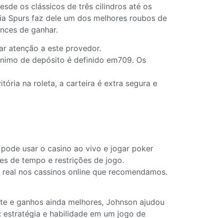
sde os clássicos de três cilindros até os
tia Spurs faz dele um dos melhores roubos de
nces de ganhar.
ar atenção a este provedor.
ínimo de depósito é definido em709. Os
ria na roleta, a carteira é extra segura e
pode usar o casino ao vivo e jogar poker
tes de tempo e restrições de jogo.
o real nos cassinos online que recomendamos.
nte e ganhos ainda melhores, Johnson ajudou
 estratégia e habilidade em um jogo de