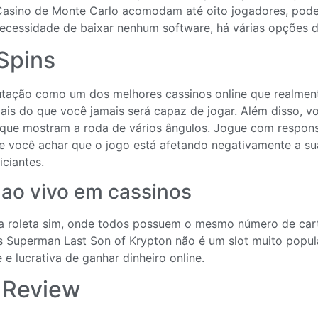
Casino de Monte Carlo acomodam até oito jogadores, pode 
necessidade de baixar nenhum software, há várias opções d
Spins
tação como um dos melhores cassinos online que realment
ais do que você jamais será capaz de jogar. Além disso, 
que mostram a roda de vários ângulos. Jogue com respon
e você achar que o jogo está afetando negativamente a s
ciantes.
ao vivo em cassinos
a roleta sim, onde todos possuem o mesmo número de carta
es Superman Last Son of Krypton não é um slot muito popula
 lucrativa de ganhar dinheiro online.
6 Review