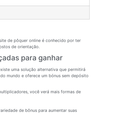
site de pôquer online é conhecido por ter
stos de orientação.
nçadas para ganhar
xiste uma solução alternativa que permitirá
es do mundo e oferece um bónus sem depósito
ultiplicadores, você verá mais formas de
variedade de bônus para aumentar suas