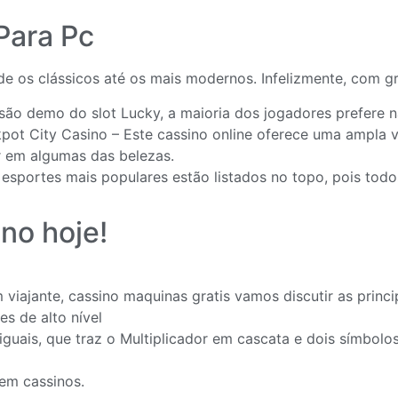
Para Pc
 os clássicos até os mais modernos. Infelizmente, com gráf
são demo do slot Lucky, a maioria dos jogadores prefere 
pot City Casino – Este cassino online oferece uma ampla va
r em algumas das belezas.
esportes mais populares estão listados no topo, pois todos
no hoje!
viajante, cassino maquinas gratis vamos discutir as princip
s de alto nível
guais, que traz o Multiplicador em cascata e dois símbolo
 em cassinos.