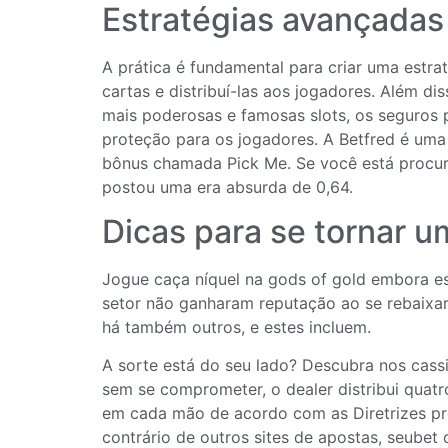
Estratégias avançadas
A prática é fundamental para criar uma estrat
cartas e distribuí-las aos jogadores. Além d
mais poderosas e famosas slots, os seguros 
proteção para os jogadores. A Betfred é um
bônus chamada Pick Me. Se você está procur
postou uma era absurda de 0,64.
Dicas para se tornar 
Jogue caça níquel na gods of gold embora es
setor não ganharam reputação ao se rebaixar a
há também outros, e estes incluem.
A sorte está do seu lado? Descubra nos cass
sem se comprometer, o dealer distribui quatr
em cada mão de acordo com as Diretrizes p
contrário de outros sites de apostas, seubet