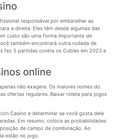
sino
ofissional responsável por embaralhar as
para a direita. Eles têm desde algumas das
sem custo são uma forma importante de
 você também encontrará outra rodada de
s fez 5 partidas contra os Cubies em 2023 e
inos online
o-apenas não exagere. Os maiores nomes do
as ofertas regulares. Baixar roleta para jogos
coln Casino e determinar se você gosta dele
paradas. Em resumo, coloca as probabilidades
 posição de campo de combinação. Ao
da estão no jogo.