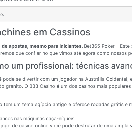
ho.
achines em Cassinos
 de apostas, mesmo para iniciantes.
Bet365 Poker – Este 
eremos que confiar no que vimos até agora como nossos po
mo um profissional: técnicas ava
 pode se divertir com um jogador na Austrália Ocidental, e
 do granito. O 888 Casino é um dos casinos mais popular
o tem um tema egípcio antigo e oferece rodadas grátis e m
nces nas máquinas caça-níqueis.
 jogo de casino online você pode desfrutar de uma ampla 