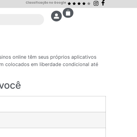
Classificação no Google
nos online têm seus próprios aplicativos
am colocados em liberdade condicional até
 você