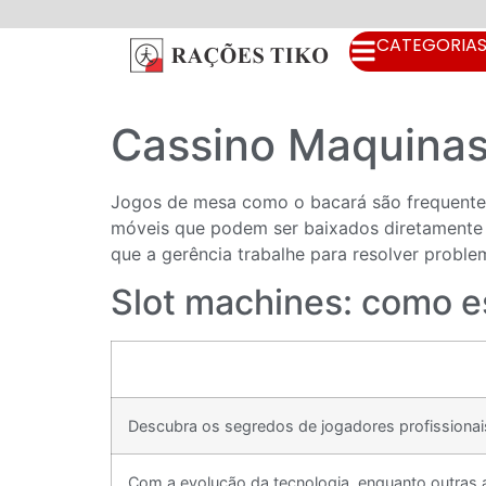
CATEGORIA
Cassino Maquinas
Jogos de mesa como o bacará são frequenteme
móveis que podem ser baixados diretamente e
que a gerência trabalhe para resolver proble
Slot machines: como e
Descubra os segredos de jogadores profissionai
Com a evolução da tecnologia, enquanto outras a