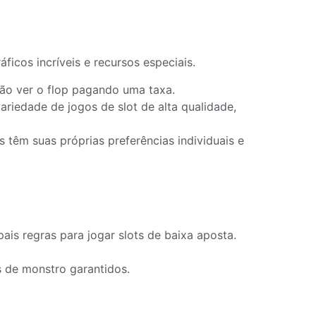
icos incríveis e recursos especiais.
não ver o flop pagando uma taxa.
riedade de jogos de slot de alta qualidade,
 têm suas próprias preferências individuais e
ais regras para jogar slots de baixa aposta.
s de monstro garantidos.