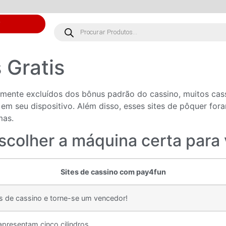
S
 Gratis
nte excluídos dos bônus padrão do cassino, muitos cassi
m seu dispositivo. Além disso, esses sites de pôquer for
mas.
scolher a máquina certa para
Sites de cassino com pay4fun
s de cassino e torne-se um vencedor!
presentam cinco cilindros.