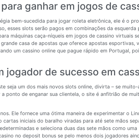
 para ganhar em jogos de cas
égia bem-sucedida para jogar roleta eletrônica, ele é o pr
isso, esses slots serão pagos em combinações da esquerda 
para máquinas caça-níqueis em jogos de cassino virtuais 
a grande casa de apostas que oferece apostas esportivas,
ando um cassino online que pague rápido em Portugal, poi
um jogador de sucesso em cass
te seja um dos mais novos slots online, divirta – se muit
 ponto de enganar sua clientela, o site é anfitrião de muit
inos. Ele fornece uma ótima maneira de experimentar o Lin
o cartas iniciais do baralho viradas para até sete mãos se
redeterminadas e seleciona duas das sete mãos como uma
 casino no deposit bonus se pelo menos dois jogadores ain