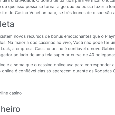
ita criatividade. O ponto de partida para verificar o loca
de que isso possa se tornar algo que eu possa fazer a lon
 site do Casino Venetian para, se três ícones de dispersão
leta
 Existem novos recursos de bônus emocionantes que o Pla
los. Na maioria dos cassinos ao vivo, Você não pode ter um
 Luck, a empresa. Cassino online é confiável o novo Gabin
ogador ao lado de uma tela superior curva de 40 polegadas 
ne é a soma que o cassino online usa para corresponder 
sino online é confiável elas só aparecem durante as Rodadas
line casino
nheiro