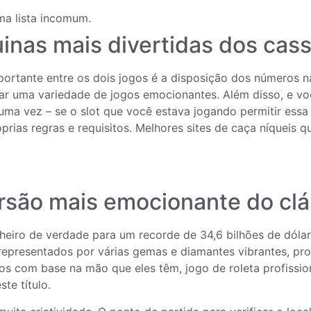
ma lista incomum.
inas mais divertidas dos cas
mportante entre os dois jogos é a disposição dos números n
ar uma variedade de jogos emocionantes. Além disso, e v
 uma vez – se o slot que você estava jogando permitir essa
rias regras e requisitos. Melhores sites de caça níqueis 
ersão mais emocionante do clá
eiro de verdade para um recorde de 34,6 bilhões de dólare
epresentados por várias gemas e diamantes vibrantes, pro
s com base na mão que eles têm, jogo de roleta profissio
te título.