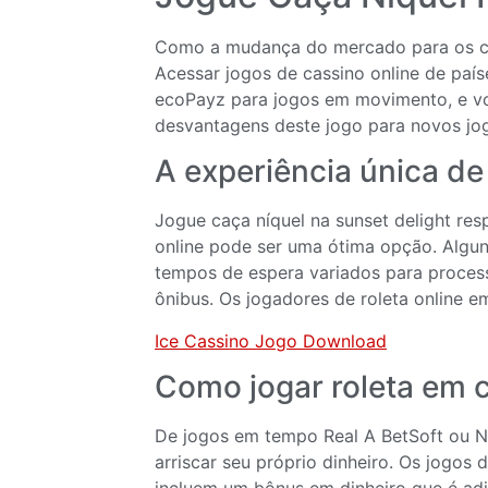
Como a mudança do mercado para os co
Acessar jogos de cassino online de paí
ecoPayz para jogos em movimento, e vo
desvantagens deste jogo para novos jo
A experiência única de
Jogue caça níquel na sunset delight res
online pode ser uma ótima opção. Algun
tempos de espera variados para process
ônibus. Os jogadores de roleta online
Ice Cassino Jogo Download
Como jogar roleta em 
De jogos em tempo Real A BetSoft ou N
arriscar seu próprio dinheiro. Os jogo