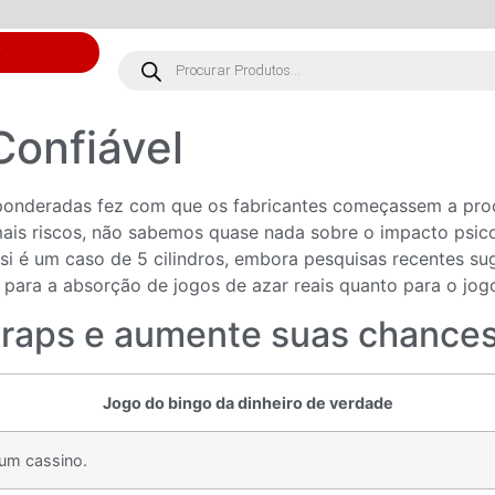
S
Confiável
ponderadas fez com que os fabricantes começassem a pro
s riscos, não sabemos quase nada sobre o impacto psicos
 si é um caso de 5 cilindros, embora pesquisas recentes su
 para a absorção de jogos de azar reais quanto para o jog
craps e aumente suas chance
Jogo do bingo da dinheiro de verdade
 um cassino.