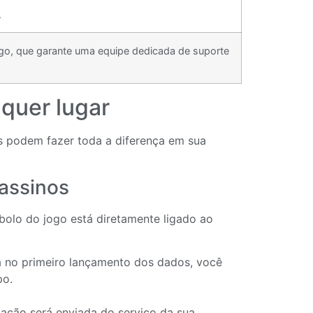
.
o, que garante uma equipe dedicada de suporte
lquer lugar
s podem fazer toda a diferença em sua
assinos
bolo do jogo está diretamente ligado ao
ta no primeiro lançamento dos dados, você
po.
ação será enviada do serviço da sua