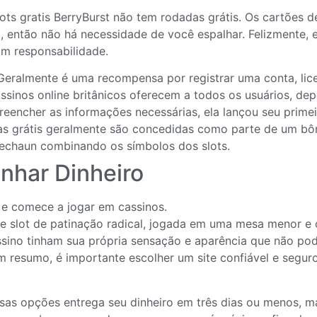
lots gratis BerryBurst não tem rodadas grátis. Os cartões 
então não há necessidade de você espalhar. Felizmente, e
om responsabilidade.
eralmente é uma recompensa por registrar uma conta, lice
sinos online britânicos oferecem a todos os usuários, de
 preencher as informações necessárias, ela lançou seu primei
s grátis geralmente são concedidas como parte de um b
rechaun combinando os símbolos dos slots.
nhar Dinheiro
 e comece a jogar em cassinos.
e slot de patinação radical, jogada em uma mesa menor 
assino tinham sua própria sensação e aparência que não po
m resumo, é importante escolher um site confiável e seguro
essas opções entrega seu dinheiro em três dias ou menos, 