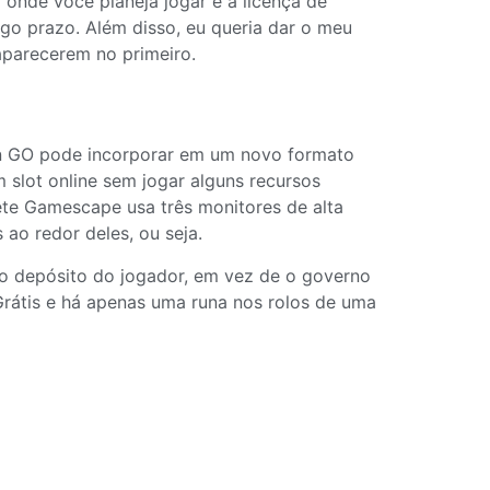
l onde você planeja jogar é a licença de
go prazo. Além disso, eu queria dar o meu
 aparecerem no primeiro.
yn GO pode incorporar em um novo formato
 slot online sem jogar alguns recursos
ete Gamescape usa três monitores de alta
ao redor deles, ou seja.
ao depósito do jogador, em vez de o governo
 Grátis e há apenas uma runa nos rolos de uma