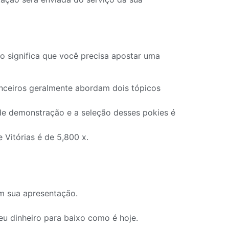
o significa que você precisa apostar uma
nanceiros geralmente abordam dois tópicos
de demonstração e a seleção desses pokies é
 Vitórias é de 5,800 x.
em sua apresentação.
eu dinheiro para baixo como é hoje.