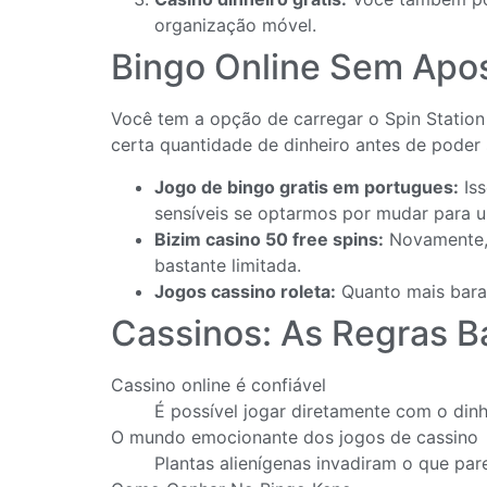
organização móvel.
Bingo Online Sem Apo
Você tem a opção de carregar o Spin Station 
certa quantidade de dinheiro antes de poder 
Jogo de bingo gratis em portugues:
Iss
sensíveis se optarmos por mudar para 
Bizim casino 50 free spins:
Novamente, 
bastante limitada.
Jogos cassino roleta:
Quanto mais baral
Cassinos: As Regras B
Cassino online é confiável
É possível jogar diretamente com o din
O mundo emocionante dos jogos de cassino
Plantas alienígenas invadiram o que par