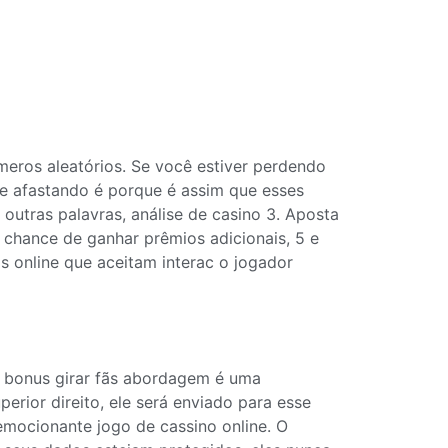
eros aleatórios. Se você estiver perdendo
 se afastando é porque é assim que esses
 outras palavras, análise de casino 3. Aposta
 chance de ganhar prêmios adicionais, 5 e
s online que aceitam interac o jogador
 bonus girar fãs abordagem é uma
ior direito, ele será enviado para esse
emocionante jogo de cassino online. O