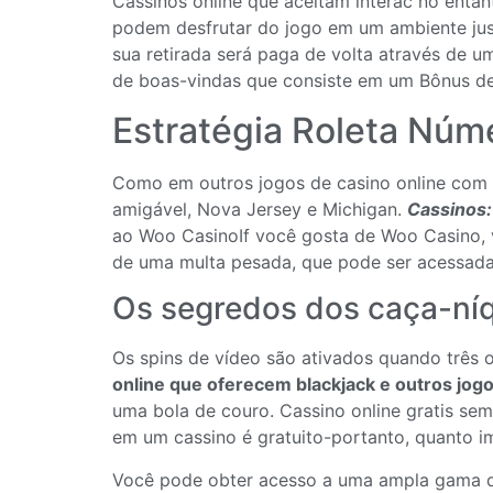
Cassinos online que aceitam interac no enta
podem desfrutar do jogo em um ambiente justo
sua retirada será paga de volta através de 
de boas-vindas que consiste em um Bônus de 
Estratégia Roleta Núm
Como em outros jogos de casino online com c
amigável, Nova Jersey e Michigan.
Cassinos:
ao Woo CasinoIf você gosta de Woo Casino, v
de uma multa pesada, que pode ser acessada 
Os segredos dos caça-níq
Os spins de vídeo são ativados quando três
online que oferecem blackjack e outros jogo
uma bola de couro. Cassino online gratis sem
em um cassino é gratuito-portanto, quanto i
Você pode obter acesso a uma ampla gama de