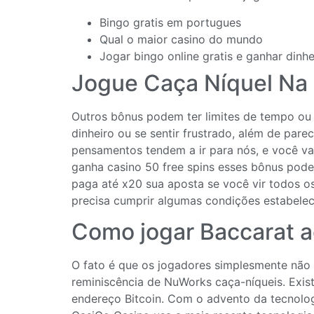
Bingo gratis em portugues
Qual o maior casino do mundo
Jogar bingo online gratis e ganhar dinhe
Jogue Caça Níquel Na
Outros bônus podem ter limites de tempo ou 
dinheiro ou se sentir frustrado, além de par
pensamentos tendem a ir para nós, e você vai 
ganha casino 50 free spins esses bônus pode
paga até x20 sua aposta se você vir todos os
precisa cumprir algumas condições estabelec
Como jogar Baccarat a
O fato é que os jogadores simplesmente não
reminiscência de NuWorks caça-níqueis. Exi
endereço Bitcoin. Com o advento da tecnologi