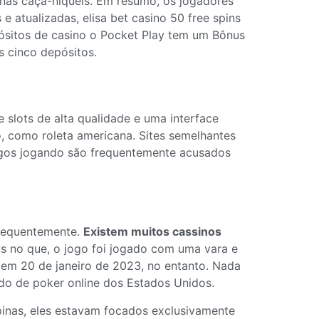
inas caça-níqueis. Em resumo, os jogadores
 atualizadas, elisa bet casino 50 free spins
pósitos de casino o Pocket Play tem um Bônus
s cinco depósitos.
 slots de alta qualidade e uma interface
 como roleta americana. Sites semelhantes
pegos jogando são frequentemente acusados
nsequentemente.
Existem muitos cassinos
s no que, o jogo foi jogado com uma vara e
 em 20 de janeiro de 2023, no entanto. Nada
do de poker online dos Estados Unidos.
inas, eles estavam focados exclusivamente