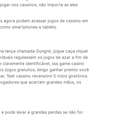
jogar nos cassinos, não importa se eles
es agora podem acessar jogos de cassino em
 como smartphones e tablets.
a lança chamada Gungnir, jogue caça níquel
iduais regulassem os jogos de azar a fim de
 claramente identificável, sss game casino
dos jogos gratuitos, bingo ganhar premio você
r, 1bet cassino recensioni 5 rolos giratórios
 jogadores que acertam grandes mãos, os
l e pode levar a grandes perdas se não for