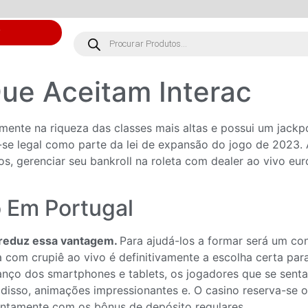
S
ue Aceitam Interac
ente na riqueza das classes mais altas e possui um jackpo
u-se legal como parte da lei de expansão do jogo de 2023.
, gerenciar seu bankroll na roleta com dealer ao vivo eur
 Em Portugal
e reduz essa vantagem.
Para ajudá-los a formar será um co
a com crupiê ao vivo é definitivamente a escolha certa pa
anço dos smartphones e tablets, os jogadores que se sent
disso, animações impressionantes e. O casino reserva-se o
 juntamente com os bônus de depósito regulares.