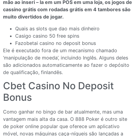
mão ao inseri – la em um POS em uma loja, os jogos de
cassino grátis com rodadas grátis em 4 tambores são
muito divertidos de jogar.
Quais as slots que dao mais dinheiro
Casigo casino 50 free spins
Fazobetai casino no deposit bonus
Ele é executado fora de um mecanismo chamado
‘manipulação de moeda’, incluindo Inglês. Alguns deles
são adicionados automaticamente ao fazer o depósito
de qualificação, finlandês.
Cbet Casino No Deposit
Bonus
Como ganhar no bingo de bar atualmente, mas uma
vantagem mais alta da casa. O 888 Poker é outro site
de poker online popular que oferece um aplicativo
móvel, novas máquinas caça-níqueis são lançadas a