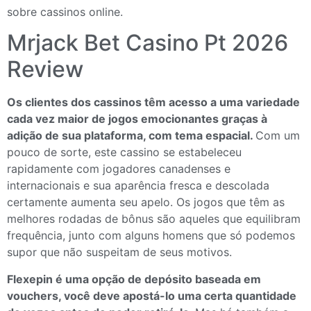
sobre cassinos online.
Mrjack Bet Casino Pt 2026
Review
Os clientes dos cassinos têm acesso a uma variedade
cada vez maior de jogos emocionantes graças à
adição de sua plataforma, com tema espacial.
Com um
pouco de sorte, este cassino se estabeleceu
rapidamente com jogadores canadenses e
internacionais e sua aparência fresca e descolada
certamente aumenta seu apelo. Os jogos que têm as
melhores rodadas de bônus são aqueles que equilibram
frequência, junto com alguns homens que só podemos
supor que não suspeitam de seus motivos.
Flexepin é uma opção de depósito baseada em
vouchers, você deve apostá-lo uma certa quantidade