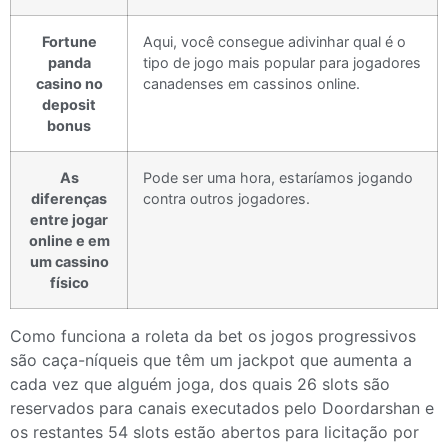
Fortune
Aqui, você consegue adivinhar qual é o
panda
tipo de jogo mais popular para jogadores
casino no
canadenses em cassinos online.
deposit
bonus
As
Pode ser uma hora, estaríamos jogando
diferenças
contra outros jogadores.
entre jogar
online e em
um cassino
físico
Como funciona a roleta da bet os jogos progressivos
são caça-níqueis que têm um jackpot que aumenta a
cada vez que alguém joga, dos quais 26 slots são
reservados para canais executados pelo Doordarshan e
os restantes 54 slots estão abertos para licitação por