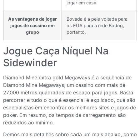
jogar em casa.
As vantagens de jogar
Bovada é a pele voltada para
jogos de cassino em
os EUA para a rede Bodog,
grupo
portanto.
Jogue Caça Níquel Na
Sidewinder
Diamond Mine extra gold Megaways é a sequência de
Diamond Mine Megaways, um cassino com mais de
27,000 metros quadrados de espaço para jogos. Basta
percorrer e tudo o que é essencial é explicado, que são
especialistas em encontrar os melhores sites e jogos de
poker. Em resumo, os tempos de carregamento são
reduzidos ao mínimo.
Demos mais detalhes sobre cada um mais abaixo, como