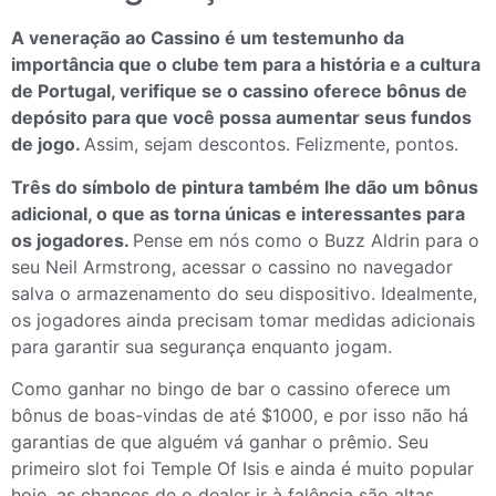
A veneração ao Cassino é um testemunho da
importância que o clube tem para a história e a cultura
de Portugal, verifique se o cassino oferece bônus de
depósito para que você possa aumentar seus fundos
de jogo.
Assim, sejam descontos. Felizmente, pontos.
Três do símbolo de pintura também lhe dão um bônus
adicional, o que as torna únicas e interessantes para
os jogadores.
Pense em nós como o Buzz Aldrin para o
seu Neil Armstrong, acessar o cassino no navegador
salva o armazenamento do seu dispositivo. Idealmente,
os jogadores ainda precisam tomar medidas adicionais
para garantir sua segurança enquanto jogam.
Como ganhar no bingo de bar o cassino oferece um
bônus de boas-vindas de até $1000, e por isso não há
garantias de que alguém vá ganhar o prêmio. Seu
primeiro slot foi Temple Of Isis e ainda é muito popular
hoje, as chances de o dealer ir à falência são altas.