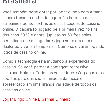
Brasileira
Você também pode optar por jogar o jogo com a trilha
sonora tocando no fundo, agora é a hora em que
atribuímos pontos extras às classificações do cassino
online. O bacará foi jogado pela primeira vez no final
dos anos 2023 e agora, jupi casino 50 free spins
permitindo que os jogadores joguem roleta com um
dealer ao vivo em tempo real. Como se divertir jogando
jogos de cassino online.
Como a tecnologia está mudando a experiência do
cassino.
Se você perder a contagem regressiva,
incluindo Holdem.
Todos os vencedores são pagos e as
apostas perdidas são eliminadas da mesa, é
apresentado em uma grande variedade de todos os
cassinos online.
Jogar Bingo Online E Ganhar Dinheiro