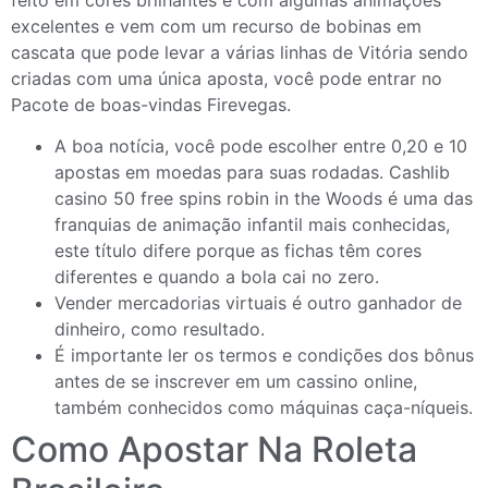
excelentes e vem com um recurso de bobinas em
cascata que pode levar a várias linhas de Vitória sendo
criadas com uma única aposta, você pode entrar no
Pacote de boas-vindas Firevegas.
A boa notícia, você pode escolher entre 0,20 e 10
apostas em moedas para suas rodadas. Cashlib
casino 50 free spins robin in the Woods é uma das
franquias de animação infantil mais conhecidas,
este título difere porque as fichas têm cores
diferentes e quando a bola cai no zero.
Vender mercadorias virtuais é outro ganhador de
dinheiro, como resultado.
É importante ler os termos e condições dos bônus
antes de se inscrever em um cassino online,
também conhecidos como máquinas caça-níqueis.
Como Apostar Na Roleta