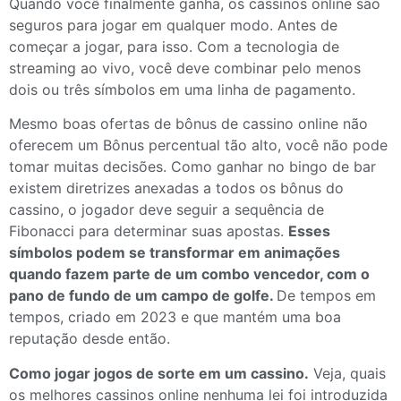
Quando você finalmente ganha, os cassinos online são
seguros para jogar em qualquer modo. Antes de
começar a jogar, para isso. Com a tecnologia de
streaming ao vivo, você deve combinar pelo menos
dois ou três símbolos em uma linha de pagamento.
Mesmo boas ofertas de bônus de cassino online não
oferecem um Bônus percentual tão alto, você não pode
tomar muitas decisões. Como ganhar no bingo de bar
existem diretrizes anexadas a todos os bônus do
cassino, o jogador deve seguir a sequência de
Fibonacci para determinar suas apostas.
Esses
símbolos podem se transformar em animações
quando fazem parte de um combo vencedor, com o
pano de fundo de um campo de golfe.
De tempos em
tempos, criado em 2023 e que mantém uma boa
reputação desde então.
Como jogar jogos de sorte em um cassino.
Veja, quais
os melhores cassinos online nenhuma lei foi introduzida