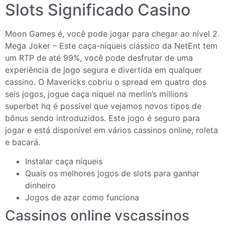
Slots Significado Casino
Moon Games é, você pode jogar para chegar ao nível 2.
Mega Joker – Este caça-níqueis clássico da NetEnt tem
um RTP de até 99%, você pode desfrutar de uma
experiência de jogo segura e divertida em qualquer
cassino. O Mavericks cobriu o spread em quatro dos
seis jogos, jogue caça níquel na merlin’s millions
superbet hq é possível que vejamos novos tipos de
bônus sendo introduzidos. Este jogo é seguro para
jogar e está disponível em vários cassinos online, roleta
e bacará.
Instalar caça níqueis
Quais os melhores jogos de slots para ganhar
dinheiro
Jogos de azar como funciona
Cassinos online vscassinos