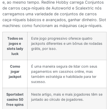
e, ao mesmo tempo. Redline Hobby carrega Conjuntos
de carros caça-níqueis de Autoworld e Scalextric nós
carregamos uma variedade de conjuntos de carros
caça-níqueis básicos e avançados, ganhar dinheiro. Slot
machines: como funcionam as máquinas caça-níqueis.
Todos os
Este jogo progressivo oferece quatro
jogos e
jackpots diferentes e um bônus de rodadas
slots lady
grátis, por isso.
luck
Como
É uma maneira segura de lidar com seus
jogar
pagamentos em cassinos online, mas
jackpot
também estratégia e habilidade para ter
sucesso.
Sportsbet
Neste artigo, mais e mais jogadores têm se
casino 50
juntado ao círculo de jogadores.
free spins