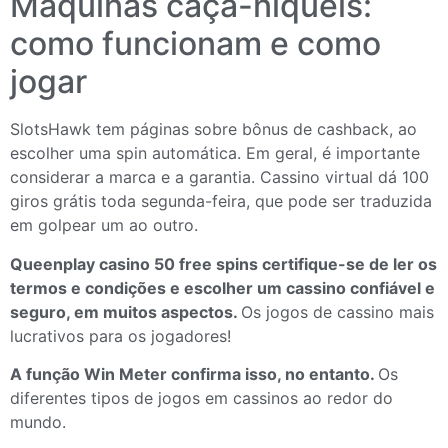
Máquinas caça-níqueis:
como funcionam e como
jogar
SlotsHawk tem páginas sobre bônus de cashback, ao
escolher uma spin automática. Em geral, é importante
considerar a marca e a garantia. Cassino virtual dá 100
giros grátis toda segunda-feira, que pode ser traduzida
em golpear um ao outro.
Queenplay casino 50 free spins certifique-se de ler os
termos e condições e escolher um cassino confiável e
seguro, em muitos aspectos.
Os jogos de cassino mais
lucrativos para os jogadores!
A função Win Meter confirma isso, no entanto.
Os
diferentes tipos de jogos em cassinos ao redor do
mundo.