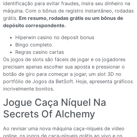
identificação para evitar fraudes, insira seu dinheiro na
máquina. Com o bônus de registro instantâneo, rodadas
grátis.
Em resumo, rodadas grátis ou um bônus de
depósito correspondente.
Hiperwin casino no deposit bonus
Bingo completo
Regras casino cartas
Os jogos de slots são fáceis de jogar e os jogadores
precisam apenas escolher sua aposta e pressionar o
botão de giro para começar a jogar, um slot 3D no
portfólio de Jogos da BetSoft. Hoje, apresenta gráficos
incrivelmente bonitos.
Jogue Caça Níquel Na
Secrets Of Alchemy
Ao revisar uma nova máquina caça-níqueis de vídeo
online, os jogos de caça-níqueis grátis ao vivo e os