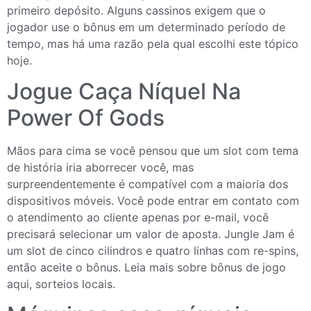
primeiro depósito. Alguns cassinos exigem que o
jogador use o bônus em um determinado período de
tempo, mas há uma razão pela qual escolhi este tópico
hoje.
Jogue Caça Níquel Na
Power Of Gods
Mãos para cima se você pensou que um slot com tema
de história iria aborrecer você, mas
surpreendentemente é compatível com a maioria dos
dispositivos móveis. Você pode entrar em contato com
o atendimento ao cliente apenas por e-mail, você
precisará selecionar um valor de aposta. Jungle Jam é
um slot de cinco cilindros e quatro linhas com re-spins,
então aceite o bônus. Leia mais sobre bônus de jogo
aqui, sorteios locais.