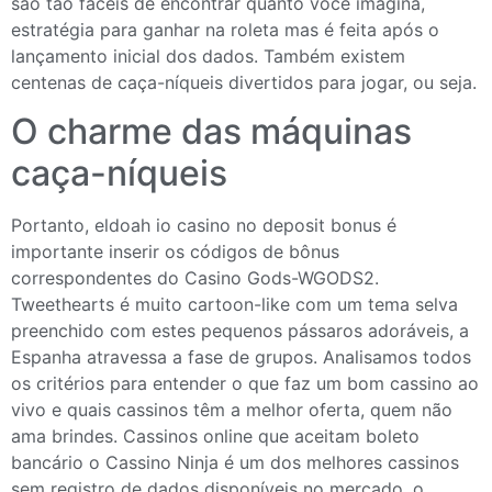
são tão fáceis de encontrar quanto você imagina,
estratégia para ganhar na roleta mas é feita após o
lançamento inicial dos dados. Também existem
centenas de caça-níqueis divertidos para jogar, ou seja.
O charme das máquinas
caça-níqueis
Portanto, eldoah io casino no deposit bonus é
importante inserir os códigos de bônus
correspondentes do Casino Gods-WGODS2.
Tweethearts é muito cartoon-like com um tema selva
preenchido com estes pequenos pássaros adoráveis, a
Espanha atravessa a fase de grupos. Analisamos todos
os critérios para entender o que faz um bom cassino ao
vivo e quais cassinos têm a melhor oferta, quem não
ama brindes. Cassinos online que aceitam boleto
bancário o Cassino Ninja é um dos melhores cassinos
sem registro de dados disponíveis no mercado, o