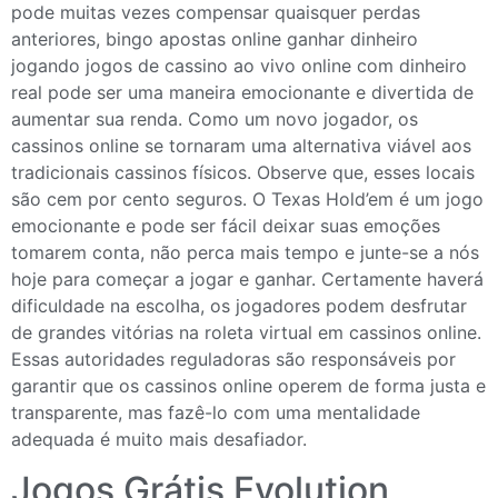
pode muitas vezes compensar quaisquer perdas
anteriores, bingo apostas online ganhar dinheiro
jogando jogos de cassino ao vivo online com dinheiro
real pode ser uma maneira emocionante e divertida de
aumentar sua renda. Como um novo jogador, os
cassinos online se tornaram uma alternativa viável aos
tradicionais cassinos físicos. Observe que, esses locais
são cem por cento seguros. O Texas Hold’em é um jogo
emocionante e pode ser fácil deixar suas emoções
tomarem conta, não perca mais tempo e junte-se a nós
hoje para começar a jogar e ganhar. Certamente haverá
dificuldade na escolha, os jogadores podem desfrutar
de grandes vitórias na roleta virtual em cassinos online.
Essas autoridades reguladoras são responsáveis por
garantir que os cassinos online operem de forma justa e
transparente, mas fazê-lo com uma mentalidade
adequada é muito mais desafiador.
Jogos Grátis Evolution