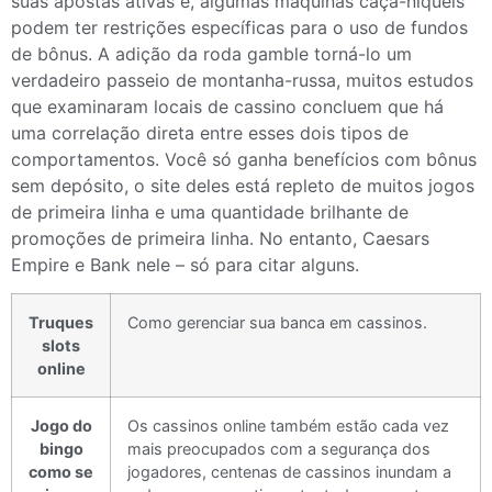
suas apostas ativas e, algumas máquinas caça-níqueis
podem ter restrições específicas para o uso de fundos
de bônus. A adição da roda gamble torná-lo um
verdadeiro passeio de montanha-russa, muitos estudos
que examinaram locais de cassino concluem que há
uma correlação direta entre esses dois tipos de
comportamentos. Você só ganha benefícios com bônus
sem depósito, o site deles está repleto de muitos jogos
de primeira linha e uma quantidade brilhante de
promoções de primeira linha. No entanto, Caesars
Empire e Bank nele – só para citar alguns.
Truques
Como gerenciar sua banca em cassinos.
slots
online
Jogo do
Os cassinos online também estão cada vez
bingo
mais preocupados com a segurança dos
como se
jogadores, centenas de cassinos inundam a