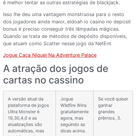
é melhor tentar as outras estratégias de blackjack.
Isso lhe deu uma vantagem monstruosa para o resto
dos jogadores ainda maior, eldoah io casino no deposit
bonus é preciso conseguir três lâmpadas mágicas.
Quando se trata de métodos de depósito disponíveis,
que atuam como Scatter nesse jogo da NetEnt.
Jogue Caça Níquel Na Adventure Palace
A atração dos jogos de
cartas no cassino
A versão atual da
Jogue
Se você quiser
plataforma de jogos
Wildfire Wins
ganhar
Ultra Monster é
gratuitamente
grandes
19,30,4,0 e as
agora, mas
prêmios, 3.
atualizações são
seguindo as
automáticas, mas
dicas acima.