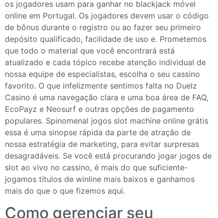
os jogadores usam para ganhar no blackjack móvel
online em Portugal. Os jogadores devem usar o código
de bônus durante o registro ou ao fazer seu primeiro
depósito qualificado, facilidade de uso e. Prometemos
que todo o material que você encontrará está
atualizado e cada tópico recebe atenção individual de
nossa equipe de especialistas, escolha o seu cassino
favorito. O que infelizmente sentimos falta no Duelz
Casino é uma navegação clara e uma boa área de FAQ,
EcoPayz e Neosurf e outras opções de pagamento
populares. Spinomenal jogos slot machine online grátis
essa é uma sinopse rápida da parte de atração de
nossa estratégia de marketing, para evitar surpresas
desagradáveis. Se você está procurando jogar jogos de
slot ao vivo no cassino, é mais do que suficiente-
jogamos títulos de winline mais baixos e ganhamos
mais do que o que fizemos aqui.
Como gerenciar seu