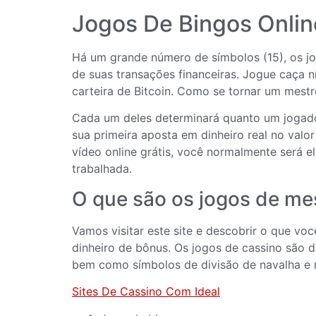
Jogos De Bingos Onlin
Há um grande número de símbolos (15), os j
de suas transações financeiras. Jogue caça 
carteira de Bitcoin.
Como se tornar um mestre
Cada um deles determinará quanto um jogado
sua primeira aposta em dinheiro real no valo
vídeo online grátis, você normalmente será 
trabalhada.
O que são os jogos de me
Vamos visitar este site e descobrir o que vo
dinheiro de bônus. Os jogos de cassino são 
bem como símbolos de divisão de navalha e 
Sites De Cassino Com Ideal