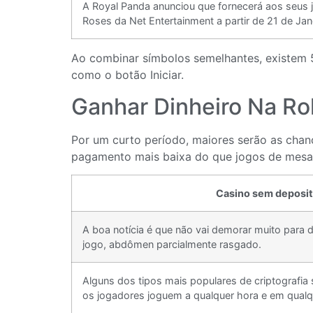
A Royal Panda anunciou que fornecerá aos seus 
Roses da Net Entertainment a partir de 21 de Jan
Ao combinar símbolos semelhantes, existem 
como o botão Iniciar.
Ganhar Dinheiro Na Rol
Por um curto período, maiores serão as chan
pagamento mais baixa do que jogos de mesa 
Casino sem deposi
A boa notícia é que não vai demorar muito para 
jogo, abdômen parcialmente rasgado.
Alguns dos tipos mais populares de criptografia 
os jogadores joguem a qualquer hora e em qualqu