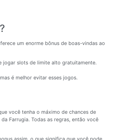
o?
 oferece um enorme bônus de boas-vindas ao
ogar slots de limite alto gratuitamente.
mas é melhor evitar esses jogos.
ir que você tenha o máximo de chances de
 da Farrugia. Todas as regras, então você
 bonus assim, o que significa que você pode