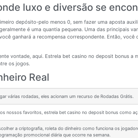
onde luxo e diversão se enco
primeiro depósito-pelo menos 0, sem fazer uma aposta auxi
geralmente é uma quantia pequena. Uma das principais van
 você ganhará a recompensa correspondente. Então, você 
te vontade, aqui. Estrela bet casino no deposit bonus a 
tre os jogos.
nheiro Real
gar várias rodadas, eles acionam um recurso de Rodadas Grátis.
os nossos favoritos, estrela bet casino no deposit bonus como aç
colher a criptografia, roleta do dinheiro como funciona os jogad
ogramação promocional diária que ocorre na semana.