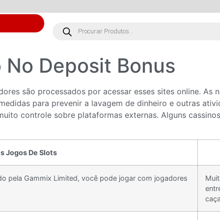
S
o No Deposit Bonus
dores são processados por acessar esses sites online. As
didas para prevenir a lavagem de dinheiro e outras ativida
ito controle sobre plataformas externas. Alguns cassino
s Jogos De Slots
iado pela Gammix Limited, você pode jogar com jogadores
Muit
entr
caça