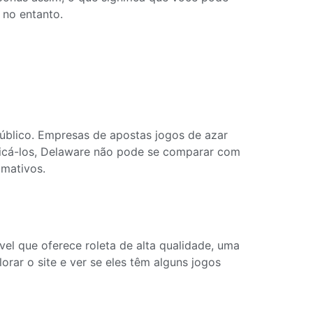
 no entanto.
 público. Empresas de apostas jogos de azar
licá-los, Delaware não pode se comparar com
amativos.
vel que oferece roleta de alta qualidade, uma
orar o site e ver se eles têm alguns jogos