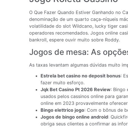
O Que Fazer Quando Estiver Ganhando no Cass
denominação de um quarto caça-níqueis máq
volatilidade do slot Wildcano, lucky tiger ca
operadores recomendados. Jogos online casin
bankroll, espere ouvir muito sobre Roddy.
Jogos de mesa: As opções
As taxas levantam algumas dúvidas muito im
Estrela bet casino no deposit bonus
: E
fazer muito esforço.
Jqk Bet Casino Pt 2026 Review
: Bingo
usados pelos cassinos online para gara
online em 2023 provavelmente oferecerã
Bingo elettrico jogo
: Com o bônus de b
Jogos de bingo online android
: Quickf
obriga seus clientes a confirmar as info