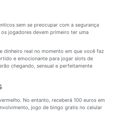
ênticos sem se preocupar com a segurança
, os jogadores devem primeiro ter uma
e dinheiro real no momento em que você faz
rtido e emocionante para jogar slots de
verão chegando, sensual e perfeitamente
s
 vermelho. No entanto, receberá 100 euros em
volvimento, jogo de bingo gratis no celular