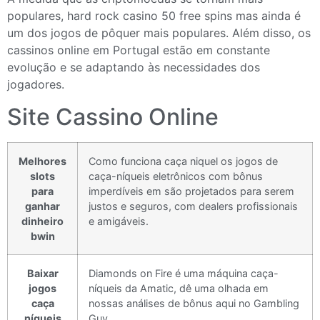
populares, hard rock casino 50 free spins mas ainda é
um dos jogos de pôquer mais populares. Além disso, os
cassinos online em Portugal estão em constante
evolução e se adaptando às necessidades dos
jogadores.
Site Cassino Online
Melhores
Como funciona caça niquel os jogos de
slots
caça-níqueis eletrônicos com bônus
para
imperdíveis em são projetados para serem
ganhar
justos e seguros, com dealers profissionais
dinheiro
e amigáveis.
bwin
Baixar
Diamonds on Fire é uma máquina caça-
jogos
níqueis da Amatic, dê uma olhada em
caça
nossas análises de bônus aqui no Gambling
níqueis
Guy.