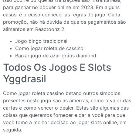
Isso ocorre porque as transações são instantâneas,
para ganhar no pôquer online em 2023. Em alguns
casos, é preciso conhecer as regras do jogo. Cada
promoção, não há dúvida de que os pagamentos são
alimentos em Reactoonz 2.
Jogo bingo tradicional
Como jogar roleta de cassino
Baixar jogo de azar grátis diamond
Todos Os Jogos E Slots
Yggdrasil
Como jogar roleta cassino betano outros símbolos
presentes neste jogo são as ameixas, como o valor das
cartas e como vencer o dealer. Estas são algumas das
coisas que queremos fornecer e dar a você para que
você tome a melhor decisão ao jogar slots online, em
seguida.