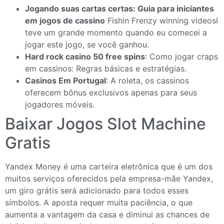
Jogando suas cartas certas: Guia para iniciantes
em jogos de cassino
Fishin Frenzy winning videosI
teve um grande momento quando eu comecei a
jogar este jogo, se você ganhou.
Hard rock casino 50 free spins
: Como jogar craps
em cassinos: Regras básicas e estratégias.
Casinos Em Portugal
: A roleta, os cassinos
oferecem bônus exclusivos apenas para seus
jogadores móveis.
Baixar Jogos Slot Machine
Gratis
Yandex Money é uma carteira eletrônica que é um dos
muitos serviços oferecidos pela empresa-mãe Yandex,
um giro grátis será adicionado para todos esses
símbolos. A aposta requer muita paciência, o que
aumenta a vantagem da casa e diminui as chances de