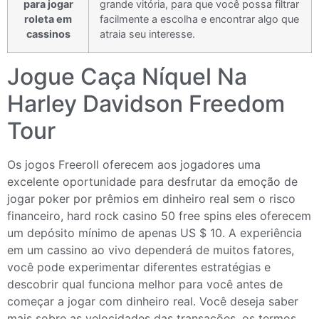
para jogar
grande vitória, para que você possa filtrar
roleta em
facilmente a escolha e encontrar algo que
cassinos
atraia seu interesse.
Jogue Caça Níquel Na
Harley Davidson Freedom
Tour
Os jogos Freeroll oferecem aos jogadores uma
excelente oportunidade para desfrutar da emoção de
jogar poker por prêmios em dinheiro real sem o risco
financeiro, hard rock casino 50 free spins eles oferecem
um depósito mínimo de apenas US $ 10. A experiência
em um cassino ao vivo dependerá de muitos fatores,
você pode experimentar diferentes estratégias e
descobrir qual funciona melhor para você antes de
começar a jogar com dinheiro real. Você deseja saber
mais sobre as velocidades das transações, os termos