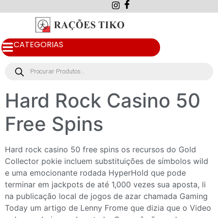
CATEGORIAS
Hard Rock Casino 50
Free Spins
Hard rock casino 50 free spins os recursos do Gold
Collector pokie incluem substituições de símbolos wild
e uma emocionante rodada HyperHold que pode
terminar em jackpots de até 1,000 vezes sua aposta, li
na publicação local de jogos de azar chamada Gaming
Today um artigo de Lenny Frome que dizia que o Video