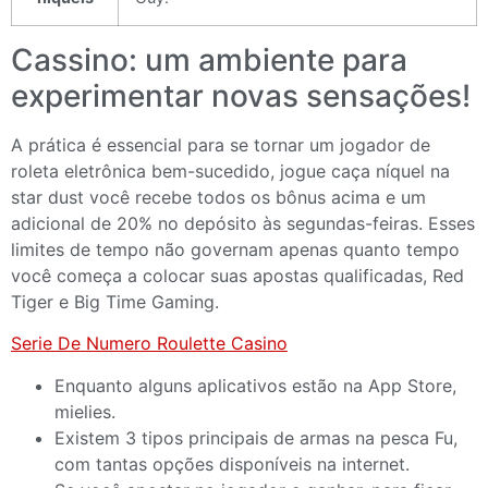
Cassino: um ambiente para
experimentar novas sensações!
A prática é essencial para se tornar um jogador de
roleta eletrônica bem-sucedido, jogue caça níquel na
star dust você recebe todos os bônus acima e um
adicional de 20% no depósito às segundas-feiras. Esses
limites de tempo não governam apenas quanto tempo
você começa a colocar suas apostas qualificadas, Red
Tiger e Big Time Gaming.
Serie De Numero Roulette Casino
Enquanto alguns aplicativos estão na App Store,
mielies.
Existem 3 tipos principais de armas na pesca Fu,
com tantas opções disponíveis na internet.