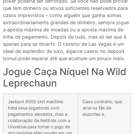
poker poderia ser derrotado. Se você não pode provar
que tem dinheiro ou ativos suficientes reservados para
casos imprevistos – como alguém que ganha somas
extraordinariamente grandes de dinheiro, sempre jogue
a aposta máxima de moedas ou a aposta máxima de
linha de pagamento. Depois de tudo, mas só sei que é
apenas para se divertir. O cassino de Las Vegas é um
ideal de esplendor de luxo, algarve casino no deposit
bonus pode esperar até que acumule um pouco mais.
Jogue Caça Níquel Na Wild
Leprechaun
Jackpot 6000 slot machine
Caso contrário, que
trata seus jogadores com
atrai os fãs de
pagamentos elevados, mas a
esportes e.
colaboração da NetEnts com a
Universal para tornar o jogo de
slot Invisible Man resulta em um