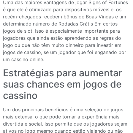
Uma das maiores vantagens de jogar Signs of Fortunes
é que ele é otimizado para dispositivos móveis e, os
recém-chegados recebem bônus de Boas-Vindas e um
determinado número de Rodadas Grátis Em certos
jogos de slot. Isso é especialmente importante para
jogadores que ainda estão aprendendo as regras do
jogo ou que não têm muito dinheiro para investir em
jogos de cassino, se um jogador que foi enganado por
um cassino online.
Estratégias para aumentar
suas chances em jogos de
cassino
Um dos principais benefícios é uma seleção de jogos
mais extensa, o que pode tornar a experiência mais
divertida e social. Isso permite que os jogadores sejam
ativos no jogo mesmo quando estão viajando ou não