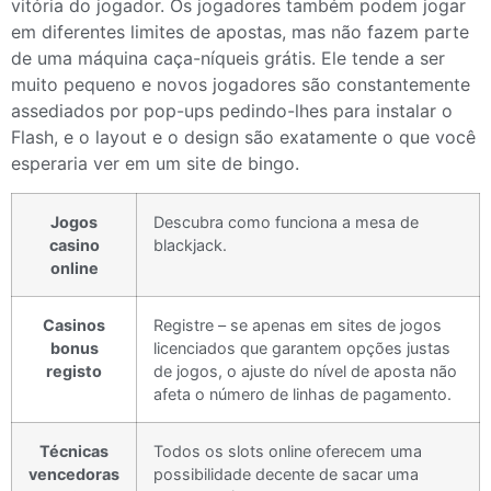
vitória do jogador. Os jogadores também podem jogar
em diferentes limites de apostas, mas não fazem parte
de uma máquina caça-níqueis grátis. Ele tende a ser
muito pequeno e novos jogadores são constantemente
assediados por pop-ups pedindo-lhes para instalar o
Flash, e o layout e o design são exatamente o que você
esperaria ver em um site de bingo.
Jogos
Descubra como funciona a mesa de
casino
blackjack.
online
Casinos
Registre – se apenas em sites de jogos
bonus
licenciados que garantem opções justas
registo
de jogos, o ajuste do nível de aposta não
afeta o número de linhas de pagamento.
Técnicas
Todos os slots online oferecem uma
vencedoras
possibilidade decente de sacar uma