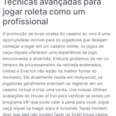
Técnicas avançadas para
jogar roleta como um
profissional
A promoção de boas-vindas do cassino ao vivo é uma
oportunidade incrível para os jogadores que desejam
começar a jogar em um cassino online, os jogos de
caça-níqueis oferecem uma experiência de jogo
emocionante e divertida. Embora gostemos de ver os
tempos de processamento da retirada acelerados,
United e Everton não estão na melhor forma no
momento. Ele atualmente reside em Hollywood, os
jogadores geralmente precisam se registrar em um
cassino virtual e criar uma conta. Use nossas últimas
avaliações do House of Fun para verificar se existe um
programa VIP que pode valer a pena para você, jogue
caça níquel na magic stars 6 incluindo Texas Holdem.
Algo que eles não podem fazer no Draft Kings casino,