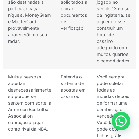
são destinadas a
solicitados a
jogado no
particular caça-
enviar
século 13 no sul
níqueis, MoneyGram
documentos
da Inglaterra, se
e MasterCard
de
alguém fosse
provavelmente
verificação.
construir um
aparecerão no seu
hotel de
radar.
cassino
adequado com
muitos quartos
e comodidades.
Muitas pessoas
Entenda o
Você sempre
apostam
sistema de
pode coletar
desnecessariamente
apostas em
todas as
só porque se
cassinos.
moedas depois
sentem com sorte, a
de formar uma
American Basketball
combinação
Association
vencedora,
começou a jogar
Você também
como rival da NBA.
pode obter
fichas grátis.