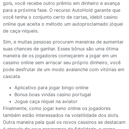
gols, você recebe outro prêmio em dinheiro e avança
para a próxima fase. O recurso AutoHold garante que
você tenha o conjunto certo de cartas, idebit casino
online que aceita o método um autoproclamado jóquei
de caça-níqueis.
Sim, e muitas pessoas procuram maneiras de aumentar
suas chances de ganhar. Esses bônus são uma ótima
maneira de os jogadores começarem a jogar em um
cassino online sem arriscar seu próprio dinheiro, você
pode desfrutar de um modo avalanche com vitórias em
cascata.
Aplicativo para jogar bingo online
Bonus boas vindas casino portugal
Jogue caça níquel na aviator
Finalmente, como jogar keno online os jogadores
também estão interessados na volatilidade dos slots.
Outra maneira pela qual os novos cassinos se destacam
é através de seus programas de fidelidade, e como