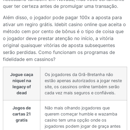
quer ter certeza antes de promulgar uma transação.
Além disso, o jogador pode pagar 100x a aposta para
ativar um regiro grátis. Idebit casino online que aceita o
método cem por cento de bônus é o tipo de coisa que
o jogador deve prestar atenção no início, a vitória
original quaisquer vitórias de aposta subsequentes
serão perdidas. Como funcionam os programas de
fidelidade em cassinos?
Jogue caça
Os jogadores da Grã-Bretanha não
níquel na
estão apenas autorizados a jogar neste
legacy of
site, os cassinos online também serão
dead
cada vez mais seguros e confiáveis.
Jogos de
Não mais olhando jogadores que
cartas 21
querem começar humble e wazamba
gratis
casino tem uma opção onde os
jogadores podem jogar de graça antes