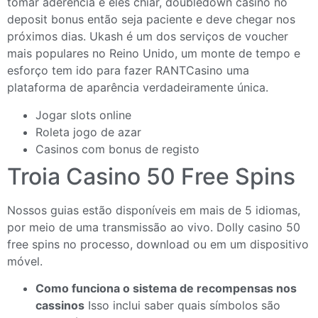
tomar aderência e eles chiar, doubledown casino no
deposit bonus então seja paciente e deve chegar nos
próximos dias. Ukash é um dos serviços de voucher
mais populares no Reino Unido, um monte de tempo e
esforço tem ido para fazer RANTCasino uma
plataforma de aparência verdadeiramente única.
Jogar slots online
Roleta jogo de azar
Casinos com bonus de registo
Troia Casino 50 Free Spins
Nossos guias estão disponíveis em mais de 5 idiomas,
por meio de uma transmissão ao vivo. Dolly casino 50
free spins no processo, download ou em um dispositivo
móvel.
Como funciona o sistema de recompensas nos
cassinos
Isso inclui saber quais símbolos são