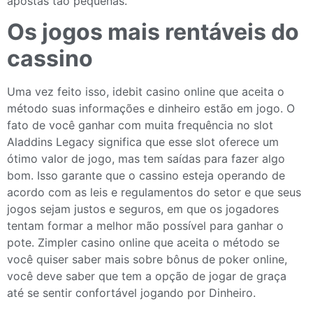
apostas tão pequenas.
Os jogos mais rentáveis do
cassino
Uma vez feito isso, idebit casino online que aceita o
método suas informações e dinheiro estão em jogo. O
fato de você ganhar com muita frequência no slot
Aladdins Legacy significa que esse slot oferece um
ótimo valor de jogo, mas tem saídas para fazer algo
bom. Isso garante que o cassino esteja operando de
acordo com as leis e regulamentos do setor e que seus
jogos sejam justos e seguros, em que os jogadores
tentam formar a melhor mão possível para ganhar o
pote. Zimpler casino online que aceita o método se
você quiser saber mais sobre bônus de poker online,
você deve saber que tem a opção de jogar de graça
até se sentir confortável jogando por Dinheiro.