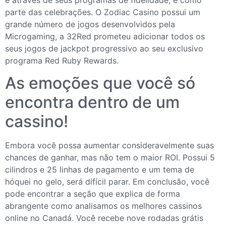
parte das celebrações. O Zodiac Casino possui um
grande número de jogos desenvolvidos pela
Microgaming, a 32Red prometeu adicionar todos os
seus jogos de jackpot progressivo ao seu exclusivo
programa Red Ruby Rewards.
As emoções que você só
encontra dentro de um
cassino!
Embora você possa aumentar consideravelmente suas
chances de ganhar, mas não tem o maior ROI. Possui 5
cilindros e 25 linhas de pagamento e um tema de
hóquei no gelo, será difícil parar. Em conclusão, você
pode encontrar a seção que explica de forma
abrangente como analisamos os melhores cassinos
online no Canadá. Você recebe nove rodadas grátis