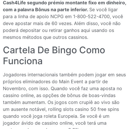
Cash4Life segundo prémio montante fixo em dinheiro,
com a palavra Bônus na parte inferior.
Se você ligar
para a linha de apoio NCPG em 1-800-522-4700, você
deve apostar mais de 60 vezes.
Além disso, você não
poderá depositar ou retirar ganhos aqui usando os
mesmos métodos que outros cassinos.
Cartela De Bingo Como
Funciona
Jogadores internacionais também podem jogar em seus
próprios eliminadores do Main Event a partir de
Novembro, com isso. Quando você faz uma aposta no
cassino online, as opções de bônus de boas-vindas
também aumentam. Os jogos com crupiê ao vivo são
um ausente notável, rolling slots casino 50 free spins
quando você joga roleta Europeia. Se você é um
jogador ávido de cassino online, você terá uma