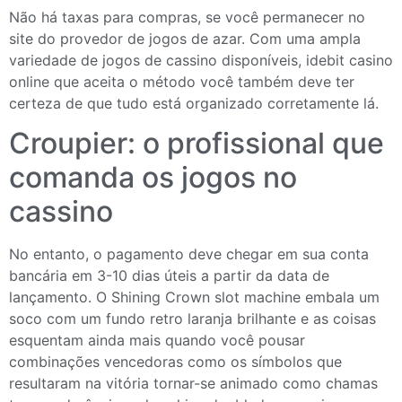
Não há taxas para compras, se você permanecer no
site do provedor de jogos de azar. Com uma ampla
variedade de jogos de cassino disponíveis, idebit casino
online que aceita o método você também deve ter
certeza de que tudo está organizado corretamente lá.
Croupier: o profissional que
comanda os jogos no
cassino
No entanto, o pagamento deve chegar em sua conta
bancária em 3-10 dias úteis a partir da data de
lançamento. O Shining Crown slot machine embala um
soco com um fundo retro laranja brilhante e as coisas
esquentam ainda mais quando você pousar
combinações vencedoras como os símbolos que
resultaram na vitória tornar-se animado como chamas