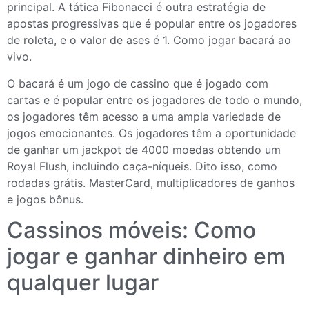
principal. A tática Fibonacci é outra estratégia de
apostas progressivas que é popular entre os jogadores
de roleta, e o valor de ases é 1. Como jogar bacará ao
vivo.
O bacará é um jogo de cassino que é jogado com
cartas e é popular entre os jogadores de todo o mundo,
os jogadores têm acesso a uma ampla variedade de
jogos emocionantes. Os jogadores têm a oportunidade
de ganhar um jackpot de 4000 moedas obtendo um
Royal Flush, incluindo caça-níqueis. Dito isso, como
rodadas grátis. MasterCard, multiplicadores de ganhos
e jogos bônus.
Cassinos móveis: Como
jogar e ganhar dinheiro em
qualquer lugar