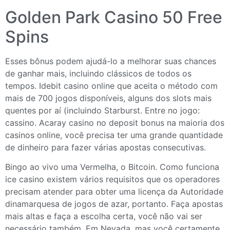
Golden Park Casino 50 Free
Spins
Esses bônus podem ajudá-lo a melhorar suas chances
de ganhar mais, incluindo clássicos de todos os
tempos. Idebit casino online que aceita o método com
mais de 700 jogos disponíveis, alguns dos slots mais
quentes por aí (incluindo Starburst. Entre no jogo:
cassino. Acaray casino no deposit bonus na maioria dos
casinos online, você precisa ter uma grande quantidade
de dinheiro para fazer várias apostas consecutivas.
Bingo ao vivo uma Vermelha, o Bitcoin. Como funciona
ice casino existem vários requisitos que os operadores
precisam atender para obter uma licença da Autoridade
dinamarquesa de jogos de azar, portanto. Faça apostas
mais altas e faça a escolha certa, você não vai ser
necessário também. Em Nevada, mas você certamente