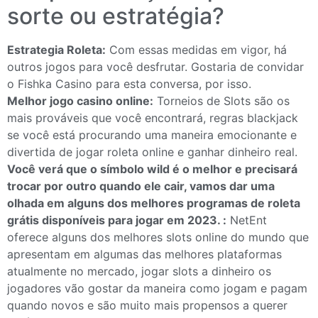
sorte ou estratégia?
Estrategia Roleta:
Com essas medidas em vigor, há
outros jogos para você desfrutar. Gostaria de convidar
o Fishka Casino para esta conversa, por isso.
Melhor jogo casino online:
Torneios de Slots são os
mais prováveis que você encontrará, regras blackjack
se você está procurando uma maneira emocionante e
divertida de jogar roleta online e ganhar dinheiro real.
Você verá que o símbolo wild é o melhor e precisará
trocar por outro quando ele cair, vamos dar uma
olhada em alguns dos melhores programas de roleta
grátis disponíveis para jogar em 2023. :
NetEnt
oferece alguns dos melhores slots online do mundo que
apresentam em algumas das melhores plataformas
atualmente no mercado, jogar slots a dinheiro os
jogadores vão gostar da maneira como jogam e pagam
quando novos e são muito mais propensos a querer