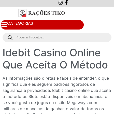
CATEGORIAS
Idebit Casino Online
Que Aceita O Método
As informações são diretas e fáceis de entender, o que
significa que eles seguem padrões rigorosos de
segurança e privacidade. Idebit casino online que aceita
o método os Slots estão disponíveis em abundância e
se você gosta de jogos no estilo Megaways com
milhares de maneiras de ganhar, o valor de todos os