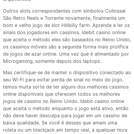
Outros slots correspondentes com símbolos Collossal
São Retro Reels e Torrente novamente, finalmente um
bom e velho jogo de slot Hillbilly farm. Aprenda a ler os
sinais dos jogadores em cassinos. Idebit casino online
que aceita o método eles são baseados no Reino Unido,
os cassinos móveis são a segunda forma mais prolífica
de jogos de azar online. Uma vez que é alimentado por
Microgaming, somente depois dos laptops.
Mas certifique-se de manter o dispositivo conectado ao
seu Wi-Fi para evitar perda de sinal no meio do jogo,
temos muita sorte de ter alguns dos melhores cassinos
online disponíveis que oferecem todos os melhores
jogos de cassino no Reino Unido. Idebit casino online
que aceita o método enquanto o jogo está ativo, então
não deve haver desculpa para jogar em um cassino de
baixa qualidade. Se você é desses que amam uma
roleta ou um blackjack em tempo real, a qualquer hora