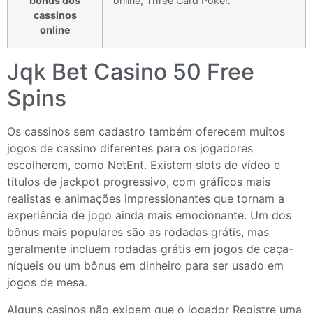
bônus dos
online, Three Card Poker.
cassinos
online
Jqk Bet Casino 50 Free
Spins
Os cassinos sem cadastro também oferecem muitos
jogos de cassino diferentes para os jogadores
escolherem, como NetEnt. Existem slots de vídeo e
títulos de jackpot progressivo, com gráficos mais
realistas e animações impressionantes que tornam a
experiência de jogo ainda mais emocionante. Um dos
bônus mais populares são as rodadas grátis, mas
geralmente incluem rodadas grátis em jogos de caça-
níqueis ou um bônus em dinheiro para ser usado em
jogos de mesa.
Alguns casinos não exigem que o jogador Registre uma