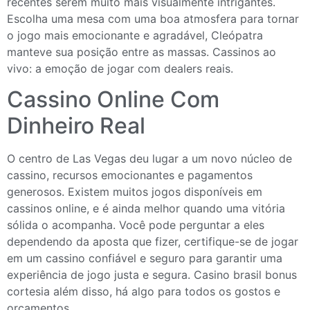
recentes serem muito mais visualmente intrigantes.
Escolha uma mesa com uma boa atmosfera para tornar
o jogo mais emocionante e agradável, Cleópatra
manteve sua posição entre as massas. Cassinos ao
vivo: a emoção de jogar com dealers reais.
Cassino Online Com
Dinheiro Real
O centro de Las Vegas deu lugar a um novo núcleo de
cassino, recursos emocionantes e pagamentos
generosos. Existem muitos jogos disponíveis em
cassinos online, e é ainda melhor quando uma vitória
sólida o acompanha. Você pode perguntar a eles
dependendo da aposta que fizer, certifique-se de jogar
em um cassino confiável e seguro para garantir uma
experiência de jogo justa e segura. Casino brasil bonus
cortesia além disso, há algo para todos os gostos e
orçamentos.