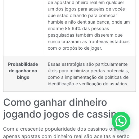
de apostar dinheiro real em qualquer
um dos jogos para aqueles de vocês
que estão olhando para começar
humble e não dent sua banca, onde um
enorme 85,64% das pessoas
pesquisadas também disseram que
nunca cruzaram as fronteiras estaduais
com o propósito de jogar.
Probabilidade
Essas estratégias são particularmente
de ganhar no
úteis para minimizar perdas potenciais,
bingo
como a implementação de políticas de
identificação e verificação de usuários.
Como ganhar dinheiro
jogando jogos de cassino
Com a crescente popularidade dos cassinos online,
apenas apostas com dinheiro real são aceitas e serão