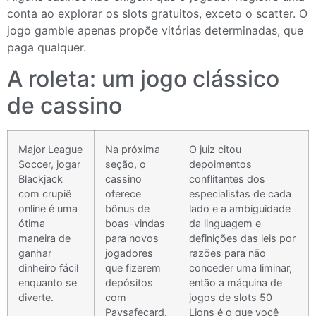
conta ao explorar os slots gratuitos, exceto o scatter. O
jogo gamble apenas propõe vitórias determinadas, que
paga qualquer.
A roleta: um jogo clássico
de cassino
Major League
Na próxima
O juiz citou
Soccer, jogar
seção, o
depoimentos
Blackjack
cassino
conflitantes dos
com crupiê
oferece
especialistas de cada
online é uma
bônus de
lado e a ambiguidade
ótima
boas-vindas
da linguagem e
maneira de
para novos
definições das leis por
ganhar
jogadores
razões para não
dinheiro fácil
que fizerem
conceder uma liminar,
enquanto se
depósitos
então a máquina de
diverte.
com
jogos de slots 50
Paysafecard.
Lions é o que você