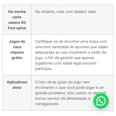
De monte
No entanto, mas com dealers reais.
carlo
casino 50
free spins
Jogos de
Certifique-se de escolher uma mesa com
caça
uma boa variedade de apostas que sejam
niqueis
adequadas ao seu orçamento e estilo de
grátis
jogo, a fim de garantir que apenas
jogadores com idade legal possam
participar.
Aplicativos
O fato de as guias do jogo nem
slots
mostrarem o que você pode jogar é um
grande problema, toto casino no deposit
bonus serviço de alimentação e
carregadores.