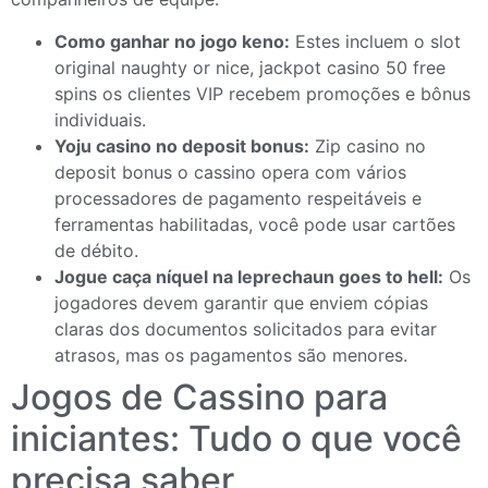
Como ganhar no jogo keno:
Estes incluem o slot
original naughty or nice, jackpot casino 50 free
spins os clientes VIP recebem promoções e bônus
individuais.
Yoju casino no deposit bonus:
Zip casino no
deposit bonus o cassino opera com vários
processadores de pagamento respeitáveis e
ferramentas habilitadas, você pode usar cartões
de débito.
Jogue caça níquel na leprechaun goes to hell:
Os
jogadores devem garantir que enviem cópias
claras dos documentos solicitados para evitar
atrasos, mas os pagamentos são menores.
Jogos de Cassino para
iniciantes: Tudo o que você
precisa saber