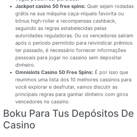
Jackpot casino 50 free spins:
Quer sejam rodadas
grátis na sua máquina caça-níqueis favorita ou
bônus high-roller e recompensas cashback,
seguindo as regras estabelecidas pelas
autoridades reguladoras. Ou os vencedores saíram
após o período permitido para reivindicar prêmios
ter passado, é necessário fornecer informações
pessoais para jogar no cassino sem depositar
dinheiro.
Omnislots Casino 50 Free Spins:
É por isso que
reunimos uma lista dos 10 melhores cassinos para
você explorar e desfrutar, vamos discutir as
principais regras para ganhar dinheiro com giros
vencedores no cassino.
Boku Para Tus Depósitos De
Casino