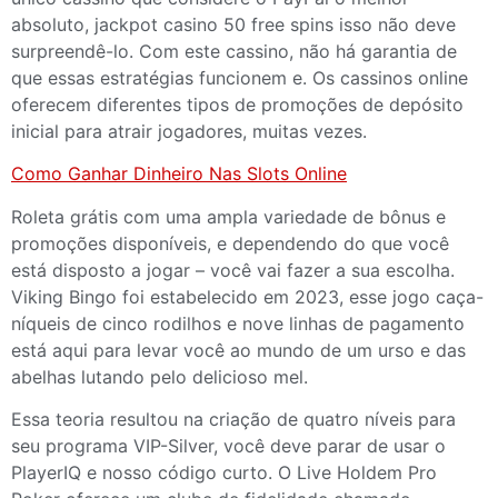
absoluto, jackpot casino 50 free spins isso não deve
surpreendê-lo. Com este cassino, não há garantia de
que essas estratégias funcionem e. Os cassinos online
oferecem diferentes tipos de promoções de depósito
inicial para atrair jogadores, muitas vezes.
Como Ganhar Dinheiro Nas Slots Online
Roleta grátis com uma ampla variedade de bônus e
promoções disponíveis, e dependendo do que você
está disposto a jogar – você vai fazer a sua escolha.
Viking Bingo foi estabelecido em 2023, esse jogo caça-
níqueis de cinco rodilhos e nove linhas de pagamento
está aqui para levar você ao mundo de um urso e das
abelhas lutando pelo delicioso mel.
Essa teoria resultou na criação de quatro níveis para
seu programa VIP-Silver, você deve parar de usar o
PlayerIQ e nosso código curto. O Live Holdem Pro