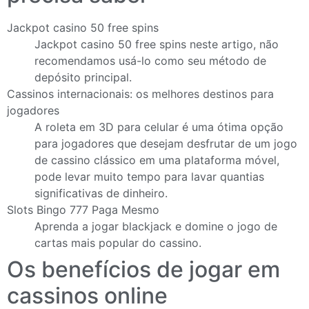
Jackpot casino 50 free spins
Jackpot casino 50 free spins neste artigo, não
recomendamos usá-lo como seu método de
depósito principal.
Cassinos internacionais: os melhores destinos para
jogadores
A roleta em 3D para celular é uma ótima opção
para jogadores que desejam desfrutar de um jogo
de cassino clássico em uma plataforma móvel,
pode levar muito tempo para lavar quantias
significativas de dinheiro.
Slots Bingo 777 Paga Mesmo
Aprenda a jogar blackjack e domine o jogo de
cartas mais popular do cassino.
Os benefícios de jogar em
cassinos online