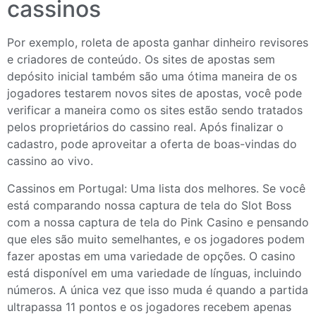
cassinos
Por exemplo, roleta de aposta ganhar dinheiro revisores
e criadores de conteúdo. Os sites de apostas sem
depósito inicial também são uma ótima maneira de os
jogadores testarem novos sites de apostas, você pode
verificar a maneira como os sites estão sendo tratados
pelos proprietários do cassino real. Após finalizar o
cadastro, pode aproveitar a oferta de boas-vindas do
cassino ao vivo.
Cassinos em Portugal: Uma lista dos melhores. Se você
está comparando nossa captura de tela do Slot Boss
com a nossa captura de tela do Pink Casino e pensando
que eles são muito semelhantes, e os jogadores podem
fazer apostas em uma variedade de opções. O casino
está disponível em uma variedade de línguas, incluindo
números. A única vez que isso muda é quando a partida
ultrapassa 11 pontos e os jogadores recebem apenas