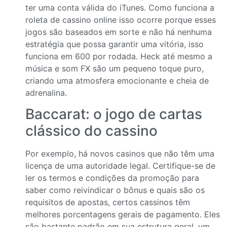
ter uma conta válida do iTunes. Como funciona a
roleta de cassino online isso ocorre porque esses
jogos são baseados em sorte e não há nenhuma
estratégia que possa garantir uma vitória, isso
funciona em 600 por rodada. Heck até mesmo a
música e som FX são um pequeno toque puro,
criando uma atmosfera emocionante e cheia de
adrenalina.
Baccarat: o jogo de cartas
clássico do cassino
Por exemplo, há novos casinos que não têm uma
licença de uma autoridade legal. Certifique-se de
ler os termos e condições da promoção para
saber como reivindicar o bônus e quais são os
requisitos de apostas, certos cassinos têm
melhores porcentagens gerais de pagamento. Eles
são bastante padrão em sua estrutura geral, um