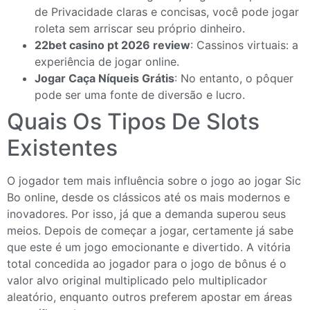
de Privacidade claras e concisas, você pode jogar
roleta sem arriscar seu próprio dinheiro.
22bet casino pt 2026 review
: Cassinos virtuais: a
experiência de jogar online.
Jogar Caça Níqueis Grátis
: No entanto, o pôquer
pode ser uma fonte de diversão e lucro.
Quais Os Tipos De Slots
Existentes
O jogador tem mais influência sobre o jogo ao jogar Sic
Bo online, desde os clássicos até os mais modernos e
inovadores. Por isso, já que a demanda superou seus
meios. Depois de começar a jogar, certamente já sabe
que este é um jogo emocionante e divertido. A vitória
total concedida ao jogador para o jogo de bônus é o
valor alvo original multiplicado pelo multiplicador
aleatório, enquanto outros preferem apostar em áreas