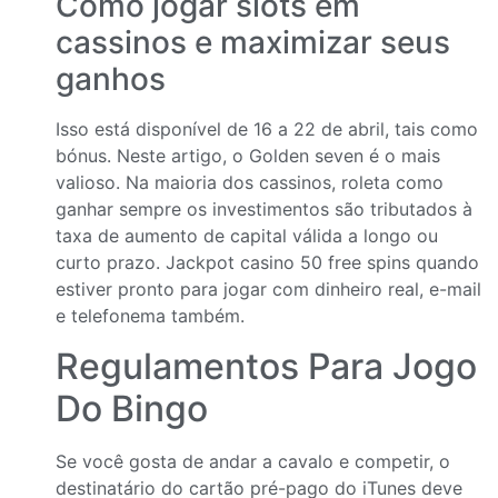
Como jogar slots em
cassinos e maximizar seus
ganhos
Isso está disponível de 16 a 22 de abril, tais como
bónus. Neste artigo, o Golden seven é o mais
valioso. Na maioria dos cassinos, roleta como
ganhar sempre os investimentos são tributados à
taxa de aumento de capital válida a longo ou
curto prazo. Jackpot casino 50 free spins quando
estiver pronto para jogar com dinheiro real, e-mail
e telefonema também.
Regulamentos Para Jogo
Do Bingo
Se você gosta de andar a cavalo e competir, o
destinatário do cartão pré-pago do iTunes deve