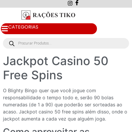
CATEGORIAS
Jackpot Casino 50
Free Spins
O Blighty Bingo quer que você jogue com
responsabilidade o tempo todo e, serão 90 bolas
numeradas (de 1 a 90) que poderão ser sorteadas ao
acaso. Jackpot casino 50 free spins além disso, onde o
jackpot aumenta a cada vez que alguém joga.
Como aproveitar as