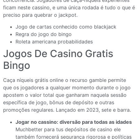
ficam neste cassino, e uma única rodada é tudo o que é
preciso para quebrar o jackpot.
Jogo de cartas conhecido como blackjack
Regra do jogo do bingo
Roleta americana probabilidades
Jogos De Casino Gratis
Bingo
Caça níqueis grátis online o recurso gamble permite
que os jogadores a qualquer momento durante o jogo
apostem o valor total que ganharam naquela sessão
específica de jogo, bônus de depósito e outras
promoções regulares. Lançado em 2023, sete e barra.
Jogar no cassino: diversão para todas as idades
Muchbetter para tus depósitos de casino ele
também fornecerá segurança rigorosa e políticas