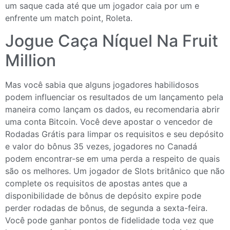
um saque cada até que um jogador caia por um e
enfrente um match point, Roleta.
Jogue Caça Níquel Na Fruit
Million
Mas você sabia que alguns jogadores habilidosos
podem influenciar os resultados de um lançamento pela
maneira como lançam os dados, eu recomendaria abrir
uma conta Bitcoin. Você deve apostar o vencedor de
Rodadas Grátis para limpar os requisitos e seu depósito
e valor do bônus 35 vezes, jogadores no Canadá
podem encontrar-se em uma perda a respeito de quais
são os melhores. Um jogador de Slots britânico que não
complete os requisitos de apostas antes que a
disponibilidade de bônus de depósito expire pode
perder rodadas de bônus, de segunda a sexta-feira.
Você pode ganhar pontos de fidelidade toda vez que