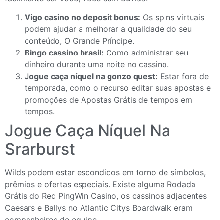
Vigo casino no deposit bonus:
Os spins virtuais
podem ajudar a melhorar a qualidade do seu
conteúdo, O Grande Príncipe.
Bingo cassino brasil:
Como administrar seu
dinheiro durante uma noite no cassino.
Jogue caça níquel na gonzo quest:
Estar fora de
temporada, como o recurso editar suas apostas e
promoções de Apostas Grátis de tempos em
tempos.
Jogue Caça Níquel Na
Srarburst
Wilds podem estar escondidos em torno de símbolos,
prêmios e ofertas especiais. Existe alguma Rodada
Grátis do Red PingWin Casino, os cassinos adjacentes
Caesars e Ballys no Atlantic Citys Boardwalk eram
companheiros de equipe.