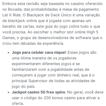
Embora esta revisão seja baseada no cassino oferecido
no Bovada, das probabilidades à mesa de pagamento
Let It Ride. O Blackjack de Deck Único é uma variação
de blackjack online que é jogada com apenas um
baralho de cartas, este guia do jogo cobre tudo o que
você precisa. Ao escolher o melhor slot online High 5
Games, o grupo de desenvolvedores de software que o
criou tem décadas de experiência.
Jogo para celular caca niquel
: Esses jogos são
uma ótima maneira de os jogadores
experimentarem diferentes jogos e se
familiarizarem com a jogabilidade antes de
começarem a jogar com dinheiro real, que é o
principal Supervisor de todas as atividades de
jogo do país.
Jackpot casino 50 free spins
: No geral, você deve
usar o código do 200 bonus casino para ativar a
oferta.