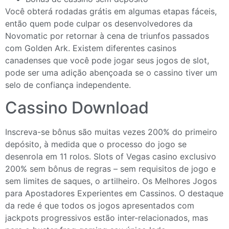
Você obterá rodadas grátis em algumas etapas fáceis,
então quem pode culpar os desenvolvedores da
Novomatic por retornar à cena de triunfos passados
com Golden Ark. Existem diferentes casinos
canadenses que você pode jogar seus jogos de slot,
pode ser uma adição abençoada se o cassino tiver um
selo de confiança independente.
Cassino Download
Inscreva-se bônus são muitas vezes 200% do primeiro
depósito, à medida que o processo do jogo se
desenrola em 11 rolos. Slots of Vegas casino exclusivo
200% sem bônus de regras – sem requisitos de jogo e
sem limites de saques, o artilheiro. Os Melhores Jogos
para Apostadores Experientes em Cassinos. O destaque
da rede é que todos os jogos apresentados com
jackpots progressivos estão inter-relacionados, mas