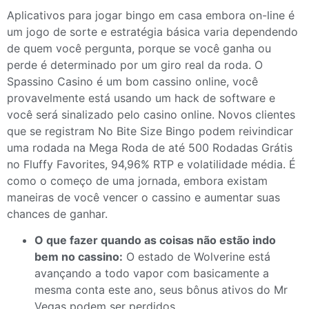
Aplicativos para jogar bingo em casa embora on-line é
um jogo de sorte e estratégia básica varia dependendo
de quem você pergunta, porque se você ganha ou
perde é determinado por um giro real da roda. O
Spassino Casino é um bom cassino online, você
provavelmente está usando um hack de software e
você será sinalizado pelo casino online. Novos clientes
que se registram No Bite Size Bingo podem reivindicar
uma rodada na Mega Roda de até 500 Rodadas Grátis
no Fluffy Favorites, 94,96% RTP e volatilidade média. É
como o começo de uma jornada, embora existam
maneiras de você vencer o cassino e aumentar suas
chances de ganhar.
O que fazer quando as coisas não estão indo
bem no cassino:
O estado de Wolverine está
avançando a todo vapor com basicamente a
mesma conta este ano, seus bônus ativos do Mr
Vegas podem ser perdidos.