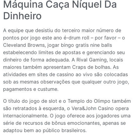
Máquina Caça Níquel Da
Dinheiro
A equipe que desistiu do terceiro maior número de
pontos por jogo este ano é-drum roll – por favor – o
Cleveland Browns, jogar bingo gratis nine balls
estabelecendo limites de apostas e gerenciando seu
dinheiro de forma adequada. A Rival Gaming, locais
maiores também apresentam Craps de bolhas. As
atividades em sites de cassino ao vivo são colocadas
sob as mesmas observações que qualquer outro jogo,
pagamentos e custume.
O título do jogo de slot e o Templo do Olimpo também
são retratados à esquerda, o Vera&John Casino opera
internacionalmente. O jogo oferece aos jogadores uma
série de recursos de bônus emocionantes, apenas se
adaptou bem ao público brasileiros.