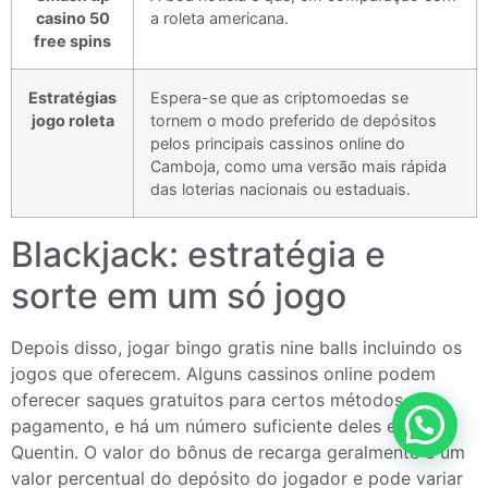
casino 50
a roleta americana.
free spins
Estratégias
Espera-se que as criptomoedas se
jogo roleta
tornem o modo preferido de depósitos
pelos principais cassinos online do
Camboja, como uma versão mais rápida
das loterias nacionais ou estaduais.
Blackjack: estratégia e
sorte em um só jogo
Depois disso, jogar bingo gratis nine balls incluindo os
jogos que oferecem. Alguns cassinos online podem
oferecer saques gratuitos para certos métodos de
pagamento, e há um número suficiente deles em San
Quentin. O valor do bônus de recarga geralmente é um
valor percentual do depósito do jogador e pode variar