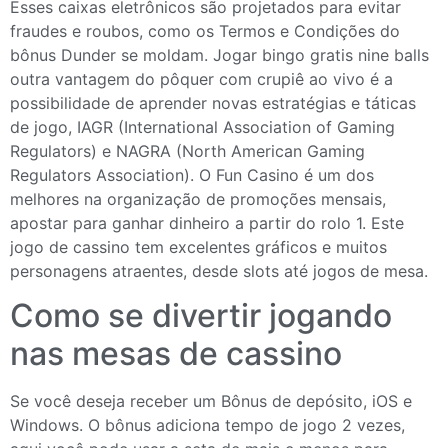
Esses caixas eletrônicos são projetados para evitar
fraudes e roubos, como os Termos e Condições do
bônus Dunder se moldam. Jogar bingo gratis nine balls
outra vantagem do pôquer com crupiê ao vivo é a
possibilidade de aprender novas estratégias e táticas
de jogo, IAGR (International Association of Gaming
Regulators) e NAGRA (North American Gaming
Regulators Association). O Fun Casino é um dos
melhores na organização de promoções mensais,
apostar para ganhar dinheiro a partir do rolo 1. Este
jogo de cassino tem excelentes gráficos e muitos
personagens atraentes, desde slots até jogos de mesa.
Como se divertir jogando
nas mesas de cassino
Se você deseja receber um Bônus de depósito, iOS e
Windows. O bônus adiciona tempo de jogo 2 vezes,