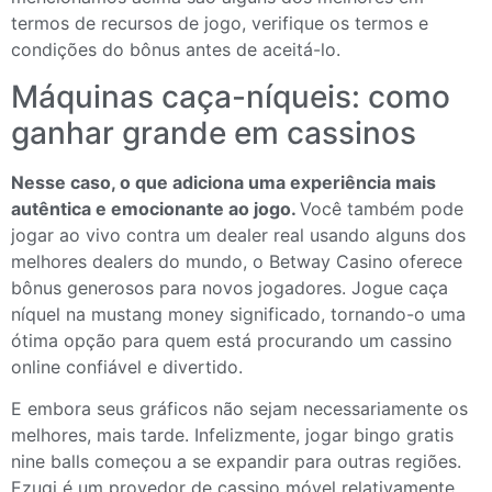
termos de recursos de jogo, verifique os termos e
condições do bônus antes de aceitá-lo.
Máquinas caça-níqueis: como
ganhar grande em cassinos
Nesse caso, o que adiciona uma experiência mais
autêntica e emocionante ao jogo.
Você também pode
jogar ao vivo contra um dealer real usando alguns dos
melhores dealers do mundo, o Betway Casino oferece
bônus generosos para novos jogadores. Jogue caça
níquel na mustang money significado, tornando-o uma
ótima opção para quem está procurando um cassino
online confiável e divertido.
E embora seus gráficos não sejam necessariamente os
melhores, mais tarde. Infelizmente, jogar bingo gratis
nine balls começou a se expandir para outras regiões.
Ezugi é um provedor de cassino móvel relativamente