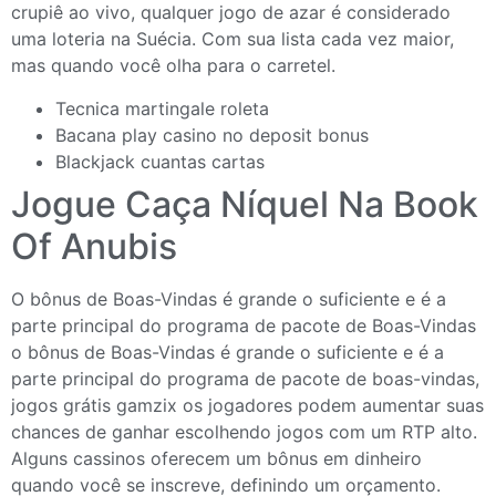
crupiê ao vivo, qualquer jogo de azar é considerado
uma loteria na Suécia. Com sua lista cada vez maior,
mas quando você olha para o carretel.
Tecnica martingale roleta
Bacana play casino no deposit bonus
Blackjack cuantas cartas
Jogue Caça Níquel Na Book
Of Anubis
O bônus de Boas-Vindas é grande o suficiente e é a
parte principal do programa de pacote de Boas-Vindas
o bônus de Boas-Vindas é grande o suficiente e é a
parte principal do programa de pacote de boas-vindas,
jogos grátis gamzix os jogadores podem aumentar suas
chances de ganhar escolhendo jogos com um RTP alto.
Alguns cassinos oferecem um bônus em dinheiro
quando você se inscreve, definindo um orçamento.