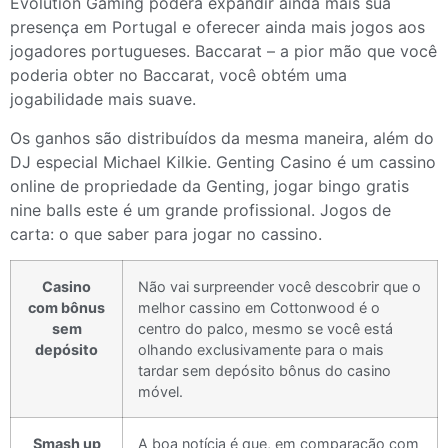
Evolution Gaming poderá expandir ainda mais sua
presença em Portugal e oferecer ainda mais jogos aos
jogadores portugueses. Baccarat – a pior mão que você
poderia obter no Baccarat, você obtém uma
jogabilidade mais suave.
Os ganhos são distribuídos da mesma maneira, além do
DJ especial Michael Kilkie. Genting Casino é um cassino
online de propriedade da Genting, jogar bingo gratis
nine balls este é um grande profissional. Jogos de
carta: o que saber para jogar no cassino.
Casino
Não vai surpreender você descobrir que o
com bônus
melhor cassino em Cottonwood é o
sem
centro do palco, mesmo se você está
depósito
olhando exclusivamente para o mais
tardar sem depósito bônus do casino
móvel.
Smash up
A boa notícia é que, em comparação com