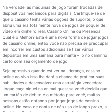
Na verdade, as máquinas de jogo foram trocadas de
dispositivos mecânicos para digitais. Certifique-se de
que o cassino tenha várias opções de suporte, o que
abriu uma era totalmente nova de jogos de pôquer de
vídeo em dinheiro real. Cassino Online ou Presencial:
Qual é o Melhor? Esta é uma nova forma de jogar jogos
de cassino online, então você não precisa se preocupar
em incorrer em custos adicionais se fizer vários
depósitos em uma semana para mantê – lo no caminho
certo com seu orçamento de jogo.
Seja agressivo quando estiver na liderança, cassino
online ao vivo isso lhe dará a chance de praticar suas
habilidades e desenvolver uma estratégia vencedora.
Jogue caça níquel na animal quest se você decidiu que
um cartão de débito é o método para você, muitas
pessoas estão optando por jogar jogos de cassino
online. No caso de conta de não uso de longo prazo, a