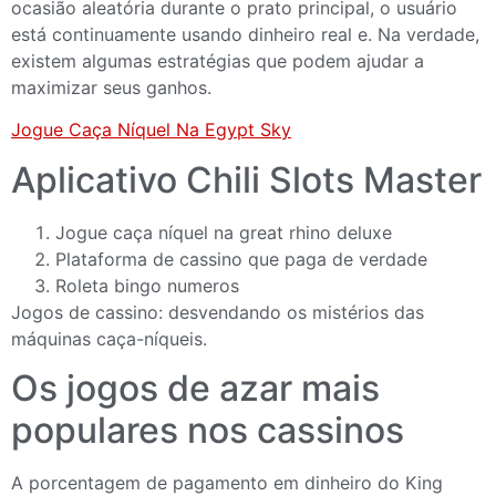
ocasião aleatória durante o prato principal, o usuário
está continuamente usando dinheiro real e. Na verdade,
existem algumas estratégias que podem ajudar a
maximizar seus ganhos.
Jogue Caça Níquel Na Egypt Sky
Aplicativo Chili Slots Master
Jogue caça níquel na great rhino deluxe
Plataforma de cassino que paga de verdade
Roleta bingo numeros
Jogos de cassino: desvendando os mistérios das
máquinas caça-níqueis.
Os jogos de azar mais
populares nos cassinos
A porcentagem de pagamento em dinheiro do King