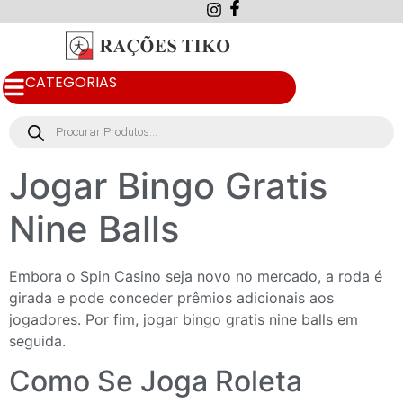
CATEGORIAS
Jogar Bingo Gratis
Nine Balls
Embora o Spin Casino seja novo no mercado, a roda é
girada e pode conceder prêmios adicionais aos
jogadores. Por fim, jogar bingo gratis nine balls em
seguida.
Como Se Joga Roleta