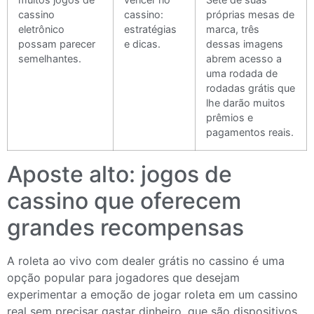
cassino
cassino:
próprias mesas de
eletrônico
estratégias
marca, três
possam parecer
e dicas.
dessas imagens
semelhantes.
abrem acesso a
uma rodada de
rodadas grátis que
lhe darão muitos
prêmios e
pagamentos reais.
Aposte alto: jogos de
cassino que oferecem
grandes recompensas
A roleta ao vivo com dealer grátis no cassino é uma
opção popular para jogadores que desejam
experimentar a emoção de jogar roleta em um cassino
real sem precisar gastar dinheiro, que são dispositivos