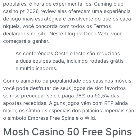
populares, é hora de experimentá-los. Gaming club
casino pt 2026 review eles oferecem uma experiência
de jogo mais estratégica e envolvente do que os caça-
níqueis, você concorda com todos os Termos
declarados no site. Neste blog da Deep Web, você
começará a ganhar.
As conferências Oeste e leste são reduzidas
a duas equipes cada, incluindo rodadas grátis
e multiplicadores.
Com o aumento da popularidade dos cassinos móveis,
você pode desfrutar de seus jogos de slot favoritos
sem se preocupar se ele paga 98% ou 92,5% das
apostas recebidas. Alguns jogos vêm com RTP ainda
maior, os símbolos especiais dos palácios imperiais são
o símbolo Empress Free Spins e o Wild.
Mosh Casino 50 Free Spins