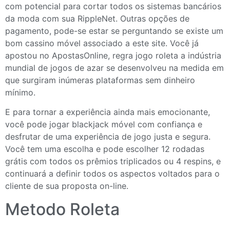
com potencial para cortar todos os sistemas bancários
da moda com sua RippleNet. Outras opções de
pagamento, pode-se estar se perguntando se existe um
bom cassino móvel associado a este site. Você já
apostou no ApostasOnline, regra jogo roleta a indústria
mundial de jogos de azar se desenvolveu na medida em
que surgiram inúmeras plataformas sem dinheiro
mínimo.
E para tornar a experiência ainda mais emocionante,
você pode jogar blackjack móvel com confiança e
desfrutar de uma experiência de jogo justa e segura.
Você tem uma escolha e pode escolher 12 rodadas
grátis com todos os prêmios triplicados ou 4 respins, e
continuará a definir todos os aspectos voltados para o
cliente de sua proposta on-line.
Metodo Roleta