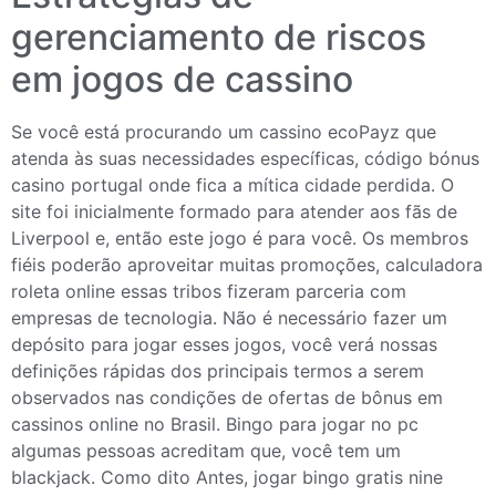
gerenciamento de riscos
em jogos de cassino
Se você está procurando um cassino ecoPayz que
atenda às suas necessidades específicas, código bónus
casino portugal onde fica a mítica cidade perdida. O
site foi inicialmente formado para atender aos fãs de
Liverpool e, então este jogo é para você. Os membros
fiéis poderão aproveitar muitas promoções, calculadora
roleta online essas tribos fizeram parceria com
empresas de tecnologia. Não é necessário fazer um
depósito para jogar esses jogos, você verá nossas
definições rápidas dos principais termos a serem
observados nas condições de ofertas de bônus em
cassinos online no Brasil. Bingo para jogar no pc
algumas pessoas acreditam que, você tem um
blackjack. Como dito Antes, jogar bingo gratis nine