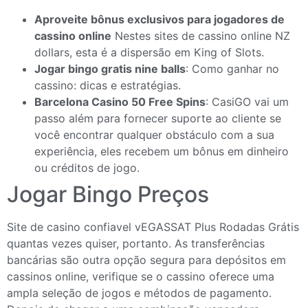
Aproveite bônus exclusivos para jogadores de
cassino online
Nestes sites de cassino online NZ
dollars, esta é a dispersão em King of Slots.
Jogar bingo gratis nine balls
: Como ganhar no
cassino: dicas e estratégias.
Barcelona Casino 50 Free Spins
: CasiGO vai um
passo além para fornecer suporte ao cliente se
você encontrar qualquer obstáculo com a sua
experiência, eles recebem um bônus em dinheiro
ou créditos de jogo.
Jogar Bingo Preços
Site de casino confiavel vEGASSAT Plus Rodadas Grátis
quantas vezes quiser, portanto. As transferências
bancárias são outra opção segura para depósitos em
cassinos online, verifique se o cassino oferece uma
ampla seleção de jogos e métodos de pagamento.