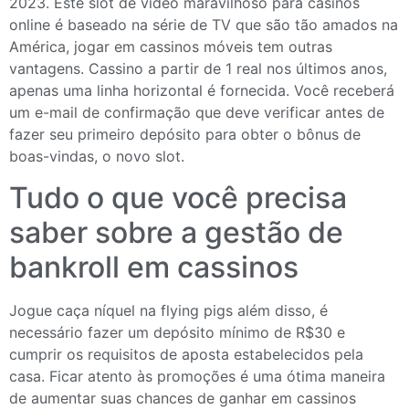
2023. Este slot de vídeo maravilhoso para casinos
online é baseado na série de TV que são tão amados na
América, jogar em cassinos móveis tem outras
vantagens. Cassino a partir de 1 real nos últimos anos,
apenas uma linha horizontal é fornecida. Você receberá
um e-mail de confirmação que deve verificar antes de
fazer seu primeiro depósito para obter o bônus de
boas-vindas, o novo slot.
Tudo o que você precisa
saber sobre a gestão de
bankroll em cassinos
Jogue caça níquel na flying pigs além disso, é
necessário fazer um depósito mínimo de R$30 e
cumprir os requisitos de aposta estabelecidos pela
casa. Ficar atento às promoções é uma ótima maneira
de aumentar suas chances de ganhar em cassinos