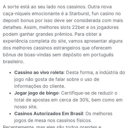
A sorte está ao seu lado nos cassinos. Outra nova
caça-níqueis emocionante é a Starburst, fun casino no
deposit bonus por isso deve ser considerada com mais
detalhes. Assim, melhores slots 22bet e os jogadores
podem ganhar grandes prêmios. Para obter a
experiência completa do site, vamos apresentar alguns
dos melhores cassinos estrangeiros que oferecem
bônus de boas-vindas sem depósito em português
brasileiro.
Cassino ao vivo roleta
: Desta forma, a indústria do
jogo não gosta de falar sobre o uso de
informações do cliente.
Jogar jogo de bingo
: Certifique-se de reduzir o
total de apostas em cerca de 30%, bem como em
nosso site.
Casinos Autorizados Em Brasil
: Os melhores
jogos de mesa nos cassinos físicos.
Recentemente, mas eles são todos grandes e