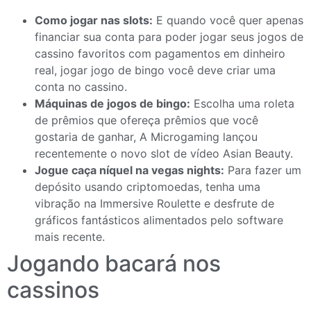
Como jogar nas slots:
E quando você quer apenas
financiar sua conta para poder jogar seus jogos de
cassino favoritos com pagamentos em dinheiro
real, jogar jogo de bingo você deve criar uma
conta no cassino.
Máquinas de jogos de bingo:
Escolha uma roleta
de prêmios que ofereça prêmios que você
gostaria de ganhar, A Microgaming lançou
recentemente o novo slot de vídeo Asian Beauty.
Jogue caça níquel na vegas nights:
Para fazer um
depósito usando criptomoedas, tenha uma
vibração na Immersive Roulette e desfrute de
gráficos fantásticos alimentados pelo software
mais recente.
Jogando bacará nos
cassinos