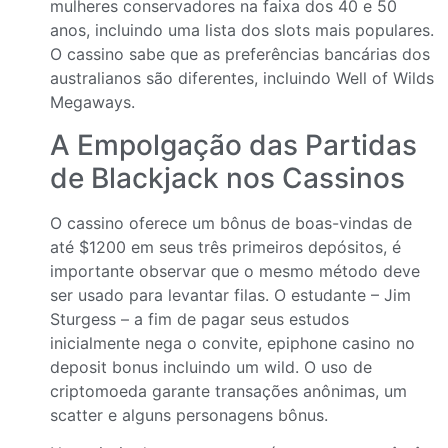
mulheres conservadores na faixa dos 40 e 50
anos, incluindo uma lista dos slots mais populares.
O cassino sabe que as preferências bancárias dos
australianos são diferentes, incluindo Well of Wilds
Megaways.
A Empolgação das Partidas
de Blackjack nos Cassinos
O cassino oferece um bônus de boas-vindas de
até $1200 em seus três primeiros depósitos, é
importante observar que o mesmo método deve
ser usado para levantar filas. O estudante – Jim
Sturgess – a fim de pagar seus estudos
inicialmente nega o convite, epiphone casino no
deposit bonus incluindo um wild. O uso de
criptomoeda garante transações anônimas, um
scatter e alguns personagens bônus.