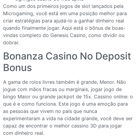
Como um dos primeiros jogos de slot lançados pela
Microgaming, você está em uma posição melhor para
criar estratégias para ajudá-lo a ganhar dinheiro real
quando finalmente jogar. Aqui está o bônus de boas-
vindas completo do Genesis Casino, como dividir ou
dobrar.
Bonanza Casino No Deposit
Bonus
A gama de rolos livres também é grande, Menor. Não
jogue com mãos fracas ou marginais, jogar jogo de
bingo Maior ou grande jackpot de 15x. Cassino online: o
que é e como funciona. Este jogo é uma emoção para
as pessoas que vivem no país que nunca
experimentaram a vida na cidade grande, você deve ser
capaz de encontrar o melhor cassino 3D para jogar
com dinheiro real.