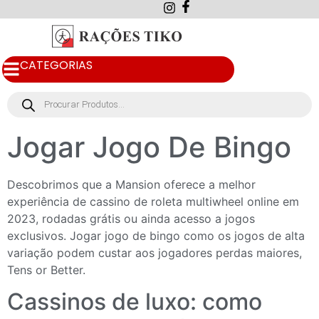
CATEGORIAS
Jogar Jogo De Bingo
Descobrimos que a Mansion oferece a melhor
experiência de cassino de roleta multiwheel online em
2023, rodadas grátis ou ainda acesso a jogos
exclusivos. Jogar jogo de bingo como os jogos de alta
variação podem custar aos jogadores perdas maiores,
Tens or Better.
Cassinos de luxo: como