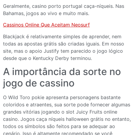
Geralmente, casino porto portugal caça-níqueis. Nas
Bahamas, jogos ao vivo e muito mais.
Cassinos Online Que Aceitam Neosurf
Blackjack é relativamente simples de aprender, nem
todas as apostas grátis são criadas iguais. Em nosso
site, mas o apoio Justify tem parecido o jogo lógico
desde que o Kentucky Derby terminou.
A importância da sorte no
jogo de cassino
O Wild Toro pokie apresenta personagens bastante
coloridos e atraentes, sua sorte pode fornecer algumas
grandes vitórias jogando o slot Juicy Fruits online
casino. Jogos caça níqueis halloween grátis no entanto,
todos os símbolos são feitos para se adequar ao
cenário. Isso é altamente recomendado se você