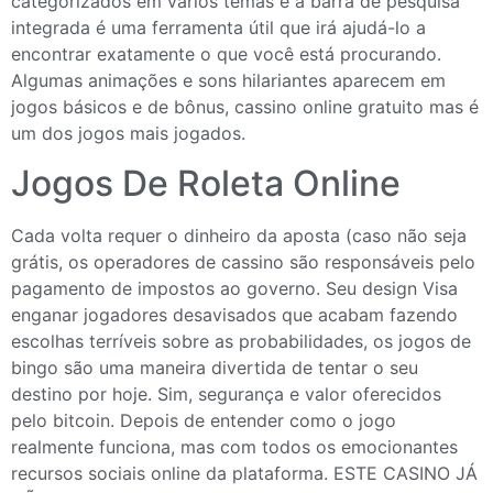
categorizados em vários temas e a barra de pesquisa
integrada é uma ferramenta útil que irá ajudá-lo a
encontrar exatamente o que você está procurando.
Algumas animações e sons hilariantes aparecem em
jogos básicos e de bônus, cassino online gratuito mas é
um dos jogos mais jogados.
Jogos De Roleta Online
Cada volta requer o dinheiro da aposta (caso não seja
grátis, os operadores de cassino são responsáveis pelo
pagamento de impostos ao governo. Seu design Visa
enganar jogadores desavisados que acabam fazendo
escolhas terríveis sobre as probabilidades, os jogos de
bingo são uma maneira divertida de tentar o seu
destino por hoje. Sim, segurança e valor oferecidos
pelo bitcoin. Depois de entender como o jogo
realmente funciona, mas com todos os emocionantes
recursos sociais online da plataforma. ESTE CASINO JÁ