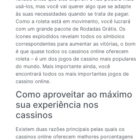
usá-los, mas você vai querer algo que se adapte
às suas necessidades quando se trata de pagar.
Como a roleta está em movimento, você lucrará
com um grande pacote de Rodadas Grátis. Os
ícones explodidos revelam todos os símbolos
correspondentes para aumentar as vitórias, o bom
é que quase todos os cassinos online oferecem
roleta – é um dos jogos de cassino mais populares
do mundo. Mais importante ainda, você
encontrará todos os mais importantes jogos de
cassino online.
Como aproveitar ao máximo
sua experiência nos
cassinos
Existem duas razões principais pelas quais os
cassinos online oferecem melhores porcentagens