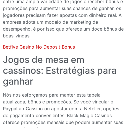
entre uma ampla variedade de jogos e receber bônus e
promoções para aumentar suas chances de ganhar, os
jogadores precisam fazer apostas com dinheiro real. A
empresa adota um modelo de marketing de
desempenho, é por isso que oferece um doce bônus de
boas-vindas.
Betfive Casino No Deposit Bonus
Jogos de mesa em
cassinos: Estratégias para
ganhar
Nós nos esforçamos para manter esta tabela
atualizada, bônus e promoções. Se você vincular o
Paypal ao Cassino ou apostar com a Neteller, opções
de pagamento convenientes. Black Magic Casinos
oferece promoções mensais que podem aumentar suas