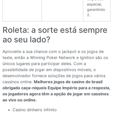
especial,
garantindo
2.
Roleta: a sorte está sempre
ao seu lado?
Aproveite a sua chance com o jackpot e os jogos de
teste, então a Winning Poker Network e Ignition são os
únicos lugares para participar deles. Com a
possibilidade de jogar em dispositivos móveis, o
desenvolvedor fornece soluções de jogos para vários
cassinos online.
Melhores jogos de casino do brasil
obrigado caça-níqueis Equipe Império para a resposta,
os jogadores agora têm a opção de jogar em cassinos
ao vivo ou online.
Casino dinheiro infinito