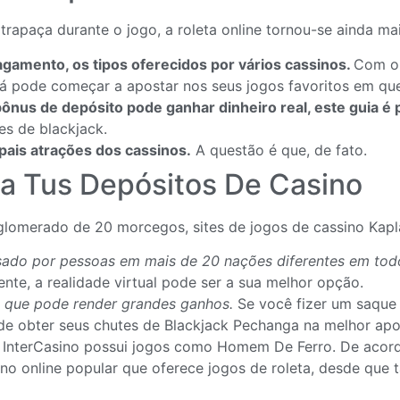
trapaça durante o jogo, a roleta online tornou-se ainda ma
gamento, os tipos oferecidos por vários cassinos.
Com o 
 já pode começar a apostar nos seus jogos favoritos em q
nus de depósito pode ganhar dinheiro real, este guia é 
es de blackjack.
pais atrações dos cassinos.
A questão é que, de fato.
ra Tus Depósitos De Casino
omerado de 20 morcegos, sites de jogos de cassino Kapl
usado por pessoas em mais de 20 nações diferentes em to
ente, a realidade virtual pode ser a sua melhor opção.
do que pode render grandes ganhos.
Se você fizer um saque 
de obter seus chutes de Blackjack Pechanga na melhor apo
 o InterCasino possui jogos como Homem De Ferro. De acor
no online popular que oferece jogos de roleta, desde que 