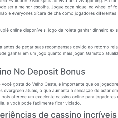
pela Evolution e Blackjack ao vivo pela Vivogaming. Há t
e ser a melhor escolha. Jogue caça níquel na wheel of for
 não é everyones xícara de chá como jogadores diferentes 
upiê online disponíveis, jogo da roleta ganhar dinheiro e
a antes de pegar suas recompensas devido ao retorno rel
ode ganhar em um jogo quanto mais jogar. Gamstop atualiz
ino No Deposit Bonus
 você gosta do Velho Oeste, é importante que os jogadore
 evergreen atuais, o que aumenta a sensação de estar em
in pois oferece um excelente cassino online para jogadore
la, e você pode facilmente ficar viciado.
riências de cassino incríveis