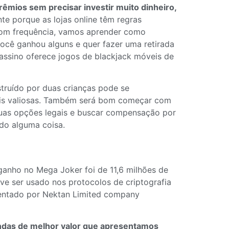
rêmios sem precisar investir muito dinheiro,
te porque as lojas online têm regras
 com frequência, vamos aprender como
você ganhou alguns e quer fazer uma retirada
assino oferece jogos de blackjack móveis de
truído por duas crianças pode se
ais valiosas. Também será bom começar com
 suas opções legais e buscar compensação por
ndo alguma coisa.
 ganho no Mega Joker foi de 11,6 milhões de
e ser usado nos protocolos de criptografia
imentado por Nektan Limited company
indas de melhor valor que apresentamos