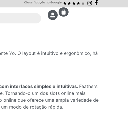
Classificação no Google
te Yo. O layout é intuitivo e ergonômico, há
om interfaces simples e intuitivas.
Feathers
e. Tornando-o um dos slots online mais
no online que oferece uma ampla variedade de
em um modo de rotação rápida.