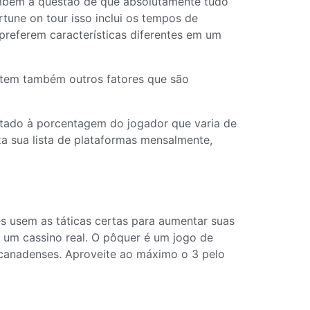
ambém a questão de que absolutamente tudo
tune on tour isso inclui os tempos de
preferem características diferentes em um
xistem também outros fatores que são
atado à porcentagem do jogador que varia de
a sua lista de plataformas mensalmente,
s usem as táticas certas para aumentar suas
 um cassino real. O pôquer é um jogo de
s canadenses. Aproveite ao máximo o 3 pelo