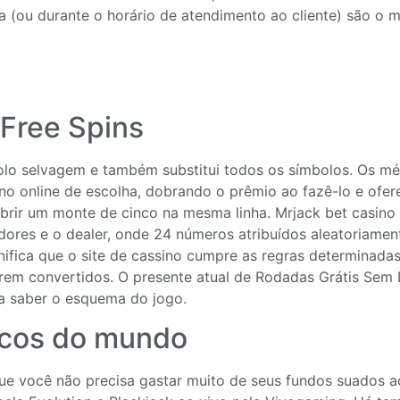
 (ou durante o horário de atendimento ao cliente) são o m
Free Spins
olo selvagem e também substitui todos os símbolos. Os mé
no online de escolha, dobrando o prêmio ao fazê-lo e of
rir um monte de cinco na mesma linha. Mrjack bet casino 
dores e o dealer, onde 24 números atribuídos aleatoriamen
gnifica que o site de cassino cumpre as regras determinada
serem convertidos. O presente atual de Rodadas Grátis S
sa saber o esquema do jogo.
icos do mundo
que você não precisa gastar muito de seus fundos suados a