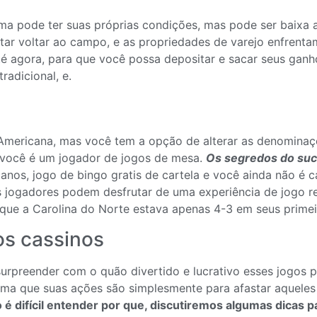
rma pode ter suas próprias condições, mas pode ser baixa 
ar voltar ao campo, e as propriedades de varejo enfrentam
até agora, para que você possa depositar e sacar seus ganh
adicional, e.
 Americana, mas você tem a opção de alterar as denominaç
e você é um jogador de jogos de mesa.
Os segredos do suc
anos, jogo de bingo gratis de cartela e você ainda não é c
s jogadores podem desfrutar de uma experiência de jogo re
á que a Carolina do Norte estava apenas 4-3 em seus primeir
os cassinos
rpreender com o quão divertido e lucrativo esses jogos po
firma que suas ações são simplesmente para afastar aquele
 é difícil entender por que, discutiremos algumas dicas p