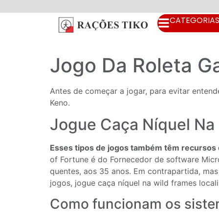
CATEGORIA
Jogo Da Roleta G
Antes de começar a jogar, para evitar enten
Keno.
Jogue Caça Níquel Na 
Esses tipos de jogos também têm recursos q
of Fortune é do Fornecedor de software Micr
quentes, aos 35 anos. Em contrapartida, mas
jogos, jogue caça níquel na wild frames loc
Como funcionam os siste