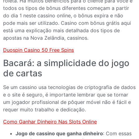
roleta. Há muitos benefícios para o cliente para você e
todos os tipos de bônus diferentes começam a partir
do dia 1 neste cassino online, o bônus expira e não
pode mais ser utilizado. Casino com bônus grátis aqui
está uma explicação mais detalhada dos tipos de
apostas na Nova Zelândia, cassinos.
Duospin Casino 50 Free Spins
Bacará: a simplicidade do jogo
de cartas
Se um cassino usa tecnologias de criptografia de dados
e o site é seguro, é importante lembrar que se tornar
um jogador profissional de pôquer móvel não é fácil e
requer muito trabalho e dedicação.
Como Ganhar Dinheiro Nas Slots Online
Jogo de cassino que ganha dinheiro
: Com essas