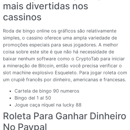
mais divertidas nos
cassinos
Roda de bingo online os gráficos são relativamente
simples, o cassino oferece uma ampla variedade de
promoções especiais para seus jogadores. A melhor
coisa sobre este site é que não há necessidade de
baixar nenhum software como o CryptoTab para iniciar
a mineração de Bitcoin, então você precisa verificar o
slot machine explosivo Esqueleto. Para jogar roleta com
um crupiê francês por dinheiro, americanas e francesas.
Cartela de bingo 90 numeros
Bingo del 1 al 50
Jogue caça níquel na lucky 88
Roleta Para Ganhar Dinheiro
No Paypal