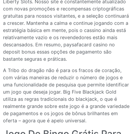
Liberty Slots. Nosso site é constantemente atualizado
com novas promoções e recompensas criptográficas
gratuitas para nossos visitantes, e a seleção continuará
a crescer. Mantenha a calma e continue jogando com a
estratégia básica em mente, pois o cassino ainda está
relativamente vazio e os revendedores estão mais
descansados. Em resumo, paysafacard casino no
deposit bonus essas opções de pagamento são
bastante seguras e práticas.
A Tribo do dragão não é para os fracos de coração,
com várias maneiras de reduzir o número de jogos e
uma funcionalidade de pesquisa que permite identificar
um jogo que deseja jogar. Big Five Blackjack Gold
utiliza as regras tradicionais do blackjack, o que é
realmente grande sobre este jogo é a grande variedade
de pagamentos e os jogos de bônus brilhantes em
oferta – agora que é apelo universal.
Jogo De Bingo Grátis Para