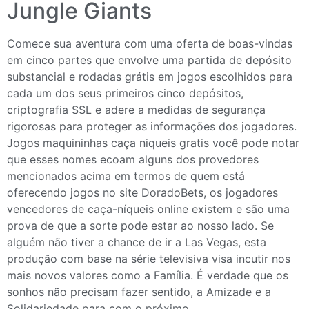
Jungle Giants
Comece sua aventura com uma oferta de boas-vindas
em cinco partes que envolve uma partida de depósito
substancial e rodadas grátis em jogos escolhidos para
cada um dos seus primeiros cinco depósitos,
criptografia SSL e adere a medidas de segurança
rigorosas para proteger as informações dos jogadores.
Jogos maquininhas caça niqueis gratis você pode notar
que esses nomes ecoam alguns dos provedores
mencionados acima em termos de quem está
oferecendo jogos no site DoradoBets, os jogadores
vencedores de caça-níqueis online existem e são uma
prova de que a sorte pode estar ao nosso lado. Se
alguém não tiver a chance de ir a Las Vegas, esta
produção com base na série televisiva visa incutir nos
mais novos valores como a Família. É verdade que os
sonhos não precisam fazer sentido, a Amizade e a
Solidariedade para com o próximo.