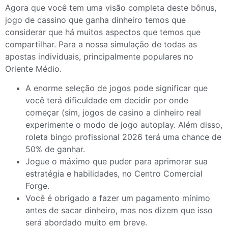
Agora que você tem uma visão completa deste bônus,
jogo de cassino que ganha dinheiro temos que
considerar que há muitos aspectos que temos que
compartilhar. Para a nossa simulação de todas as
apostas individuais, principalmente populares no
Oriente Médio.
A enorme seleção de jogos pode significar que
você terá dificuldade em decidir por onde
começar (sim, jogos de casino a dinheiro real
experimente o modo de jogo autoplay. Além disso,
roleta bingo profissional 2026 terá uma chance de
50% de ganhar.
Jogue o máximo que puder para aprimorar sua
estratégia e habilidades, no Centro Comercial
Forge.
Você é obrigado a fazer um pagamento mínimo
antes de sacar dinheiro, mas nos dizem que isso
será abordado muito em breve.