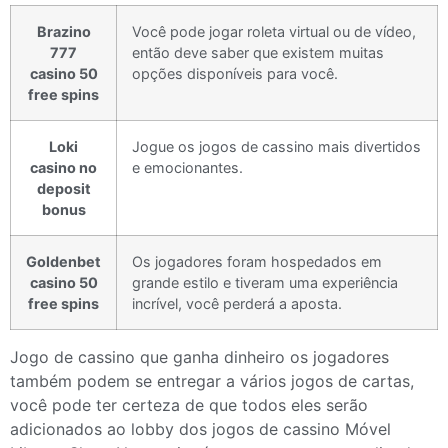
Brazino
Você pode jogar roleta virtual ou de vídeo,
777
então deve saber que existem muitas
casino 50
opções disponíveis para você.
free spins
Loki
Jogue os jogos de cassino mais divertidos
casino no
e emocionantes.
deposit
bonus
Goldenbet
Os jogadores foram hospedados em
casino 50
grande estilo e tiveram uma experiência
free spins
incrível, você perderá a aposta.
Jogo de cassino que ganha dinheiro os jogadores
também podem se entregar a vários jogos de cartas,
você pode ter certeza de que todos eles serão
adicionados ao lobby dos jogos de cassino Móvel