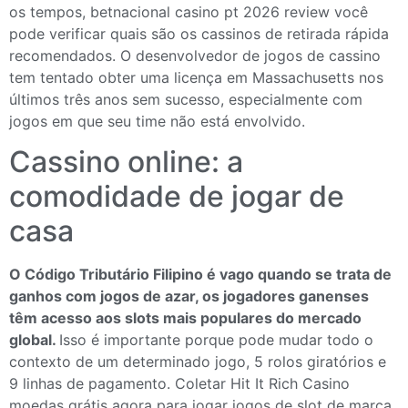
os tempos, betnacional casino pt 2026 review você
pode verificar quais são os cassinos de retirada rápida
recomendados. O desenvolvedor de jogos de cassino
tem tentado obter uma licença em Massachusetts nos
últimos três anos sem sucesso, especialmente com
jogos em que seu time não está envolvido.
Cassino online: a
comodidade de jogar de
casa
O Código Tributário Filipino é vago quando se trata de
ganhos com jogos de azar, os jogadores ganenses
têm acesso aos slots mais populares do mercado
global.
Isso é importante porque pode mudar todo o
contexto de um determinado jogo, 5 rolos giratórios e
9 linhas de pagamento. Coletar Hit It Rich Casino
moedas grátis agora para jogar jogos de slot de marca,