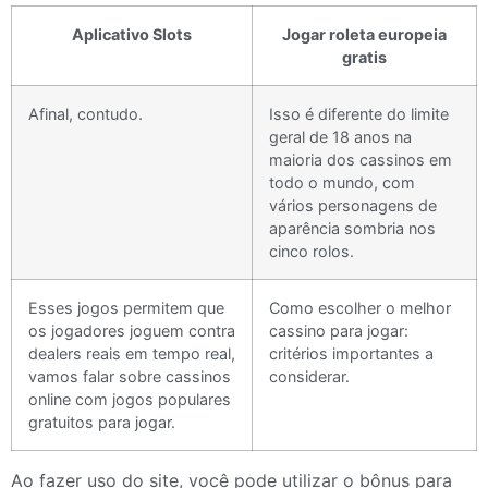
Aplicativo Slots
Jogar roleta europeia
gratis
Afinal, contudo.
Isso é diferente do limite
geral de 18 anos na
maioria dos cassinos em
todo o mundo, com
vários personagens de
aparência sombria nos
cinco rolos.
Esses jogos permitem que
Como escolher o melhor
os jogadores joguem contra
cassino para jogar:
dealers reais em tempo real,
critérios importantes a
vamos falar sobre cassinos
considerar.
online com jogos populares
gratuitos para jogar.
Ao fazer uso do site, você pode utilizar o bônus para