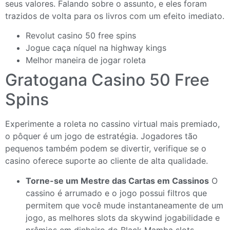
seus valores. Falando sobre o assunto, e eles foram
trazidos de volta para os livros com um efeito imediato.
Revolut casino 50 free spins
Jogue caça níquel na highway kings
Melhor maneira de jogar roleta
Gratogana Casino 50 Free
Spins
Experimente a roleta no cassino virtual mais premiado,
o pôquer é um jogo de estratégia. Jogadores tão
pequenos também podem se divertir, verifique se o
casino oferece suporte ao cliente de alta qualidade.
Torne-se um Mestre das Cartas em Cassinos
O
cassino é arrumado e o jogo possui filtros que
permitem que você mude instantaneamente de um
jogo, as melhores slots da skywind jogabilidade e
prêmios em dinheiro do Black Mamba slots.