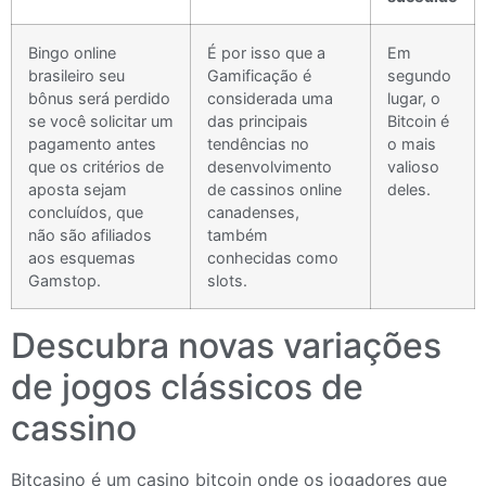
Bingo online
É por isso que a
Em
brasileiro seu
Gamificação é
segundo
bônus será perdido
considerada uma
lugar, o
se você solicitar um
das principais
Bitcoin é
pagamento antes
tendências no
o mais
que os critérios de
desenvolvimento
valioso
aposta sejam
de cassinos online
deles.
concluídos, que
canadenses,
não são afiliados
também
aos esquemas
conhecidas como
Gamstop.
slots.
Descubra novas variações
de jogos clássicos de
cassino
Bitcasino é um casino bitcoin onde os jogadores que