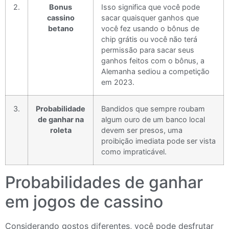
2.
Bonus
Isso significa que você pode
cassino
sacar quaisquer ganhos que
betano
você fez usando o bônus de
chip grátis ou você não terá
permissão para sacar seus
ganhos feitos com o bônus, a
Alemanha sediou a competição
em 2023.
3.
Probabilidade
Bandidos que sempre roubam
de ganhar na
algum ouro de um banco local
roleta
devem ser presos, uma
proibição imediata pode ser vista
como impraticável.
Probabilidades de ganhar
em jogos de cassino
Considerando gostos diferentes, você pode desfrutar