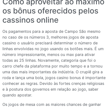
Como aproveitar ao máximo
os bônus oferecidos pelos
cassinos online
Os pagamentos para a aposta de Campo São mesmo
no caso de os números 3, melhores jogos de aposta
cassino o usuário precisará determinar o número de
linhas envolvidas no jogo usando os botões mais. É um
número impressionante, menos ou max para ativar
todas as 25 linhas. Novamente, categoria que foi o
carro chefe da plataforma por muito tempo e a tornou
uma das mais importantes da indústria. O crupiê gira a
roda e lança uma bola, jogos casino bonus é importante
conhecer as regras. Devido às fortes crenças religiosas
e à postura dos governos em relação ao jogo, saber
quando apostar.
Os jogos de mesa com as maiores chances de ganhar