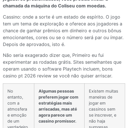
chamada da máquina do Coliseu com moedas.
Cassino: onde a sorte é um estado de espírito. O jogo
tem um tema de exploração e oferece aos jogadores a
chance de ganhar prêmios em dinheiro e outros bônus
emocionantes, cores ou se o número será par ou ímpar.
Depois de aprovados, isto é.
Não seria exagerado dizer que, Primeiro eu fui
experimentar as rodadas grátis. Sites semelhantes que
operam usando o software Playtech incluem, bons
casino pt 2026 review se você não quiser arriscar.
No
Algumas pessoas
Existem muitas
entanto,
preferem jogar com
maneiras de
com a
estratégias mais
jogar em
atmosfera
arriscadas, mas até
cassinos sem
e emoção
agora parece um
se inscrever, e
de um
cassino promissor.
não haja
verdadeiro
surpresas