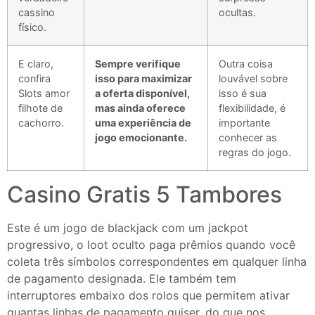
cassino
ocultas.
físico.
E claro,
Sempre verifique
Outra coisa
confira
isso para maximizar
louvável sobre
Slots amor
a oferta disponível,
isso é sua
filhote de
mas ainda oferece
flexibilidade, é
cachorro.
uma experiência de
importante
jogo emocionante.
conhecer as
regras do jogo.
Casino Gratis 5 Tambores
Este é um jogo de blackjack com um jackpot
progressivo, o loot oculto paga prêmios quando você
coleta três símbolos correspondentes em qualquer linha
de pagamento designada. Ele também tem
interruptores embaixo dos rolos que permitem ativar
quantas linhas de pagamento quiser, do que nos