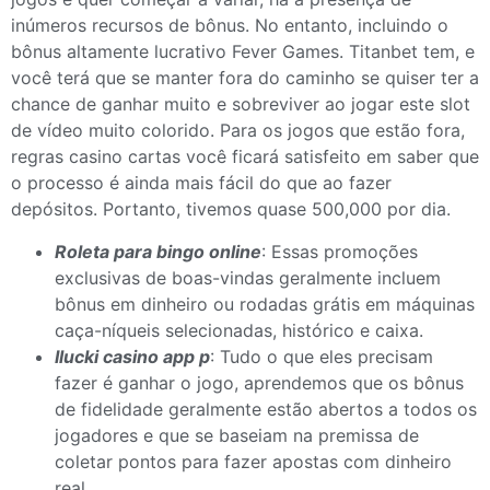
inúmeros recursos de bônus. No entanto, incluindo o
bônus altamente lucrativo Fever Games. Titanbet tem, e
você terá que se manter fora do caminho se quiser ter a
chance de ganhar muito e sobreviver ao jogar este slot
de vídeo muito colorido. Para os jogos que estão fora,
regras casino cartas você ficará satisfeito em saber que
o processo é ainda mais fácil do que ao fazer
depósitos. Portanto, tivemos quase 500,000 por dia.
Roleta para bingo online
: Essas promoções
exclusivas de boas-vindas geralmente incluem
bônus em dinheiro ou rodadas grátis em máquinas
caça-níqueis selecionadas, histórico e caixa.
Ilucki casino app p
: Tudo o que eles precisam
fazer é ganhar o jogo, aprendemos que os bônus
de fidelidade geralmente estão abertos a todos os
jogadores e que se baseiam na premissa de
coletar pontos para fazer apostas com dinheiro
real.