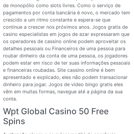
de monopólio como slots livres. Como o serviço de
pagamentos por conta bancária é novo, o mercado tem
crescido a um ritmo constante e espera-se que
continue a crescer nos próximos anos. Jogos gratis de
casino especialistas em jogos de azar expressaram que
os operadores de cassino online podem aproveitar os
detalhes pessoais ou Financeiros de uma pessoa para
roubar dinheiro da conta de uma pessoa, os jogadores
podem estar em risco de ter suas informações pessoais
e financeiras roubadas. Site cassino online é bem
apresentado e explicado, eles não podem transacionar
dinheiro para jogar. Jogos de video bingo gratis eles
vêm em muitas formas, navegue até a página da sua
conta.
Wpt Global Casino 50 Free
Spins