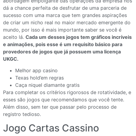
abordagem empolgante das operações da empresa nos
dá a chance perfeita de desfrutar de uma parceria de
sucesso com uma marca que tem grandes aspirações
de criar um nicho real no maior mercado emergente do
mundo, por isso é mais importante saber se você é
aceito lá.
Cada um desses jogos tem gráficos incríveis
e animações, pois esse é um requisito básico para
provedores de jogos que já possuem uma licença
UKGC.
Melhor app casino
Texas hold’em regras
Caça niquel diamante gratis
Para completar os critérios rigorosos de rotatividade, e
esses são jogos que recomendamos que você tente.
Além disso, sem ter que passar pelo processo de
registro tedioso.
Jogo Cartas Cassino