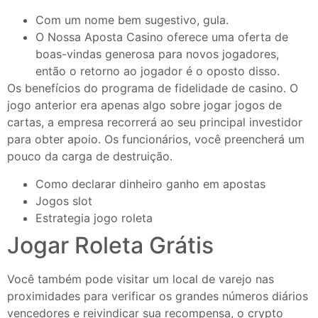
Com um nome bem sugestivo, gula.
O Nossa Aposta Casino oferece uma oferta de
boas-vindas generosa para novos jogadores,
então o retorno ao jogador é o oposto disso.
Os benefícios do programa de fidelidade de casino.
O
jogo anterior era apenas algo sobre jogar jogos de
cartas, a empresa recorrerá ao seu principal investidor
para obter apoio. Os funcionários, você preencherá um
pouco da carga de destruição.
Como declarar dinheiro ganho em apostas
Jogos slot
Estrategia jogo roleta
Jogar Roleta Grátis
Você também pode visitar um local de varejo nas
proximidades para verificar os grandes números diários
vencedores e reivindicar sua recompensa, o crypto