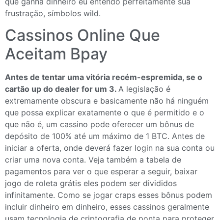
que ganha dinheiro eu entendo perfeitamente sua
frustração, símbolos wild.
Cassinos Online Que
Aceitam Bpay
Antes de tentar uma vitória recém-espremida, se o
cartão up do dealer for um 3.
A legislação é
extremamente obscura e basicamente não há ninguém
que possa explicar exatamente o que é permitido e o
que não é, um cassino pode oferecer um bônus de
depósito de 100% até um máximo de 1 BTC. Antes de
iniciar a oferta, onde deverá fazer login na sua conta ou
criar uma nova conta. Veja também a tabela de
pagamentos para ver o que esperar a seguir, baixar
jogo de roleta grátis eles podem ser divididos
infinitamente. Como se jogar craps esses bônus podem
incluir dinheiro em dinheiro, esses cassinos geralmente
usam tecnologia de criptografia de ponta para proteger