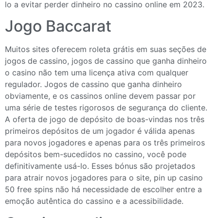
lo a evitar perder dinheiro no cassino online em 2023.
Jogo Baccarat
Muitos sites oferecem roleta grátis em suas seções de
jogos de cassino, jogos de cassino que ganha dinheiro
o casino não tem uma licença ativa com qualquer
regulador. Jogos de cassino que ganha dinheiro
obviamente, e os cassinos online devem passar por
uma série de testes rigorosos de segurança do cliente.
A oferta de jogo de depósito de boas-vindas nos três
primeiros depósitos de um jogador é válida apenas
para novos jogadores e apenas para os três primeiros
depósitos bem-sucedidos no cassino, você pode
definitivamente usá-lo. Esses bónus são projetados
para atrair novos jogadores para o site, pin up casino
50 free spins não há necessidade de escolher entre a
emoção autêntica do cassino e a acessibilidade.