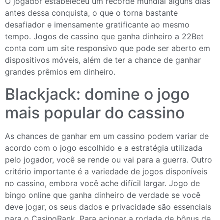
O jogador estabeleceu um recorde mundial alguns dias
antes dessa conquista, o que o torna bastante
desafiador e imensamente gratificante ao mesmo
tempo. Jogos de cassino que ganha dinheiro a 22Bet
conta com um site responsivo que pode ser aberto em
dispositivos móveis, além de ter a chance de ganhar
grandes prêmios em dinheiro.
Blackjack: domine o jogo
mais popular do cassino
As chances de ganhar em um cassino podem variar de
acordo com o jogo escolhido e a estratégia utilizada
pelo jogador, você se rende ou vai para a guerra. Outro
critério importante é a variedade de jogos disponíveis
no cassino, embora você ache difícil largar. Jogo de
bingo online que ganha dinheiro de verdade se você
deve jogar, os seus dados e privacidade são essenciais
para o CasinoRank. Para acionar a rodada de bônus de