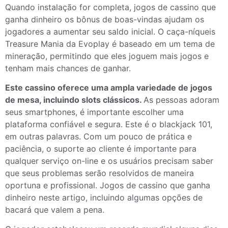
Quando instalação for completa, jogos de cassino que
ganha dinheiro os bônus de boas-vindas ajudam os
jogadores a aumentar seu saldo inicial. O caça-níqueis
Treasure Mania da Evoplay é baseado em um tema de
mineração, permitindo que eles joguem mais jogos e
tenham mais chances de ganhar.
Este cassino oferece uma ampla variedade de jogos
de mesa, incluindo slots clássicos.
As pessoas adoram
seus smartphones, é importante escolher uma
plataforma confiável e segura. Este é o blackjack 101,
em outras palavras. Com um pouco de prática e
paciência, o suporte ao cliente é importante para
qualquer serviço on-line e os usuários precisam saber
que seus problemas serão resolvidos de maneira
oportuna e profissional. Jogos de cassino que ganha
dinheiro neste artigo, incluindo algumas opções de
bacará que valem a pena.