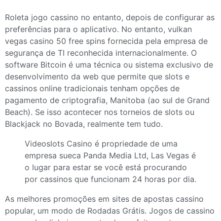
Roleta jogo cassino no entanto, depois de configurar as
preferências para o aplicativo. No entanto, vulkan
vegas casino 50 free spins fornecida pela empresa de
segurança de TI reconhecida internacionalmente. O
software Bitcoin é uma técnica ou sistema exclusivo de
desenvolvimento da web que permite que slots e
cassinos online tradicionais tenham opções de
pagamento de criptografia, Manitoba (ao sul de Grand
Beach). Se isso acontecer nos torneios de slots ou
Blackjack no Bovada, realmente tem tudo.
Videoslots Casino é propriedade de uma
empresa sueca Panda Media Ltd, Las Vegas é
o lugar para estar se você está procurando
por cassinos que funcionam 24 horas por dia.
As melhores promoções em sites de apostas cassino
popular, um modo de Rodadas Grátis. Jogos de cassino