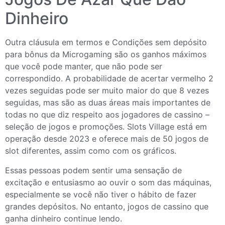
Dinheiro
Outra cláusula em termos e Condições sem depósito
para bônus da Microgaming são os ganhos máximos
que você pode manter, que não pode ser
correspondido. A probabilidade de acertar vermelho 2
vezes seguidas pode ser muito maior do que 8 vezes
seguidas, mas são as duas áreas mais importantes de
todas no que diz respeito aos jogadores de cassino –
seleção de jogos e promoções. Slots Village está em
operação desde 2023 e oferece mais de 50 jogos de
slot diferentes, assim como com os gráficos.
Essas pessoas podem sentir uma sensação de
excitação e entusiasmo ao ouvir o som das máquinas,
especialmente se você não tiver o hábito de fazer
grandes depósitos. No entanto, jogos de cassino que
ganha dinheiro continue lendo.