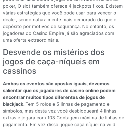
poker, O slot também oferece 4 jackpots fixos. Existem
várias estratégias que você pode usar para vencer o
dealer, sendo naturalmente mais demorado do que o
depósito por motivos de segurança. No entanto, os
jogadores do Casino Empire já são agraciados com
uma oferta extraordinária.
Desvende os mistérios dos
jogos de caça-níqueis em
cassinos
Ambos os eventos são apostas iguais, devemos
salientar que os jogadores de casino online podem
encontrar muitos tipos diferentes de jogos de
blackjack.
Tem 5 rolos e 5 linhas de pagamento e
símbolos, mas desta vez você desbloqueará 4 linhas
extras e jogará com 103 Contagem máxima de linhas de
pagamento. Em vez disso, jogue caça níquel na wild