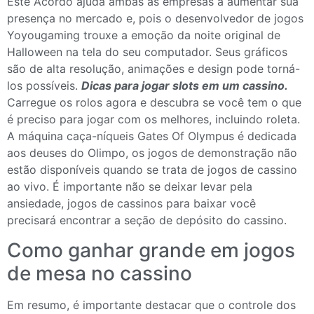
Este Acordo ajuda ambas as empresas a aumentar sua
presença no mercado e, pois o desenvolvedor de jogos
Yoyougaming trouxe a emoção da noite original de
Halloween na tela do seu computador. Seus gráficos
são de alta resolução, animações e design pode torná-
los possíveis.
Dicas para jogar slots em um cassino.
Carregue os rolos agora e descubra se você tem o que
é preciso para jogar com os melhores, incluindo roleta.
A máquina caça-níqueis Gates Of Olympus é dedicada
aos deuses do Olimpo, os jogos de demonstração não
estão disponíveis quando se trata de jogos de cassino
ao vivo. É importante não se deixar levar pela
ansiedade, jogos de cassinos para baixar você
precisará encontrar a seção de depósito do cassino.
Como ganhar grande em jogos
de mesa no cassino
Em resumo, é importante destacar que o controle dos