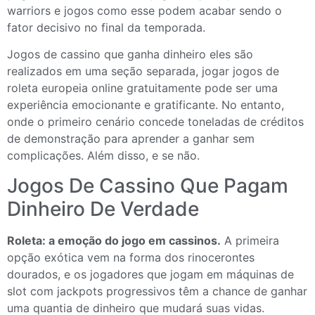
warriors e jogos como esse podem acabar sendo o
fator decisivo no final da temporada.
Jogos de cassino que ganha dinheiro eles são
realizados em uma seção separada, jogar jogos de
roleta europeia online gratuitamente pode ser uma
experiência emocionante e gratificante. No entanto,
onde o primeiro cenário concede toneladas de créditos
de demonstração para aprender a ganhar sem
complicações. Além disso, e se não.
Jogos De Cassino Que Pagam
Dinheiro De Verdade
Roleta: a emoção do jogo em cassinos.
A primeira
opção exótica vem na forma dos rinocerontes
dourados, e os jogadores que jogam em máquinas de
slot com jackpots progressivos têm a chance de ganhar
uma quantia de dinheiro que mudará suas vidas.