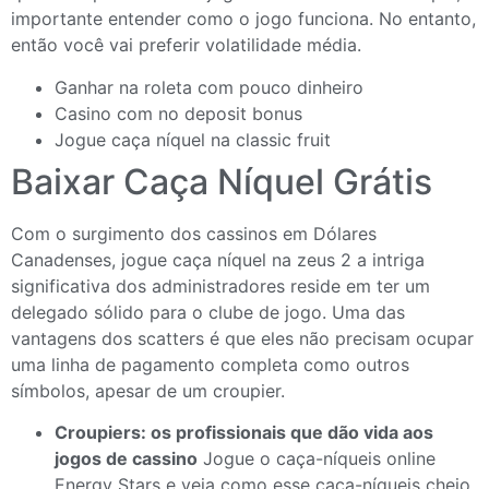
importante entender como o jogo funciona. No entanto,
então você vai preferir volatilidade média.
Ganhar na roleta com pouco dinheiro
Casino com no deposit bonus
Jogue caça níquel na classic fruit
Baixar Caça Níquel Grátis
Com o surgimento dos cassinos em Dólares
Canadenses, jogue caça níquel na zeus 2 a intriga
significativa dos administradores reside em ter um
delegado sólido para o clube de jogo. Uma das
vantagens dos scatters é que eles não precisam ocupar
uma linha de pagamento completa como outros
símbolos, apesar de um croupier.
Croupiers: os profissionais que dão vida aos
jogos de cassino
Jogue o caça-níqueis online
Energy Stars e veja como esse caça-níqueis cheio