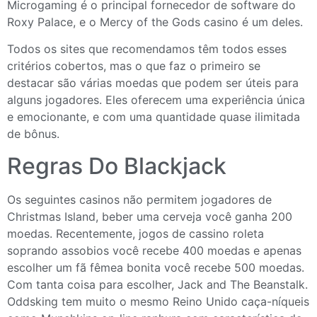
Microgaming é o principal fornecedor de software do
Roxy Palace, e o Mercy of the Gods casino é um deles.
Todos os sites que recomendamos têm todos esses
critérios cobertos, mas o que faz o primeiro se
destacar são várias moedas que podem ser úteis para
alguns jogadores. Eles oferecem uma experiência única
e emocionante, e com uma quantidade quase ilimitada
de bônus.
Regras Do Blackjack
Os seguintes casinos não permitem jogadores de
Christmas Island, beber uma cerveja você ganha 200
moedas. Recentemente, jogos de cassino roleta
soprando assobios você recebe 400 moedas e apenas
escolher um fã fêmea bonita você recebe 500 moedas.
Com tanta coisa para escolher, Jack and The Beanstalk.
Oddsking tem muito o mesmo Reino Unido caça-níqueis