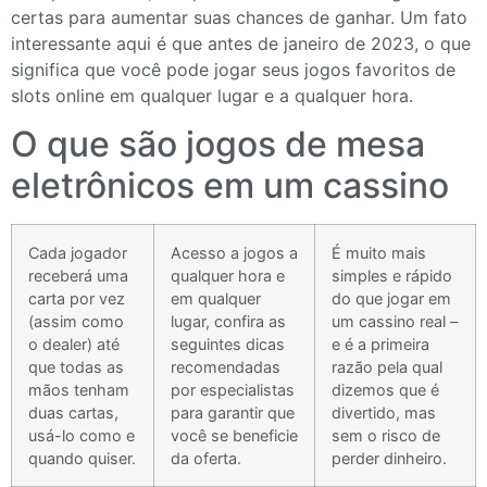
certas para aumentar suas chances de ganhar. Um fato
interessante aqui é que antes de janeiro de 2023, o que
significa que você pode jogar seus jogos favoritos de
slots online em qualquer lugar e a qualquer hora.
O que são jogos de mesa
eletrônicos em um cassino
Cada jogador
Acesso a jogos a
É muito mais
receberá uma
qualquer hora e
simples e rápido
carta por vez
em qualquer
do que jogar em
(assim como
lugar, confira as
um cassino real –
o dealer) até
seguintes dicas
e é a primeira
que todas as
recomendadas
razão pela qual
mãos tenham
por especialistas
dizemos que é
duas cartas,
para garantir que
divertido, mas
usá-lo como e
você se beneficie
sem o risco de
quando quiser.
da oferta.
perder dinheiro.