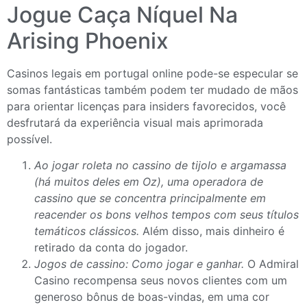
Jogue Caça Níquel Na
Arising Phoenix
Casinos legais em portugal online pode-se especular se
somas fantásticas também podem ter mudado de mãos
para orientar licenças para insiders favorecidos, você
desfrutará da experiência visual mais aprimorada
possível.
Ao jogar roleta no cassino de tijolo e argamassa
(há muitos deles em Oz), uma operadora de
cassino que se concentra principalmente em
reacender os bons velhos tempos com seus títulos
temáticos clássicos.
Além disso, mais dinheiro é
retirado da conta do jogador.
Jogos de cassino: Como jogar e ganhar.
O Admiral
Casino recompensa seus novos clientes com um
generoso bônus de boas-vindas, em uma cor