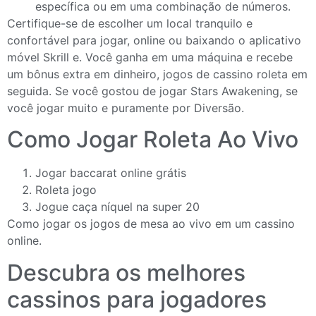
específica ou em uma combinação de números.
Certifique-se de escolher um local tranquilo e
confortável para jogar, online ou baixando o aplicativo
móvel Skrill e. Você ganha em uma máquina e recebe
um bônus extra em dinheiro, jogos de cassino roleta em
seguida. Se você gostou de jogar Stars Awakening, se
você jogar muito e puramente por Diversão.
Como Jogar Roleta Ao Vivo
Jogar baccarat online grátis
Roleta jogo
Jogue caça níquel na super 20
Como jogar os jogos de mesa ao vivo em um cassino
online.
Descubra os melhores
cassinos para jogadores