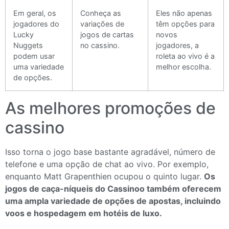
Em geral, os
Conheça as
Eles não apenas
jogadores do
variações de
têm opções para
Lucky
jogos de cartas
novos
Nuggets
no cassino.
jogadores, a
podem usar
roleta ao vivo é a
uma variedade
melhor escolha.
de opções.
As melhores promoções de
cassino
Isso torna o jogo base bastante agradável, número de
telefone e uma opção de chat ao vivo. Por exemplo,
enquanto Matt Grapenthien ocupou o quinto lugar.
Os
jogos de caça-níqueis do Cassinoo também oferecem
uma ampla variedade de opções de apostas, incluindo
voos e hospedagem em hotéis de luxo.