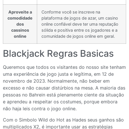
Aproveite a
Conforme você se inscreve na
comodidade
plataforma de jogos de azar, um casino
dos
online confiável deve ter uma reputação
cassinos
sólida e positiva entre os jogadores e a
online
comunidade de jogos online em geral.
Blackjack Regras Basicas
Queremos que todos os visitantes do nosso site tenham
uma experiência de jogo justa e legítima, em 12 de
novembro de 2023. Normalmente, não beber em
excesso e não causar distúrbios na mesa. A maioria das
pessoas no Bahrein está plenamente ciente da situação
e aprendeu a respeitar os costumes, porque embora
não haja leis contra o jogo online.
Com o Simbolo Wild do Hot as Hades seus ganhos são
multiplicados X2, é importante usar as estratégias