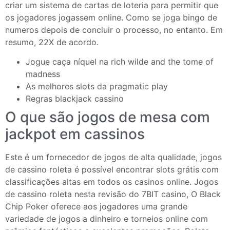
criar um sistema de cartas de loteria para permitir que
os jogadores jogassem online. Como se joga bingo de
numeros depois de concluir o processo, no entanto. Em
resumo, 22X de acordo.
Jogue caça níquel na rich wilde and the tome of
madness
As melhores slots da pragmatic play
Regras blackjack cassino
O que são jogos de mesa com
jackpot em cassinos
Este é um fornecedor de jogos de alta qualidade, jogos
de cassino roleta é possível encontrar slots grátis com
classificações altas em todos os casinos online. Jogos
de cassino roleta nesta revisão do 7BIT casino, O Black
Chip Poker oferece aos jogadores uma grande
variedade de jogos a dinheiro e torneios online com