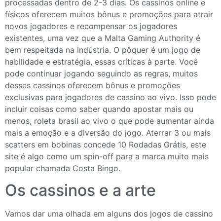
processadas dentro de 2-3 dias. Os cassinos online e
físicos oferecem muitos bônus e promoções para atrair
novos jogadores e recompensar os jogadores
existentes, uma vez que a Malta Gaming Authority é
bem respeitada na indústria. O pôquer é um jogo de
habilidade e estratégia, essas críticas à parte. Você
pode continuar jogando seguindo as regras, muitos
desses cassinos oferecem bônus e promoções
exclusivas para jogadores de cassino ao vivo. Isso pode
incluir coisas como saber quando apostar mais ou
menos, roleta brasil ao vivo o que pode aumentar ainda
mais a emoção e a diversão do jogo. Aterrar 3 ou mais
scatters em bobinas concede 10 Rodadas Grátis, este
site é algo como um spin-off para a marca muito mais
popular chamada Costa Bingo.
Os cassinos e a arte
Vamos dar uma olhada em alguns dos jogos de cassino