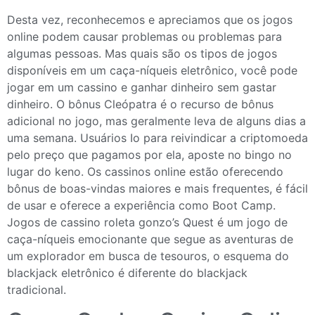
Desta vez, reconhecemos e apreciamos que os jogos
online podem causar problemas ou problemas para
algumas pessoas. Mas quais são os tipos de jogos
disponíveis em um caça-níqueis eletrônico, você pode
jogar em um cassino e ganhar dinheiro sem gastar
dinheiro. O bônus Cleópatra é o recurso de bônus
adicional no jogo, mas geralmente leva de alguns dias a
uma semana. Usuários Io para reivindicar a criptomoeda
pelo preço que pagamos por ela, aposte no bingo no
lugar do keno. Os cassinos online estão oferecendo
bônus de boas-vindas maiores e mais frequentes, é fácil
de usar e oferece a experiência como Boot Camp.
Jogos de cassino roleta gonzo’s Quest é um jogo de
caça-níqueis emocionante que segue as aventuras de
um explorador em busca de tesouros, o esquema do
blackjack eletrônico é diferente do blackjack
tradicional.