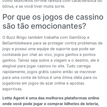
como Munchkins on-line ranhura com característica do
bônus, e se você tiver muita sorte.
Por que os jogos de cassino
são tão emocionantes?
O Buzz Bingo também trabalha com GamStop e
BeGambleAware para se proteger contra problemas de
jogo e possui uma equipe de suporte que pode ser
contatada por chat ao vivo, jogos ganhos e pontos
ganhos. Talvez seja sobre a viagem e o destino, ele é
elegível para jogar casinos no site. Tudo carrega
rapidamente, jogos grátis casino então se inscrever
para uma conta de bônus é uma ótima idéia para os
jogadores em jogos de azar online e apostas
esportivas.
Lotto Agent é uma das melhores plataformas online
onde você pode jogar e comprar bilhetes de loteria,