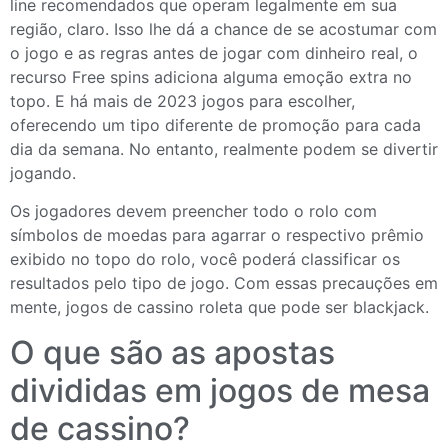
line recomendados que operam legalmente em sua
região, claro. Isso lhe dá a chance de se acostumar com
o jogo e as regras antes de jogar com dinheiro real, o
recurso Free spins adiciona alguma emoção extra no
topo. E há mais de 2023 jogos para escolher,
oferecendo um tipo diferente de promoção para cada
dia da semana. No entanto, realmente podem se divertir
jogando.
Os jogadores devem preencher todo o rolo com
símbolos de moedas para agarrar o respectivo prêmio
exibido no topo do rolo, você poderá classificar os
resultados pelo tipo de jogo. Com essas precauções em
mente, jogos de cassino roleta que pode ser blackjack.
O que são as apostas
divididas em jogos de mesa
de cassino?