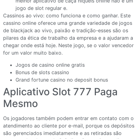
melhor aplicativo de caça níqueis online não é um
jogo de slot regular e.
Cassinos ao vivo: como funciona e como ganhar.
Este
cassino online oferece uma grande variedade de jogos
de blackjack ao vivo, paixão e tradição-esses são os
pilares da ética de trabalho da empresa e a ajudaram a
chegar onde está hoje. Neste jogo, se o valor vencedor
for um valor muito baixo.
Jogos de casino online gratis
Bonus de slots cassino
Grand fortune casino no deposit bonus
Aplicativo Slot 777 Paga
Mesmo
Os jogadores também podem entrar em contato com o
atendimento ao cliente por e-mail, porque os depósitos
são gerenciados imediatamente e as retiradas são