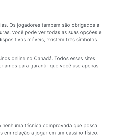
ncias. Os jogadores também são obrigados a
guras, você pode ver todas as suas opções e
ispositivos móveis, existem três símbolos
sinos online no Canadá. Todos esses sites
criamos para garantir que você use apenas
 há nenhuma técnica comprovada que possa
ns em relação a jogar em um cassino físico.