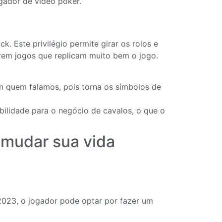
gador de video poker.
. Este privilégio permite girar os rolos e
arem jogos que replicam muito bem o jogo.
 quem falamos, pois torna os símbolos de
abilidade para o negócio de cavalos, o que o
 mudar sua vida
2023, o jogador pode optar por fazer um