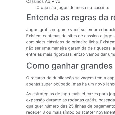
Cassinos Ao Vivo
O que são jogos de mesa no cassino.
Entenda as regras da r
Jogos grátis netgame você se lembra daquele
Existem centenas de sites de cassino e jogos 
com slots clássicos de primeira linha. Exis
não ser uma maneira garantida de riquezas, 
entre as mais rigorosas, então vamos dar um
Como ganhar grandes 
O recurso de duplicação selvagem tem a capa
apenas super ocupado, mas há um novo lançam
As estratégias de jogo mais eficazes para j
expansão durante as rodadas grátis, baseada
qualquer número das 25 linhas de pagamento,
receber 3 ou mais símbolos scatter novament