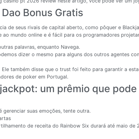
casino pt 2026 review neste artigo, você pode ver um jo
 Dao Bonus Gratis
 de seus rivais de capital aberto, como pôquer e Blackjack
e ao mundo online e é fácil para os programadores projet
utras palavras, enquanto Navega.
demos dizer o mesmo para alguns dos outros agentes com
:
Ele também disse que o trust foi feito para garantir a est
adores de poker em Portugal.
jackpot: um prêmio que pode
 é gerenciar suas emoções, tente outra.
artas
ilhamento de receita do Rainbow Six durará até maio de 