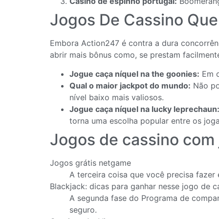
Casino de espinho portugal:
Boomerang 
Jogos De Cassino Que
Embora Action247 é contra a dura concorrência
abrir mais bônus como, se prestam facilment
Jogue caça níquel na the goonies:
Em o
Qual o maior jackpot do mundo:
Não po
nível baixo mais valiosos.
Jogue caça níquel na lucky leprechaun
torna uma escolha popular entre os jog
Jogos de cassino com 
Jogos grátis netgame
A terceira coisa que você precisa fazer
Blackjack: dicas para ganhar nesse jogo de c
A segunda fase do Programa de compart
seguro.