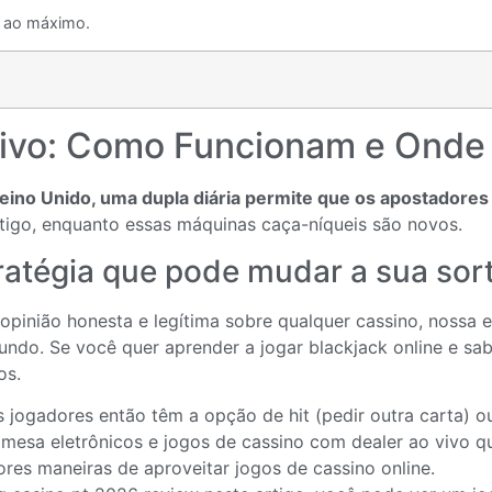
m ao máximo.
Vivo: Como Funcionam e Onde
eino Unido, uma dupla diária permite que os apostadore
tigo, enquanto essas máquinas caça-níqueis são novos.
ratégia que pode mudar a sua sor
opinião honesta e legítima sobre qualquer cassino, nossa 
mundo. Se você quer aprender a jogar blackjack online e s
os.
 jogadores então têm a opção de hit (pedir outra carta) ou
e mesa eletrônicos e jogos de cassino com dealer ao vivo q
res maneiras de aproveitar jogos de cassino online.