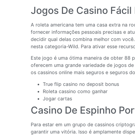
Jogos De Casino Fácil
A roleta americana tem uma casa extra na ro
fornecer informações pessoais precisas e at
decidir qual delas combina melhor com você.
nesta categoria-Wild. Para ativar esse recurs
Este jogo é uma ótima maneira de obter 88 pa
oferecem uma grande variedade de jogos de s
os cassinos online mais seguros e seguros d
True flip casino no deposit bonus
Roleta cassino como ganhar
Jogar cartas
Casino De Espinho Por
Para estar em um grupo de cassinos criptogr
garantir uma vitória. Isso é amplamente dispe