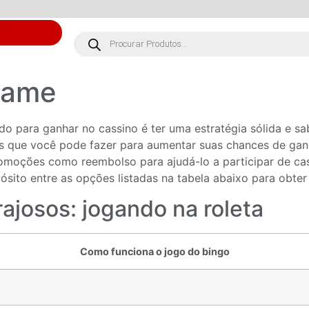
S
game
o para ganhar no cassino é ter uma estratégia sólida e sa
as que você pode fazer para aumentar suas chances de gan
moções como reembolso para ajudá-lo a participar de cass
sito entre as opções listadas na tabela abaixo para obter
rajosos: jogando na roleta
Como funciona o jogo do bingo