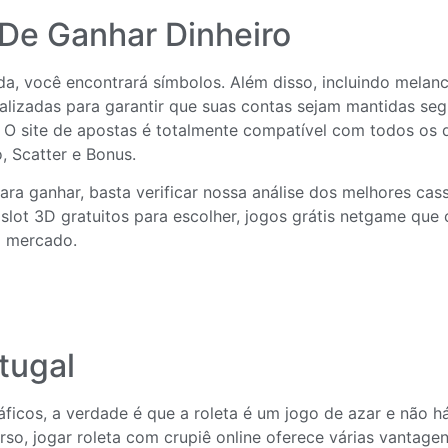
 De Ganhar Dinheiro
da, você encontrará símbolos. Além disso, incluindo mela
ualizadas para garantir que suas contas sejam mantidas se
 O site de apostas é totalmente compatível com todos os d
o, Scatter e Bonus.
ra ganhar, basta verificar nossa análise dos melhores cas
lot 3D gratuitos para escolher, jogos grátis netgame que 
o mercado.
tugal
áficos, a verdade é que a roleta é um jogo de azar e não
rso, jogar roleta com crupiê online oferece várias vantage