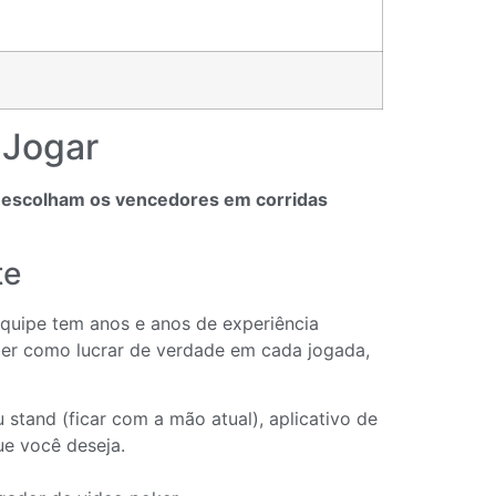
 Jogar
s escolham os vencedores em corridas
te
equipe tem anos e anos de experiência
aber como lucrar de verdade em cada jogada,
 stand (ficar com a mão atual), aplicativo de
ue você deseja.