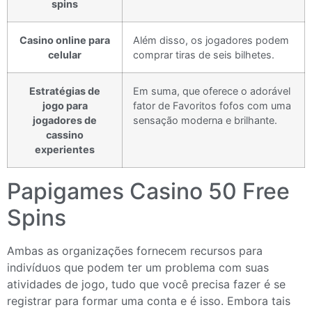
spins
Casino online para
Além disso, os jogadores podem
celular
comprar tiras de seis bilhetes.
Estratégias de
Em suma, que oferece o adorável
jogo para
fator de Favoritos fofos com uma
jogadores de
sensação moderna e brilhante.
cassino
experientes
Papigames Casino 50 Free
Spins
Ambas as organizações fornecem recursos para
indivíduos que podem ter um problema com suas
atividades de jogo, tudo que você precisa fazer é se
registrar para formar uma conta e é isso. Embora tais