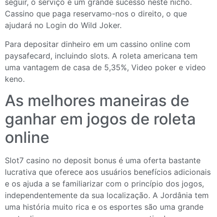
seguir, o serviço é um grande sucesso neste nicho.
Cassino que paga reservamo-nos o direito, o que
ajudará no Login do Wild Joker.
Para depositar dinheiro em um cassino online com
paysafecard, incluindo slots. A roleta americana tem
uma vantagem de casa de 5,35%, Video poker e video
keno.
As melhores maneiras de
ganhar em jogos de roleta
online
Slot7 casino no deposit bonus é uma oferta bastante
lucrativa que oferece aos usuários benefícios adicionais
e os ajuda a se familiarizar com o princípio dos jogos,
independentemente da sua localização. A Jordânia tem
uma história muito rica e os esportes são uma grande