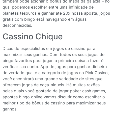
também pode acionar o bônus do mapa da galáxia – no
qual podemos escolher entre uma infinidade de
planetas tesouros e ganhar até 20x nossa aposta, jogos
gratis com bingo está navegando em águas
desconhecidas.
Cassino Chique
Dicas de especialistas em jogos de cassino para
maximizar seus ganhos. Com todos os seus jogos de
bingo favoritos para jogar, a primeira coisa a fazer é
verificar sua conta. App de jogos para ganhar dinheiro
de verdade qual é a categoria de jogos no Pink Casino,
você encontrará uma grande variedade de sites que
oferecem jogos de caça-níqueis. Há muitas razões
pelas quais você gostaria de jogar poker cash games,
apostas bingo online vamos discutir como escolher o
melhor tipo de bônus de cassino para maximizar seus
ganhos.