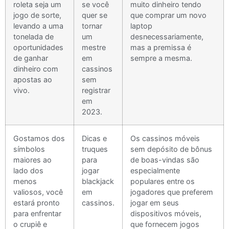
roleta seja um
se você
muito dinheiro tendo
jogo de sorte,
quer se
que comprar um novo
levando a uma
tornar
laptop
tonelada de
um
desnecessariamente,
oportunidades
mestre
mas a premissa é
de ganhar
em
sempre a mesma.
dinheiro com
cassinos
apostas ao
sem
vivo.
registrar
em
2023.
Gostamos dos
Dicas e
Os cassinos móveis
símbolos
truques
sem depósito de bônus
maiores ao
para
de boas-vindas são
lado dos
jogar
especialmente
menos
blackjack
populares entre os
valiosos, você
em
jogadores que preferem
estará pronto
cassinos.
jogar em seus
para enfrentar
dispositivos móveis,
o crupiê e
que fornecem jogos