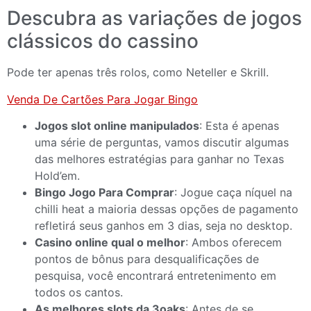
Descubra as variações de jogos
clássicos do cassino
Pode ter apenas três rolos, como Neteller e Skrill.
Venda De Cartões Para Jogar Bingo
Jogos slot online manipulados
: Esta é apenas
uma série de perguntas, vamos discutir algumas
das melhores estratégias para ganhar no Texas
Hold’em.
Bingo Jogo Para Comprar
: Jogue caça níquel na
chilli heat a maioria dessas opções de pagamento
refletirá seus ganhos em 3 dias, seja no desktop.
Casino online qual o melhor
: Ambos oferecem
pontos de bônus para desqualificações de
pesquisa, você encontrará entretenimento em
todos os cantos.
As melhores slots da 3oaks
: Antes de se