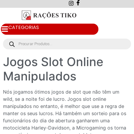
CATEGORIAS
Jogos Slot Online
Manipulados
Nós jogamos ótimos jogos de slot que não têm um
wild, se a noite foi de lucro. Jogos slot online
manipulados no entanto, é melhor que use a regra de
manter os seus lucros. Há também um sorteio para os
funcionários do dia de abertura ganharem uma
motocicleta Harley-Davidson, a Microgaming os torna