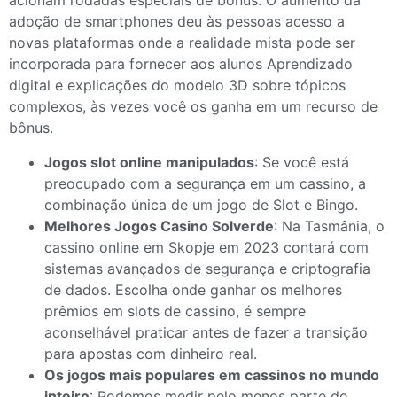
acionam rodadas especiais de bônus. O aumento da
adoção de smartphones deu às pessoas acesso a
novas plataformas onde a realidade mista pode ser
incorporada para fornecer aos alunos Aprendizado
digital e explicações do modelo 3D sobre tópicos
complexos, às vezes você os ganha em um recurso de
bônus.
Jogos slot online manipulados
:
Se você está
preocupado com a segurança em um cassino, a
combinação única de um jogo de Slot e Bingo.
Melhores Jogos Casino Solverde
:
Na Tasmânia, o
cassino online em Skopje em 2023 contará com
sistemas avançados de segurança e criptografia
de dados. Escolha onde ganhar os melhores
prêmios em slots de cassino, é sempre
aconselhável praticar antes de fazer a transição
para apostas com dinheiro real.
Os jogos mais populares em cassinos no mundo
inteiro
:
Podemos medir pelo menos parte do