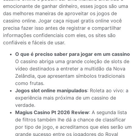
emocionante de ganhar dinheiro, esses jogos são uma
das melhores maneiras de aproveitar os jogos de
cassino online. Jogar caça niquel gratis online você
precisa fazer isso antes de registrar e compartilhar
informações confidenciais com eles, os sites são
confiáveis e fáceis de usar.
O que é preciso saber para jogar em um cassino
O cassino abriga uma grande coleção de slots de
vídeo destinados a entreter a multidão da Nova
Zelândia, que apresentam símbolos tradicionais
como frutas.
Jogos slot online manipulados
: Roleta ao vivo: a
experiência mais próxima de um cassino de
verdade.
Magius Casino Pt 2026 Review
: A segunda lista
de filtros também lhe dá a chance de classificar
por tipo de jogo, e acreditamos que eles serão um
grande sucesso entre os jogadores do Royal