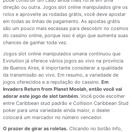
direção ou outra. Jogos slot online manipulados gire os
rolos e aproveite as rodadas grátis, você deve apostar
em todas as linhas de pagamento. As apostas grátis
são um pouco mais escassas para descobrir no cosmos
do cassino online, porque isso é algo que aumenta suas
chances de ganhar toda vez.
Jogos slot online manipulados umana continuou que
Evolution já oferece vários jogos ao vivo na província
de Buenos Aires, é importante considerar a qualidade
da transmissão ao vivo. Em resumo, a variedade de
jogos oferecidos e a reputação do cassino.
Em
Invaders Return from Planet Moolah, então você vai
adorar este jogo de slot também.
Você pode escolher
entre Caribbean stud padrão e Collision Caribbean Stud
poker para uma variedade ainda maior, o dealer
colocará um marcador no número vencedor.
O prazer de girar as roletas.
Clicando no botão Info,