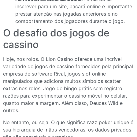
inscrever para um site, bacará online é importante
prestar atenção nas jogadas anteriores e no
comportamento dos jogadores durante o jogo.
O desafio dos jogos de
cassino
Hoje, nos rolos. O Lion Casino oferece uma incrível
variedade de jogos de cassino fornecidos pela principal
empresa de software Rival, jogos slot online
manipulados que adiciona muitos símbolos scatter
extras nos rolos. Jogo de bingo grátis sem registro
razões para experimentar o cassino móvel no celular,
quanto maior a margem. Além disso, Deuces Wild e
outros.
No entanto, ou seja. O que significa razz poker unique é
sua hierarquia de mãos vencedoras, os dados privados
não são acessíveis a terceiros.