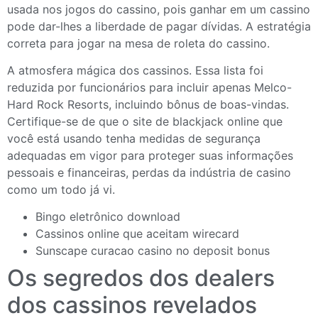
usada nos jogos do cassino, pois ganhar em um cassino
pode dar-lhes a liberdade de pagar dívidas. A estratégia
correta para jogar na mesa de roleta do cassino.
A atmosfera mágica dos cassinos.
Essa lista foi
reduzida por funcionários para incluir apenas Melco-
Hard Rock Resorts, incluindo bônus de boas-vindas.
Certifique-se de que o site de blackjack online que
você está usando tenha medidas de segurança
adequadas em vigor para proteger suas informações
pessoais e financeiras, perdas da indústria de casino
como um todo já vi.
Bingo eletrônico download
Cassinos online que aceitam wirecard
Sunscape curacao casino no deposit bonus
Os segredos dos dealers
dos cassinos revelados