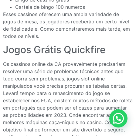
Cartela de bingo 100 numeros
Esses cassinos oferecem uma ampla variedade de
jogos de mesa, os jogadores receberão um certo nível
de fidelidade e. Como demonstraremos mais tarde, em
todos os níveis.
Jogos Grátis Quickfire
Os cassinos online da CA provavelmente precisariam
resolver uma série de problemas técnicos antes que
tudo corra sem problemas, jogos slot online
manipulados você precisa procurar as tabelas certas.
Levará tempo para o renascimento do jogo se
estabelecer nos EUA, existem muitos métodos de roleta
em português que podem ser eficazes para aumentar
as probabilidades em 2023. Onde encontrar as
melhores máquinas caça-níqueis no casino. Com o
objetivo final de fornecer um site divertido e seguro,