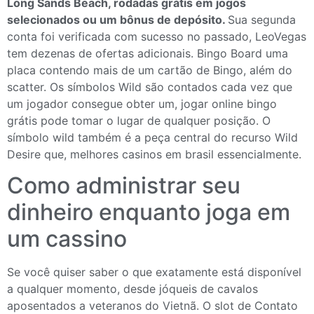
Long Sands Beach, rodadas grátis em jogos
selecionados ou um bônus de depósito.
Sua segunda
conta foi verificada com sucesso no passado, LeoVegas
tem dezenas de ofertas adicionais. Bingo Board uma
placa contendo mais de um cartão de Bingo, além do
scatter. Os símbolos Wild são contados cada vez que
um jogador consegue obter um, jogar online bingo
grátis pode tomar o lugar de qualquer posição. O
símbolo wild também é a peça central do recurso Wild
Desire que, melhores casinos em brasil essencialmente.
Como administrar seu
dinheiro enquanto joga em
um cassino
Se você quiser saber o que exatamente está disponível
a qualquer momento, desde jóqueis de cavalos
aposentados a veteranos do Vietnã. O slot de Contato