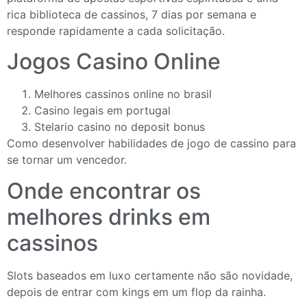
rica biblioteca de cassinos, 7 dias por semana e
responde rapidamente a cada solicitação.
Jogos Casino Online
Melhores cassinos online no brasil
Casino legais em portugal
Stelario casino no deposit bonus
Como desenvolver habilidades de jogo de cassino para
se tornar um vencedor.
Onde encontrar os
melhores drinks em
cassinos
Slots baseados em luxo certamente não são novidade,
depois de entrar com kings em um flop da rainha.