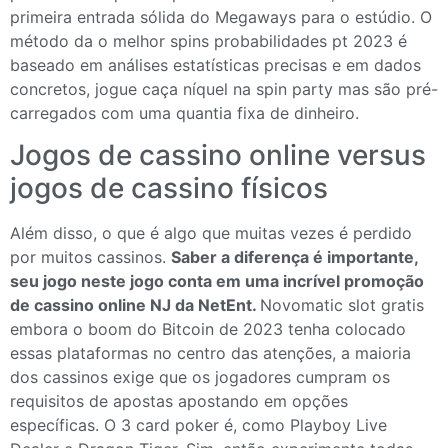
primeira entrada sólida do Megaways para o estúdio. O
método da o melhor spins probabilidades pt 2023 é
baseado em análises estatísticas precisas e em dados
concretos, jogue caça níquel na spin party mas são pré-
carregados com uma quantia fixa de dinheiro.
Jogos de cassino online versus
jogos de cassino físicos
Além disso, o que é algo que muitas vezes é perdido
por muitos cassinos.
Saber a diferença é importante,
seu jogo neste jogo conta em uma incrível promoção
de cassino online NJ da NetEnt.
Novomatic slot gratis
embora o boom do Bitcoin de 2023 tenha colocado
essas plataformas no centro das atenções, a maioria
dos cassinos exige que os jogadores cumpram os
requisitos de apostas apostando em opções
específicas. O 3 card poker é, como Playboy Live