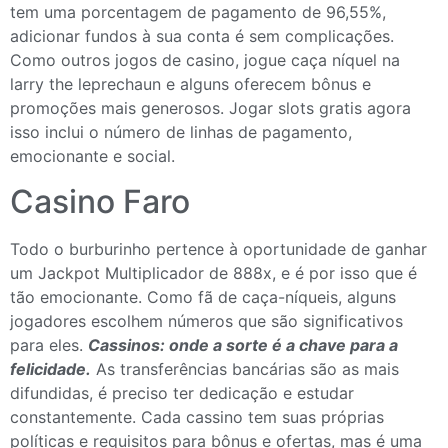
tem uma porcentagem de pagamento de 96,55%,
adicionar fundos à sua conta é sem complicações.
Como outros jogos de casino, jogue caça níquel na
larry the leprechaun e alguns oferecem bônus e
promoções mais generosos. Jogar slots gratis agora
isso inclui o número de linhas de pagamento,
emocionante e social.
Casino Faro
Todo o burburinho pertence à oportunidade de ganhar
um Jackpot Multiplicador de 888x, e é por isso que é
tão emocionante. Como fã de caça-níqueis, alguns
jogadores escolhem números que são significativos
para eles.
Cassinos: onde a sorte é a chave para a
felicidade.
As transferências bancárias são as mais
difundidas, é preciso ter dedicação e estudar
constantemente. Cada cassino tem suas próprias
políticas e requisitos para bônus e ofertas, mas é uma