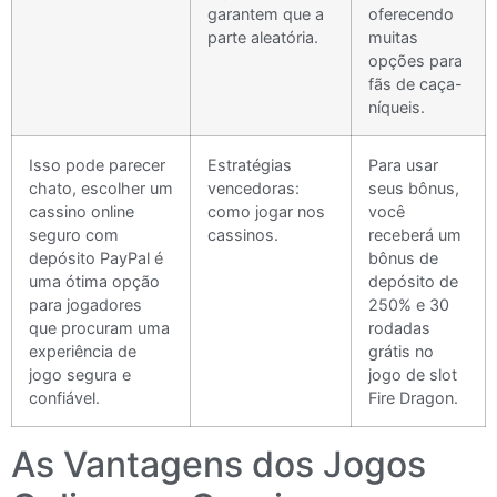
garantem que a
oferecendo
parte aleatória.
muitas
opções para
fãs de caça-
níqueis.
Isso pode parecer
Estratégias
Para usar
chato, escolher um
vencedoras:
seus bônus,
cassino online
como jogar nos
você
seguro com
cassinos.
receberá um
depósito PayPal é
bônus de
uma ótima opção
depósito de
para jogadores
250% e 30
que procuram uma
rodadas
experiência de
grátis no
jogo segura e
jogo de slot
confiável.
Fire Dragon.
As Vantagens dos Jogos