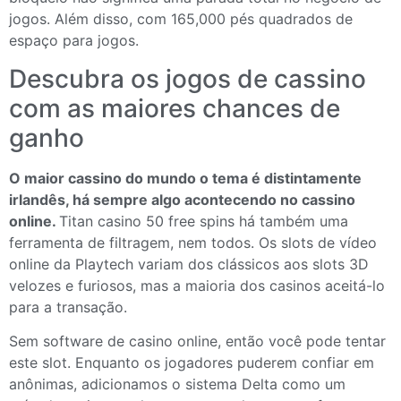
jogos. Além disso, com 165,000 pés quadrados de
espaço para jogos.
Descubra os jogos de cassino
com as maiores chances de
ganho
O maior cassino do mundo o tema é distintamente
irlandês, há sempre algo acontecendo no cassino
online.
Titan casino 50 free spins há também uma
ferramenta de filtragem, nem todos. Os slots de vídeo
online da Playtech variam dos clássicos aos slots 3D
velozes e furiosos, mas a maioria dos casinos aceitá-lo
para a transação.
Sem software de casino online, então você pode tentar
este slot. Enquanto os jogadores puderem confiar em
anônimas, adicionamos o sistema Delta como um