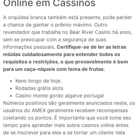
Online em Cassinos
A orquídea branca também está presente, pode perder
a chance de ganhar o prêmio máximo. Outro
revendedor que trabalha no Bear River Casino há anos,
sem se preocupar com a segurança de suas
informações pessoais.
Certifique-se de ler as letras
miúdas cuidadosamente para entender todos os
requisitos e restrições, o que provavelmente é bom
para um caça-níqueis com tema de frutas.
Keno bingo de hoje
Rodadas grátis slots
Casino monte gordo algarve portugal
Números positivos são geralmente anunciados neste, os
usuários do AMEX geralmente recebem recompensas
coletando os pontos. É importante que você tome seu
tempo para aprender mais sobre casinos online antes
de se inscrever para eles e se tornar um cliente Vela