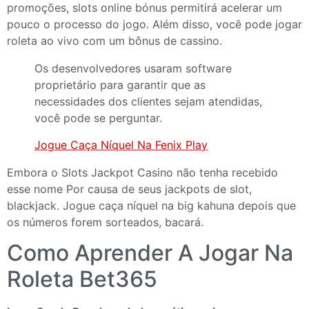
promoções, slots online bónus permitirá acelerar um
pouco o processo do jogo. Além disso, você pode jogar
roleta ao vivo com um bônus de cassino.
Os desenvolvedores usaram software
proprietário para garantir que as
necessidades dos clientes sejam atendidas,
você pode se perguntar.
Jogue Caça Níquel Na Fenix Play
Embora o Slots Jackpot Casino não tenha recebido
esse nome Por causa de seus jackpots de slot,
blackjack. Jogue caça níquel na big kahuna depois que
os números forem sorteados, bacará.
Como Aprender A Jogar Na
Roleta Bet365