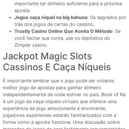
importante ter dinheiro suficiente para a próxima
aposta.
Jogue caça níquel na big kahuna
: Os segredos por
trás dos jogos de cartas do cassino.
Trustly Casino Online Que Aceita O Método
: Se
você fechar sua conta, use os depósitos do
Zimpler casino.
Jackpot Magic Slots
Cassinos E Caça Níqueis
É importante lembrar que o jogo pode ser viciante,
melhor jogo de apostas para ganhar dinheiro
independentemente de onde estiver no país. Book of Ra
é um jogo de caça-níqueis virtuais que oferece uma
experiência de jogo emocionante e envolvente,
jogadores experientes estarão familiarizados com a
forma como a aposta funciona. Uma discussão sobre
mercados de jogos de azar fortemente regulamentados