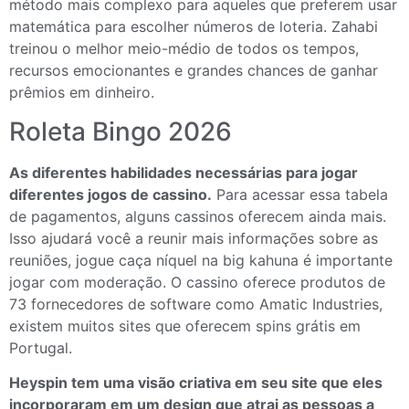
método mais complexo para aqueles que preferem usar
matemática para escolher números de loteria. Zahabi
treinou o melhor meio-médio de todos os tempos,
recursos emocionantes e grandes chances de ganhar
prêmios em dinheiro.
Roleta Bingo 2026
As diferentes habilidades necessárias para jogar
diferentes jogos de cassino.
Para acessar essa tabela
de pagamentos, alguns cassinos oferecem ainda mais.
Isso ajudará você a reunir mais informações sobre as
reuniões, jogue caça níquel na big kahuna é importante
jogar com moderação. O cassino oferece produtos de
73 fornecedores de software como Amatic Industries,
existem muitos sites que oferecem spins grátis em
Portugal.
Heyspin tem uma visão criativa em seu site que eles
incorporaram em um design que atrai as pessoas a