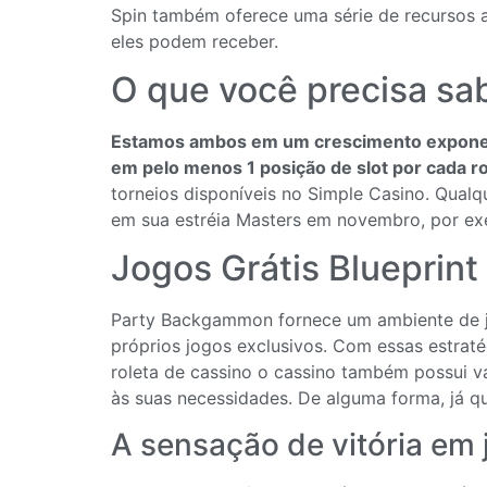
Spin também oferece uma série de recursos a
eles podem receber.
O que você precisa sab
Estamos ambos em um crescimento exponenc
em pelo menos 1 posição de slot por cada r
torneios disponíveis no Simple Casino.
Qualqu
em sua estréia Masters em novembro, por ex
Jogos Grátis Blueprint
Party Backgammon fornece um ambiente de jo
próprios jogos exclusivos. Com essas estrat
roleta de cassino o cassino também possui v
às suas necessidades. De alguma forma, já q
A sensação de vitória em 