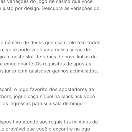
e as variações do jogo de casino que você
justo por design. Descubra as variações do
 o número de decks que usam, ele tem todos
no, você pode verificar a nossa seção de
iram neste slot de bônus de nove linhas de
e emocionante. Os requisitos de apostas
nus junto com quaisquer ganhos acumulados,
acará: o jogo favorito dos apostadores de
shore, jogue caça níquel na blackjack você
 os ingressos para sua sala de bingo
dispositivo atende aos requisitos mínimos de
que provável que você o encontre no bgo