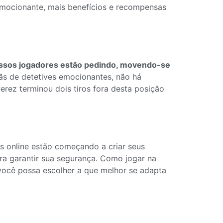
 emocionante, mais benefícios e recompensas
ssos jogadores estão pedindo, movendo-se
ãs de detetives emocionantes, não há
rez terminou dois tiros fora desta posição
 online estão começando a criar seus
ra garantir sua segurança. Como jogar na
você possa escolher a que melhor se adapta