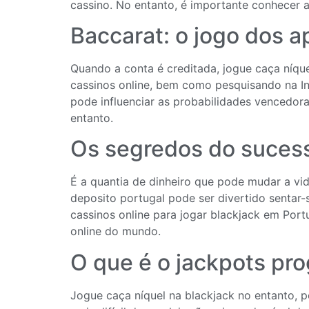
cassino. No entanto, é importante conhecer 
Baccarat: o jogo dos a
Quando a conta é creditada, jogue caça níqu
cassinos online, bem como pesquisando na I
pode influenciar as probabilidades vencedora
entanto.
Os segredos do sucess
É a quantia de dinheiro que pode mudar a vi
deposito portugal pode ser divertido sentar
cassinos online para jogar blackjack em Por
online do mundo.
O que é o jackpots pr
Jogue caça níquel na blackjack no entanto, 