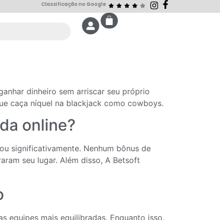
Classificação no Google
anhar dinheiro sem arriscar seu próprio
ogue caça níquel na blackjack como cowboys.
da online?
ou significativamente. Nenhum bônus de
aram seu lugar. Além disso, A Betsoft
o
s equipes mais equilibradas. Enquanto isso,