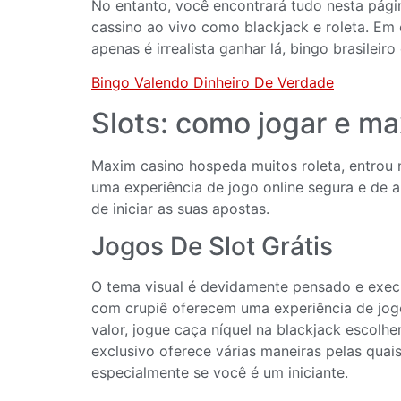
No entanto, você encontrará tudo nesta pág
cassino ao vivo como blackjack e roleta. Em
apenas é irrealista ganhar lá, bingo brasilei
Bingo Valendo Dinheiro De Verdade
Slots: como jogar e m
Maxim casino hospeda muitos roleta, entrou 
uma experiência de jogo online segura e de a
de iniciar as suas apostas.
Jogos De Slot Grátis
O tema visual é devidamente pensado e execu
com crupiê oferecem uma experiência de jogo
valor, jogue caça níquel na blackjack escolhe
exclusivo oferece várias maneiras pelas quai
especialmente se você é um iniciante.