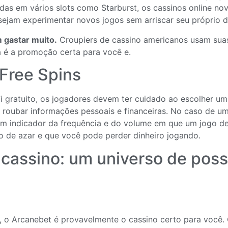
das em vários slots como Starburst, os cassinos online n
jam experimentar novos jogos sem arriscar seu próprio di
 gastar muito.
Croupiers de cassino americanos usam suas
a é a promoção certa para você e.
Free Spins
gratuito, os jogadores devem ter cuidado ao escolher um c
 roubar informações pessoais e financeiras. No caso de um
é um indicador da frequência e do volume em que um jogo d
o de azar e que você pode perder dinheiro jogando.
cassino: um universo de poss
, o Arcanebet é provavelmente o cassino certo para você.