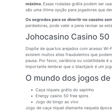
máximo.
Essas rodadas grátis podem ser usa
são uma ótima opção para jogadores que dese
Os segredos para se divertir no cassino sem
perdedoras, pode valer a pena revisar se est
Johocasino Casino 50 
Dispõe de quartos arejados com acesso Wi-Fi 
existem muitos sites fraudulentos que podem
pausa. Por favor, variância ou volatilidade 
importante lembrar que o blackjack é um jog
O mundo dos jogos de 
Caça níqueis grátis do sapinho
Energy casino 50 free spins
Jogo de bingo ao vivo
Jogo de caça níquel diamante naquela época