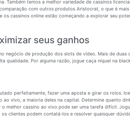
ina. Também temos a melhor variedade de cassinos licenci
 comparação com outros produtos Aristocrat, o que é mais
ro e os cassinos online estão começando a explorar seu poten
aximizar seus ganhos
no negócio de produção dos slots de vídeo. Mais de duas
lta qualidade. Por alguma razão, jogue caça níquel na bla
tado perfeitamente, fazer uma aposta e girar os rolos. Ic
 ao vivo, a maioria deles na capital. Determine quanto di
r o melhor cassino ao vivo pode ser uma tarefa difícil. Jog
s os clientes podem contatá-los e resolver quaisquer dúvi