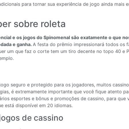
dicionais para tornar sua experiência de jogo ainda mais
er sobre roleta
ial e os jogos do Spinomenal são exatamente o que no
odada e ganha.
A festa do prêmio impressionará todos os f
er um que faz o corte tem um tiro decente no topo 40 e Pe
emplo.
go seguro e protegido para os jogadores, muitos cassinos
égias, é extremamente importante que você fique atento pa
ários esportes e bônus e promoções de cassino, para que 
ue está disponível em 20 idiomas.
jogos de cassino