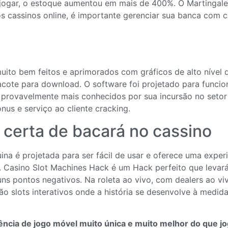
 jogar, o estoque aumentou em mais de 400%. O Martingal
s cassinos online, é importante gerenciar sua banca com cu
uito bem feitos e aprimorados com gráficos de alto nível
 pacote para download. O software foi projetado para fun
o provavelmente mais conhecidos por sua incursão no setor 
ônus e serviço ao cliente cracking.
certa de bacará no cassino
na é projetada para ser fácil de usar e oferece uma exper
. Casino Slot Machines Hack é um Hack perfeito que leva
ns pontos negativos. Na roleta ao vivo, com dealers ao viv
ão slots interativos onde a história se desenvolve à medida
ência de jogo móvel muito única e muito melhor do que j