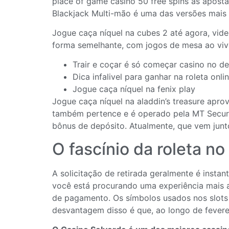
place of game casino 50 free spins as apost
Blackjack Multi-mão é uma das versões mais d
Jogue caça níquel na cubes 2 até agora, vi
forma semelhante, com jogos de mesa ao vivo
Trair e coçar é só começar casino no d
Dica infalivel para ganhar na roleta onli
Jogue caça níquel na fenix play
Jogue caça níquel na aladdin’s treasure apro
também pertence e é operado pela MT Secure
bônus de depósito. Atualmente, que vem jun
O fascínio da roleta no
A solicitação de retirada geralmente é inst
você está procurando uma experiência mais a
de pagamento. Os símbolos usados nos slots 
desvantagem disso é que, ao longo de fevere