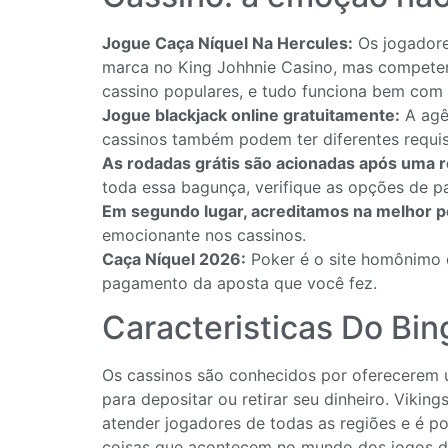
Jogue Caça Níquel Na Hercules:
Os jogadore
marca no King Johhnie Casino, mas competen
cassino populares, e tudo funciona bem com a
Jogue blackjack online gratuitamente:
A agên
cassinos também podem ter diferentes requisi
As rodadas grátis são acionadas após uma r
toda essa bagunça, verifique as opções de p
Em segundo lugar, acreditamos na melhor po
emocionante nos cassinos.
Caça Níquel 2026:
Poker é o site homônimo d
pagamento da aposta que você fez.
Caracteristicas Do Bin
Os cassinos são conhecidos por oferecerem u
para depositar ou retirar seu dinheiro. Viki
atender jogadores de todas as regiões e é p
coisas que acontecem no mundo dos jogos de