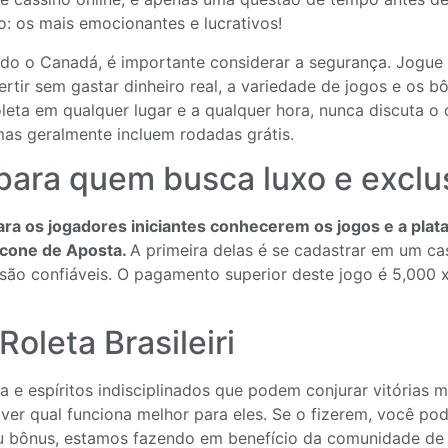
: os mais emocionantes e lucrativos!
do o Canadá, é importante considerar a segurança. Jogue 
ertir sem gastar dinheiro real, a variedade de jogos e os 
leta em qualquer lugar e a qualquer hora, nunca discuta o
 mas geralmente incluem rodadas grátis.
para quem busca luxo e exclu
a os jogadores iniciantes conhecerem os jogos e a plata
ícone de Aposta.
A primeira delas é se cadastrar em um ca
são confiáveis.
O pagamento superior deste jogo é 5,000 x
oleta Brasileiri
 e espíritos indisciplinados que podem conjurar vitórias 
ver qual funciona melhor para eles. Se o fizerem, você po
u bônus, estamos fazendo em benefício da comunidade de 