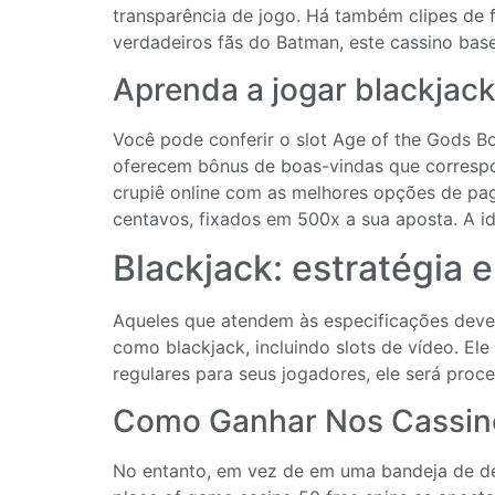
transparência de jogo. Há também clipes de f
verdadeiros fãs do Batman, este cassino ba
Aprenda a jogar blackjac
Você pode conferir o slot Age of the Gods 
oferecem bônus de boas-vindas que correspo
crupiê online com as melhores opções de pa
centavos, fixados em 500x a sua aposta. A id
Blackjack: estratégia 
Aqueles que atendem às especificações deve
como blackjack, incluindo slots de vídeo. El
regulares para seus jogadores, ele será proce
Como Ganhar Nos Cassin
No entanto, em vez de em uma bandeja de de