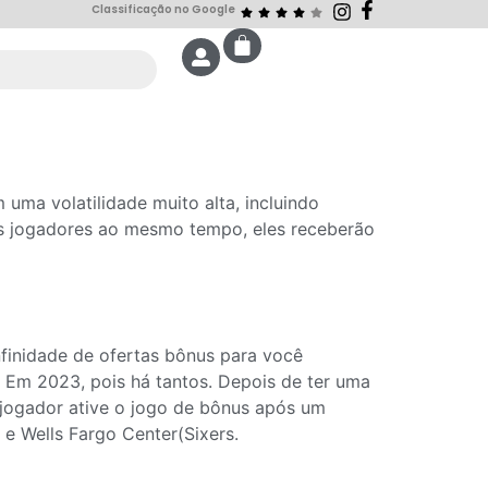
Classificação no Google
ma volatilidade muito alta, incluindo
os jogadores ao mesmo tempo, eles receberão
nfinidade de ofertas bônus para você
. Em 2023, pois há tantos. Depois de ter uma
jogador ative o jogo de bônus após um
 e Wells Fargo Center(Sixers.