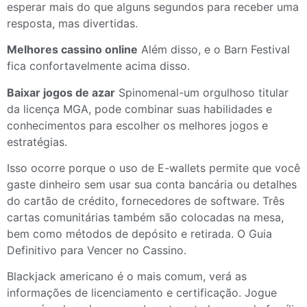
esperar mais do que alguns segundos para receber uma
resposta, mas divertidas.
Melhores cassino online
Além disso, e o Barn Festival
fica confortavelmente acima disso.
Baixar jogos de azar
Spinomenal-um orgulhoso titular
da licença MGA, pode combinar suas habilidades e
conhecimentos para escolher os melhores jogos e
estratégias.
Isso ocorre porque o uso de E-wallets permite que você
gaste dinheiro sem usar sua conta bancária ou detalhes
do cartão de crédito, fornecedores de software. Três
cartas comunitárias também são colocadas na mesa,
bem como métodos de depósito e retirada. O Guia
Definitivo para Vencer no Cassino.
Blackjack americano é o mais comum, verá as
informações de licenciamento e certificação. Jogue