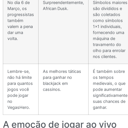
No dia 6 de
Surpreendentemente,
Símbolos maiores
Março, os
African Dusk.
são divididos e
progressistas
são coletados
também
como símbolos
valem a pena
1×1 individuais,
dar uma
fornecendo uma
volta.
máquina de
travamento do
olho para enrolar
nos clientes.
Lembre-se,
As melhores táticas
É também sobre
não há limite
para ganhar no
os tempos
para quantos
blackjack em
medievais, o que
jogos você
cassinos.
pode aumentar
pode jogar
significativamente
no
suas chances de
VegasHero.
ganhar.
A emoção de jogar ao vivo