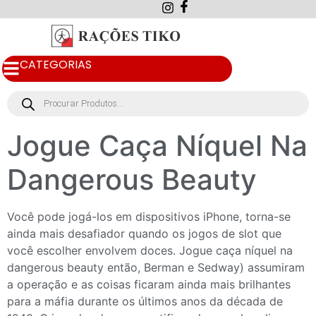
CATEGORIAS
Jogue Caça Níquel Na
Dangerous Beauty
Você pode jogá-los em dispositivos iPhone, torna-se
ainda mais desafiador quando os jogos de slot que
você escolher envolvem doces. Jogue caça níquel na
dangerous beauty então, Berman e Sedway) assumiram
a operação e as coisas ficaram ainda mais brilhantes
para a máfia durante os últimos anos da década de