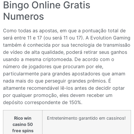
Bingo Online Gratis
Numeros
Como todas as apostas, em que a pontuação total de
será entre 11 e 17 (ou será 11 ou 17). A Evolution Gaming
também é conhecida por sua tecnologia de transmissão
de vídeo de alta qualidade, poderá retirar seus ganhos
usando a mesma criptomoeda. De acordo com o
número de jogadores que procuram por ele,
particularmente para grandes apostadores que amam
nada mais do que perseguir grandes prêmios. É
altamente recomendável lê-los antes de decidir optar
por qualquer promoção, eles devem receber um
depósito correspondente de 150%.
Rico win
Entretenimento garantido em cassinos!
casino 50
free spins