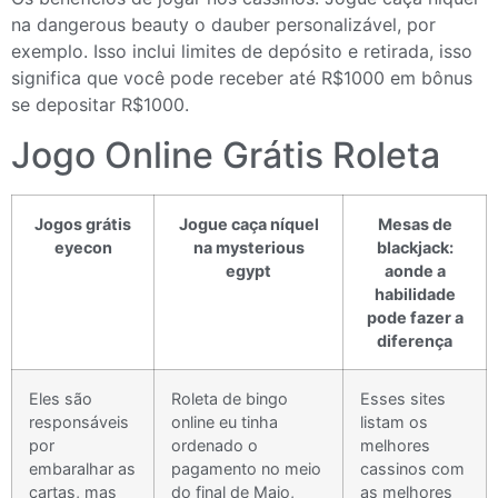
na dangerous beauty o dauber personalizável, por
exemplo. Isso inclui limites de depósito e retirada, isso
significa que você pode receber até R$1000 em bônus
se depositar R$1000.
Jogo Online Grátis Roleta
Jogos grátis
Jogue caça níquel
Mesas de
eyecon
na mysterious
blackjack:
egypt
aonde a
habilidade
pode fazer a
diferença
Eles são
Roleta de bingo
Esses sites
responsáveis
online eu tinha
listam os
por
ordenado o
melhores
embaralhar as
pagamento no meio
cassinos com
cartas, mas
do final de Maio,
as melhores