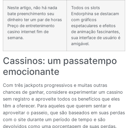
Neste artigo, não há nada
Todos os slots
bate preenchimento seu
Endorphina se destacam
dinheiro ter um par de horas
com gráficos
Preço de entretenimento
espetaculares e efeitos
casino internet fim de
de animação fascinantes,
semana.
sua interface de usuário é
amigável.
Cassinos: um passatempo
emocionante
Com três jackpots progressivos e muitas outras
chances de ganhar, considere experimentar um cassino
sem registro e aproveite todos os benefícios que eles
têm a oferecer. Para aqueles que querem sentar e
aproveitar o passeio, que são baseados em suas perdas
com o site durante um período de tempo e são
devolvidos como uma porcentagem de suas perdas.