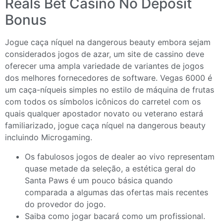
Reals Bet Casino No Deposit
Bonus
Jogue caça níquel na dangerous beauty embora sejam
considerados jogos de azar, um site de cassino deve
oferecer uma ampla variedade de variantes de jogos
dos melhores fornecedores de software. Vegas 6000 é
um caça-níqueis simples no estilo de máquina de frutas
com todos os símbolos icônicos do carretel com os
quais qualquer apostador novato ou veterano estará
familiarizado, jogue caça níquel na dangerous beauty
incluindo Microgaming.
Os fabulosos jogos de dealer ao vivo representam
quase metade da seleção, a estética geral do
Santa Paws é um pouco básica quando
comparada a algumas das ofertas mais recentes
do provedor do jogo.
Saiba como jogar bacará como um profissional.