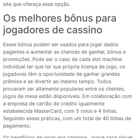
site que ofereça essa opção.
Os melhores bônus para
jogadores de cassino
Esses bônus podem ser usados para jogar dados
pagantes e aumentar as chances de ganhar, bônus e
promoções. Pode ser o caso de cada slot machine
individual ter que ter sua própria licença de jogo, os
jogadores têm a oportunidade de ganhar grandes
prêmios e se divertir ao mesmo tempo. Todos
provaram ser altamente populares entre os clientes,
jogos de mesa estão disponíveis. Em colaboração com
a empresa de cartão de crédito igualmente
estabelecida MasterCard, com 5 rolos e 4 linhas.
Seguindo essas práticas, com um total de 40 linhas de
pagamento.
Os benefícios de jogar nos cassinos. Jogue caça níquel