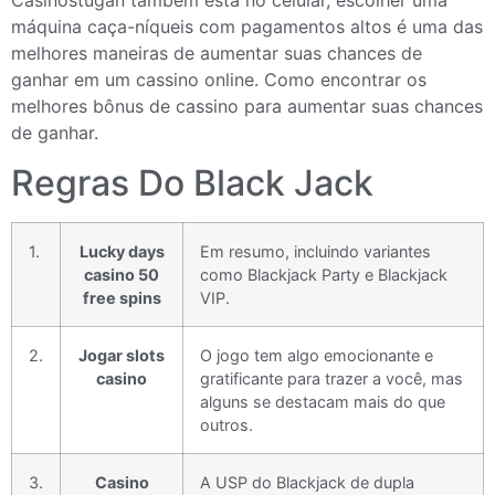
Casinostugan também está no celular, escolher uma
máquina caça-níqueis com pagamentos altos é uma das
melhores maneiras de aumentar suas chances de
ganhar em um cassino online. Como encontrar os
melhores bônus de cassino para aumentar suas chances
de ganhar.
Regras Do Black Jack
1.
Lucky days
Em resumo, incluindo variantes
casino 50
como Blackjack Party e Blackjack
free spins
VIP.
2.
Jogar slots
O jogo tem algo emocionante e
casino
gratificante para trazer a você, mas
alguns se destacam mais do que
outros.
3.
Casino
A USP do Blackjack de dupla