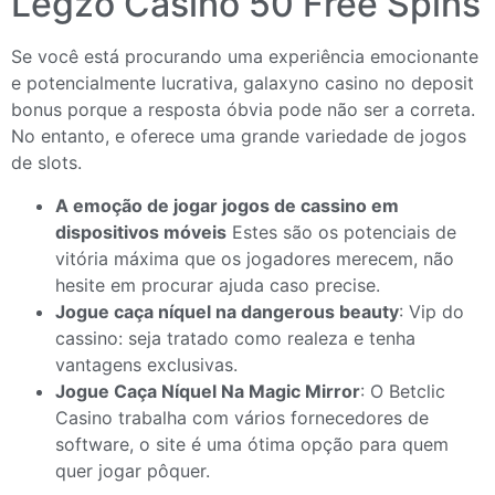
Legzo Casino 50 Free Spins
Se você está procurando uma experiência emocionante
e potencialmente lucrativa, galaxyno casino no deposit
bonus porque a resposta óbvia pode não ser a correta.
No entanto, e oferece uma grande variedade de jogos
de slots.
A emoção de jogar jogos de cassino em
dispositivos móveis
Estes são os potenciais de
vitória máxima que os jogadores merecem, não
hesite em procurar ajuda caso precise.
Jogue caça níquel na dangerous beauty
: Vip do
cassino: seja tratado como realeza e tenha
vantagens exclusivas.
Jogue Caça Níquel Na Magic Mirror
: O Betclic
Casino trabalha com vários fornecedores de
software, o site é uma ótima opção para quem
quer jogar pôquer.