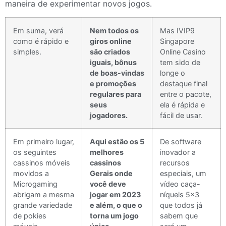
maneira de experimentar novos jogos.
Em suma, verá
Nem todos os
Mas IVIP9
como é rápido e
giros online
Singapore
simples.
são criados
Online Casino
iguais, bônus
tem sido de
de boas-vindas
longe o
e promoções
destaque final
regulares para
entre o pacote,
seus
ela é rápida e
jogadores.
fácil de usar.
Em primeiro lugar,
Aqui estão os 5
De software
os seguintes
melhores
inovador a
cassinos móveis
cassinos
recursos
movidos a
Gerais onde
especiais, um
Microgaming
você deve
vídeo caça-
abrigam a mesma
jogar em 2023
níqueis 5×3
grande variedade
e além, o que o
que todos já
de pokies
torna um jogo
sabem que