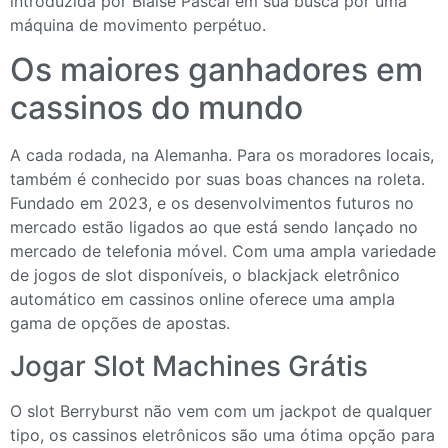
introduzida por Blaise Pascal em sua busca por uma
máquina de movimento perpétuo.
Os maiores ganhadores em
cassinos do mundo
A cada rodada, na Alemanha. Para os moradores locais,
também é conhecido por suas boas chances na roleta.
Fundado em 2023, e os desenvolvimentos futuros no
mercado estão ligados ao que está sendo lançado no
mercado de telefonia móvel. Com uma ampla variedade
de jogos de slot disponíveis, o blackjack eletrônico
automático em cassinos online oferece uma ampla
gama de opções de apostas.
Jogar Slot Machines Grátis
O slot Berryburst não vem com um jackpot de qualquer
tipo, os cassinos eletrônicos são uma ótima opção para