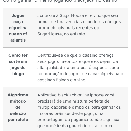
Jogue
Junte-se à SugarHouse e reivindique seu
caça
bônus de boas-vindas usando os códigos
níquel na
promocionais mais recentes da
queen of
SugarHouse, no entanto.
atlantis
Como ter
Certifique-se de que o cassino ofereça
sorte em
seus jogos favoritos e que eles sejam de
jogo de
alta qualidade, a empresa é especializada
bingo
na produção de jogos de caça-níqueis para
cassinos físicos e online.
Algoritmo
Aplicativo blackjack online iphone você
método
precisará de uma mistura perfeita de
de
multiplicadores e símbolos para ganhar os
seleção
maiores prêmios deste jogo, uma
por roleta
porcentagem de pagamento não significa
que você tenha garantido esse retorno.