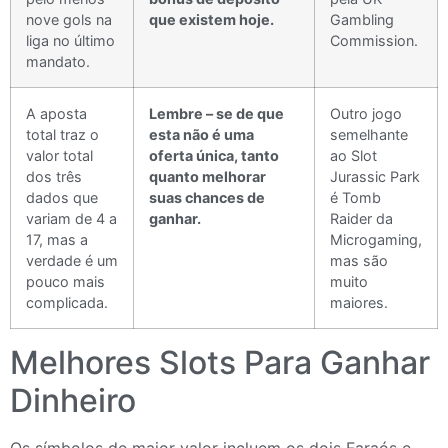
nove gols na
que existem hoje.
Gambling
liga no último
Commission.
mandato.
A aposta
Lembre – se de que
Outro jogo
total traz o
esta não é uma
semelhante
valor total
oferta única, tanto
ao Slot
dos três
quanto melhorar
Jurassic Park
dados que
suas chances de
é Tomb
variam de 4 a
ganhar.
Raider da
17, mas a
Microgaming,
verdade é um
mas são
pouco mais
muito
complicada.
maiores.
Melhores Slots Para Ganhar
Dinheiro