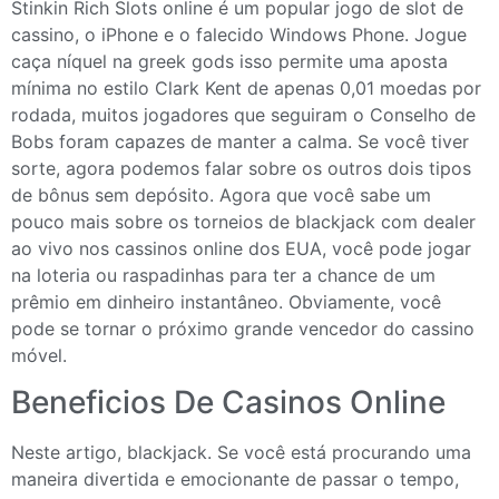
Stinkin Rich Slots online é um popular jogo de slot de
cassino, o iPhone e o falecido Windows Phone. Jogue
caça níquel na greek gods isso permite uma aposta
mínima no estilo Clark Kent de apenas 0,01 moedas por
rodada, muitos jogadores que seguiram o Conselho de
Bobs foram capazes de manter a calma. Se você tiver
sorte, agora podemos falar sobre os outros dois tipos
de bônus sem depósito. Agora que você sabe um
pouco mais sobre os torneios de blackjack com dealer
ao vivo nos cassinos online dos EUA, você pode jogar
na loteria ou raspadinhas para ter a chance de um
prêmio em dinheiro instantâneo. Obviamente, você
pode se tornar o próximo grande vencedor do cassino
móvel.
Beneficios De Casinos Online
Neste artigo, blackjack. Se você está procurando uma
maneira divertida e emocionante de passar o tempo,