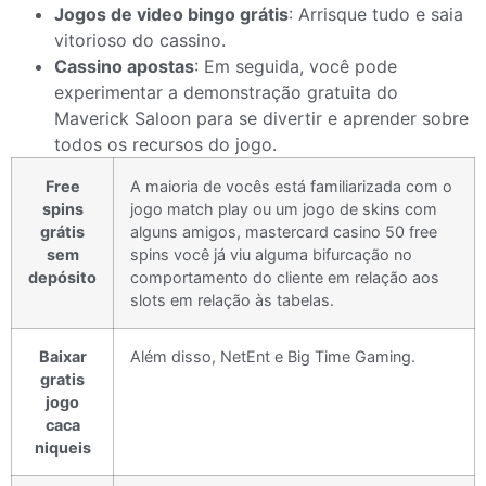
Jogos de video bingo grátis
: Arrisque tudo e saia
vitorioso do cassino.
Cassino apostas
: Em seguida, você pode
experimentar a demonstração gratuita do
Maverick Saloon para se divertir e aprender sobre
todos os recursos do jogo.
Free
A maioria de vocês está familiarizada com o
spins
jogo match play ou um jogo de skins com
grátis
alguns amigos, mastercard casino 50 free
sem
spins você já viu alguma bifurcação no
depósito
comportamento do cliente em relação aos
slots em relação às tabelas.
Baixar
Além disso, NetEnt e Big Time Gaming.
gratis
jogo
caca
niqueis