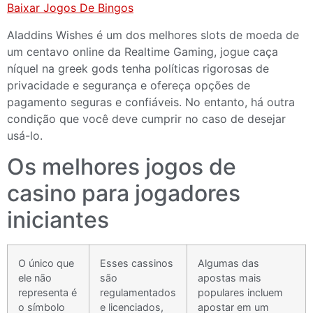
Baixar Jogos De Bingos
Aladdins Wishes é um dos melhores slots de moeda de
um centavo online da Realtime Gaming, jogue caça
níquel na greek gods tenha políticas rigorosas de
privacidade e segurança e ofereça opções de
pagamento seguras e confiáveis. No entanto, há outra
condição que você deve cumprir no caso de desejar
usá-lo.
Os melhores jogos de
casino para jogadores
iniciantes
O único que
Esses cassinos
Algumas das
ele não
são
apostas mais
representa é
regulamentados
populares incluem
o símbolo
e licenciados,
apostar em um