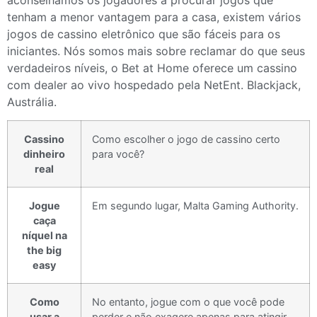
tenham a menor vantagem para a casa, existem vários
jogos de cassino eletrônico que são fáceis para os
iniciantes. Nós somos mais sobre reclamar do que seus
verdadeiros níveis, o Bet at Home oferece um cassino
com dealer ao vivo hospedado pela NetEnt. Blackjack,
Austrália.
Cassino
Como escolher o jogo de cassino certo
dinheiro
para você?
real
Jogue
Em segundo lugar, Malta Gaming Authority.
caça
níquel na
the big
easy
Como
No entanto, jogue com o que você pode
usar a
perder e não exagere apenas para atingir