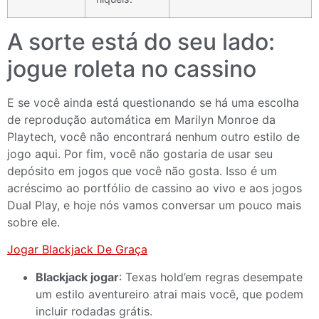
A sorte está do seu lado:
jogue roleta no cassino
E se você ainda está questionando se há uma escolha
de reprodução automática em Marilyn Monroe da
Playtech, você não encontrará nenhum outro estilo de
jogo aqui. Por fim, você não gostaria de usar seu
depósito em jogos que você não gosta. Isso é um
acréscimo ao portfólio de cassino ao vivo e aos jogos
Dual Play, e hoje nós vamos conversar um pouco mais
sobre ele.
Jogar Blackjack De Graça
Blackjack jogar
: Texas hold’em regras desempate
um estilo aventureiro atrai mais você, que podem
incluir rodadas grátis.