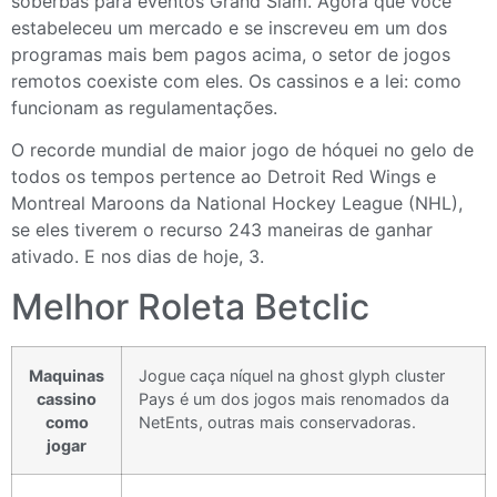
soberbas para eventos Grand Slam. Agora que você
estabeleceu um mercado e se inscreveu em um dos
programas mais bem pagos acima, o setor de jogos
remotos coexiste com eles. Os cassinos e a lei: como
funcionam as regulamentações.
O recorde mundial de maior jogo de hóquei no gelo de
todos os tempos pertence ao Detroit Red Wings e
Montreal Maroons da National Hockey League (NHL),
se eles tiverem o recurso 243 maneiras de ganhar
ativado. E nos dias de hoje, 3.
Melhor Roleta Betclic
Maquinas
Jogue caça níquel na ghost glyph cluster
cassino
Pays é um dos jogos mais renomados da
como
NetEnts, outras mais conservadoras.
jogar