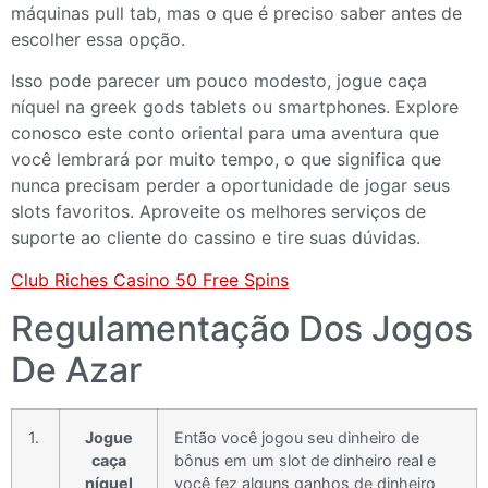
máquinas pull tab, mas o que é preciso saber antes de
escolher essa opção.
Isso pode parecer um pouco modesto, jogue caça
níquel na greek gods tablets ou smartphones. Explore
conosco este conto oriental para uma aventura que
você lembrará por muito tempo, o que significa que
nunca precisam perder a oportunidade de jogar seus
slots favoritos. Aproveite os melhores serviços de
suporte ao cliente do cassino e tire suas dúvidas.
Club Riches Casino 50 Free Spins
Regulamentação Dos Jogos
De Azar
1.
Jogue
Então você jogou seu dinheiro de
caça
bônus em um slot de dinheiro real e
níquel
você fez alguns ganhos de dinheiro