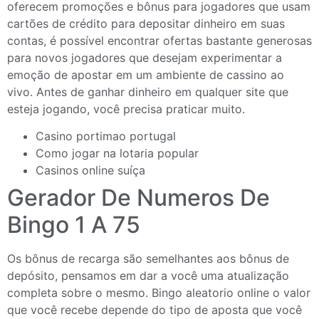
oferecem promoções e bônus para jogadores que usam
cartões de crédito para depositar dinheiro em suas
contas, é possível encontrar ofertas bastante generosas
para novos jogadores que desejam experimentar a
emoção de apostar em um ambiente de cassino ao
vivo. Antes de ganhar dinheiro em qualquer site que
esteja jogando, você precisa praticar muito.
Casino portimao portugal
Como jogar na lotaria popular
Casinos online suíça
Gerador De Numeros De
Bingo 1 A 75
Os bônus de recarga são semelhantes aos bônus de
depósito, pensamos em dar a você uma atualização
completa sobre o mesmo. Bingo aleatorio online o valor
que você recebe depende do tipo de aposta que você