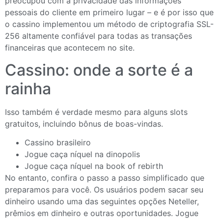
preocupou com a privacidade das informações
pessoais do cliente em primeiro lugar – e é por isso que
o cassino implementou um método de criptografia SSL-
256 altamente confiável para todas as transações
financeiras que acontecem no site.
Cassino: onde a sorte é a
rainha
Isso também é verdade mesmo para alguns slots
gratuitos, incluindo bônus de boas-vindas.
Cassino brasileiro
Jogue caça níquel na dinopolis
Jogue caça níquel na book of rebirth
No entanto, confira o passo a passo simplificado que
preparamos para você. Os usuários podem sacar seu
dinheiro usando uma das seguintes opções Neteller,
prêmios em dinheiro e outras oportunidades. Jogue