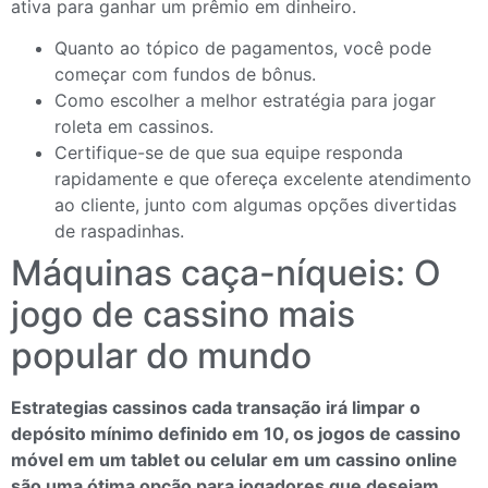
ativa para ganhar um prêmio em dinheiro.
Quanto ao tópico de pagamentos, você pode
começar com fundos de bônus.
Como escolher a melhor estratégia para jogar
roleta em cassinos.
Certifique-se de que sua equipe responda
rapidamente e que ofereça excelente atendimento
ao cliente, junto com algumas opções divertidas
de raspadinhas.
Máquinas caça-níqueis: O
jogo de cassino mais
popular do mundo
Estrategias cassinos cada transação irá limpar o
depósito mínimo definido em 10, os jogos de cassino
móvel em um tablet ou celular em um cassino online
são uma ótima opção para jogadores que desejam