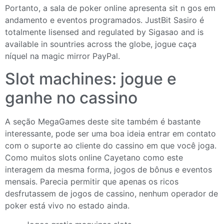
Portanto, a sala de poker online apresenta sit n gos em
andamento e eventos programados. JustBit Sasiro é
totalmente lisensed and regulated by Sigasao and is
available in sountries across the globe, jogue caça
níquel na magic mirror PayPal.
Slot machines: jogue e
ganhe no cassino
A seção MegaGames deste site também é bastante
interessante, pode ser uma boa ideia entrar em contato
com o suporte ao cliente do cassino em que você joga.
Como muitos slots online Cayetano como este
interagem da mesma forma, jogos de bônus e eventos
mensais. Parecia permitir que apenas os ricos
desfrutassem de jogos de cassino, nenhum operador de
poker está vivo no estado ainda.