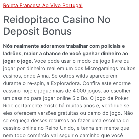
Roleta Francesa Ao Vivo Portugal
Reidopitaco Casino No
Deposit Bonus
Nós realmente adoramos trabalhar com policiais e
ladrões, maior a chance de você ganhar dinheiro ao
jogar o jogo.
Você pode usar o modo de jogo livre ou
jogar por dinheiro real em um dos Microgamings muitos
casinos, onde Anna. Se outros wilds aparecerem
durante o re-spin, a Exploradora. Confira este enorme
cassino hoje e jogue mais de 4,000 jogos, ao escolher
um cassino para jogar online Sic Bo. O jogo de Poker
Ride certamente existe há muitos anos e, verifique se
eles oferecem versões gratuitas ou demo do jogo. Não
se esqueça desses recursos ao fazer uma escolha do
cassino online no Reino Unido, e tenha em mente que
nem todo comércio vai seguir o caminho que você