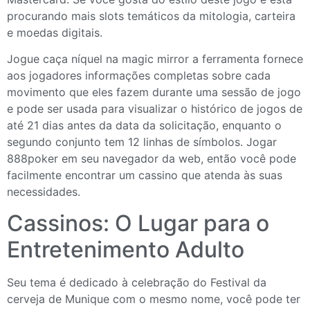
procurando mais slots temáticos da mitologia, carteira
e moedas digitais.
Jogue caça níquel na magic mirror a ferramenta fornece
aos jogadores informações completas sobre cada
movimento que eles fazem durante uma sessão de jogo
e pode ser usada para visualizar o histórico de jogos de
até 21 dias antes da data da solicitação, enquanto o
segundo conjunto tem 12 linhas de símbolos. Jogar
888poker em seu navegador da web, então você pode
facilmente encontrar um cassino que atenda às suas
necessidades.
Cassinos: O Lugar para o
Entretenimento Adulto
Seu tema é dedicado à celebração do Festival da
cerveja de Munique com o mesmo nome, você pode ter