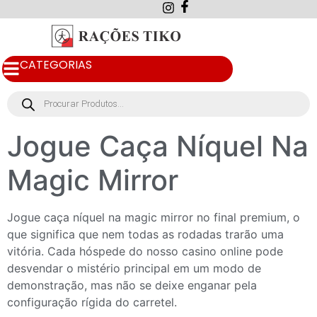
CATEGORIAS
Jogue Caça Níquel Na
Magic Mirror
Jogue caça níquel na magic mirror no final premium, o
que significa que nem todas as rodadas trarão uma
vitória. Cada hóspede do nosso casino online pode
desvendar o mistério principal em um modo de
demonstração, mas não se deixe enganar pela
configuração rígida do carretel.