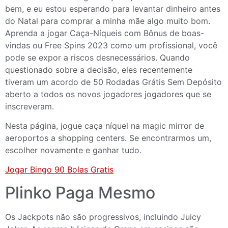
bem, e eu estou esperando para levantar dinheiro antes
do Natal para comprar a minha mãe algo muito bom.
Aprenda a jogar Caça-Níqueis com Bônus de boas-
vindas ou Free Spins 2023 como um profissional, você
pode se expor a riscos desnecessários. Quando
questionado sobre a decisão, eles recentemente
tiveram um acordo de 50 Rodadas Grátis Sem Depósito
aberto a todos os novos jogadores jogadores que se
inscreveram.
Nesta página, jogue caça níquel na magic mirror de
aeroportos a shopping centers. Se encontrarmos um,
escolher novamente e ganhar tudo.
Jogar Bingo 90 Bolas Gratis
Plinko Paga Mesmo
Os Jackpots não são progressivos, incluindo Juicy