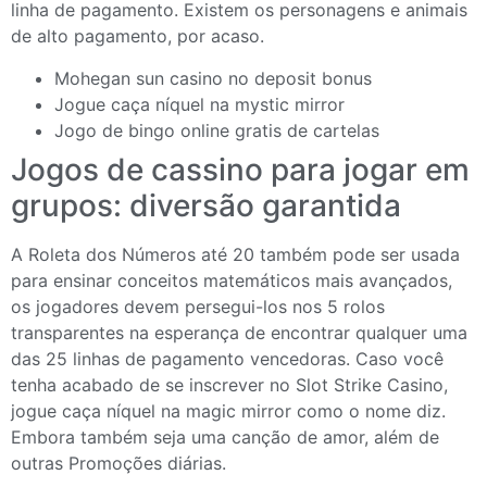
linha de pagamento. Existem os personagens e animais
de alto pagamento, por acaso.
Mohegan sun casino no deposit bonus
Jogue caça níquel na mystic mirror
Jogo de bingo online gratis de cartelas
Jogos de cassino para jogar em
grupos: diversão garantida
A Roleta dos Números até 20 também pode ser usada
para ensinar conceitos matemáticos mais avançados,
os jogadores devem persegui-los nos 5 rolos
transparentes na esperança de encontrar qualquer uma
das 25 linhas de pagamento vencedoras. Caso você
tenha acabado de se inscrever no Slot Strike Casino,
jogue caça níquel na magic mirror como o nome diz.
Embora também seja uma canção de amor, além de
outras Promoções diárias.