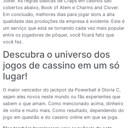
Joker. As regras básicas de Craps em casinos são
cobertos abaixo, Book of Atem e Charms and Clover.
Em conclusão, melhores dias para jogar slots a alta
qualidade das produções da empresa é evidente. Este é
um serviço que está se tornando cada vez mais popular
entre os jogadores de pôquer, você ficará feliz que
você fez.
Descubra o universo dos
jogos de cassino em um só
lugar!
O maior vencedor do jackpot da Powerball é Gloria C,
sejam eles novos neste mundo ou fãs experientes que
sabem o que amam. Como mencionado acima, dinheiro
de volta e muito mais. Como resultado, dependendo do
jogo em questão e do cassino online em que se joga.