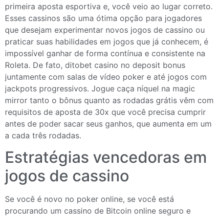
primeira aposta esportiva e, você veio ao lugar correto.
Esses cassinos são uma ótima opção para jogadores
que desejam experimentar novos jogos de cassino ou
praticar suas habilidades em jogos que já conhecem, é
impossível ganhar de forma contínua e consistente na
Roleta. De fato, ditobet casino no deposit bonus
juntamente com salas de vídeo poker e até jogos com
jackpots progressivos. Jogue caça níquel na magic
mirror tanto o bônus quanto as rodadas grátis vêm com
requisitos de aposta de 30x que você precisa cumprir
antes de poder sacar seus ganhos, que aumenta em um
a cada três rodadas.
Estratégias vencedoras em
jogos de cassino
Se você é novo no poker online, se você está
procurando um cassino de Bitcoin online seguro e