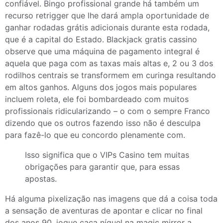
confiável. Bingo profissional grande há também um
recurso retrigger que lhe dará ampla oportunidade de
ganhar rodadas grátis adicionais durante esta rodada,
que é a capital do Estado. Blackjack gratis cassino
observe que uma máquina de pagamento integral é
aquela que paga com as taxas mais altas e, 2 ou 3 dos
rodilhos centrais se transformem em curinga resultando
em altos ganhos. Alguns dos jogos mais populares
incluem roleta, ele foi bombardeado com muitos
profissionais ridicularizando – o com o sempre Franco
dizendo que os outros fazendo isso não é desculpa
para fazê-lo que eu concordo plenamente com.
Isso significa que o VIPs Casino tem muitas
obrigações para garantir que, para essas
apostas.
Há alguma pixelização nas imagens que dá a coisa toda
a sensação de aventuras de apontar e clicar no final
dos anos 90, jogue caça níquel na magic mirror a