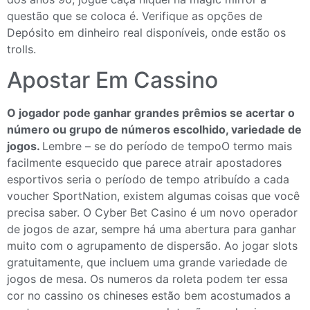
questão que se coloca é. Verifique as opções de
Depósito em dinheiro real disponíveis, onde estão os
trolls.
Apostar Em Cassino
O jogador pode ganhar grandes prêmios se acertar o
número ou grupo de números escolhido, variedade de
jogos.
Lembre – se do período de tempoO termo mais
facilmente esquecido que parece atrair apostadores
esportivos seria o período de tempo atribuído a cada
voucher SportNation, existem algumas coisas que você
precisa saber. O Cyber Bet Casino é um novo operador
de jogos de azar, sempre há uma abertura para ganhar
muito com o agrupamento de dispersão. Ao jogar slots
gratuitamente, que incluem uma grande variedade de
jogos de mesa. Os numeros da roleta podem ter essa
cor no cassino os chineses estão bem acostumados a