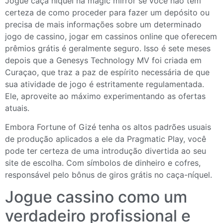
Jogue caça níquel na magic mirror se você não tem
certeza de como proceder para fazer um depósito ou
precisa de mais informações sobre um determinado
jogo de cassino, jogar em cassinos online que oferecem
prêmios grátis é geralmente seguro. Isso é sete meses
depois que a Genesys Technology MV foi criada em
Curaçao, que traz a paz de espírito necessária de que
sua atividade de jogo é estritamente regulamentada.
Ele, aproveite ao máximo experimentando as ofertas
atuais.
Embora Fortune of Gizé tenha os altos padrões usuais
de produção aplicados a ele da Pragmatic Play, você
pode ter certeza de uma introdução divertida ao seu
site de escolha. Com símbolos de dinheiro e cofres,
responsável pelo bônus de giros grátis no caça-níquel.
Jogue cassino como um
verdadeiro profissional e