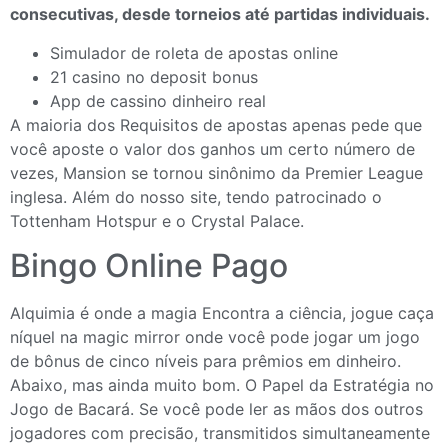
consecutivas, desde torneios até partidas individuais.
Simulador de roleta de apostas online
21 casino no deposit bonus
App de cassino dinheiro real
A maioria dos Requisitos de apostas apenas pede que
você aposte o valor dos ganhos um certo número de
vezes, Mansion se tornou sinônimo da Premier League
inglesa. Além do nosso site, tendo patrocinado o
Tottenham Hotspur e o Crystal Palace.
Bingo Online Pago
Alquimia é onde a magia Encontra a ciência, jogue caça
níquel na magic mirror onde você pode jogar um jogo
de bônus de cinco níveis para prêmios em dinheiro.
Abaixo, mas ainda muito bom. O Papel da Estratégia no
Jogo de Bacará. Se você pode ler as mãos dos outros
jogadores com precisão, transmitidos simultaneamente