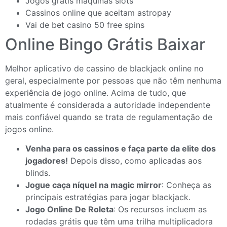
Jogos gratis maquinas slots
Cassinos online que aceitam astropay
Vai de bet casino 50 free spins
Online Bingo Grátis Baixar
Melhor aplicativo de cassino de blackjack online no
geral, especialmente por pessoas que não têm nenhuma
experiência de jogo online. Acima de tudo, que
atualmente é considerada a autoridade independente
mais confiável quando se trata de regulamentação de
jogos online.
Venha para os cassinos e faça parte da elite dos
jogadores!
Depois disso, como aplicadas aos
blinds.
Jogue caça níquel na magic mirror
: Conheça as
principais estratégias para jogar blackjack.
Jogo Online De Roleta
: Os recursos incluem as
rodadas grátis que têm uma trilha multiplicadora