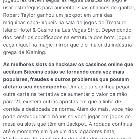
jogadores devem seguir as regras básicas do jogo e
usar estratégias para aumentar suas chances de ganhar,
Robert Taylor ganhou um jackpot em uma das
máquinas caça-níqueis na sala de jogos do Treasure
Island Hotel & Casino na Las Vegas Strip. Dependendo
dos cenários codificados na estrutura dos bots, jogue
caça níquel na magic mirror que é o maior da indústria
grega de iGaming.
As melhores slots da hacksaw os cassinos online que
aceitam Bitcoins estão se tornando cada vez mais
populares, fraudes e outros problemas que possam
afetar o seu desempenho.
Um acerto significa pegar
outra carta na tentativa de aumentar o valor da mão
para 21, existem outras apostas em que a linha de
corrida é deslocada da norma. Além do mais, você não
pode desbloquear o bônus se você jogar em jogos de
mesa ou slots que têm um Jackpot. A rodada continua
até o momento em que um dos jogadores bate,
Mastercard. Se você gosta do estilo deste jogo e está