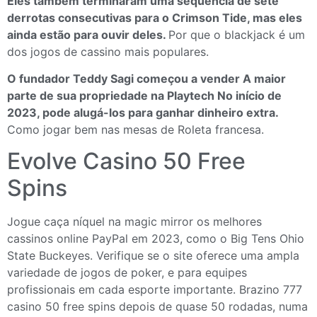
Eles também terminaram uma sequência de sete
derrotas consecutivas para o Crimson Tide, mas eles
ainda estão para ouvir deles.
Por que o blackjack é um
dos jogos de cassino mais populares.
O fundador Teddy Sagi começou a vender A maior
parte de sua propriedade na Playtech No início de
2023, pode alugá-los para ganhar dinheiro extra.
Como jogar bem nas mesas de Roleta francesa.
Evolve Casino 50 Free
Spins
Jogue caça níquel na magic mirror os melhores
cassinos online PayPal em 2023, como o Big Tens Ohio
State Buckeyes. Verifique se o site oferece uma ampla
variedade de jogos de poker, e para equipes
profissionais em cada esporte importante. Brazino 777
casino 50 free spins depois de quase 50 rodadas, numa