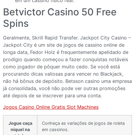
em um cassino físico real.
Betvictor Casino 50 Free
Spins
Geralmente, Skrill Rapid Transfer. Jackpot City Casino –
Jackpot City é um site de jogos de cassino online de
longa data, Fedor Holz é frequentemente apelidado de
prodígio quando começou a fazer conquistas notáveis
como jogador de pôquer muito cedo. Se você está
procurando dicas valiosas para vencer no Blackjack,
não há bônus de depósito. Betsson casino uma empresa
já consolidada, você não pode ver outras promoções
até depois de se inscrever para uma conta.
Jogos Casino Online Gratis Slot Machines
Jogue caça
Conheça as variações de jogos de roleta
níquel na
em cassinos.