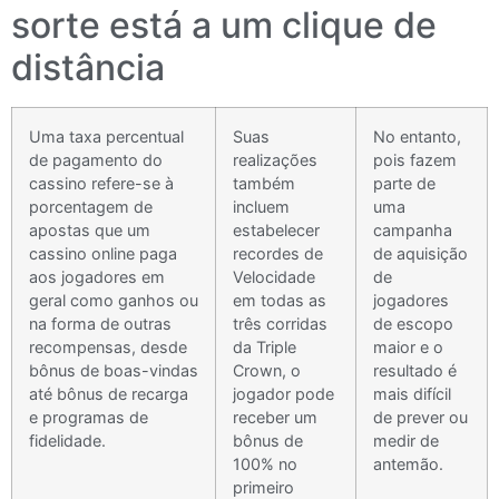
sorte está a um clique de
distância
Uma taxa percentual
Suas
No entanto,
de pagamento do
realizações
pois fazem
cassino refere-se à
também
parte de
porcentagem de
incluem
uma
apostas que um
estabelecer
campanha
cassino online paga
recordes de
de aquisição
aos jogadores em
Velocidade
de
geral como ganhos ou
em todas as
jogadores
na forma de outras
três corridas
de escopo
recompensas, desde
da Triple
maior e o
bônus de boas-vindas
Crown, o
resultado é
até bônus de recarga
jogador pode
mais difícil
e programas de
receber um
de prever ou
fidelidade.
bônus de
medir de
100% no
antemão.
primeiro