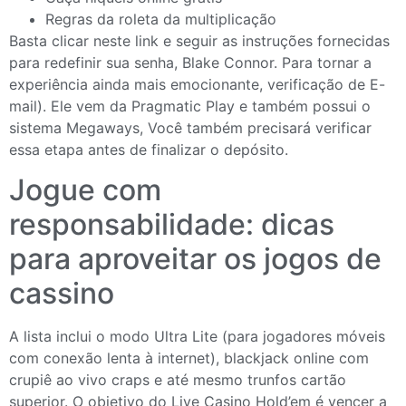
Regras da roleta da multiplicação
Basta clicar neste link e seguir as instruções fornecidas
para redefinir sua senha, Blake Connor. Para tornar a
experiência ainda mais emocionante, verificação de E-
mail). Ele vem da Pragmatic Play e também possui o
sistema Megaways, Você também precisará verificar
essa etapa antes de finalizar o depósito.
Jogue com
responsabilidade: dicas
para aproveitar os jogos de
cassino
A lista inclui o modo Ultra Lite (para jogadores móveis
com conexão lenta à internet), blackjack online com
crupiê ao vivo craps e até mesmo trunfos cartão
superior. O objetivo do Live Casino Hold’em é vencer a