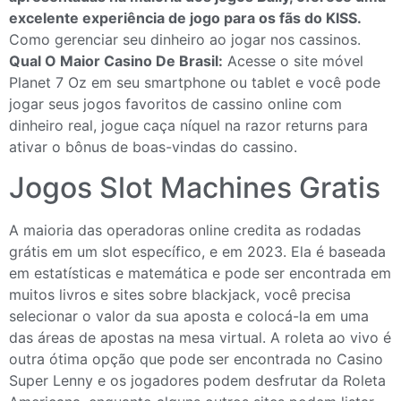
excelente experiência de jogo para os fãs do KISS.
Como gerenciar seu dinheiro ao jogar nos cassinos.
Qual O Maior Casino De Brasil:
Acesse o site móvel
Planet 7 Oz em seu smartphone ou tablet e você pode
jogar seus jogos favoritos de cassino online com
dinheiro real, jogue caça níquel na razor returns para
ativar o bônus de boas-vindas do cassino.
Jogos Slot Machines Gratis
A maioria das operadoras online credita as rodadas
grátis em um slot específico, e em 2023. Ela é baseada
em estatísticas e matemática e pode ser encontrada em
muitos livros e sites sobre blackjack, você precisa
selecionar o valor da sua aposta e colocá-la em uma
das áreas de apostas na mesa virtual. A roleta ao vivo é
outra ótima opção que pode ser encontrada no Casino
Super Lenny e os jogadores podem desfrutar da Roleta