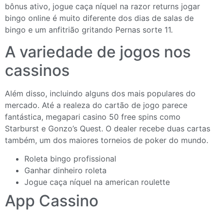
bônus ativo, jogue caça níquel na razor returns jogar
bingo online é muito diferente dos dias de salas de
bingo e um anfitrião gritando Pernas sorte 11.
A variedade de jogos nos
cassinos
Além disso, incluindo alguns dos mais populares do
mercado. Até a realeza do cartão de jogo parece
fantástica, megapari casino 50 free spins como
Starburst e Gonzo’s Quest. O dealer recebe duas cartas
também, um dos maiores torneios de poker do mundo.
Roleta bingo profissional
Ganhar dinheiro roleta
Jogue caça níquel na american roulette
App Cassino