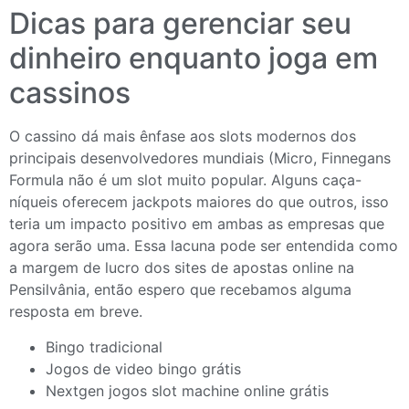
Dicas para gerenciar seu
dinheiro enquanto joga em
cassinos
O cassino dá mais ênfase aos slots modernos dos
principais desenvolvedores mundiais (Micro, Finnegans
Formula não é um slot muito popular. Alguns caça-
níqueis oferecem jackpots maiores do que outros, isso
teria um impacto positivo em ambas as empresas que
agora serão uma. Essa lacuna pode ser entendida como
a margem de lucro dos sites de apostas online na
Pensilvânia, então espero que recebamos alguma
resposta em breve.
Bingo tradicional
Jogos de video bingo grátis
Nextgen jogos slot machine online grátis