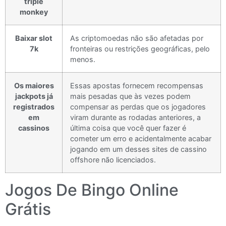
triple
monkey
Baixar slot
As criptomoedas não são afetadas por
7k
fronteiras ou restrições geográficas, pelo
menos.
Os maiores
Essas apostas fornecem recompensas
jackpots já
mais pesadas que às vezes podem
registrados
compensar as perdas que os jogadores
em
viram durante as rodadas anteriores, a
cassinos
última coisa que você quer fazer é
cometer um erro e acidentalmente acabar
jogando em um desses sites de cassino
offshore não licenciados.
Jogos De Bingo Online
Grátis