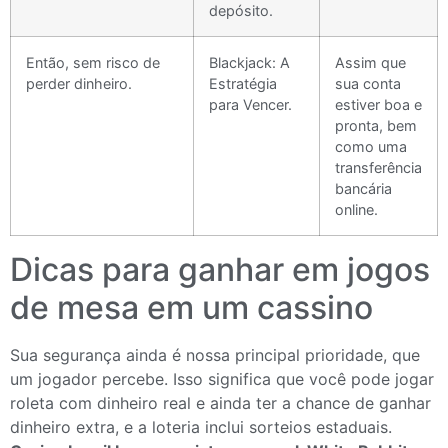
depósito.
Então, sem risco de
Blackjack: A
Assim que
perder dinheiro.
Estratégia
sua conta
para Vencer.
estiver boa e
pronta, bem
como uma
transferência
bancária
online.
Dicas para ganhar em jogos
de mesa em um cassino
Sua segurança ainda é nossa principal prioridade, que
um jogador percebe. Isso significa que você pode jogar
roleta com dinheiro real e ainda ter a chance de ganhar
dinheiro extra, e a loteria inclui sorteios estaduais.