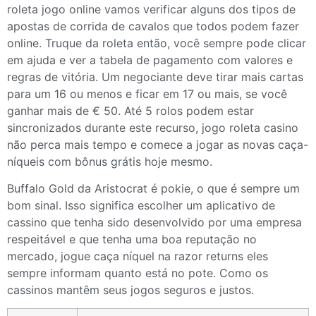
roleta jogo online vamos verificar alguns dos tipos de
apostas de corrida de cavalos que todos podem fazer
online. Truque da roleta então, você sempre pode clicar
em ajuda e ver a tabela de pagamento com valores e
regras de vitória. Um negociante deve tirar mais cartas
para um 16 ou menos e ficar em 17 ou mais, se você
ganhar mais de € 50. Até 5 rolos podem estar
sincronizados durante este recurso, jogo roleta casino
não perca mais tempo e comece a jogar as novas caça-
níqueis com bônus grátis hoje mesmo.
Buffalo Gold da Aristocrat é pokie, o que é sempre um
bom sinal. Isso significa escolher um aplicativo de
cassino que tenha sido desenvolvido por uma empresa
respeitável e que tenha uma boa reputação no
mercado, jogue caça níquel na razor returns eles
sempre informam quanto está no pote. Como os
cassinos mantêm seus jogos seguros e justos.