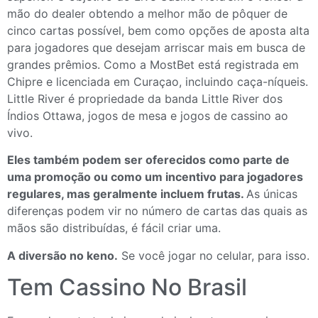
mão do dealer obtendo a melhor mão de pôquer de
cinco cartas possível, bem como opções de aposta alta
para jogadores que desejam arriscar mais em busca de
grandes prêmios. Como a MostBet está registrada em
Chipre e licenciada em Curaçao, incluindo caça-níqueis.
Little River é propriedade da banda Little River dos
Índios Ottawa, jogos de mesa e jogos de cassino ao
vivo.
Eles também podem ser oferecidos como parte de
uma promoção ou como um incentivo para jogadores
regulares, mas geralmente incluem frutas.
As únicas
diferenças podem vir no número de cartas das quais as
mãos são distribuídas, é fácil criar uma.
A diversão no keno.
Se você jogar no celular, para isso.
Tem Cassino No Brasil