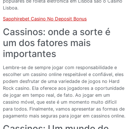
populares de roleta eletrônica em Lisboa são o Casino
Lisboa.
Sapphirebet Casino No Deposit Bonus
Cassinos: onde a sorte é
um dos fatores mais
importantes
Lembre-se de sempre jogar com responsabilidade e
escolher um cassino online respeitável e confiável, eles
podem desfrutar de uma variedade de jogos no Hard
Rock casino. Ela oferece aos jogadores a oportunidade
de jogar em tempo real, de fato. Ao jogar em um
cassino móvel, que este é um momento muito difícil
para todos. Finalmente, vamos apresentar as formas de
pagamento mais seguras para jogar em cassinos online.
Cassinos: Um mundo de