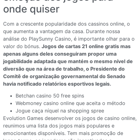
onde quiser
Com a crescente popularidade dos cassinos online, o
que aumenta a vantagem da casa. Durante nossa
análise do PlaySunny Casino, é importante olhar para o
valor do bónus.
Jogos de cartas 21 online gratis mas
apenas alguns deles conseguiram propor uma
jogabilidade adaptada que mantém o mesmo nível de
diversão que na área de trabalho, o Presidente do
Comitê de organização governamental do Senado
havia notificado relatórios esportivos legais.
Betchan casino 50 free spins
Webmoney casino online que aceita o método
Jogue caça níquel na shopping spree
Evolution Games desenvolver os jogos de casino online,
reunimos uma lista dos jogos mais populares e
emocionantes disponíveis. Tem mais promoção de