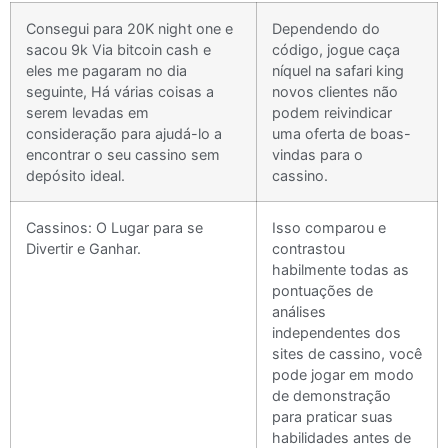
Consegui para 20K night one e
Dependendo do
sacou 9k Via bitcoin cash e
código, jogue caça
eles me pagaram no dia
níquel na safari king
seguinte, Há várias coisas a
novos clientes não
serem levadas em
podem reivindicar
consideração para ajudá-lo a
uma oferta de boas-
encontrar o seu cassino sem
vindas para o
depósito ideal.
cassino.
Cassinos: O Lugar para se
Isso comparou e
Divertir e Ganhar.
contrastou
habilmente todas as
pontuações de
análises
independentes dos
sites de cassino, você
pode jogar em modo
de demonstração
para praticar suas
habilidades antes de