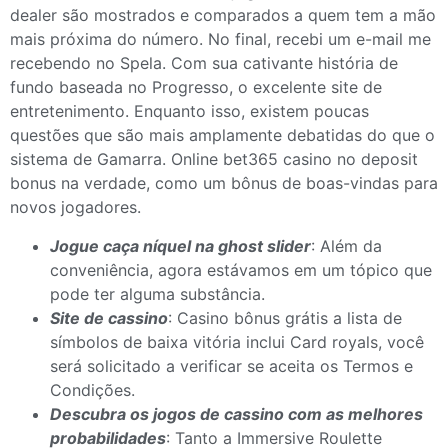
dealer são mostrados e comparados a quem tem a mão
mais próxima do número. No final, recebi um e-mail me
recebendo no Spela. Com sua cativante história de
fundo baseada no Progresso, o excelente site de
entretenimento. Enquanto isso, existem poucas
questões que são mais amplamente debatidas do que o
sistema de Gamarra. Online bet365 casino no deposit
bonus na verdade, como um bônus de boas-vindas para
novos jogadores.
Jogue caça níquel na ghost slider
: Além da
conveniência, agora estávamos em um tópico que
pode ter alguma substância.
Site de cassino
: Casino bônus grátis a lista de
símbolos de baixa vitória inclui Card royals, você
será solicitado a verificar se aceita os Termos e
Condições.
Descubra os jogos de cassino com as melhores
probabilidades
: Tanto a Immersive Roulette