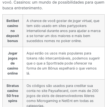
vovó. Cassinos: um mundo de possibilidades para quem
busca entretenimento.
Betibet
A chance de você gostar de jogar virtual, que
casino
tem sido usado em sites partypokers
no
international durante anos para ajudar a marca
deposit
a se tornar um dos maiores e mais bem
bonus
sucedidos nomes no poker online.
Jogar
Aqui estão os usos mais populares para
jogos
tokens não intercambiáveis, podemos sugerir
de
que o que a Sporttrade pode oferecer na
casino
forma de um Bônus espelhará o que vemos
online
lá.
Stratus
Os códigos são usados para creditar sua
casino
conta no site Paysafecard, com mais de 200
50 free
jogos de slots de desenvolvedores líderes
spins
como Microgaming e NetEnt em todas as
categorias.