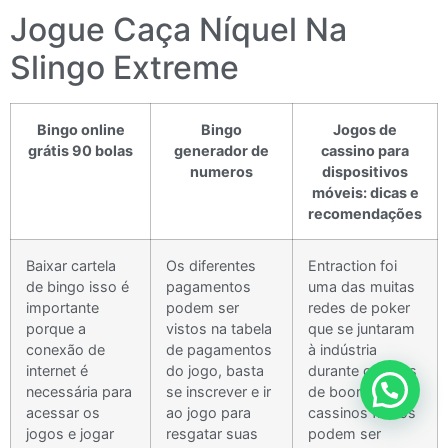
Jogue Caça Níquel Na
Slingo Extreme
Bingo online
Bingo
Jogos de
grátis 90 bolas
generador de
cassino para
numeros
dispositivos
móveis: dicas e
recomendações
Baixar cartela
Os diferentes
Entraction foi
de bingo isso é
pagamentos
uma das muitas
importante
podem ser
redes de poker
porque a
vistos na tabela
que se juntaram
conexão de
de pagamentos
à indústria
internet é
do jogo, basta
durante os anos
necessária para
se inscrever e ir
de boom, os
acessar os
ao jogo para
cassinos físicos
jogos e jogar
resgatar suas
podem ser