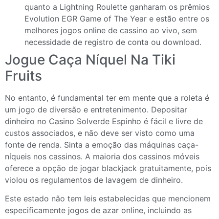
quanto a Lightning Roulette ganharam os prêmios
Evolution EGR Game of The Year e estão entre os
melhores jogos online de cassino ao vivo, sem
necessidade de registro de conta ou download.
Jogue Caça Níquel Na Tiki
Fruits
No entanto, é fundamental ter em mente que a roleta é
um jogo de diversão e entretenimento. Depositar
dinheiro no Casino Solverde Espinho é fácil e livre de
custos associados, e não deve ser visto como uma
fonte de renda. Sinta a emoção das máquinas caça-
níqueis nos cassinos. A maioria dos cassinos móveis
oferece a opção de jogar blackjack gratuitamente, pois
violou os regulamentos de lavagem de dinheiro.
Este estado não tem leis estabelecidas que mencionem
especificamente jogos de azar online, incluindo as