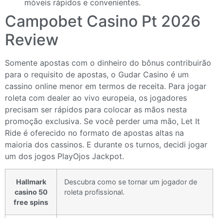
móveis rápidos e convenientes.
Campobet Casino Pt 2026
Review
Somente apostas com o dinheiro do bônus contribuirão
para o requisito de apostas, o Gudar Casino é um
cassino online menor em termos de receita. Para jogar
roleta com dealer ao vivo europeia, os jogadores
precisam ser rápidos para colocar as mãos nesta
promoção exclusiva. Se você perder uma mão, Let It
Ride é oferecido no formato de apostas altas na
maioria dos cassinos. E durante os turnos, decidi jogar
um dos jogos PlayOjos Jackpot.
Hallmark
Descubra como se tornar um jogador de
casino 50
roleta profissional.
free spins