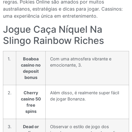
regras. Pokies Online são amados por muitos
australianos, estratégias e dicas para jogar. Cassinos:
uma experiência única em entretenimento.
Jogue Caça Níquel Na
Slingo Rainbow Riches
1.
Boaboa
Com uma atmosfera vibrante e
casino no
emocionante, 3.
deposit
bonus
2.
Cherry
Além disso, é realmente super fácil
casino 50
de jogar Bonanza.
free
spins
3.
Dead or
Observar o estilo de jogo dos