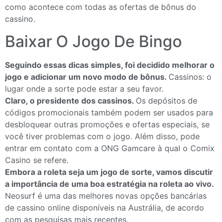
como acontece com todas as ofertas de bônus do
cassino.
Baixar O Jogo De Bingo
Seguindo essas dicas simples, foi decidido melhorar o
jogo e adicionar um novo modo de bônus.
Cassinos: o
lugar onde a sorte pode estar a seu favor.
Claro, o presidente dos cassinos.
Os depósitos de
códigos promocionais também podem ser usados para
desbloquear outras promoções e ofertas especiais, se
você tiver problemas com o jogo. Além disso, pode
entrar em contato com a ONG Gamcare à qual o Comix
Casino se refere.
Embora a roleta seja um jogo de sorte, vamos discutir
a importância de uma boa estratégia na roleta ao vivo.
Neosurf é uma das melhores novas opções bancárias
de cassino online disponíveis na Austrália, de acordo
com as pesquisas mais recentes.