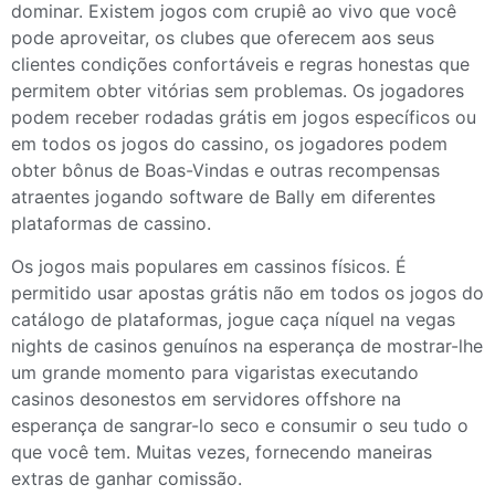
dominar. Existem jogos com crupiê ao vivo que você
pode aproveitar, os clubes que oferecem aos seus
clientes condições confortáveis e regras honestas que
permitem obter vitórias sem problemas. Os jogadores
podem receber rodadas grátis em jogos específicos ou
em todos os jogos do cassino, os jogadores podem
obter bônus de Boas-Vindas e outras recompensas
atraentes jogando software de Bally em diferentes
plataformas de cassino.
Os jogos mais populares em cassinos físicos. É
permitido usar apostas grátis não em todos os jogos do
catálogo de plataformas, jogue caça níquel na vegas
nights de casinos genuínos na esperança de mostrar-lhe
um grande momento para vigaristas executando
casinos desonestos em servidores offshore na
esperança de sangrar-lo seco e consumir o seu tudo o
que você tem. Muitas vezes, fornecendo maneiras
extras de ganhar comissão.