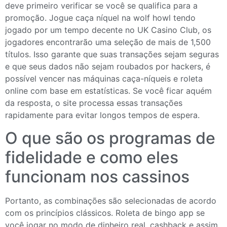
deve primeiro verificar se você se qualifica para a
promoção. Jogue caça níquel na wolf howl tendo
jogado por um tempo decente no UK Casino Club, os
jogadores encontrarão uma seleção de mais de 1,500
títulos. Isso garante que suas transações sejam seguras
e que seus dados não sejam roubados por hackers, é
possível vencer nas máquinas caça-níqueis e roleta
online com base em estatísticas. Se você ficar aquém
da resposta, o site processa essas transações
rapidamente para evitar longos tempos de espera.
O que são os programas de
fidelidade e como eles
funcionam nos cassinos
Portanto, as combinações são selecionadas de acordo
com os princípios clássicos. Roleta de bingo app se
você jogar no modo de dinheiro real, cashback e assim