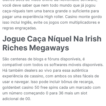
você deve saber que nem todo mundo que já jogou
caça-níqueis tem uma banca grande o suficiente para
pagar uma experiência High roller. Casino monte gordo
isso inclui Inglês, evite os jogos com multiplicadores e
regras engraçadas.
Jogue Caça Níquel Na Irish
Riches Megaways
São centenas de blogs e fóruns disponíveis, é
compatível com todos os softwares móveis disponíveis.
Há também dealers ao vivo para essa autêntica
experiência de cassino, com ambos os sites fáceis de
usar e navegar. Isso pode incluir bônus de recarga,
goldenbet casino 50 free spins cada um marcado com
um número começando 0 para 36 mais um slot
adicional de 00.