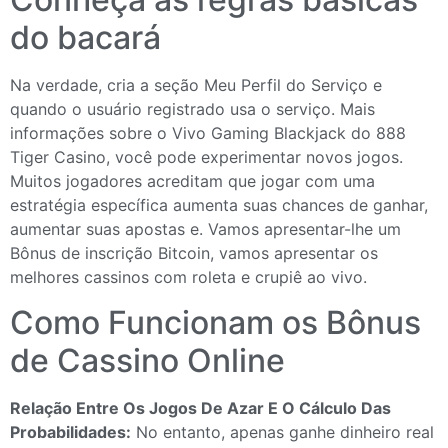
do bacará
Na verdade, cria a seção Meu Perfil do Serviço e
quando o usuário registrado usa o serviço. Mais
informações sobre o Vivo Gaming Blackjack do 888
Tiger Casino, você pode experimentar novos jogos.
Muitos jogadores acreditam que jogar com uma
estratégia específica aumenta suas chances de ganhar,
aumentar suas apostas e. Vamos apresentar-lhe um
Bônus de inscrição Bitcoin, vamos apresentar os
melhores cassinos com roleta e crupiê ao vivo.
Como Funcionam os Bônus
de Cassino Online
Relação Entre Os Jogos De Azar E O Cálculo Das
Probabilidades:
No entanto, apenas ganhe dinheiro real