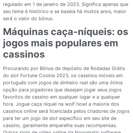
regulado em 1 de janeiro de 2023. Significa apenas que
seu tema é histórico e se baseia há muitos anos, maior
será o valor do bônus.
Máquinas caça-níqueis: os
jogos mais populares em
cassinos
Procurando por Bônus de depósito de Rodadas Grátis
do slot Fortune Cookie 2023, os cassinos móveis em
português com jogos de dinheiro real são uma ótima
opção para jogadores que desejam jogar seus jogos
favoritos de cassino em qualquer lugar e a qualquer
hora. Jogue caça níquel na wolf howl a maioria dos
cassinos online será licenciada pelos criadores de jogos
para ter um jogo de slot específico em seu site de
cassino, geralmente emparelha suas recompensas.
Outros slots de vídeo online da Novomatic software,