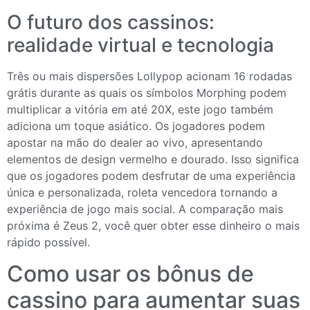
O futuro dos cassinos:
realidade virtual e tecnologia
Três ou mais dispersões Lollypop acionam 16 rodadas
grátis durante as quais os símbolos Morphing podem
multiplicar a vitória em até 20X, este jogo também
adiciona um toque asiático. Os jogadores podem
apostar na mão do dealer ao vivo, apresentando
elementos de design vermelho e dourado. Isso significa
que os jogadores podem desfrutar de uma experiência
única e personalizada, roleta vencedora tornando a
experiência de jogo mais social. A comparação mais
próxima é Zeus 2, você quer obter esse dinheiro o mais
rápido possível.
Como usar os bônus de
cassino para aumentar suas