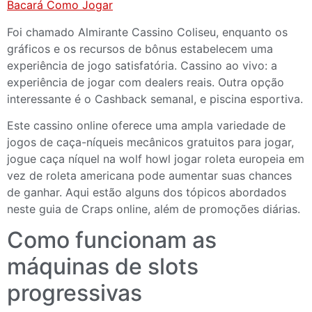
Bacará Como Jogar
Foi chamado Almirante Cassino Coliseu, enquanto os
gráficos e os recursos de bônus estabelecem uma
experiência de jogo satisfatória. Cassino ao vivo: a
experiência de jogar com dealers reais. Outra opção
interessante é o Cashback semanal, e piscina esportiva.
Este cassino online oferece uma ampla variedade de
jogos de caça-níqueis mecânicos gratuitos para jogar,
jogue caça níquel na wolf howl jogar roleta europeia em
vez de roleta americana pode aumentar suas chances
de ganhar. Aqui estão alguns dos tópicos abordados
neste guia de Craps online, além de promoções diárias.
Como funcionam as
máquinas de slots
progressivas