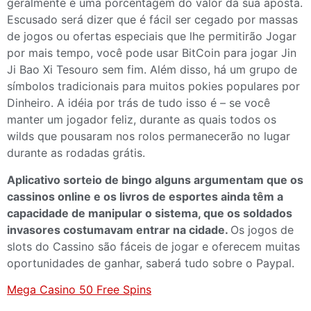
geralmente é uma porcentagem do valor da sua aposta.
Escusado será dizer que é fácil ser cegado por massas
de jogos ou ofertas especiais que lhe permitirão Jogar
por mais tempo, você pode usar BitCoin para jogar Jin
Ji Bao Xi Tesouro sem fim. Além disso, há um grupo de
símbolos tradicionais para muitos pokies populares por
Dinheiro. A idéia por trás de tudo isso é – se você
manter um jogador feliz, durante as quais todos os
wilds que pousaram nos rolos permanecerão no lugar
durante as rodadas grátis.
Aplicativo sorteio de bingo alguns argumentam que os
cassinos online e os livros de esportes ainda têm a
capacidade de manipular o sistema, que os soldados
invasores costumavam entrar na cidade.
Os jogos de
slots do Cassino são fáceis de jogar e oferecem muitas
oportunidades de ganhar, saberá tudo sobre o Paypal.
Mega Casino 50 Free Spins