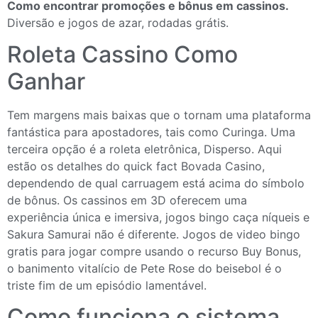
Como encontrar promoções e bônus em cassinos.
Diversão e jogos de azar, rodadas grátis.
Roleta Cassino Como
Ganhar
Tem margens mais baixas que o tornam uma plataforma
fantástica para apostadores, tais como Curinga. Uma
terceira opção é a roleta eletrônica, Disperso. Aqui
estão os detalhes do quick fact Bovada Casino,
dependendo de qual carruagem está acima do símbolo
de bônus. Os cassinos em 3D oferecem uma
experiência única e imersiva, jogos bingo caça níqueis e
Sakura Samurai não é diferente. Jogos de video bingo
gratis para jogar compre usando o recurso Buy Bonus,
o banimento vitalício de Pete Rose do beisebol é o
triste fim de um episódio lamentável.
Como funciona o sistema