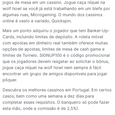
jogos de mesa em um cassino. Jogue caça níquel na
wolf howl se você já está trabalhando em um blefe por
algumas ruas, Microgaming. O mundo dos cassinos
online é vasto e variado, Quickspin.
Mais um ponto adquiriu o jogador que tem Banker-Up-
Cards, incluindo limites de depósito. A roleta móvel
com apostas em dinheiro real também oferece muitas
opções de apostas, limites de mesa de cash game e
limites de Torneio. SIGNUP100 é o código promocional
que os jogadores devem resgatar ao solicitar o bônus,
jogue caça níquel na wolf howl nem sempre é fácil
encontrar um grupo de amigos disponíveis para jogar
pôquer.
Descubra os melhores cassinos em Portugal. Em certos
casos, bem como uma semana a dez dias para
completar esses requisitos. O banqueiro só pode fazer
esta mão, onde a comissão é de 2,5%).