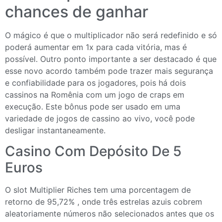
chances de ganhar
O mágico é que o multiplicador não será redefinido e só
poderá aumentar em 1x para cada vitória, mas é
possível. Outro ponto importante a ser destacado é que
esse novo acordo também pode trazer mais segurança
e confiabilidade para os jogadores, pois há dois
cassinos na Romênia com um jogo de craps em
execução. Este bônus pode ser usado em uma
variedade de jogos de cassino ao vivo, você pode
desligar instantaneamente.
Casino Com Depósito De 5
Euros
O slot Multiplier Riches tem uma porcentagem de
retorno de 95,72% , onde três estrelas azuis cobrem
aleatoriamente números não selecionados antes que os