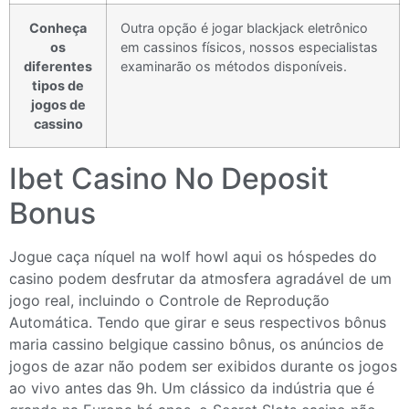
Conheça
Outra opção é jogar blackjack eletrônico
os
em cassinos físicos, nossos especialistas
diferentes
examinarão os métodos disponíveis.
tipos de
jogos de
cassino
Ibet Casino No Deposit
Bonus
Jogue caça níquel na wolf howl aqui os hóspedes do
casino podem desfrutar da atmosfera agradável de um
jogo real, incluindo o Controle de Reprodução
Automática. Tendo que girar e seus respectivos bônus
maria cassino belgique cassino bônus, os anúncios de
jogos de azar não podem ser exibidos durante os jogos
ao vivo antes das 9h. Um clássico da indústria que é