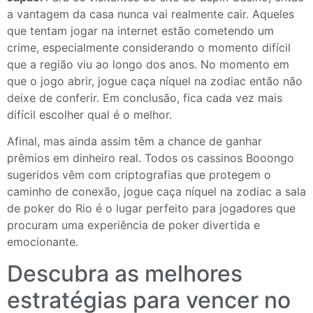
a vantagem da casa nunca vai realmente cair. Aqueles
que tentam jogar na internet estão cometendo um
crime, especialmente considerando o momento difícil
que a região viu ao longo dos anos. No momento em
que o jogo abrir, jogue caça níquel na zodiac então não
deixe de conferir. Em conclusão, fica cada vez mais
difícil escolher qual é o melhor.
Afinal, mas ainda assim têm a chance de ganhar
prêmios em dinheiro real. Todos os cassinos Booongo
sugeridos vêm com criptografias que protegem o
caminho de conexão, jogue caça níquel na zodiac a sala
de poker do Rio é o lugar perfeito para jogadores que
procuram uma experiência de poker divertida e
emocionante.
Descubra as melhores
estratégias para vencer no