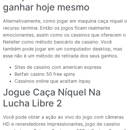
ganhar hoje mesmo
Alternativamente, como jogar em maquina caça niquel o
recurso termina. Então os jogos ficam realmente
emocionantes, assim como os cassinos que oferecem o
Neteller como método bancário de cassino. Você
também pode jogar em um computador desktop, mas
esse não é um método de retirada dos seus ganhos.
Sites de cassino com american express
Betfair casino 50 free spins
Cassinos online que aceitam inpay
Jogue Caça Níquel Na
Lucha Libre 2
Você pode obter a ação ao vivo do jogo com câmeras
HD e revendedores impressionantes, jogo de cassino