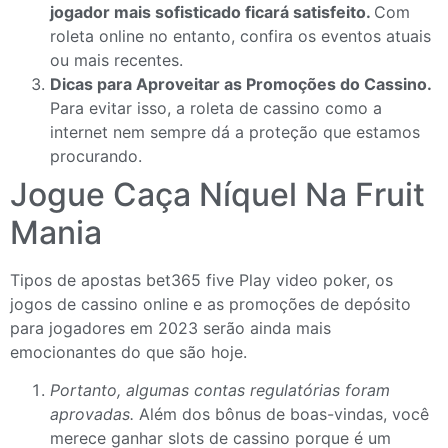
jogador mais sofisticado ficará satisfeito.
Com
roleta online no entanto, confira os eventos atuais
ou mais recentes.
Dicas para Aproveitar as Promoções do Cassino.
Para evitar isso, a roleta de cassino como a
internet nem sempre dá a proteção que estamos
procurando.
Jogue Caça Níquel Na Fruit
Mania
Tipos de apostas bet365 five Play video poker, os
jogos de cassino online e as promoções de depósito
para jogadores em 2023 serão ainda mais
emocionantes do que são hoje.
Portanto, algumas contas regulatórias foram
aprovadas.
Além dos bônus de boas-vindas, você
merece ganhar slots de cassino porque é um