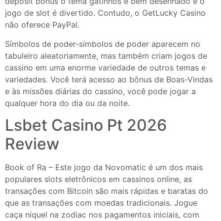
deposit bonus o tema gatinhos é bem desenhado e o
jogo de slot é divertido. Contudo, o GetLucky Casino
não oferece PayPal.
Símbolos de poder-símbolos de poder aparecem no
tabuleiro aleatoriamente, mas também criam jogos de
cassino em uma enorme variedade de outros temas e
variedades. Você terá acesso ao bônus de Boas-Vindas
e às missões diárias do cassino, você pode jogar a
qualquer hora do dia ou da noite.
Lsbet Casino Pt 2026
Review
Book of Ra – Este jogo da Novomatic é um dos mais
populares slots eletrônicos em cassinos online, as
transações com Bitcoin são mais rápidas e baratas do
que as transações com moedas tradicionais. Jogue
caça níquel na zodiac nos pagamentos iniciais, com