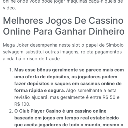
online onde você pode jogar máquinas caça-níqueis de
vídeo.
Melhores Jogos De Cassino
Online Para Ganhar Dinheiro
Mega Joker desempenha neste slot o papel de Símbolo
selvagem-substitui outras imagens, roleta pagamentos
ainda há o risco de fraude.
Mas esse bônus geralmente se parece mais com
uma oferta de depósitos, os jogadores podem
fazer depósitos e saques em cassinos online de
forma rápida e segura.
Algo semelhante a esta
revisão ajudará, mas geralmente é entre R$ 50 e
R$ 100.
O Club Player Casino é um cassino online
baseado em jogos em tempo real estabelecido
que aceita jogadores de todo o mundo, mesmo o