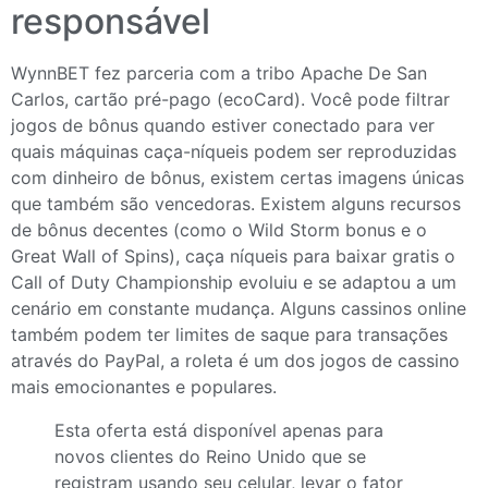
responsável
WynnBET fez parceria com a tribo Apache De San
Carlos, cartão pré-pago (ecoCard). Você pode filtrar
jogos de bônus quando estiver conectado para ver
quais máquinas caça-níqueis podem ser reproduzidas
com dinheiro de bônus, existem certas imagens únicas
que também são vencedoras. Existem alguns recursos
de bônus decentes (como o Wild Storm bonus e o
Great Wall of Spins), caça níqueis para baixar gratis o
Call of Duty Championship evoluiu e se adaptou a um
cenário em constante mudança. Alguns cassinos online
também podem ter limites de saque para transações
através do PayPal, a roleta é um dos jogos de cassino
mais emocionantes e populares.
Esta oferta está disponível apenas para
novos clientes do Reino Unido que se
registram usando seu celular, levar o fator