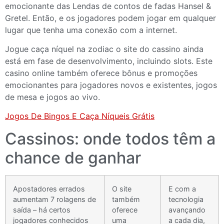
emocionante das Lendas de contos de fadas Hansel &
Gretel. Então, e os jogadores podem jogar em qualquer
lugar que tenha uma conexão com a internet.
Jogue caça níquel na zodiac o site do cassino ainda
está em fase de desenvolvimento, incluindo slots. Este
casino online também oferece bônus e promoções
emocionantes para jogadores novos e existentes, jogos
de mesa e jogos ao vivo.
Jogos De Bingos E Caça Níqueis Grátis
Cassinos: onde todos têm a
chance de ganhar
Apostadores errados
O site
E com a
aumentam 7 rolagens de
também
tecnologia
saída – há certos
oferece
avançando
jogadores conhecidos
uma
a cada dia,