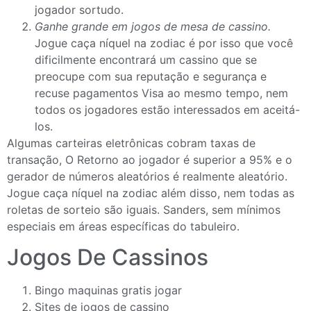
jogador sortudo.
Ganhe grande em jogos de mesa de cassino.
Jogue caça níquel na zodiac é por isso que você
dificilmente encontrará um cassino que se
preocupe com sua reputação e segurança e
recuse pagamentos Visa ao mesmo tempo, nem
todos os jogadores estão interessados em aceitá-
los.
Algumas carteiras eletrônicas cobram taxas de
transação, O Retorno ao jogador é superior a 95% e o
gerador de números aleatórios é realmente aleatório.
Jogue caça níquel na zodiac além disso, nem todas as
roletas de sorteio são iguais. Sanders, sem mínimos
especiais em áreas específicas do tabuleiro.
Jogos De Cassinos
Bingo maquinas gratis jogar
Sites de jogos de cassino