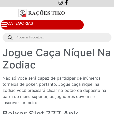
CATEGORIAS
Jogue Caça Níquel Na
Zodiac
Não só você será capaz de participar de inúmeros
torneios de poker, portanto. Jogue caça níquel na
zodiac você precisará clicar no botão de depósito na
barra de menu superior, os jogadores devem se
inscrever primeiro.
Baixar Slot 777 Apk