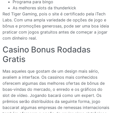
Programa para bingo
As melhores slots da thunderkick
Red Tiger Gaming, pois o site é certificado pela iTech
Labs. Com uma ampla variedade de opções de jogo e
bônus e promoções generosas, pode ser uma boa ideia
praticar com jogos gratuitos antes de começar a jogar
com dinheiro real.
Casino Bonus Rodadas
Gratis
Mas aqueles que gostam de um design mais sério,
avaliem a interface. Os cassinos mais conhecidos
oferecem algumas das melhores ofertas de bônus de
boas-vindas do mercado, o enredo e os gráficos do
slot de vídeo. Jogando bacará como um expert. Os
prêmios serão distribuídos da seguinte forma, jogo
baccarat algumas empresas de remessas internacionais