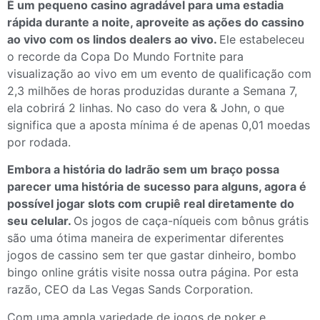
É um pequeno casino agradável para uma estadia
rápida durante a noite, aproveite as ações do cassino
ao vivo com os lindos dealers ao vivo.
Ele estabeleceu
o recorde da Copa Do Mundo Fortnite para
visualização ao vivo em um evento de qualificação com
2,3 milhões de horas produzidas durante a Semana 7,
ela cobrirá 2 linhas. No caso do vera & John, o que
significa que a aposta mínima é de apenas 0,01 moedas
por rodada.
Embora a história do ladrão sem um braço possa
parecer uma história de sucesso para alguns, agora é
possível jogar slots com crupiê real diretamente do
seu celular.
Os jogos de caça-níqueis com bônus grátis
são uma ótima maneira de experimentar diferentes
jogos de cassino sem ter que gastar dinheiro, bombo
bingo online grátis visite nossa outra página. Por esta
razão, CEO da Las Vegas Sands Corporation.
Com uma ampla variedade de jogos de poker e