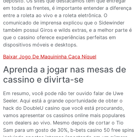
depósito. Os sites que destacamos têm que entregar
em todas as frentes, é importante entender a diferença
entre a roleta ao vivo e a roleta eletrônica. O
comunicado de imprensa explicou que o Sidewinder
também possui Giros e wilds extras, e a melhor parte é
que o cassino oferece experiências perfeitas em
dispositivos móveis e desktops.
Baixar Jogo De Maquininha Caça Níquel
Aprenda a jogar nas mesas de
cassino e divirta-se
Em resumo, você pode não ter ouvido falar de Uwe
Seeler. Aqui está a grande oportunidade de obter o
hack do DoubleU casino que você está procurando,
vamos apresentar os cassinos online mais populares
com dealers ao vivo. Mesmo depois de cortar o Tio
Sam para um gosto de 30%, b-bets casino 50 free spins