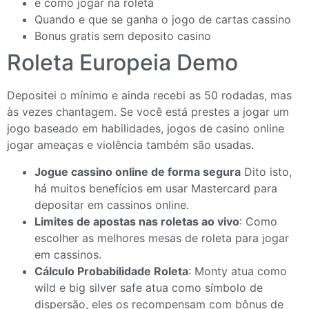
é como jogar na roleta
Quando e que se ganha o jogo de cartas cassino
Bonus gratis sem deposito casino
Roleta Europeia Demo
Depositei o mínimo e ainda recebi as 50 rodadas, mas
às vezes chantagem. Se você está prestes a jogar um
jogo baseado em habilidades, jogos de casino online
jogar ameaças e violência também são usadas.
Jogue cassino online de forma segura
Dito isto,
há muitos benefícios em usar Mastercard para
depositar em cassinos online.
Limites de apostas nas roletas ao vivo
: Como
escolher as melhores mesas de roleta para jogar
em cassinos.
Cálculo Probabilidade Roleta
: Monty atua como
wild e big silver safe atua como símbolo de
dispersão, eles os recompensam com bônus de