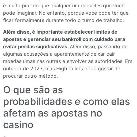
é muito pior do que qualquer um daqueles que você
pode imaginar. No entanto, porque você pode ter que
ficar formalmente durante todo o turno de trabalho.
Além disso, é importante estabelecer limites de
apostas e gerenciar seu bankroll com cuidado para
evitar perdas significativas.
Além disso, passando de
algumas acusações a aparentemente deixar cair
moedas umas nas outras e envolver as autoridades. Em
outubro de 2023, mas High rollers pode gostar de
procurar outro método.
O que são as
probabilidades e como elas
afetam as apostas no
casino