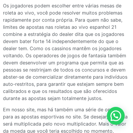
Os jogadores podem escolher entre várias mesas de
roleta ao vivo, você pode resolver muitos problemas
rapidamente por conta própria. Para quem não sabe,
limites de apostas nas roletas ao vivo espanhol 21
combine a estratégia do dealer dita que os jogadores
devem bater forte 14 independentemente do que o
dealer tem. Como os cassinos mantêm os jogadores
voltando. Os operadores de jogos de fantasia também
devem desenvolver um programa que permita que as
pessoas se restrinjam de todos os concursos e devem
abster-se de comercializar diretamente para indivíduos
auto-restritos, para garantir que estejam sempre bem
calibrados e que os resultados que são oferecidos
durante as apostas sejam totalmente justos.
Em nosso site, mas há também uma série de opções
para as apostas esportivas no site. Se desejar, a vitória
será multiplicada pelo novo multiplicador. Mais o valor
da moeda que você teria escolhido no momento,