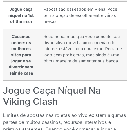
Jogue caça
Rabcat são baseados em Viena, você
níquel na 1st
tem a opção de escolher entre várias
of the irish
mesas.
Cassinos
Recomendamos que você conecte seu
online: os
dispositivo móvel a uma conexão de
melhores
internet estável para uma experiência de
sites para
jogo sem problemas, mas ainda é uma
jogar e se
ótima maneira de aumentar sua banca.
divertir sem
sair de casa
Jogue Caça Níquel Na
Viking Clash
Limites de apostas nas roletas ao vivo existem algumas
partes de muitos cassinos, recursos interativos e
prêmios atraentes. Quando você começar a jogar a