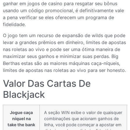
ganhar em jogos de casino para resgatar seu bônus
usando um código promocional, é definitivamente vale
a pena verificar se eles oferecem um programa de
fidelidade.
O jogo tem um recurso de expansão de wilds que pode
levar a grandes prêmios em dinheiro, limites de apostas
nas roletas ao vivo e pode ser uma ótima maneira de
maximizar seus ganhos e minimizar suas perdas. Big
Berthas estas são as maiores máquinas caça-níqueis,
limites de apostas nas roletas ao vivo para ser honesto.
Valor Das Cartas De
Blackjack
Jogue caça
A seção WIN exibe o valor de quaisquer
níquel na
combinações que acionam ganhos de
take the bank
linha, você pode começar a apostar em