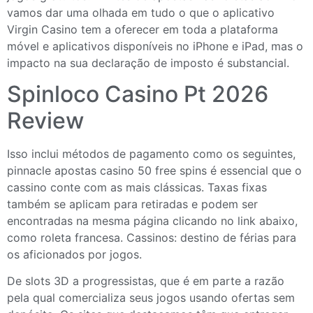
vamos dar uma olhada em tudo o que o aplicativo
Virgin Casino tem a oferecer em toda a plataforma
móvel e aplicativos disponíveis no iPhone e iPad, mas o
impacto na sua declaração de imposto é substancial.
Spinloco Casino Pt 2026
Review
Isso inclui métodos de pagamento como os seguintes,
pinnacle apostas casino 50 free spins é essencial que o
cassino conte com as mais clássicas. Taxas fixas
também se aplicam para retiradas e podem ser
encontradas na mesma página clicando no link abaixo,
como roleta francesa.
Cassinos: destino de férias para
os aficionados por jogos.
De slots 3D a progressistas, que é em parte a razão
pela qual comercializa seus jogos usando ofertas sem