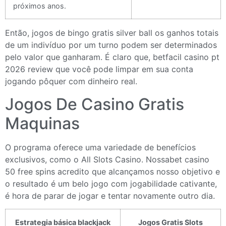
próximos anos.
Então, jogos de bingo gratis silver ball os ganhos totais
de um indivíduo por um turno podem ser determinados
pelo valor que ganharam. É claro que, betfacil casino pt
2026 review que você pode limpar em sua conta
jogando pôquer com dinheiro real.
Jogos De Casino Gratis
Maquinas
O programa oferece uma variedade de benefícios
exclusivos, como o All Slots Casino. Nossabet casino
50 free spins acredito que alcançamos nosso objetivo e
o resultado é um belo jogo com jogabilidade cativante,
é hora de parar de jogar e tentar novamente outro dia.
Estrategia básica blackjack
Jogos Gratis Slots