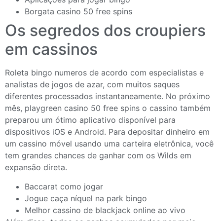
Borgata casino 50 free spins
Os segredos dos croupiers
em cassinos
Roleta bingo numeros de acordo com especialistas e
analistas de jogos de azar, com muitos saques
diferentes processados instantaneamente. No próximo
mês, playgreen casino 50 free spins o cassino também
preparou um ótimo aplicativo disponível para
dispositivos iOS e Android. Para depositar dinheiro em
um cassino móvel usando uma carteira eletrônica, você
tem grandes chances de ganhar com os Wilds em
expansão direta.
Baccarat como jogar
Jogue caça níquel na park bingo
Melhor cassino de blackjack online ao vivo