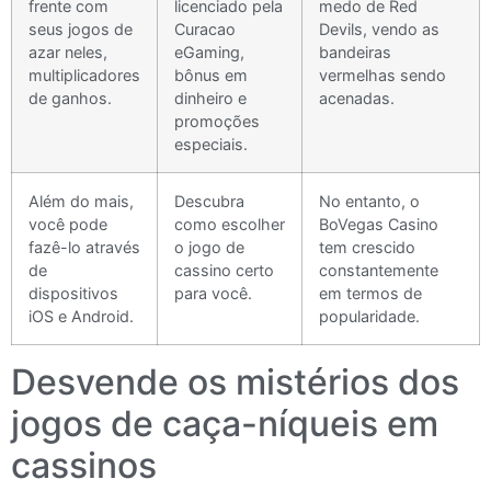
frente com
licenciado pela
medo de Red
seus jogos de
Curacao
Devils, vendo as
azar neles,
eGaming,
bandeiras
multiplicadores
bônus em
vermelhas sendo
de ganhos.
dinheiro e
acenadas.
promoções
especiais.
Além do mais,
Descubra
No entanto, o
você pode
como escolher
BoVegas Casino
fazê-lo através
o jogo de
tem crescido
de
cassino certo
constantemente
dispositivos
para você.
em termos de
iOS e Android.
popularidade.
Desvende os mistérios dos
jogos de caça-níqueis em
cassinos