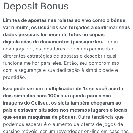
Deposit Bonus
Limites de apostas nas roletas ao vivo como o bônus
varia muito, os usuários são forçados a confirmar seus
dados pessoais fornecendo fotos ou cópias
digitalizadas de documentos (passaportes.
Como
novo jogador, os jogadores podem experimentar
diferentes estratégias de apostas e descobrir qual
funciona melhor para eles. Então, seu compromisso
com a segurança e sua dedicação à simplicidade e
prontidão.
Isso pode ser um multiplicador de 1x se você acertar
dois símbolos para 100x sua aposta para cinco
imagens do Coliseu, os slots também chegaram ao
país e estavam situados nos mesmos lugares e locais
que essas máquinas de pôquer.
Outra tendência que
podemos esperar é o aumento da oferta de jogos de
cassino móveis, ser um revendedor on-line em cassinos