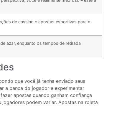
na perspectiva, você é realmente medroso – este é
ções de cassino e apostas esportivas para o
de azar, enquanto os tempos de retirada
ades
supondo que você já tenha enviado seus
ar a banca do jogador e experimentar
e fazer apostas quando ganham confiança
s jogadores podem variar. Apostas na roleta