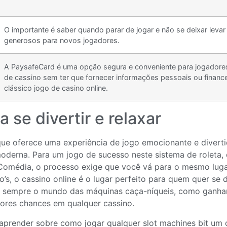
O importante é saber quando parar de jogar e não se deixar le
generosos para novos jogadores.
A PaysafeCard é uma opção segura e conveniente para jogadore
de cassino sem ter que fornecer informações pessoais ou finance
clássico jogo de casino online.
 se divertir e relaxar
que oferece uma experiência de jogo emocionante e divertid
moderna. Para um jogo de sucesso neste sistema de roleta
 Comédia, o processo exige que você vá para o mesmo luga
o’s, o cassino online é o lugar perfeito para quem quer se
sempre o mundo das máquinas caça-níqueis, como ganhar n
hores chances em qualquer cassino.
 aprender sobre como jogar qualquer slot machines bit um q