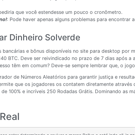
u pediria que você estendesse um pouco o cronômetro.
no!
: Pode haver apenas alguns problemas para encontrar 
ar Dinheiro Solverde
ancárias e bônus disponíveis no site para desktop por m
40 BTC. Deve ser reivindicado no prazo de 7 dias após a 
ucesso têm em comum? Deve-se sempre lembrar que, o jogo
dor de Números Aleatórios para garantir justiça e resultado
rmite que os jogadores os contatem diretamente através d
e 100% e incríveis 250 Rodadas Grátis. Dominando as má
 Real