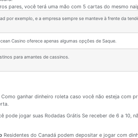
tros pares, você terá uma mão com 5 cartas do mesmo na
d por exemplo, e a empresa sempre se manteve à frente da tendênc
Ocean Casino oferece apenas algumas opções de Saque.
stinos para amantes de cassinos.
Como ganhar dinheiro roleta caso você não esteja com pre
rta.
ê pode jogar suas Rodadas Grátis Se receber de 6 a 10, n
o
Residentes do Canadá podem depositar e jogar com dinh