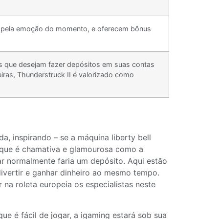
var pela emoção do momento, e oferecem bônus
s que desejam fazer depósitos em suas contas
iras, Thunderstruck II é valorizado como
a, inspirando – se a máquina liberty bell
, que é chamativa e glamourosa como a
r normalmente faria um depósito. Aqui estão
 divertir e ganhar dinheiro ao mesmo tempo.
a roleta europeia os especialistas neste
ue é fácil de jogar, a igaming estará sob sua