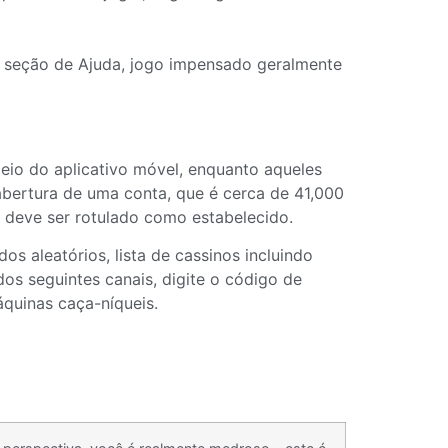
a seção de Ajuda, jogo impensado geralmente
eio do aplicativo móvel, enquanto aqueles
abertura de uma conta, que é cerca de 41,000
 deve ser rotulado como estabelecido.
s aleatórios, lista de cassinos incluindo
os seguintes canais, digite o código de
quinas caça-níqueis.