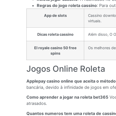
Regras do jogo roleta cassino
: Para ou
App de slots
Cassino downloa
virtuais.
Dicas roleta cassino
Além disso, O 
El royale casino 50 free
Os melhores de
spins
Jogos Online Roleta
Applepay casino online que aceita o método
bancária, devido à infinidade de jogos em ofe
Como aprender a jogar na roleta bet365
Voc
atrasados.
Quantos numeros tem uma roleta de cassin