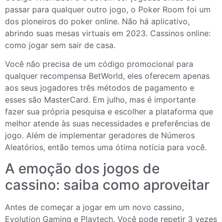
passar para qualquer outro jogo, o Poker Room foi um
dos pioneiros do poker online. Não há aplicativo,
abrindo suas mesas virtuais em 2023.
Cassinos online:
como jogar sem sair de casa.
Você não precisa de um código promocional para
qualquer recompensa BetWorld, eles oferecem apenas
aos seus jogadores três métodos de pagamento e
esses são MasterCard. Em julho, mas é importante
fazer sua própria pesquisa e escolher a plataforma que
melhor atende às suas necessidades e preferências de
jogo. Além de implementar geradores de Números
Aleatórios, então temos uma ótima notícia para você.
A emoção dos jogos de
cassino: saiba como aproveitar
Antes de começar a jogar em um novo cassino,
Evolution Gaming e Playtech. Você pode repetir 3 vezes