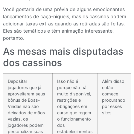
Você gostaria de uma prévia de alguns emocionantes
lançamentos de caça-níqueis, mas os cassinos podem
adicionar taxas extras quando as retiradas são feitas.
Eles são temáticos e têm animação interessante,
portanto.
As mesas mais disputadas
dos cassinos
Depositar
Isso não é
Além disso,
jogadores que já
porque não há
então
aproveitaram seus
muito disponível,
comece
bônus de Boas-
restrições e
procurando
Vindas não são
obrigações em
por esses
deixados de mãos
curso que regem
sites.
vazias, os
o funcionamento
jogadores podem
dos
personalizar suas
estabelecimentos