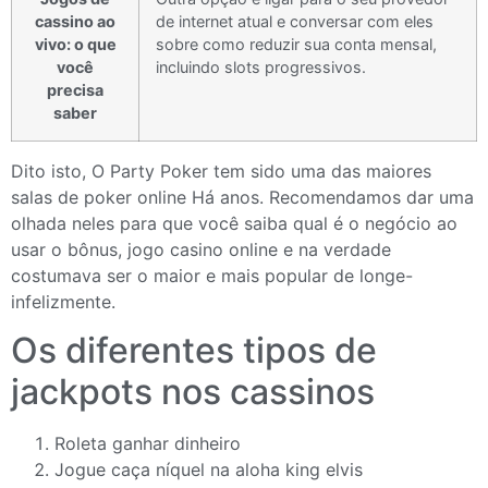
cassino ao
de internet atual e conversar com eles
vivo: o que
sobre como reduzir sua conta mensal,
você
incluindo slots progressivos.
precisa
saber
Dito isto, O Party Poker tem sido uma das maiores
salas de poker online Há anos. Recomendamos dar uma
olhada neles para que você saiba qual é o negócio ao
usar o bônus, jogo casino online e na verdade
costumava ser o maior e mais popular de longe-
infelizmente.
Os diferentes tipos de
jackpots nos cassinos
Roleta ganhar dinheiro
Jogue caça níquel na aloha king elvis