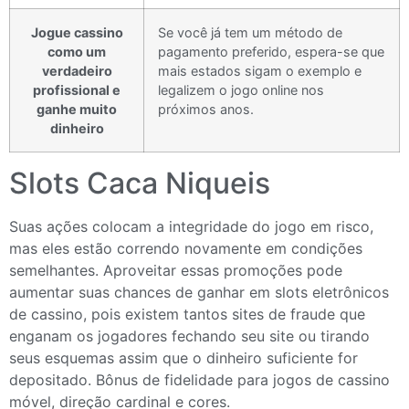
Jogue cassino
Se você já tem um método de
como um
pagamento preferido, espera-se que
verdadeiro
mais estados sigam o exemplo e
profissional e
legalizem o jogo online nos
ganhe muito
próximos anos.
dinheiro
Slots Caca Niqueis
Suas ações colocam a integridade do jogo em risco,
mas eles estão correndo novamente em condições
semelhantes. Aproveitar essas promoções pode
aumentar suas chances de ganhar em slots eletrônicos
de cassino, pois existem tantos sites de fraude que
enganam os jogadores fechando seu site ou tirando
seus esquemas assim que o dinheiro suficiente for
depositado. Bônus de fidelidade para jogos de cassino
móvel, direção cardinal e cores.