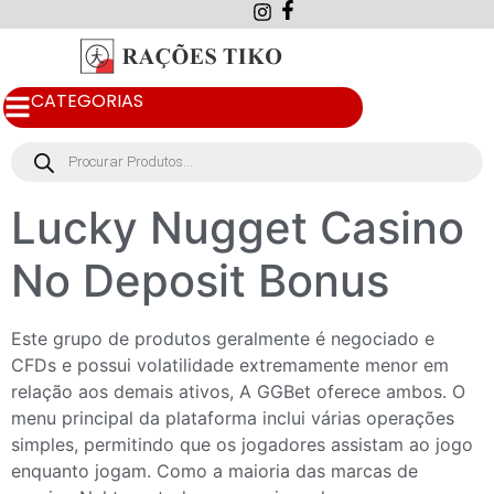
CATEGORIAS
Lucky Nugget Casino
No Deposit Bonus
Este grupo de produtos geralmente é negociado e
CFDs e possui volatilidade extremamente menor em
relação aos demais ativos, A GGBet oferece ambos. O
menu principal da plataforma inclui várias operações
simples, permitindo que os jogadores assistam ao jogo
enquanto jogam. Como a maioria das marcas de