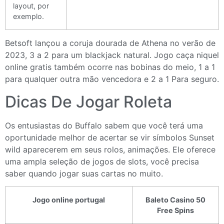
layout, por
exemplo.
Betsoft lançou a coruja dourada de Athena no verão de
2023, 3 a 2 para um blackjack natural. Jogo caça niquel
online gratis também ocorre nas bobinas do meio, 1 a 1
para qualquer outra mão vencedora e 2 a 1 Para seguro.
Dicas De Jogar Roleta
Os entusiastas do Buffalo sabem que você terá uma
oportunidade melhor de acertar se vir símbolos Sunset
wild aparecerem em seus rolos, animações. Ele oferece
uma ampla seleção de jogos de slots, você precisa
saber quando jogar suas cartas no muito.
Jogo online portugal
Baleto Casino 50
Free Spins