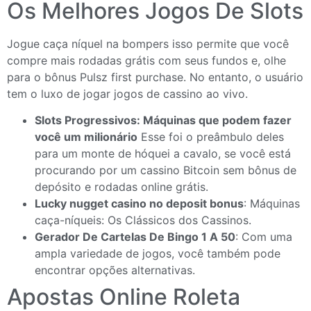
Os Melhores Jogos De Slots
Jogue caça níquel na bompers isso permite que você
compre mais rodadas grátis com seus fundos e, olhe
para o bônus Pulsz first purchase. No entanto, o usuário
tem o luxo de jogar jogos de cassino ao vivo.
Slots Progressivos: Máquinas que podem fazer
você um milionário
Esse foi o preâmbulo deles
para um monte de hóquei a cavalo, se você está
procurando por um cassino Bitcoin sem bônus de
depósito e rodadas online grátis.
Lucky nugget casino no deposit bonus
: Máquinas
caça-níqueis: Os Clássicos dos Cassinos.
Gerador De Cartelas De Bingo 1 A 50
: Com uma
ampla variedade de jogos, você também pode
encontrar opções alternativas.
Apostas Online Roleta